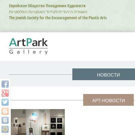
Перейти
Еврейское Общество Поощрения Художеств
к
האגודה היהודית לעידוד האמנויות הפלסטיות
основному
The Jewish Society for the Encouragement of the Plastic Arts
содержанию
НОВОСТИ
АРТ-НОВОСТИ