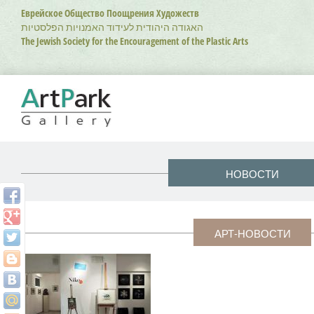
Перейти
Еврейское Общество Поощрения Художеств
к
האגודה היהודית לעידוד האמנויות הפלסטיות
основному
The Jewish Society for the Encouragement of the Plastic Arts
содержанию
НОВОСТИ
АРТ-НОВОСТИ