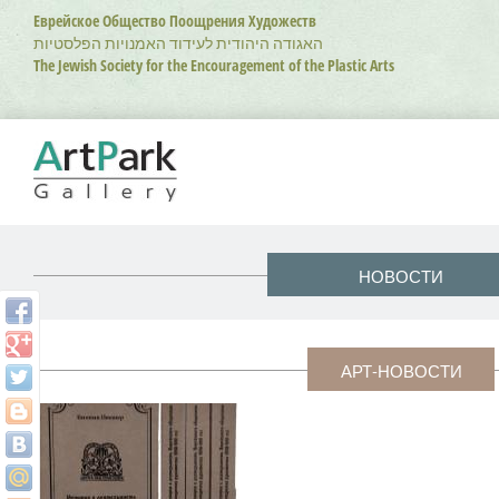
Перейти
Еврейское Общество Поощрения Художеств
к
האגודה היהודית לעידוד האמנויות הפלסטיות
основному
The Jewish Society for the Encouragement of the Plastic Arts
содержанию
НОВОСТИ
АРТ-НОВОСТИ