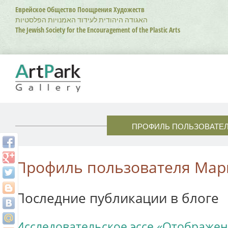
Перейти
Еврейское Общество Поощрения Художеств
к
האגודה היהודית לעידוד האמנויות הפלסטיות
основному
The Jewish Society for the Encouragement of the Plastic Arts
содержанию
ПРОФИЛЬ ПОЛЬЗОВАТЕ
Профиль пользователя Мар
Последние публикации в блоге
Исследовательское эссе «Отображе