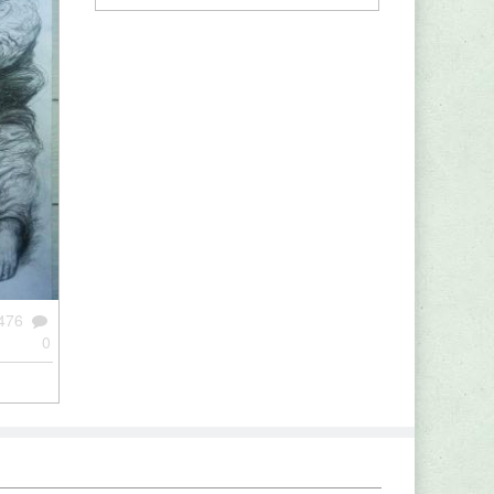
476
0