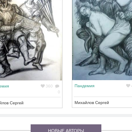
Пандемия
емия
360
0
Михайлов Сергей
йлов Сергей
НОВЫЕ АВТОРЫ