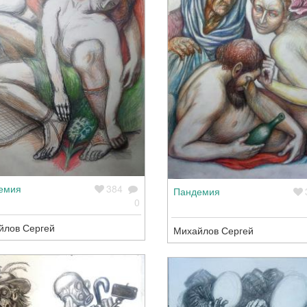
емия
384
Пандемия
0
йлов Сергей
Михайлов Сергей