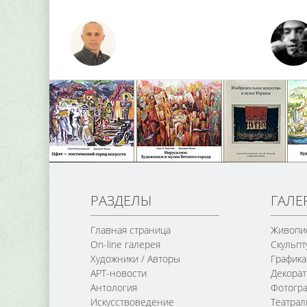
РАЗДЕЛЫ
ГАЛЕ
Главная страница
Живопи
On-line галерея
Скульпт
Художники / Авторы
Графика
АРТ-новости
Декорат
Антология
Фотогр
Искусствоведение
Театра