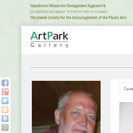
Перейти
Еврейское Общество Поощрения Художеств
к
האגודה היהודית לעידוד האמנויות הפלסטיות
основному
The Jewish Society for the Encouragement of the Plastic Arts
содержанию
Гал