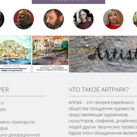
РЕЯ
ЧТО ТАКОЕ ARTPARK?
ArtPark - это галерея Еврейского
сь
общества поощрения художеств,
ура
представляющая художников,
скульпторов, графиков, дизайнеро
ивно-прикладное
людей других творческих профес
афия
Ядром этого объединения являю
льно-декорационное