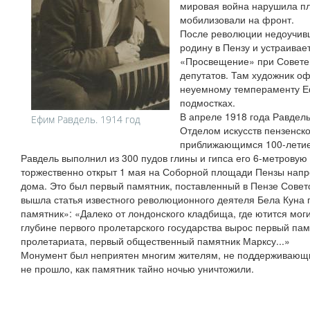
мировая война нарушила пл
мобилизовали на фронт.
После революции недоучивш
родину в Пензу и устраивае
«Просвещение» при Совете 
депутатов. Там художник оф
неуемному темпераменту Е
подмостках.
В апреле 1918 года Равдел
Ефим Равдель. 1914 год
Отделом искусств пензенског
приближающимся 100-летие
Равдель выполнил из 300 пудов глины и гипса его 6-метровую
торжественно открыт 1 мая на Соборной площади Пензы напр
дома. Это был первый памятник, поставленный в Пензе Советс
вышла статья известного революционного деятеля Бела Куна
памятник»: «Далеко от лондонского кладбища, где ютится мог
глубине первого пролетарского государства вырос первый па
пролетариата, первый общественный памятник Марксу...»
Монумент был неприятен многим жителям, не поддерживающ
не прошло, как памятник тайно ночью уничтожили.