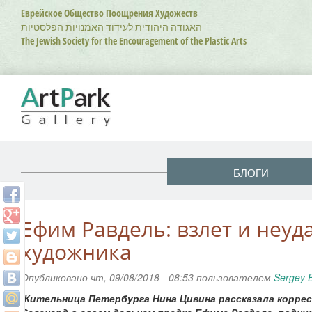
Перейти
Еврейское Общество Поощрения Художеств
к
האגודה היהודית לעידוד האמנויות הפלסטיות
основному
The Jewish Society for the Encouragement of the Plastic Arts
содержанию
БЛОГИ
Ефим Равдель: взлет и неуд
художника
Опубликовано чт, 09/08/2018 - 08:53 пользователем
Sergey 
Жительница Петербурга Нина Цивина рассказала корре