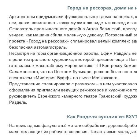
Город на рессорах, дома на
Архитекторы придумывали функциональные дома на ножках, к
оси, давая возможность каждому жителю видеть и восход и зака
Основатель промышленного дизайна Антон Лавинский, преп
увидел, как машина сбила маленькую девочку. Потрясенный э
проекте «Город на рессорах» спланировал целый комплекс зд
безопасная автомагистраль.
Несмотря на горы организационной работы, Ефим Равдель не 
в роли театрального художника, к которой прикипел еще в Пенз
готовились к масштабному мероприятию – III Конгрессу Коми
Саламонского, что на Цветном бульваре, решено было попотч
спектаклем «Мистерия-Буфф» по пьесе Маяковского.
Представление спланировали с размахом – в нем участвовало 
оформления пригласили ведущих режиссеров и художников то
руководитель Еврейского камерного театра Грановский, худо
Равдель.
Как Равделя «ушли» из ВХУ
На прикладные факультеты: металлообработки, деревообработ
мало желающих из рабочего сословия. Талантливые молодые 