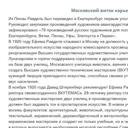
Московский виток карь
Из Пензы Равдель был переведен в Екатеринбург первым уп
Руководил закупками произведений художников-авангардистов 
зафиксировано «79 произведений русских художников для поп
Екатеринбурга, Вятки, Пензы, Уфы, Златоуста и Перми».
В 1920 году Ефима Равделя отзывают в Москву на должность
изобразительного искусства народного комиссариата просвещ
реорганизации Высших государственных художественных учи
Луначарским и горячо поддержана соратником и другом нарк
на базе двух училищ, Московского училища живописи, ваяния и
создать Высшие художественно-технические мастерские (ВХУ
кузницей творцов прикладного искусства, способных своими 
вкус населения.
В ноябре 1920 года Давид Штеренберг рекомендует Ефима Ра
ректора свежесозданного ВХУТЕМАСа. 29-летнему ректору ста
художественные мастерские двух училищ в производственную 
должен был задавать тон в пролетарском искусстве. В новом 
восемь факультетов: архитектурный, живописный, скульптурн
текстильный, керамический, деревообделочный и металлооб
керамические мастерские и создает не только учебные, но и 
в которых выпускается необходимая молодой республике Совет