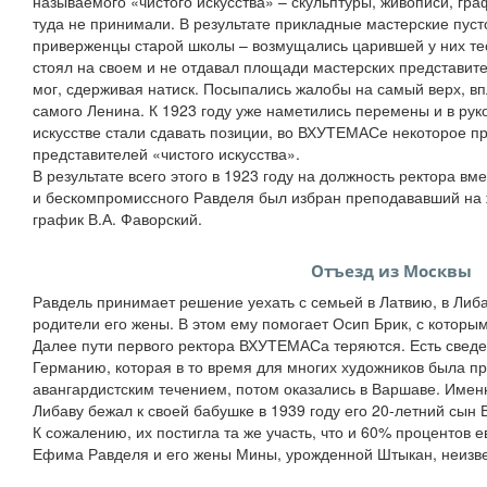
называемого «чистого искусства» – скульптуры, живописи, гра
туда не принимали. В результате прикладные мастерские пуст
приверженцы старой школы – возмущались царившей у них те
стоял на своем и не отдавал площади мастерских представите
мог, сдерживая натиск. Посыпались жалобы на самый верх, вп
самого Ленина. К 1923 году уже наметились перемены и в рук
искусстве стали сдавать позиции, во ВХУТЕМАСе некоторое п
представителей «чистого искусства».
В результате всего этого в 1923 году на должность ректора вме
и бескомпромиссного Равделя был избран преподававший на 
график В.А. Фаворский.
Отъезд из Москвы
Равдель принимает решение уехать с семьей в Латвию, в Либа
родители его жены. В этом ему помогает Осип Брик, с котор
Далее пути первого ректора ВХУТЕМАСа теряются. Есть сведе
Германию, которая в то время для многих художников была п
авангардистским течением, потом оказались в Варшаве. Имен
Либаву бежал к своей бабушке в 1939 году его 20-летний сын
К сожалению, их постигла та же участь, что и 60% процентов 
Ефима Равделя и его жены Мины, урожденной Штыкан, неизвес