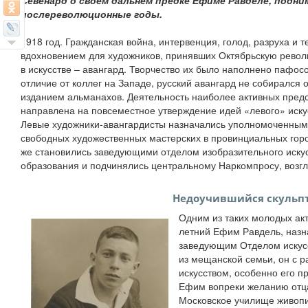
Севенард о своем дальнем предке Ефиме Равделе, подни
послереволюционные годы.
1918 год. Гражданская война, интервенция, голод, разруха и т
вдохновением для художников, принявших Октябрьскую рево
в искусстве – авангард. Творчество их было наполнено пафо
отличие от коллег на Западе, русский авангард не собирался 
изданием альманахов. Деятельность наиболее активных пред
направлена на повсеместное утверждение идей «левого» иску
Левые художники-авангардисты назначались уполномоченным
свободных художественных мастерских в провинциальных гор
же становились заведующими отделом изобразительного искус
образования и подчинялись центральному Наркомпросу, возгл
Недоучившийся скульп
Одним из таких молодых акт
летний Ефим Равдель, назн
заведующим Отделом искусс
из мещанской семьи, он с р
искусством, особенно его п
Ефим вопреки желанию отца
Московское училище живопи