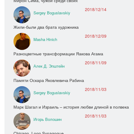
Мирон Сима, чужой среди своих
2018/12/14
Sergey Boguslavskiy
Жили-были два брата художника
2018/12/09
Masha Hinich
Разноцветные трансформации Яакова Агама
2018/11/09
Алек Д. Эпштейн
Памяти Оскара Яковлевича Рабина
2018/11/03
Sergey Boguslavskiy
Марк Шагал и Израиль – история любви длиной в полвека
2018/11/03
Игорь Волошин
Chicago, Loop Synagogue