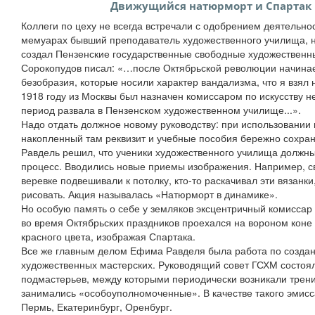
Движущийся натюрморт и Спартак в
Коллеги по цеху не всегда встречали с одобрением деятельно
мемуарах бывший преподаватель художественного училища, н
создал Пензенские государственные свободные художественн
Сорокопудов писал: «…после Октябрьской революции начинае
безобразия, которые носили характер вандализма, что я взял 
1918 году из Москвы был назначен комиссаром по искусству 
период развала в Пензенском художественном училище...».
Надо отдать должное новому руководству: при использовании
накопленный там реквизит и учебные пособия бережно сохран
Равдель решил, что ученики художественного училища должн
процесс. Вводились новые приемы изображения. Например, св
веревке подвешивали к потолку, кто-то раскачивал эти вязанк
рисовать. Акция называлась «Натюрморт в динамике».
Но особую память о себе у земляков эксцентричный комиссар о
во время Октябрьских праздников проехался на вороном коне 
красного цвета, изображая Спартака.
Все же главным делом Ефима Равделя была работа по созда
художественных мастерских. Руководящий совет ГСХМ состоял
подмастерьев, между которыми периодически возникали трен
занимались «особоуполномоченные». В качестве такого эмис
Пермь, Екатеринбург, Оренбург.