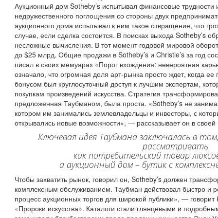
Аукционный дом Sotheby’s испытывал финансовые трудности и
недружественного поглощения со стороны двух предпринимат
аукционного дома испытывал к ним такое отвращение, что гроз
случае, если сделка состоится. В поисках выхода Sotheby’s о
несложные вычисления. В тот момент годовой мировой оборот
до $25 млрд. Общие продажи в Sotheby’s и Christie’s за год с
писал в своих мемуарах «Порог вхождения: невероятная карь
означало, что огромная доля арт-рынка просто ждет, когда ее
бонусом был круглосуточный доступ к лучшим экспертам, кот
покупкам произведений искусства. Стратегия трансформирова
предложенная Таубманом, была проста. «Sotheby’s не занима
котором им занимались землевладельцы и инвесторы, с которы
открывались новые возможности», — рассказывает он в своей 
Ключевая идея Таубмана заключалась в том
рассматривать
как потребительский товар люксо
а аукционный дом – бутик с комплекс
Чтобы захватить рынок, говорил он, Sotheby’s должен трансф
комплексным обслуживанием. Таубман действовал быстро и 
процесс аукционных торгов для широкой публики», — говорит 
«Пророки искусства». Каталоги стали глянцевыми и подробны