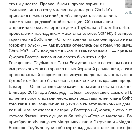
его имущества. Правда, были и другие варианты.
Учитывая, что на кону миллионы долларов, Christie’s
Аль
приложил немало усилий, чтобы получить возможность
заниматься продажей этой коллекции. Обе компании
отправили своих экспертов в дома Таубмана в Палм-Бич, Нью
представили наследникам макеты каталогов. Sotheby’s выигр
гарантию на $500 млн. «С точки зрения пиара они просто не м
говорит Польски. — Как публика отнеслась бы к тому, что им
Christie’s?» «Он покупал с шиком и авантюризмом», — призна
Джордж Вахтер, вспоминая своего бывшего шефа.
Резиденцию Таубмана в Палм-Бич украшали в основном полот
импрессионистов он хранил в нью-йоркской резиденции, а с
представителей современного искусства дополняли столь же а
Детройте. «Все это было очень красиво и очень красиво пред
Вахтер. — Он не ставил себе какие-то рамки и покупал то, что
В январе 2015 года Альфред Таубман собрал свою семью в П
встрече присутствовали несколько представителей клана Sothe
того как в 1983 году купил за $124,8 млн этот аукционный дом.
летний магнат отозвал в сторону Вахтера («Джордж, я хочу с т
каталог ближайшего аукциона Sotheby’s «Старые мастера». В
приобрести «Кающуюся Магдалину» кисти Гверчино и «Мадон
Бенсона. Таубман купил обе картины, делая ставки по телеф