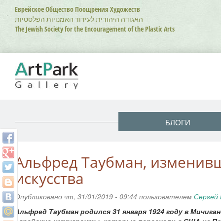
Перейти
Еврейское Общество Поощрения Художеств
к
האגודה היהודית לעידוד האמנויות הפלסטיות
основному
The Jewish Society for the Encouragement of the Plastic Arts
содержанию
БЛОГИ
Альфред Таубман, изменив
искусства
Опубликовано чт, 31/01/2019 - 09:44 пользователем
Сергей 
Альфред Таубман родился 31 января 1924 году в Мичига