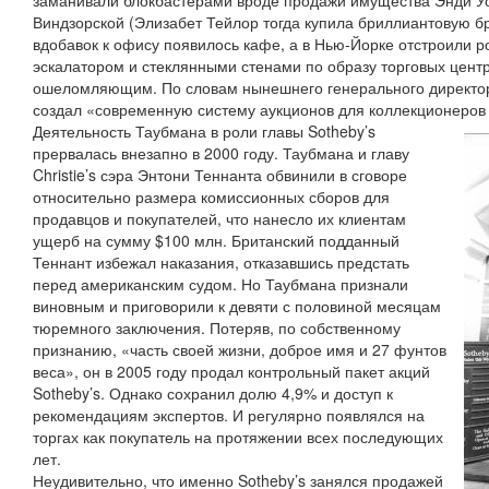
заманивали блокбастерами вроде продажи имущества Энди У
Виндзорской (Элизабет Тейлор тогда купила бриллиантовую бр
вдобавок к офису появилось кафе, а в Нью-Йорке отстроили 
эскалатором и стеклянными стенами по образу торговых цен
ошеломляющим. По словам нынешнего генерального директор
создал «современную систему аукционов для коллекционеров 
Деятельность Таубмана в роли главы Sotheby’s
прервалась внезапно в 2000 году. Таубмана и главу
Christie’s сэра Энтони Теннанта обвинили в сговоре
относительно размера комиссионных сборов для
продавцов и покупателей, что нанесло их клиентам
ущерб на сумму $100 млн. Британский подданный
Теннант избежал наказания, отказавшись предстать
перед американским судом. Но Таубмана признали
виновным и приговорили к девяти с половиной месяцам
тюремного заключения. Потеряв, по собственному
признанию, «часть своей жизни, доброе имя и 27 фунтов
веса», он в 2005 году продал контрольный пакет акций
Sotheby’s. Однако сохранил долю 4,9% и доступ к
рекомендациям экспертов. И регулярно появлялся на
торгах как покупатель на протяжении всех последующих
лет.
Неудивительно, что именно Sotheby’s занялся продажей