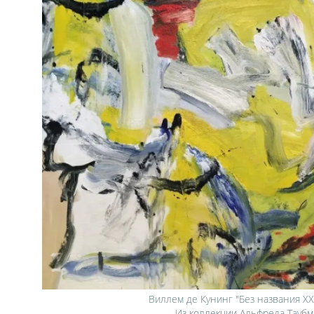
Виллем де Кунинг "Без названия XXI"
Из коллекции Альфреда Таубм