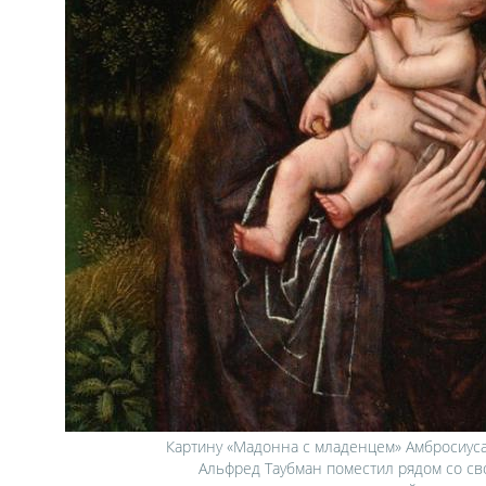
Картину «Мадонна с младенцем» Амбросиуса 
Альфред Таубман поместил рядом со св