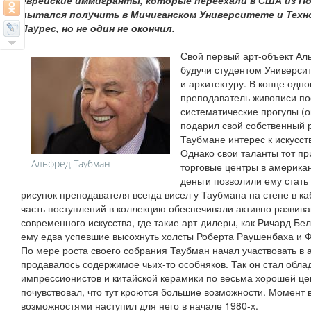
еврейские иммигранты, которые переехали в США из П
пытался получить в Мичиганском Университете и Тех
Лаурес, но не один не окончил.
Свой первый арт-объект Ал
будучи студентом Университ
и архитектуру. В конце одн
преподаватель живописи пос
систематические прогулы (о
подарил свой собственный р
Таубмане интерес к искусст
Однако свои таланты тот п
Альфред Таубман
торговые центры в америка
деньги позволили ему стат
рисунок преподавателя всегда висел у Таубмана на стене в к
часть поступлений в коллекцию обеспечивали активно развив
современного искусства, где такие арт-дилеры, как Ричард Бе
ему едва успевшие высохнуть холсты Роберта Раушенбаха и 
По мере роста своего собрания Таубман начал участвовать в а
продавалось содержимое чьих-то особняков. Так он стал обла
импрессионистов и китайской керамики по весьма хорошей це
почувствовал, что тут кроются большие возможности. Момент 
возможностями наступил для него в начале 1980-х.