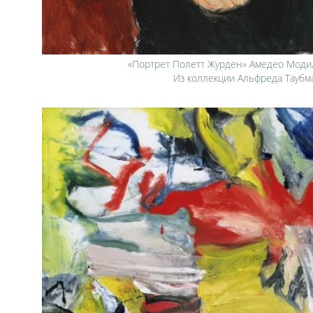
«Портрет Полетт Журден» Амедео Модил
Из коллекции Альфреда Тауб