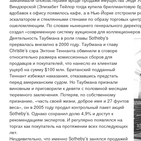
заманивали блокбастерами вроде продажи имущества Энди У
Виндзорской (Элизабет Тейлор тогда купила бриллиантовую бр
вдобавок к офису появилось кафе, а в Нью-Йорке отстроили 
эскалатором и стеклянными стенами по образу торговых цен
ошеломляющим. По словам нынешнего генерального директор
создал «современную систему аукционов для коллекционеров 
Деятельность Таубмана в роли главы Sotheby’s
прервалась внезапно в 2000 году. Таубмана и главу
Christie’s сэра Энтони Теннанта обвинили в сговоре
относительно размера комиссионных сборов для
продавцов и покупателей, что нанесло их клиентам
ущерб на сумму $100 млн. Британский подданный
Теннант избежал наказания, отказавшись предстать
перед американским судом. Но Таубмана признали
виновным и приговорили к девяти с половиной месяцам
тюремного заключения. Потеряв, по собственному
признанию, «часть своей жизни, доброе имя и 27 фунтов
веса», он в 2005 году продал контрольный пакет акций
Sotheby’s. Однако сохранил долю 4,9% и доступ к
рекомендациям экспертов. И регулярно появлялся на
торгах как покупатель на протяжении всех последующих
лет.
Неудивительно, что именно Sotheby’s занялся продажей