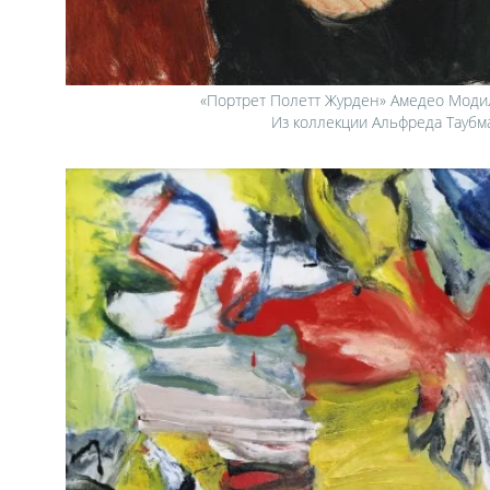
«Портрет Полетт Журден» Амедео Модил
Из коллекции Альфреда Тауб