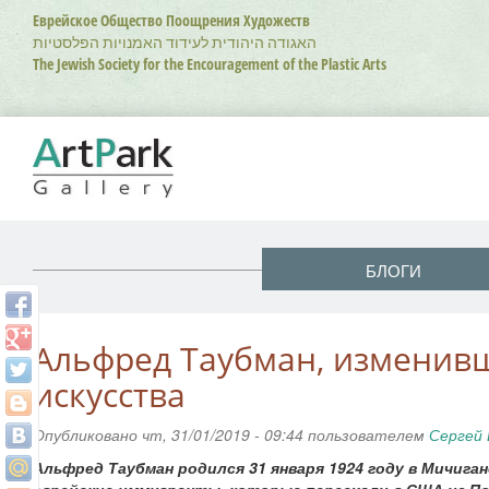
Перейти
Еврейское Общество Поощрения Художеств
к
האגודה היהודית לעידוד האמנויות הפלסטיות
основному
The Jewish Society for the Encouragement of the Plastic Arts
содержанию
БЛОГИ
Альфред Таубман, изменив
искусства
Опубликовано чт, 31/01/2019 - 09:44 пользователем
Сергей 
Альфред Таубман родился 31 января 1924 году в Мичига