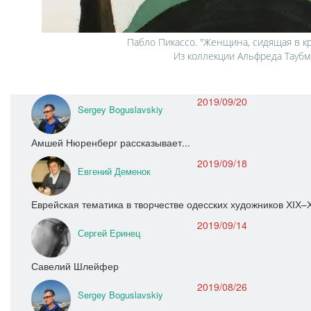
Пабло Пикассо. "Женщина, сидящая в кре
Из коллекции Альфреда Таубм
2019/09/20
Sergey Boguslavskiy
Амшей Нюренберг рассказывает...
2019/09/18
Евгений Деменок
Еврейская тематика в творчестве одесских художников ХІХ–Х
2019/09/14
Сергей Еринец
Савелий Шлейфер
2019/08/26
Sergey Boguslavskiy