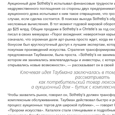
Аукционный дом Sotheby’s испытывал финансовые трудности и
недружественного поглощения со стороны двух предпринимат
аукционного дома испытывал к ним такое отвращение, что гроз
случае, если сделка состоится. В поисках выхода Sotheby’s о
несложные вычисления. В тот момент годовой мировой оборот
до $25 млрд. Общие продажи в Sotheby’s и Christie’s за год с
писал в своих мемуарах «Порог вхождения: невероятная карь
означало, что огромная доля арт-рынка просто ждет, когда ее
бонусом был круглосуточный доступ к лучшим экспертам, кот
покупкам произведений искусства. Стратегия трансформирова
предложенная Таубманом, была проста. «Sotheby’s не занима
котором им занимались землевладельцы и инвесторы, с которы
открывались новые возможности», — рассказывает он в своей 
Ключевая идея Таубмана заключалась в том
рассматривать
как потребительский товар люксо
а аукционный дом – бутик с комплекс
Чтобы захватить рынок, говорил он, Sotheby’s должен трансф
комплексным обслуживанием. Таубман действовал быстро и 
процесс аукционных торгов для широкой публики», — говорит 
«Пророки искусства». Каталоги стали глянцевыми и подробны