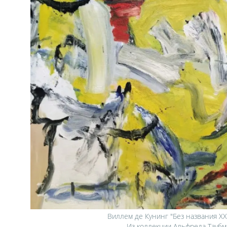
Виллем де Кунинг "Без названия XXI"
Из коллекции Альфреда Таубм