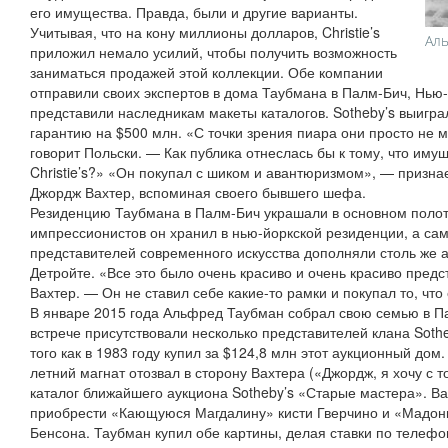
его имущества. Правда, были и другие варианты.
Учитывая, что на кону миллионы долларов, Christie’s
Аль
приложил немало усилий, чтобы получить возможность
заниматься продажей этой коллекции. Обе компании
отправили своих экспертов в дома Таубмана в Палм-Бич, Нью
представили наследникам макеты каталогов. Sotheby’s выигр
гарантию на $500 млн. «С точки зрения пиара они просто не м
говорит Польски. — Как публика отнеслась бы к тому, что им
Christie’s?» «Он покупал с шиком и авантюризмом», — призна
Джордж Вахтер, вспоминая своего бывшего шефа.
Резиденцию Таубмана в Палм-Бич украшали в основном полот
импрессионистов он хранил в нью-йоркской резиденции, а с
представителей современного искусства дополняли столь же а
Детройте. «Все это было очень красиво и очень красиво пред
Вахтер. — Он не ставил себе какие-то рамки и покупал то, что
В январе 2015 года Альфред Таубман собрал свою семью в П
встрече присутствовали несколько представителей клана Sothe
того как в 1983 году купил за $124,8 млн этот аукционный дом.
летний магнат отозвал в сторону Вахтера («Джордж, я хочу с т
каталог ближайшего аукциона Sotheby’s «Старые мастера». В
приобрести «Кающуюся Магдалину» кисти Гверчино и «Мадон
Бенсона. Таубман купил обе картины, делая ставки по телеф