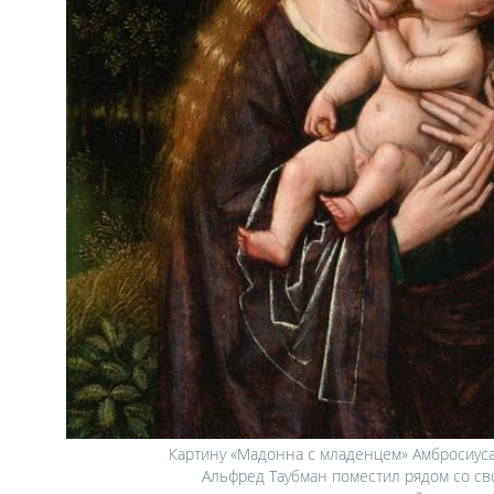
Картину «Мадонна с младенцем» Амбросиуса 
Альфред Таубман поместил рядом со св