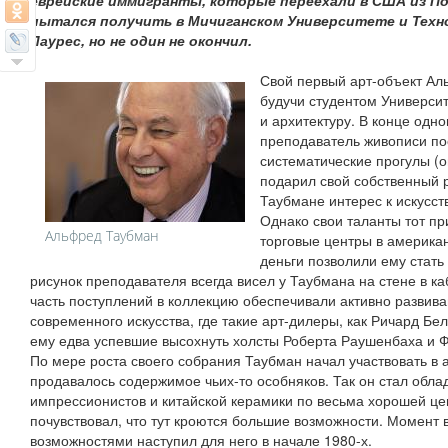
еврейские иммигранты, которые переехали в США из П
пытался получить в Мичиганском Университете и Тех
Лаурес, но не один не окончил.
Свой первый арт-объект Ал
будучи студентом Университ
и архитектуру. В конце одн
преподаватель живописи пос
систематические прогулы (о
подарил свой собственный р
Таубмане интерес к искусст
Однако свои таланты тот п
Альфред Таубман
торговые центры в америка
деньги позволили ему стат
рисунок преподавателя всегда висел у Таубмана на стене в к
часть поступлений в коллекцию обеспечивали активно развив
современного искусства, где такие арт-дилеры, как Ричард Бе
ему едва успевшие высохнуть холсты Роберта Раушенбаха и 
По мере роста своего собрания Таубман начал участвовать в а
продавалось содержимое чьих-то особняков. Так он стал обла
импрессионистов и китайской керамики по весьма хорошей це
почувствовал, что тут кроются большие возможности. Момент 
возможностями наступил для него в начале 1980-х.