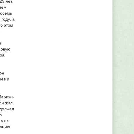
29 лет.
атем
Восемь
году, а
об этом
е
в
новую
ура
он
еев и
Париж и
он жил
одолжал
о
а из
щанию