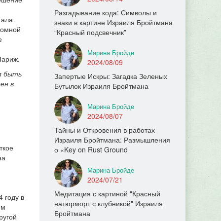
Разгадывание кода: Символы и
тала
знаки в картине Израиля Бройтмана
ромной
“Красный подсвечник”
е
Марина Бройде
Париж.
2024/08/09
ел быть
Запертые Искры: Загадка Зеленых
ен в
Бутылок Израиля Бройтмана
Марина Бройде
2024/08/07
Тайны и Откровения в работах
Израиля Бройтмана: Размышления
ткое
о «Key on Rust Ground
на
Марина Бройде
2024/07/21
Медитация с картиной "Красный
 году в
натюрморт с клубникой" Израиля
им
Бройтмана
ругой