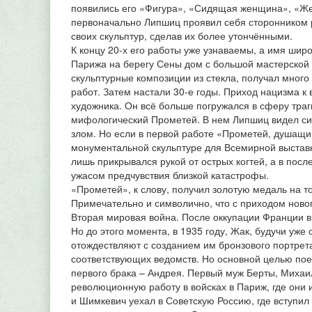
появились его «Фигура», «Сидящая женщина», «Жен
первоначально Липшиц проявил себя сторонником 
своих скульптур, сделав их более утончёнными.
К концу 20-х его работы уже узнаваемы, а имя шир
Парижа на берегу Сены дом с большой мастерской
скульптурные композиции из стекла, получал много
работ. Затем настали 30-е годы. Приход нацизма к 
художника. Он всё больше погружался в сферу траг
мифологический Прометей. В нем Липшиц видел си
злом. Но если в первой работе «Прометей, душащи
монументальной скульптуре для Всемирной выставк
лишь прикрывался рукой от острых когтей, а в по
ужасом предчувствия близкой катастрофы.
«Прометей», к слову, получил золотую медаль на то
Примечательно и символично, что с приходом ново
Вторая мировая война. После оккупации Франции в
Но до этого момента, в 1935 году, Жак, будучи уж
отождествляют с созданием им бронзового портрета
соответствующих ведомств. Но основной целью поез
первого брака – Андрея. Первый муж Берты, Миха
революционную работу в войсках в Париж, где они
и Шимкевич уехал в Советскую Россию, где вступил