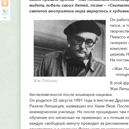
видеть гибель своих детей, позже – «Скитале
светлое восприятие мира вернулось к художн
Он работа
гипсе, и 
творчеств
Пикассо и
галереях
комплекс 
церковь Н
На постам
«Жак Ли
поощре
Жак Липшиц
В этой фр
Жак Липши
бесчеловечности после кошмаров нацизма.
Он родился 22 августа 1891 года в местечке Друск
Рахели Липшицев, назвавших его Хаим-Яков. После 
коммерческом училище. Но после прошедших там п
обучения его нисколько не привлекал, и к точным 
каждую свободную минуту проводил за рисованием 
архитектора и о желании Якова учиться живописи не