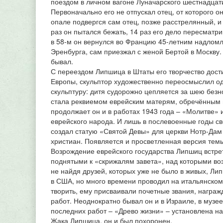
поездом в личном вагоне Луначарского шестнадцат
Первоначально его не отпускал отец, от которого о
опале подвергся сам отец, позже расстрелянный, и
раз он пытался бежать, 14 раз его дело пересматри
в 58-м он вернулся во Францию 45-летним надломл
Эренбурга, сам приезжал с женой Бертой в Москву.
бывал.
С переездом Липшица в Штаты его творчество дост
Европы, скульптор художественно переосмыслил одн
скульптуру: дитя судорожно цепляется за шею безн
стала реквиемом еврейским матерям, обречённым п
продолжает он и в работах 1943 года – «Молитве»
еврейского народа. И лишь в послевоенные годы св
создал статую «Святой Девы» для церкви Нотр-Дам 
христиан. Появляется и просветленная версия тем
Возрождение еврейского государства Липшиц встре
поднятыми к «скрижалям завета», над которыми в
не найдя друзей, которых уже не было в живых, Ли
в США, но много времени проводил на итальянском 
творить, ему присваивали почетные звания, награж
работ. Неоднократно бывал он и в Израиле, в музе
последних работ – «Древо жизни» – установлена на
Жака Липшица, он и был похоронен.