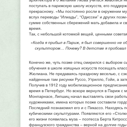
поступать в парижскую школу искусств, его поддер
прекрасному. «Мы постоянно росли в окружении музы
вслух переводы “Илиады”, “Одиссеи” и других поэм»
сумме собственных сбережений мать добавила и св
время.
Так, с небольшой котомкой вещей, ценными совета
«Когда я прибыл в Париж, я был совершенно не о
скульптором… Почему? В детстве я пробовал чт
Конечно же, чуть позже отец смирился с выбором 
обучения в школе изящных искусств посещать клас
Жюлиана. Не предаваясь праздному веселью, с с
найденные там рисунки Руссо, Утрилло, Гойи, а за
Получив в 1912 году мобилизационное предписание 
время в Петербург. Но вскоре вернулся в Париж с
Монпарнасе, Липшиц начал выставлять свои работ
художниками, имена которых позже составили гордо
Последний познакомил его и с Пикассо. Находясь 
кубическими скульптурами. Появляются его «Столкн
его жизни появилась муза – поэтесса Берта Китрос
французского гражданства – верной на долгие годы