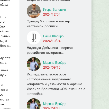
войны
Игорь Волошин
2024/12/04
 – в
Эдвард Миллман – мастер
его
настенной росписи
бло
нейших
альный
Саша Шапиро
», и
2024/10/24
 Девы».
Надежда Добычина - первая
российская галеристка
ву для
ми».
Марина Бройде
2024/09/10
 века
Исследовательское эссе
лу и
«Отображение внутреннего
конфликта и уязвимости в картине
 и
Израиля Бройтмана «Обнаженная с
лся в
шляпой»»
сс
етства
Марина Бройде
ра-
2024/08/14
решение