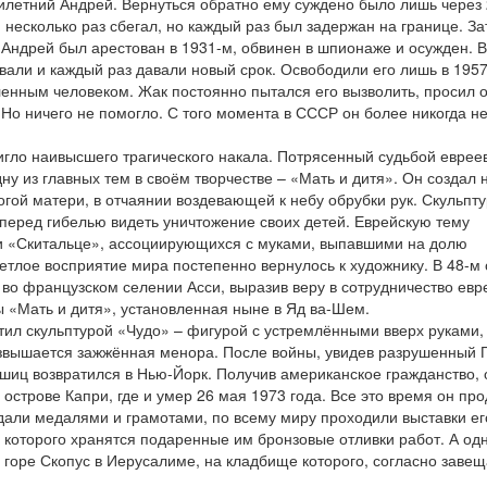
илетний Андрей. Вернуться обратно ему суждено было лишь через 
н несколько раз сбегал, но каждый раз был задержан на границе. З
 Андрей был арестован в 1931-м, обвинен в шпионаже и осужден. 
вали и каждый раз давали новый срок. Освободили его лишь в 1957 
енным человеком. Жак постоянно пытался его вызволить, просил 
 Но ничего не помогло. С того момента в СССР он более никогда н
игло наивысшего трагического накала. Потрясенный судьбой еврее
у из главных тем в своём творчестве – «Мать и дитя». Он создал 
огой матери, в отчаянии воздевающей к небу обрубки рук. Скульпт
еред гибелью видеть уничтожение своих детей. Еврейскую тему
 и «Скитальце», ассоциирующихся с муками, выпавшими на долю
етлое восприятие мира постепенно вернулось к художнику. В 48-м 
во французском селении Асси, выразив веру в сотрудничество евр
ы «Мать и дитя», установленная ныне в Яд ва-Шем.
тил скульптурой «Чудо» – фигурой с устремлёнными вверх руками,
озвышается зажжённая менора. После войны, увидев разрушенный 
пшиц возвратился в Нью-Йорк. Получив американское гражданство, 
острове Капри, где и умер 26 мая 1973 года. Все это время он пр
дали медалями и грамотами, по всему миру проходили выставки ег
е которого хранятся подаренные им бронзовые отливки работ. А одн
 горе Скопус в Иерусалиме, на кладбище которого, согласно заве