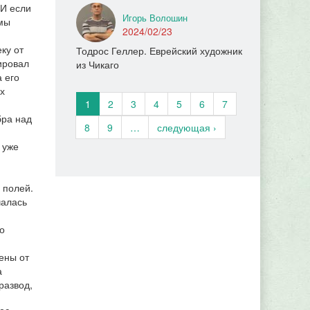
 И если
Игорь Волошин
рмы
2024/02/23
ку от
Тодрос Геллер. Еврейский художник
ировал
из Чикаго
 его
ах
1
2
3
4
5
6
7
бра над
8
9
…
следующая ›
 уже
 полей.
чалась
о
ены от
а
развод,