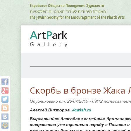
Перейти
Еврейское Общество Поощрения Художеств
к
האגודה היהודית לעידוד האמנויות הפלסטיות
основному
The Jewish Society for the Encouragement of the Plastic Arts
содержанию
Скорбь в бронзе Жака
Опубликовано пт, 26/07/2019 - 09:12 пользовате
Алексей Викторов,
Jewish.ru
Вырвавшийся благодаря семейным бриллиантам 
творчество уже оценивали наряду с Пикассо и
камня пришла бронза – так появилась легенда