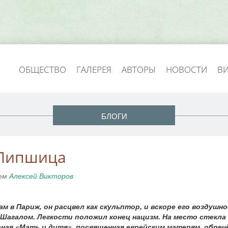
ОБЩЕСТВО
ГАЛЕРЕЯ
АВТОРЫ
НОВОСТИ
В
БЛОГИ
 Липшица
лем
Алексей Викторов
в Париж, он расцвел как скульптор, и вскоре его воздушно
 Шагалом. Легкости положил конец нацизм. На место стекла
рная «Мать и дитя», посвященная еврейским матерям, обре