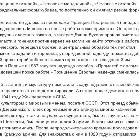
щина с гитарой», «Человек с мандолиной», «Человек с гитарой».
радикальных форм кубизма, то постепенно он смягчил резкие фо
око известно далеко за пределами Франции. Построенный неподале
 вдохновлял Липшица на новые работы и эксперименты. Он проект
 крупных частных заказов, в галерее Джина Бухера прошла выставка
власти и гонения против евреев не могли не найти отклика в работ
ического, перешел к бронзе, а центральным образом тех лет стал
мвол страдания и героизма, утверждающий надежду торжества до
й орла» герой победно сжимал горло птицы, то в созданной им
и в Париже в 1937 году эта надежда ослабла. «Прометей с орлом»
следовавшей позже работе «Похищение Европы» надежда сменилась
й выставке, и скульптуру поместили в саду недалеко от Елисейских
го правительства ее демонтировали. А вскоре после демонтажа на
 1941 году Жак переехал в США.
е скульптором с мировым именем, посетил СССР. Этот приезд обычн
 Дзержинского, с тех пор неизменного атрибута многих кабинетов
дки, которую так и не удалось осуществить, было выручить сына ж
ил Шимкевич, был офицером царской армии, бежавшим из ссылки з
 и познакомились. После непродолжительного времени последовал 
 в Красную армию. Для знакомства с ним в 1929 году и отправился