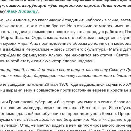
ц», символизирующий муки еврейского народа. Лишь после 
ику
Жаку Липшицу
.
л, как и многие, по классической традиции: набросок в глине, затем
только потом – в камне или бронзе. Но в отличие от многих, именно 
о стало одним из символов нового искусства наряду с работами Па
 Марка Шагала. Отдельные залы с его работами находятся в круп
 и музеях мира. А их проникновенные образы дополняют и мемори
Яд ва-Шем в Иерусалиме – здесь стоит его скульптура «Мать и дитя
отр-Дам во французских Альпах, где находится его статуя «Святой
енте этой статуи сам скульптор сделал надпись:
пшиц, еврей, верный религии своих отцов, изваял эту Святую Де
ния жизни духа, дарующего человеку взаимопонимание с ближни
азе ушедший из жизни 26 мая 1978 года выдающийся скульптор ХХ
ц выразил веру в совместное противостояние евреев и христиан з
еники Гродненской губернии и был старшим сыном в семье Авраама
окончания им хедера семья переехала в Белосток, где Яков обуча
огромов дальнейшее обучение он продолжил уже в Вильне. Проце
наукам он испытывал абсолютное безразличие. Мальчик с раннего д
и лепкой. Отец же мечтал видеть в нем дипломированного инжене
 хотел и слышать. Поэтому, когда в возрасте 18 лет Яков принял 