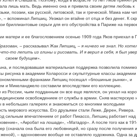
жала лишь мать. Ведь именно она и привила своим детям любовь к
ки, поэзии, как русской, литовской, так и греческой. Мама нам чи
, – вспоминал Липшиц. Уезжал он втайне от отца и без денег. К ск
ои бриллиантовые серьги для его обустройства в Париже на перво
ми матери и ее благословением осенью 1909 года Яков приехал в 
бразован, –
рассказывал Жак Липшиц
, – я ничего не знал. Но хот
о-то лепить из глины и рисовать. И я верил в себя, я был увер
своем будущем».
сына, и последовавшая материальная поддержка позволила помимо
сы рисунка в академии Коларосси и скульптурные классы академии
экономленными франками Липшиц посещал «блошиные рынки», и
тем и Микеланджело составили впоследствии его коллекцию.
из России, чьим подданным он все еще являлся, он уехал на коро
 медицинским освобождением от службы в армии. Сняв мастерскую 
ы в небольших галереях и знакомиться со многими молодыми
сть мирового искусства. Его друзьями стали Леже, Дерен, Ривера.
под сильным впечатлением от работ Пикассо, Липшиц работает над
овение», «Акробат на лошади», «Матадор». А после того как в 1914
сер (сначала она была его любовницей, но сразу после получения 
 женой), – вдохновение вообще не оставляло художника. Одна за д