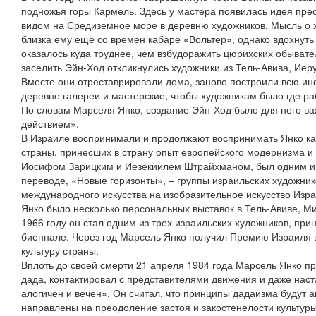
подножья горы Кармель. Здесь у мастера появилась идея пре
видом на Средиземное море в деревню художников. Мысль о 
близка ему еще со времен кабаре «Вольтер», однако вдохнуть
оказалось куда труднее, чем взбудоражить цюрихских обывате
заселить Эйн-Ход откликнулись художники из Тель-Авива, Иер
Вместе они отреставрировали дома, заново построили всю ин
деревне галереи и мастерские, чтобы художникам было где ра
По словам Марселя Янко, создание Эйн-Ход было для него в
действием».
В Израиле воспринимали и продолжают воспринимать Янко как
страны, принесших в страну опыт европейского модернизма и э
Иосифом Зарицким и Иезекиилем Штрайхманом, был одним из
переводе, «Новые горизонты», – группы израильских художни
международного искусства на изобразительное искусство Израи
Янко было несколько персональных выставок в Тель-Авиве, Ми
1966 году он стал одним из трех израильских художников, пр
биеннале. Через год Марсель Янко получил Премию Израиля в
культуру страны.
Вплоть до своей смерти 21 апреля 1984 года Марсель Янко п
дада, контактировал с представителями движения и даже наста
алогичен и вечен». Он считал, что принципы дадаизма будут а
направлены на преодоление застоя и закостенелости культур