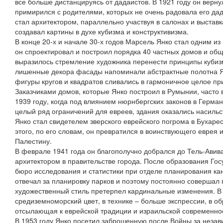
все больше дистанцируясь от дадаистов. В 1921 году он верну
примирился с родителями, которых не очень радовала его дад
стал архитектором, параллельно участвуя в салонах и выстав
создавал картины в духе кубизма и конструктивизма.
В конце 20-х и начале 30-х годов Марсель Янко стал одним из
он спроектировал и построил порядка 40 частных домов и общ
выразилось стремление художника перенести принципы кубизма
лишенные декора фасады напоминали абстрактные полотна Я
фигуры кругов и квадратов сливались в гармоничное целое пр
Заказчиками домов, которые Янко построил в Румынии, часто 
1939 году, когда под влиянием нюрнбергских законов в Герма
целый ряд ограничений для евреев, здания оказались насиль
Янко стал свидетелем зверского еврейского погрома в Бухарес
этого, по его словам, он превратился в воинствующего еврея 
Палестину.
В феврале 1941 года он благополучно добрался до Тель-Авива
архитектором в правительстве города. После образования Гос
бюро исследования и статистики при отделе планирования к
отвечал за планировку парков и поэтому постоянно совершал п
художественный стиль претерпел кардинальные изменения. В
средиземноморский цвет, в технике – больше экспрессии, в об
отсылающая к еврейской традиции и израильской современно
В 1953 году Янко посетил заброшенную после Войны за незав