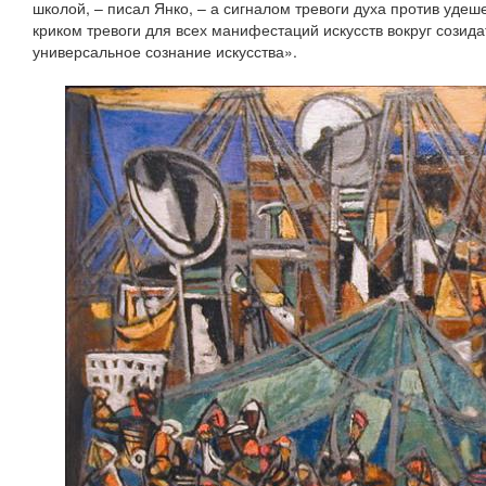
школой, – писал Янко, – а сигналом тревоги духа против удеш
криком тревоги для всех манифестаций искусств вокруг созида
универсальное сознание искусства».