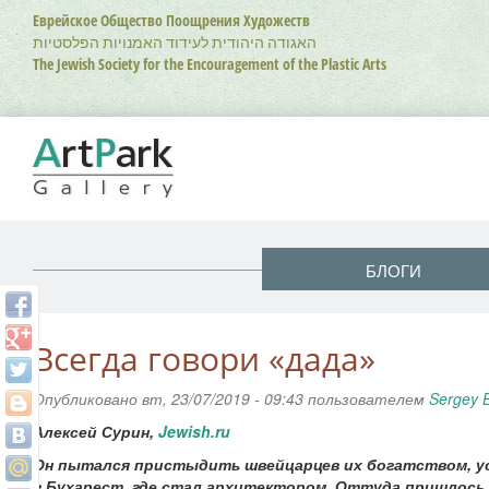
Перейти
Еврейское Общество Поощрения Художеств
к
האגודה היהודית לעידוד האמנויות הפלסטיות
основному
The Jewish Society for the Encouragement of the Plastic Arts
содержанию
БЛОГИ
Всегда говори «дада»
Опубликовано вт, 23/07/2019 - 09:43 пользователем
Sergey 
Алексей Сурин,
Jewish.ru
Он пытался пристыдить швейцарцев их богатством, ус
в Бухарест, где стал архитектором. Оттуда пришлось 