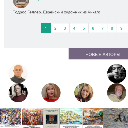
Тодрос Геллер. Еврейский художник из Чикаго
1
2
3
4
5
6
7
8
9
НОВЫЕ АВТОРЫ