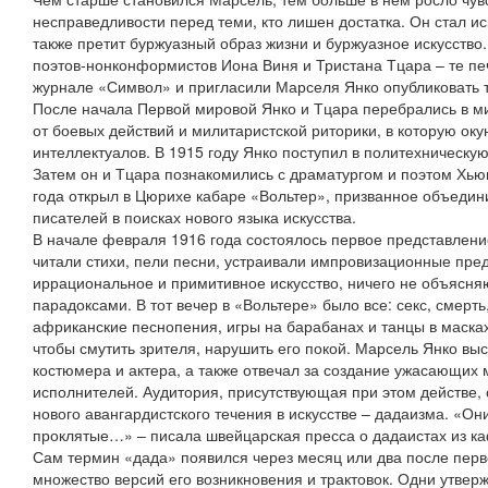
несправедливости перед теми, кто лишен достатка. Он стал и
также претит буржуазный образ жизни и буржуазное искусство
поэтов-нонконформистов Иона Виня и Тристана Тцара – те пе
журнале «Символ» и пригласили Марселя Янко опубликовать т
После начала Первой мировой Янко и Тцара перебрались в 
от боевых действий и милитаристской риторики, в которую ок
интеллектуалов. В 1915 году Янко поступил в политехническую
Затем он и Тцара познакомились с драматургом и поэтом Хью
года открыл в Цюрихе кабаре «Вольтер», призванное объедин
писателей в поисках нового языка искусства.
В начале февраля 1916 года состоялось первое представлени
читали стихи, пели песни, устраивали импровизационные пре
иррациональное и примитивное искусство, ничего не объясн
парадоксами. В тот вечер в «Вольтере» было все: секс, смерть
африканские песнопения, игры на барабанах и танцы в масках
чтобы смутить зрителя, нарушить его покой. Марсель Янко вы
костюмера и актера, а также отвечал за создание ужасающих 
исполнителей. Аудитория, присутствующая при этом действе,
нового авангардистского течения в искусстве – дадаизма. «О
проклятые…» – писала швейцарская пресса о дадаистах из ка
Сам термин «дада» появился через месяц или два после перв
множество версий его возникновения и трактовок. Одни утвер