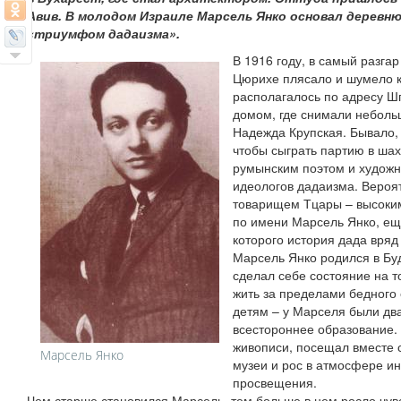
Авив. В молодом Израиле Марсель Янко основал деревню 
«триумфом дадаизма».
В 1916 году, в самый разга
Цюрихе плясало и шумело к
располагалось по адресу Шп
домом, где снимали неболь
Надежда Крупская. Бывало, 
чтобы сыграть партию в ша
румынским поэтом и художн
идеологов дадаизма. Вероят
товарищем Тцары – высоки
по имени Марсель Янко, ещ
которого история дада вряд
Марсель Янко родился в Буд
сделал себе состояние на т
жить за пределами бедного 
детям – у Марселя были два
всестороннее образование. 
живописи, посещал вместе 
Марсель Янко
музеи и рос в атмосфере ин
просвещения.
Чем старше становился Марсель, тем больше в нем росло чув