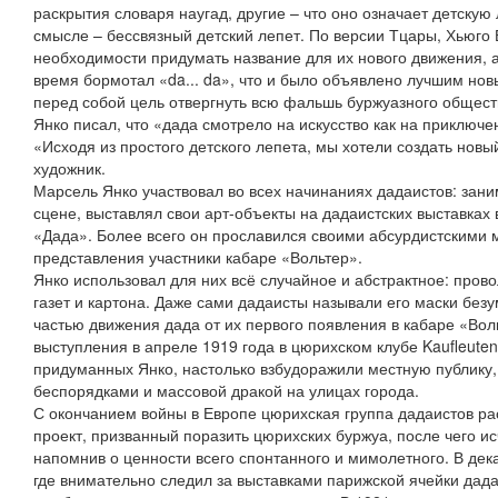
раскрытия словаря наугад, другие – что оно означает детскую
смысле – бессвязный детский лепет. По версии Тцары, Хьюго 
необходимости придумать название для их нового движения, а
время бормотал «da... da», что и было объявлено лучшим но
перед собой цель отвергнуть всю фальшь буржуазного общест
Янко писал, что «дада смотрело на искусство как на приключ
«Исходя из простого детского лепета, мы хотели создать новы
художник.
Марсель Янко участвовал во всех начинаниях дадаистов: зан
сцене, выставлял свои арт-объекты на дадаистских выставках
«Дада». Более всего он прославился своими абсурдистскими 
представления участники кабаре «Вольтер».
Янко использовал для них всё случайное и абстрактное: прово
газет и картона. Даже сами дадаисты называли его маски бе
частью движения дада от их первого появления в кабаре «Вол
выступления в апреле 1919 года в цюрихском клубе Kaufleuten.
придуманных Янко, настолько взбудоражили местную публику,
беспорядками и массовой дракой на улицах города.
С окончанием войны в Европе цюрихская группа дадаистов рас
проект, призванный поразить цюрихских буржуа, после чего и
напомнив о ценности всего спонтанного и мимолетного. В дек
где внимательно следил за выставками парижской ячейки дада