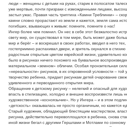
люди – женщины с детьми на руках, старик в полосатом талесе
уже мертвые, почти призраки с изможденными лицами, высохш
застыл ужас. Правая часть триптиха «Камни Треблинки» – ск
камни словно прорастают из земли и кажется, земля сама ист
погибших, взывающих к живым: помните, помните о нас!
Ингер более чем помнил. Он нес в себе этот безжалостно ист
свету мир, он существовал в том мире, быть может даже больш
мир и берёг – и воскрешал в своих работах, вводил в него тех,
гостеприимно распахивал двери, и зритель окунался в стихию
радостным открытым цветом еврейской жизни, удивительно кон
было в рисунках ничего похожего на буквальное воспроизведе
материальном «земном» обличии. Особая пронзительная сила
«нереальности» рисунков, в их откровенной условности – той 
творчество ребенка, придает рисункам детей очарование свеж
удивленного и первозданного открытия мира.
Обращение к детскому рисунку – нелегкий и опасный для худо
впасть в стилизацию, холодно и внешне воспроизвести лишь н
художественное «косноязычие». Но у Ингера – и в этом подлин
«детскость» оказывалась не просто органичным, но кажется 
Старый художник, обладающий блестящим мастерством, влас
рисунка, действительно перевоплощался в ребенка, снова стан
иной жизни бегал с другими Гершлами и Мотлами по сонному 