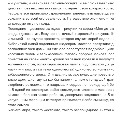
– и учитель, и чванливая барыня-соседка, и ее слюнявый сыно
детства»; без них оно исказится, потеряет свою контрастность
Гершеле все пронизано стремлением запечатлеть навсегда это
сохранить во всей его реальности. Путешествие окончено – Г
за которую ему нет хода.
Последние – девяностых годов – рисунки из серии «Мое детств
следа «детскости». Безупречно точный «взрослый» рисунок, 
и линией – та скупая простота, которая служит мерой подлинн
библейской силой подлинным шедевром мастера предстают дв
развалившегося домишки еле-еле переступает подгибающимис
иссохшим телом и великолепной головой пророка Моисея; б
привстал на своей жалкой кривой железной кровати в полупуст
колченогий стол, голая керосиновая лампа под потолком да у
жизни – и там, и там тема одиночества: одиночество испуганн
заброшенного старика. Эти два листа, заключающие повесть о
такие щемящие, звучат как бы напоминанием о грядущей траге
скорбного реквиема, что надрывали сердце не преходящей бо
... В одной из последних работ восьмидесятилетнего мастера 
самого – большеглазого ребенка, доверчиво глядящего на Б-ж
испуганным молящим взглядом прижимает к себе сынишку, сло
этого самого
Б-жьего мира, такого жестокого, такого беспощадного. В этой 