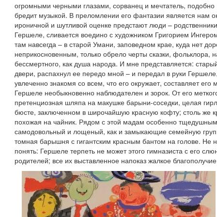
огромными черными глазами, сорванец и мечтатель, подобно 
бредит музыкой. В преломлении его фантазии является нам о
ироничной и шутливой оценке предстают люди – родственники,
Гершеле, сливается воедино с художником Григорием Ингером 
там навсегда – в старой Умани, заповедном крае, куда нет доро
неприкосновенным, только обрело черты сказки, фольклора, на
бессмертного, как душа народа. И мне представляется: стары
двери, распахнул ее передо мной – и передал в руки Гершеле,
увлеченно знакомя со всем, что его окружает, составляет его 
Гершеле необыкновенно наблюдателен и зорок. От его меткого
претенциозная шляпа на макушке барыни-соседки, целая гир
бюсте, заключенном в широчайшую красную кофту; столь же к
похожая на чайник. Рядом с этой мадам особенно тщедушным 
самодовольный и лощеный, как и замыкающие семейную групп
томная барышня с гигантским красным бантом на голове. Не 
понять: Гершеле терпеть не может этого гимназиста с его сл
родителей; все их выставленное напоказ жалкое благополучие