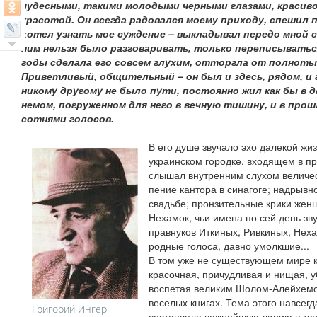
чудесными, такими молодыми черными глазами, красив
красотой. Он всегда радовался моему приходу, спешил 
хотел узнать мое суждение – выкладывал передо мной 
ним нельзя было разговаривать, только переписыватьс
годы сделала его совсем глухим, отторгла от полноты
Приветливый, общительный – он был и здесь, рядом, и г
никому другому не было пути, постоянно жил как бы в д
немом, погруженном для него в вечную тишину, и в про
сотнями голосов.
В его душе звучало эхо далекой жи
украинском городке, входящем в пр
слышал внутренним слухом величес
пение кантора в синагоге; надрывн
свадьбе; пронзительные крики женщи
Нехамок, чьи имена по сей день зв
правнуков Иткиных, Ривкиных, Нех
родные голоса, давно умолкшие...
В том уже не существующем мире к
красочная, причудливая и нищая, у
воспетая великим Шолом-Алейхемом
веселых книгах. Тема этого навсег
Григорий Ингер
составляла важнейшую линию в тво