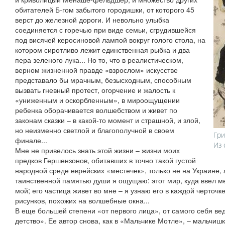
обитателей Б-гом забытого городишки, от которого 45
верст до железной дороги. И невольно улыбка
соединяется с горечью при виде семьи, сгрудившейся
под висячей керосиновой лампой вокруг голого стола, на
котором сиротливо лежит единственная рыбка и два
пера зеленого лука... Но то, что в реалистическом,
верном жизненной правде «взрослом» искусстве
представало бы мрачным, безысходным, способным
вызвать гневный протест, огорчение и жалость к
«униженным и оскорбленным», в мироощущении
ребенка оборачивается волшебством и живет по
законам сказки – в какой-то момент и страшной, и злой,
но неизменно светлой и благополучной в своем
Гри
финале...
Из 
Мне не привелось знать этой жизни – жизни моих
предков Гершензонов, обитавших в точно такой густой
народной среде еврейских «местечек», только не на Украине, 
таинственной памятью души я ощущаю: этот мир, куда ввел ме
мой; его частица живет во мне – я узнаю его в каждой черточк
рисунков, похожих на волшебные окна...
В еще большей степени «от первого лица», от самого себя ве
детство». Ее автор снова, как в «Мальчике Мотле», – мальчишк