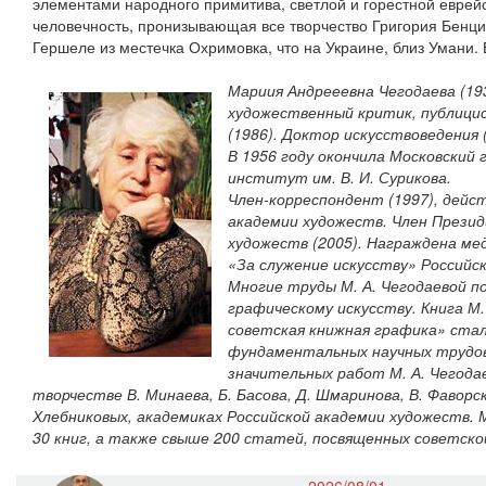
элементами народного примитива, светлой и горестной еврей
человечность, пронизывающая все творчество Григория Бенц
Гершеле из местечка Охримовка, что на Украине, близ Умани. 
Мариия Андрееевна Чегодаева (193
художественный критик, публици
(1986). Доктор искусствоведения (
В 1956 году окончила Московский
институт им. В. И. Сурикова.
Член-корреспондент (1997), дейс
академии художеств. Член Презид
художеств (2005). Награждена ме
«За служение искусству» Российс
Многие труды М. А. Чегодаевой 
графическому искусству. Книга М.
советская книжная графика» стал
фундаментальных научных трудов 
значительных работ М. А. Чегод
творчестве В. Минаева, Б. Басова, Д. Шмаринова, В. Фавор
Хлебниковых, академиках Российской академии художеств. 
30 книг, а также свыше 200 статей, посвященных советско