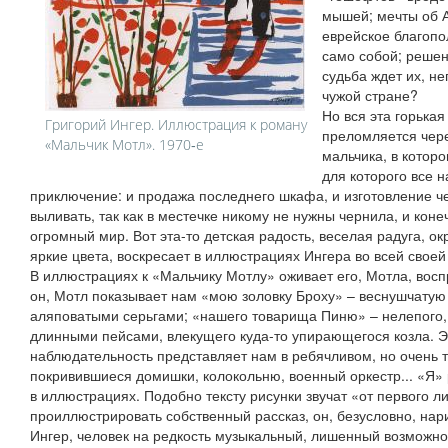
мышей; мечты об А
еврейское благопо
само собой; решенн
судьба ждет их, н
чужой стране?
Но вся эта горька
Григорий Ингер. Иллюстрация к роману
преломляется чере
«Мальчик Мотл». 1970‑е
мальчика, в которо
для которого все н
приключение: и продажа последнего шкафа, и изготовление ч
выливать, так как в местечке никому не нужны чернила, и кон
огромный мир. Вот эта-то детская радость, веселая радуга,
яркие цвета, воскресает в иллюстрациях Ингера во всей своей
В иллюстрациях к «Мальчику Мотлу» оживает его, Мотла, восп
он, Мотл показывает нам «мою золовку Броху» – веснушчатую 
аляповатыми серьгами; «нашего товарища Пиню» – нелепого,
длинными пейсами, влекущего куда-то упирающегося козла. Эт
наблюдательность представляет нам в ребячливом, но очень 
покривившиеся домишки, колокольню, военный оркестр... «Я»
в иллюстрациях. Подобно тексту рисунки звучат «от первого л
проиллюстрировать собственный рассказ, он, безусловно, нари
Ингер, человек на редкость музыкальный, лишенный возможно