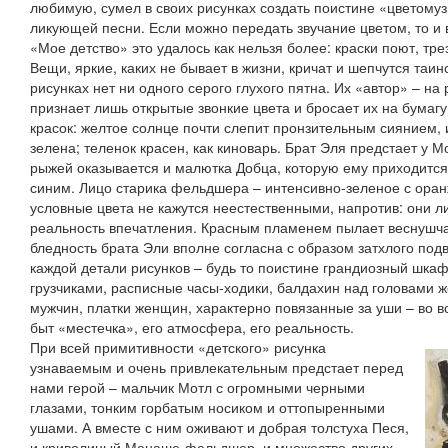
любимую, сумел в своих рисунках создать поистине «цветому
ликующей песни. Если можно передать звучание цветом, то и 
«Мое детство» это удалось как нельзя более: краски поют, тре
Вещи, яркие, каких не бывает в жизни, кричат и шепчутся таи
рисунках нет ни одного серого глухого пятна. Их «автор» – н
признает лишь открытые звонкие цвета и бросает их на бумаг
красок: желтое солнце почти слепит пронзительным сиянием,
зелена; теленок красен, как киноварь. Брат Эля предстает у
рыжей оказывается и малютка Добца, которую ему приходится 
синим. Лицо старика фельдшера – интенсивно-зеленое с оран
условные цвета не кажутся неестественными, напротив: они 
реальность впечатления. Красным пламенем пылает веснушча
бледность брата Эли вполне согласна с образом затхлого подва
каждой детали рисунков – будь то поистине грандиозный шка
грузчиками, расписные часы-ходики, балдахин над головами ж
мужчин, платки женщин, характерно повязанные за уши – во 
быт «местечка», его атмосфера, его реальность.
При всей примитивности «детского» рисунка
узнаваемым и очень привлекательным предстает перед
нами герой – мальчик Мотл с огромными черными
глазами, тонким горбатым носиком и оттопыренными
ушами. А вместе с ним оживают и добрая толстуха Песя,
и криволицый Менаше-фельдшер, и множество других