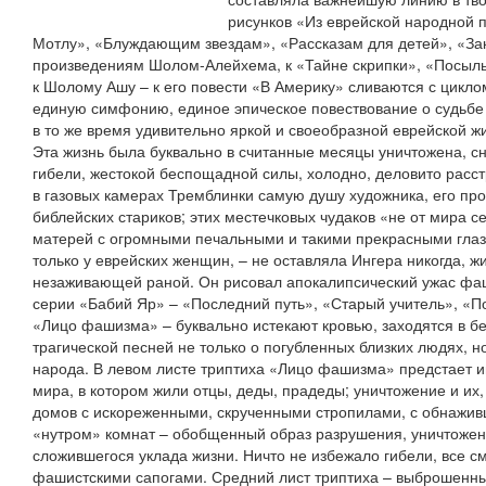
рисунков «Из еврейской народной 
Мотлу», «Блуждающим звездам», «Рассказам для детей», «За
произведениям Шолом-Алейхема, к «Тайне скрипки», «Посыль
к Шолому Ашу – к его повести «В Америку» сливаются с цикло
единую симфонию, единое эпическое повествование о судьбе е
в то же время удивительно яркой и своеобразной еврейской ж
Эта жизнь была буквально в считанные месяцы уничтожена, сн
гибели, жестокой беспощадной силы, холодно, деловито расс
в газовых камерах Тремблинки самую душу художника, его про
библейских стариков; этих местечковых чудаков «не от мира с
матерей с огромными печальными и такими прекрасными глаз
только у еврейских женщин, – не оставляла Ингера никогда, 
незаживающей раной. Он рисовал апокалипсический ужас фаш
серии «Бабий Яр» – «Последний путь», «Старый учитель», «П
«Лицо фашизма» – буквально истекают кровью, заходятся в бе
трагической песней не только о погубленных близких людях, н
народа. В левом листе триптиха «Лицо фашизма» предстает и
мира, в котором жили отцы, деды, прадеды; уничтожение и их,
домов с искореженными, скрученными стропилами, с обнажи
«нутром» комнат – обобщенный образ разрушения, уничтожени
сложившегося уклада жизни. Ничто не избежало гибели, все см
фашистскими сапогами. Средний лист триптиха – выброшенны