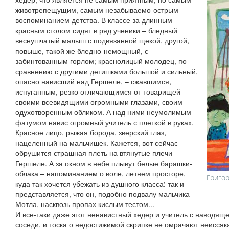
животрепещущим, самым незабываемо-острым
воспоминанием детства. В классе за длинным
красным столом сидят в ряд ученики – бледный
веснушчатый малыш с подвязанной щекой, другой,
повыше, такой же бледно-немощный, с
забинтованным горлом; краснолицый молодец, по
сравнению с другими детишками большой и сильный,
опасно нависший над Гершеле, – сжавшимся,
испуганным, резко отличающимся от товарищей
своими всевидящими огромными глазами, своим
одухотворенным обликом. А над ними неумолимым
фатумом навис огромный учитель с плеткой в руках.
Красное лицо, рыжая борода, зверский глаз,
нацеленный на мальчишек. Кажется, вот сейчас
обрушится страшная плеть на втянутые плечи
Гершеле. А за окном в небе плывут белые барашки-
облака – напоминанием о воле, летнем просторе,
Григор
куда так хочется убежать из душного класса: так и
представляется, что он, подобно подвалу мальчика
Мотла, насквозь пропах кислым тестом...
И все-таки даже этот ненавистный хедер и учитель с наводящ
соседи, и тоска о недостижимой скрипке не омрачают неисся