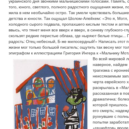
украинского дня звонкими мальчишескими голосами. Память, с
того, юного, светлого, полного радостного ощущения жизни, п
жила в нем необычайно остро. Так умели чувствовать большие
детства и юности. Так ощущал Шолом-Алейхем: «Это я, Мотл,
холодного сырого подвала, пропахшего кислым тестом и аптеко
ввысь, что тянет меня все вверх и вверх, в синеву глубокого-гл
скользят редкие перистые облака, где ныряют белые птицы...
радость: Отец небесный, Б-же милосердный!» Написать этот 
жизни мог только большой писатель; ощутить так весну мог тол
эпиграфом к иллюстрациям Григория Ингера к «Мальчику Мотл
Во всей мировой 
наверное, найдем 
трагизма с иронией
неиссякаемым зап
черта еврейского х
раскрылась в «Мал
рассказанная в по
драматична: болез
которой пришлось 
его смерть; надеж
рухнувшие с полн
попытки заработат
«гешефтов» вроде 