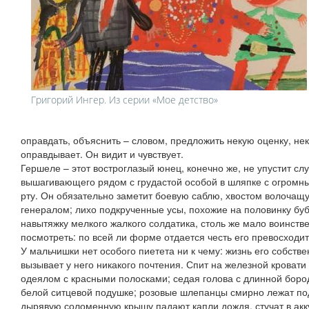
Григорий Ингер. Из серии «Мое детство»
оправдать, объяснить – словом, предложить некую оценку, нек
оправдывает. Он видит и чувствует.
Гершеле – этот востроглазый юнец, конечно же, не упустит сл
вышагивающего рядом с грудастой особой в шляпке с огромн
рту. Он обязательно заметит боевую саблю, хвостом волочащ
генералом; лихо подкрученные усы, похожие на половинку буб
навытяжку мелкого жалкого солдатика, столь же мало воинстве
посмотреть: по всей ли форме отдается честь его превосходит
У мальчишки нет особого пиетета ни к чему: жизнь его собств
вызывает у него никакого почтения. Спит на железной кровати
одеялом с красными полосками; седая голова с длинной бород
белой ситцевой подушке; розовые шлепанцы смирно лежат под
дырявую соломенную крышу падают капли дождя, стучат в акк