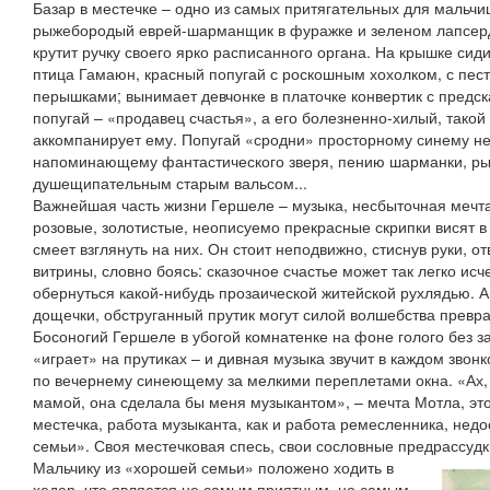
Базар в местечке – одно из самых притягательных для мальчи
рыжебородый еврей-шарманщик в фуражке и зеленом лапсерда
крутит ручку своего ярко расписанного органа. На крышке сиди
птица Гамаюн, красный попугай с роскошным хохолком, с пе
перышками; вынимает девчонке в платочке конвертик с предск
попугай – «продавец счастья», а его болезненно-хилый, такой
аккомпанирует ему. Попугай «сродни» просторному синему не
напоминающему фантастического зверя, пению шарманки, р
душещипательным старым вальсом...
Важнейшая часть жизни Гершеле – музыка, несбыточная мечта 
розовые, золотистые, неописуемо прекрасные скрипки висят в
смеет взглянуть на них. Он стоит неподвижно, стиснув руки, 
витрины, словно боясь: сказочное счастье может так легко исче
обернуться какой-нибудь прозаической житейской рухлядью. А 
дощечки, обструганный прутик могут силой волшебства превра
Босоногий Гершеле в убогой комнатенке на фоне голого без 
«играет» на прутиках – и дивная музыка звучит в каждом звон
по вечернему синеющему за мелкими переплетами окна. «Ах
мамой, она сделала бы меня музыкантом», – мечта Мотла, эт
местечка, работа музыканта, как и работа ремесленника, нед
семьи». Своя местечковая спесь, свои сословные предрассудки
Мальчику из «хорошей семьи» положено ходить в
хедер, что является не самым приятным, но самым