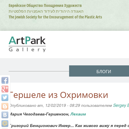
Перейти
Еврейское Общество Поощрения Художеств
к
האגודה היהודית לעידוד האמנויות הפלסטיות
основному
The Jewish Society for the Encouragement of the Plastic Arts
содержанию
БЛОГИ
Гершеле из Охримовки
Опубликовано вт, 12/02/2019 - 08:29 пользователем
Sergey 
Мария Чегодаева-Гершензон,
Лехаим
Григорий Бенционович Ингер... Как живого вижу я перед