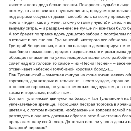
животе и ногах деда белые плошки. Покорность судьбе в лице
некому, то ли не считают нужным чинить; предусмотрительная 
под дырами сосуды от дождя; способность ко всему привыкнут
моего «гида», как и у меня, сложную гамму чувств: и смех, и в
выдумку хитра, – и раздражение: не лучше ли все-таки было 
А вот бредет по травке вдоль дощатого забора с портфелем 
в кепочке и пенсне пан Тульчинский, «которого все обижали»,
Григорий Бенционович, и что так наглядно демонстрирует мне
всеобщее посмешище, предмет издевательств и розыгрыша д
обращает внимания на ухмыляющегося маленького разбойника
сияет над его головой то самое – из «Песни Песней» – весенн
отсвечивает небесной голубизной короткая бородка...
Пан Тульчинский – заметная фигура на фоне жизни мелких об
торговцев, для которых интеллигент – нечто чуждое, странно
отношение взрослых, не устают смеяться над чудаком, а в то 
таким интересным, необычным.
Вот пан Тульчинский двинулся на базар. «Пан Тульчинский на 
увлекательное зрелище. Роскошная пестрая торговка в ярчай
цветами, с лотком пирожков, изображенным вопреки всякой п
разглядеть и оценить должным образом этот б-жественно бл
предлагает пану свой товар. Да только есть ли у пана деньги н
базарный пирожок?