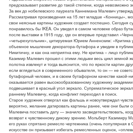
предсказывает развитие до такой степени, когда невозможно з
За век до нобелевского лауреата Каннемана Малевич утвержд
Рассматривая произведения на 15 лет младше «Конницы», мож
свои неясные картины художник создает поспешно. Сегодня 
понравилось бы IKEA. Он увидел в самом человеке образ бут
после выставки в 1915 году, где он впервые представил «Черн
«четырехугольник», цитируемая Юрием Анненским: «Критика 
объемное мышление декоратора-бутафора и увидим в публи
Никитичну, и как она неприятна ему. Не критика – лицо публик
Казимир Малевич прошел с этими людьми весь цикл земной жиз
полотна извлекут и тогда выяснится, что по яркости картин дру
если вглядеться в современного обывателя, то он — не совет
бутафорный человек, и в своем бутафорном качестве какой-н
оказывается равен высокообразованному художнику академии.
подвешивает в красный угол зеркало. Супрематическое зерка
раннему Малевичу, когда конфликт переходил в поиск.
Старое художник отвергал как фальшь и новоутверждал чувств
вероятно, желание датировать картины ранее, чем они были со
Малевича поставить дату — значило засвидетельствовать, ког
возврат к чувственному дикому зрению. Мольберт Казимиру М
его руках спрятано ремесло чертежника (очень популярная в
искусстве он призывает избегать ремесленных оценок, «опле