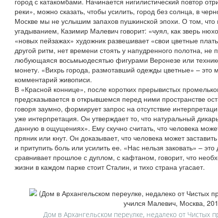
город с катакомбами. Начинается нигилистический повтор отр
реки», можно сказать, чтобы усилить, город без солнца, в чер
Москве мы не услышим запахов пушкинской эпохи. О том, что
угадыванием, Казимир Малевич говорит: «чуял, как зверь нюхо
«новых пейзажах» художник развешивает «свои цветные платья
другой ритм, нет времени стоять у напудренного полотна, не
любующаяся восьмьюдесятью фигурами Веронезе или техникой
монету. «Вихрь города, размотавший одежды цветные» – это 
комментарий живописи.
В «Красной коннице», после коротких прерывистых промелько
предсказывается в открывшемся перед ними пространстве ост
говоря заумно, формирует запрос на отсутствие интерпретац
уже интерпретация. Он утверждает то, что натуральный дикарь
данную в ощущениях». Ему скучно считать, что человека може
пряник или кнут. Он доказывает, что человека может заставить
и притупить боль или усилить ее. «Нас нельзя заковать» – это 
сравнивает прошлое с дуплом, с кафтаном, говорит, что необ
жизни в каждом парке стоит Сталин, и тихо страна угасает.
Дом в Архангельском переулке, недалеко от Чистых п