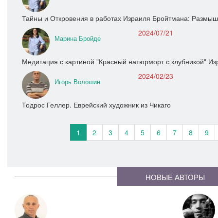
Тайны и Откровения в работах Израиля Бройтмана: Размыш
2024/07/21
Марина Бройде
Медитация с картиной "Красный натюрморт с клубникой" И
2024/02/23
Игорь Волошин
Тодрос Геллер. Еврейский художник из Чикаго
1
2
3
4
5
6
7
8
9
НОВЫЕ АВТОРЫ