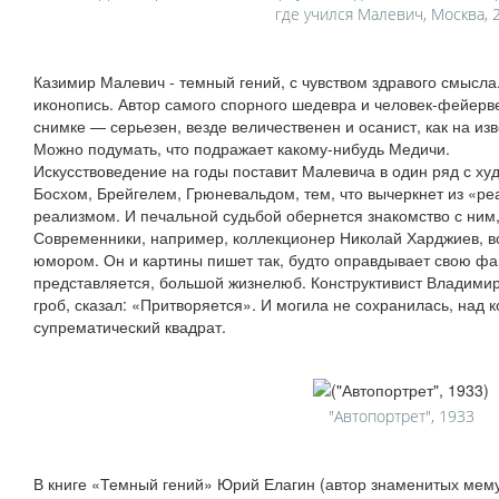
где учился Малевич, Москва, 
Казимир Малевич - темный гений, с чувством здравого смысл
иконопись. Автор самого спорного шедевра и человек-фейерв
снимке — серьезен, везде величественен и осанист, как на из
Можно подумать, что подражает какому-нибудь Медичи.
Искусствоведение на годы поставит Малевича в один ряд с х
Босхом, Брейгелем, Грюневальдом, тем, что вычеркнет из «ре
реализмом. И печальной судьбой обернется знакомство с ним,
Современники, например, коллекционер Николай Харджиев, вс
юмором. Он и картины пишет так, будто оправдывает свою ф
представляется, большой жизнелюб. Конструктивист Владимир 
гроб, сказал: «Притворяется». И могила не сохранилась, над
супрематический квадрат.
"Автопортрет", 1933
В книге «Темный гений» Юрий Елагин (автор знаменитых мем