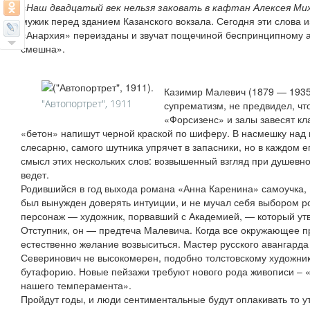
«
Наш двадцатый век нельзя заковать в кафтан Алексея Ми
мужик перед зданием Казанского вокзала. Сегодня эти слова 
«Анархия» переизданы и звучат пощечиной беспринципному ар
смешна».
Казимир Малевич (1879 — 1935
"Автопортрет", 1911
супрематизм, не предвидел, что
«Форсизенс» и залы завесят кл
«бетон» напишут черной краской по шиферу. В насмешку над 
слесарню, самого шутника упрячет в запасники, но в каждом 
смысл этих нескольких слов: возвышенный взгляд при душевно
ведет.
Родившийся в год выхода романа «Анна Каренина» самоучка,
был вынужден доверять интуиции, и не мучал себя выбором р
персонаж — художник, порвавший с Академией, — который утв
Отступник, он — предтеча Малевича. Когда все окружающее пр
естественно желание возвыситься. Мастер русского авангард
Северинович не высокомерен, подобно толстовскому художник
бутафорию. Новые пейзажи требуют нового рода живописи – «
нашего темперамента».
Пройдут годы, и люди сентиментальные будут оплакивать то у