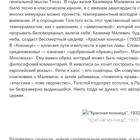
гениальной мысли Тона». В годы жизни Казимира Малевича е
было тесно в классическом каноне, и с именем авангардиста 
многих мемуарах можно прочесть: темпераментный молодой ч
внимание. И в опрощении Толстого есть этот чувственный экс
темпераментом, как с аммонием, с «аммоналкой», которой эт
прорывать Беломорканал, калеча себя. Казимир Малевич, будт
неба, создаст бессмертный шедевр: «Красная конница» (1932)
В «Коннице» – иллюзия пути и кипучести в цветах лавы. Слов
средневековья — означает «одобренный образец работ». Мал
Мономаха». Ему важен образ, который может быть нарисован т
философский комментарий. В живописи он хочет построить то,
европейский вокзал». Ритм и хаос – его соавторы. Он созвуче
поисковике о Малевиче, а затем забиваешь «поменять права»
«классики – тоже творчество», Толстой подопрет потолок, а Пу
он безразмерно выдающийся. Никто тогда не думал, что автор
церкви.
"Красная конница", 1932
Радовались скорости, новым строительным материалам, и в 