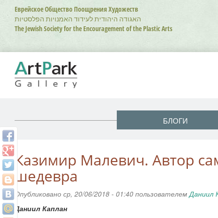
Перейти
Еврейское Общество Поощрения Художеств
к
האגודה היהודית לעידוד האמנויות הפלסטיות
основному
The Jewish Society for the Encouragement of the Plastic Arts
содержанию
БЛОГИ
Казимир Малевич. Автор са
шедевра
Опубликовано ср, 20/06/2018 - 01:40 пользователем
Даниил 
Даниил Каплан