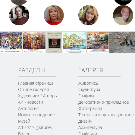
РАЗДЕЛЫ
ГАЛЕРЕЯ
Главная страница
Живопись
On-line галерея
Скульптура
Художники / Авторы
Графика
АРТ-новости
Декоративно-прикладное
Антология
Фотография
Искусствоведение
Театрально-декорационное
Музей
Дизайн
Artists' Signatures
Архитектура
Видео
Граффити