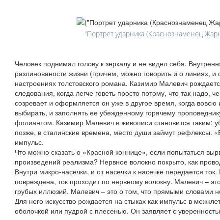
"Портрет ударника (Краснознаменец Жарн
Человек поднимал голову к зеркалу и не видел себя. Внутре
разлинованости жизни (причем, можно говорить и о линиях, и 
настроениях толстовского романа. Казимир Малевич рождаетс
следования, когда легче говеть просто потому, что так надо, ч
созревает и оформляется он уже в другое время, когда вовсю
выбирать, и заполнять ее убежденному горячему проповедник
фолиантом. Казимир Малевич в живописи становится таким: у
позже, в сталинские времена, место души займут рефлексы. 
импульс.
Что можно сказать о «Красной коннице», если попытаться выр
произведений реализма? Нервное волокно покрыто, как прово
Внутри микро-насечки, и от насечки к насечке передается ток.
повреждена, ток проходит по нервному волокну. Малевич – эт
грубых иллюзий. Малевич – это о том, что прямыми словами не
Для него искусство рождается на стыках как импульс в межкл
оболочкой или пудрой с плесенью. Он заявляет с уверенность