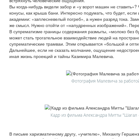
встряхнуть человеческие ощущения.
Вы когда-нибудь видели забор и «у ворот машин не ставить»?
конусы, как крыша бани. Интересно подумать, что будет, если
академии: «заплесневелый погреб», а нужен разряд тока. Зам
же смысл. Нужно отойти от «напудренных изображений». Пере
В супрематизме границы содержания размыты, «молоко без бу
может стать трогательное взаимодействие людей на простран
супрематические трамваи. Этим открывается «большой и опти
Дальнейшее, если не сказать молчание, ощущение недостроен
иная жизнь проекций и тайны Казимира Малевича.
Фотография Малевича за работой
Кадр из фильма Александра Митты "Шагал 
В письме харизматичному другу, «учителю», Михаилу Гершен