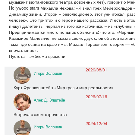
музыкант вахтанговского театра довоенных лет), говорит о М
Hollywood stars Михаила Чехова: «Я знал трех Мейерхольдов 
динамику жизни. Второй – революционер, этот уничтожал, ра
человек». Это триптих и о герое нашего рассказа. И есть в это
пишут дилетанты, черпая из того же источника, – из «глубины 
Предпринимается много попыток объяснить: что это, «Черный 
Казимире Малевиче, не сказав своих двух слов об этой картин
тьма, где осина на краю ямы. Михаил Гершензон говорил — 
впечатление».
Пустота – эмблема времени.
2026/08/01
Игорь Волошин
Курт Франкенштейн «Мир грез и мир реальности»
2026/07/19
Алек Д. Эпштейн
Встреча с эхом отрочества
2024/12/04
Игорь Волошин