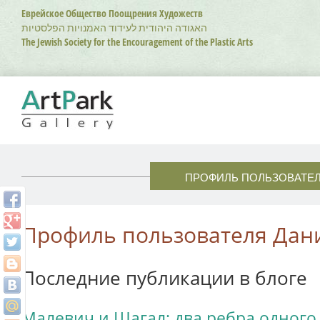
Перейти
Еврейское Общество Поощрения Художеств
к
האגודה היהודית לעידוד האמנויות הפלסטיות
основному
The Jewish Society for the Encouragement of the Plastic Arts
содержанию
ПРОФИЛЬ ПОЛЬЗОВАТЕ
Профиль пользователя Дан
Последние публикации в блоге
Малевич и Шагал: два ребра одного