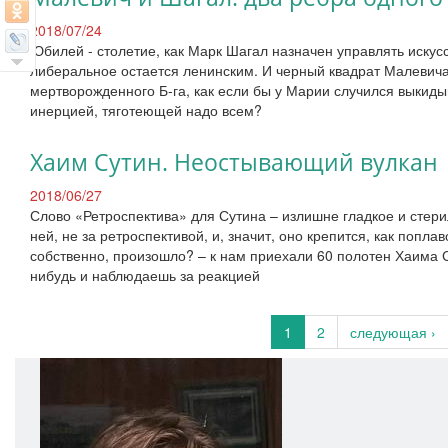
2018/07/24
Юбилей - столетие, как Марк Шагал назначен управлять искусс
либеральное остается ленинским. И черный квадрат Малевича
мертворожденного Б-га, как если бы у Марии случился выкидыш
инерцией, тяготеющей надо всем?
Хаим Сутин. Неостывающий вулкан
2018/06/27
Слово «Ретроспектива» для Сутина – излишне гладкое и стери
ней, не за ретроспективой, и, значит, оно крепится, как попла
собственно, произошло? – к нам приехали 60 полотен Хаима С
нибудь и наблюдаешь за реакцией
1
2
следующая ›