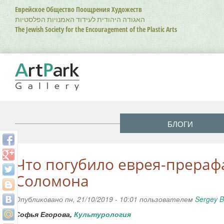
Перейти
Еврейское Общество Поощрения Художеств
к
האגודה היהודית לעידוד האמנויות הפלסטיות
основному
The Jewish Society for the Encouragement of the Plastic Arts
содержанию
БЛОГИ
Что погубило еврея-прераф
Соломона
Опубликовано пн, 21/10/2019 - 10:01 пользователем
Sergey B
Софья Егорова,
Культурология