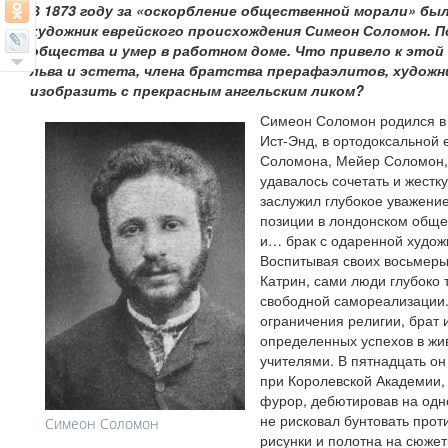
В 1873 году за «оскорбление общественной морали» бы
художник еврейского происхождения Симеон Соломон. 
общества и умер в работном доме. Что привело к этой 
льва и эстета, члена братства прерафаэлитов, художн
изобразить с прекрасным ангельским ликом?
Симеон Соломон родился в 
Ист-Энд, в ортодоксальной
Соломона, Мейер Соломон,
удавалось сочетать и жестк
заслужил глубокое уважени
позиции в лондонском обще
и… брак с одаренной худож
Воспитывая своих восьмеры
Катрин, сами люди глубоко 
свободной самореализации.
ограничения религии, брат 
определенных успехов в жи
учителями. В пятнадцать он
при Королевской Академии,
фурор, дебютировав на одн
не рисковал бунтовать прот
Симеон Соломон
рисунки и полотна на сюжет