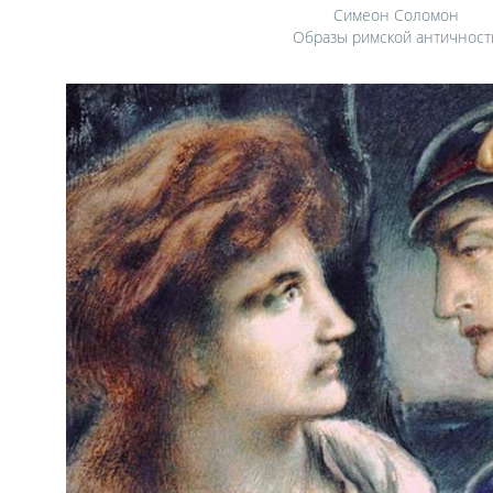
Симеон Соломон
Образы римской античност