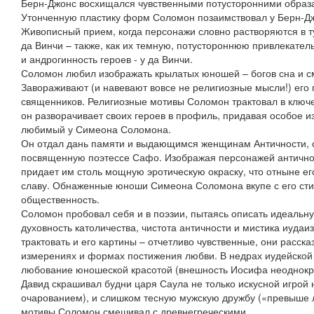
Берн-Джонс восхищался чувственными потусторонними образа
Утонченную пластику форм Соломон позаимствовал у Берн-Джо
Живописный прием, когда персонажи словно растворяются в т
да Винчи – также, как их темную, потустороннюю привлекатель
и андрогинность героев - у да Винчи.
Соломон любил изображать крылатых юношей – богов сна и см
Завораживают (и навевают вовсе не религиозные мысли!) его
священников. Религиозные мотивы Соломон трактовал в ключе 
он разворачивает своих героев в профиль, придавая особое и
любимый у Симеона Соломона.
Он отдал дань памяти и выдающимся женщинам Античности, с
посвященную поэтессе Сафо. Изображая персонажей антично
придает им столь мощную эротическую окраску, что отныне ег
славу. Обнаженные юноши Симеона Соломона вкупе с его ст
общественность.
Соломон пробовал себя и в поэзии, пытаясь описать идеальн
духовность католичества, чистота античности и мистика иудаиз
трактовать и его картины – отчетливо чувственные, они расск
измерениях и формах постижения любви. В недрах иудейской
любование юношеской красотой (внешность Иосифа неоднокра
Давид скрашивал будни царя Саула не только искусной игрой 
очарованием), и слишком тесную мужскую дружбу («превыше 
мотивы Соломон смешивал с древнегреческими.