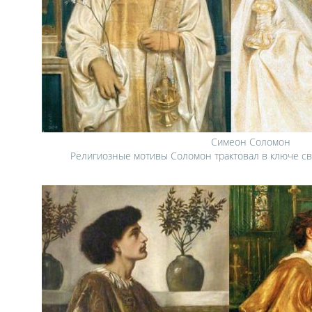
Симеон Соломон
Религиозные мотивы Соломон трактовал в ключе св