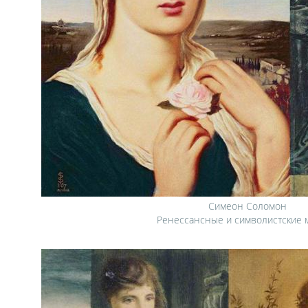
Симеон Соломон
Ренессансные и символистские 