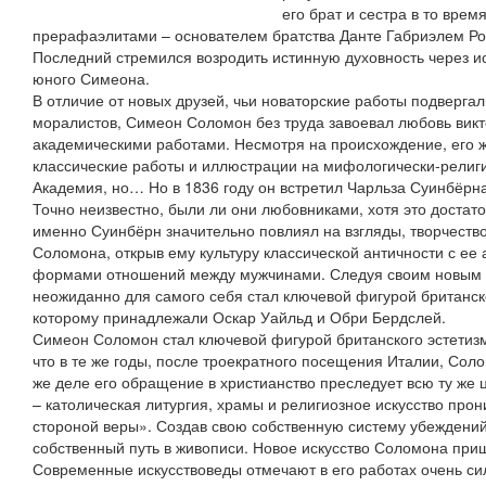
его брат и сестра в то врем
прерафаэлитами – основателем братства Данте Габриэлем Ро
Последний стремился возродить истинную духовность через ис
юного Симеона.
В отличие от новых друзей, чьи новаторские работы подверга
моралистов, Симеон Соломон без труда завоевал любовь викт
академическими работами. Несмотря на происхождение, его 
классические работы и иллюстрации на мифологически-религ
Академия, но… Но в 1836 году он встретил Чарльза Суинбёрна
Точно неизвестно, были ли они любовниками, хотя это достат
именно Суинбёрн значительно повлиял на взгляды, творчеств
Соломона, открыв ему культуру классической античности с ее
формами отношений между мужчинами. Следуя своим новым
неожиданно для самого себя стал ключевой фигурой британско
которому принадлежали Оскар Уайльд и Обри Бердслей.
Симеон Соломон стал ключевой фигурой британского эстетизм
что в те же годы, после троекратного посещения Италии, Сол
же деле его обращение в христианство преследует всю ту же 
– католическая литургия, храмы и религиозное искусство прон
стороной веры». Создав свою собственную систему убеждени
собственный путь в живописи. Новое искусство Соломона пришл
Современные искусствоведы отмечают в его работах очень си