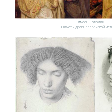
Симеон Соломон
Сюжеты древнееврейской ист