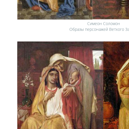
Симеон Соломон
Образы персонажей Ветхого З