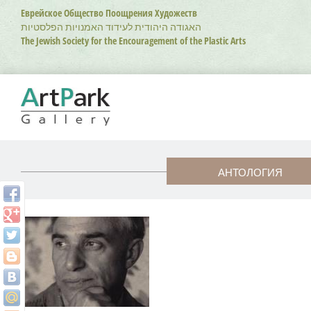
Перейти
Еврейское Общество Поощрения Художеств
к
האגודה היהודית לעידוד האמנויות הפלסטיות
основному
The Jewish Society for the Encouragement of the Plastic Arts
содержанию
АНТОЛОГИЯ