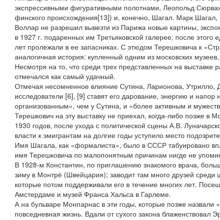
экспрессивными фигуративными полотнами, Леопольд Сюрваж
финского происхождения[13]) и, конечно, Шагал. Марк Шагал
Воллар не разрешил вывезти из Парижа новые картины, экспо
в 1927 г. подаренных им Третьяковской галерее; после этого 
лет пролежали в ее запасниках. С этюдом Терешковича к «Ст
аналогичная история: купленный одним из московских музеев, 
Несмотря на то, что среди трех представленных на выставке р
отмечался как самый удачный.
Отмечая несомненное влияние Сутина, Ларионова, Утрилло, 
исследователи [6], [9] ставят его дарование, энергию и напор
организованным», чем у Сутина, и «более активным и мужест
Терешкович на эту выставку не приехал, когда-либо позже в М
1930 годов, после ухода с политической сцены А.В. Луначарск
власти к эмигрантам на долгие годы уступило место подозрит
Имя Шагала, как «формалиста», было в СССР табуировано впл
имя Терешковича по малопонятным причинам нигде не упомин
В 1928-м Константин, по приглашению знакомого врача, боль
зиму в Монтрё (Швейцария); заводит там много друзей среди
которые потом поддерживали его в течение многих лет. Посе
Амстердаме и музей Франса Хальса в Гарлеме.
А на бульваре Монпарнас в эти годы, которые позже назвали 
повседневная жизнь. Вдали от сухого закона блаженствовал Э