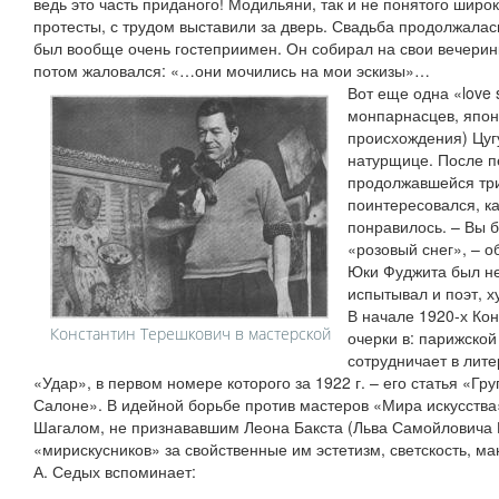
ведь это часть приданого! Модильяни, так и не понятого широ
протесты, с трудом выставили за дверь. Свадьба продолжалась
был вообще очень гостеприимен. Он собирал на свои вечерин
потом жаловался: «…они мочились на мои эскизы»…
Вот еще одна «love
монпарнасцев, япон
происхождения) Цуг
натурщице. После п
продолжавшейся три
поинтересовался, ка
понравилось. – Вы б
«розовый снег», – о
Юки Фуджита был не
испытывал и поэт, 
В начале 1920-х Кон
Константин Терешкович в мастерской
очерки в: парижской
сотрудничает в лит
«Удар», в первом номере которого за 1922 г. – его статья «Гр
Салоне». В идейной борьбе против мастеров «Мира искусства
Шагалом, не признававшим Леона Бакста (Льва Самойловича Р
«мирискусников» за свойственные им эстетизм, светскость, ман
А. Седых вспоминает: