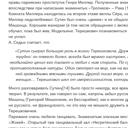
нравы парижских проституток Генри Миллер. Полученные знан
впоследствии при написании знаменитых «Тропиков» – Рака (1
Комната Миллера находилась на втором этаже виллы Сёра, на
Миллер недолюбливал: Сутин был очень «диким» и не общался
Мишонца. Хорошим манерам (в том числе обращению с вилко
обучал, пока был жив, Модильяни. Терешкович познакомиться с
не успел.
А. Седых считает, что
«Сутин сыграл большую роль в жизни Терешковича. Дру
трудно: он тяжело болел, всегда был мрачно настроен,
необычайно ценил его талант и любил с ним спорить. По 
противоположные натуры. Один смотрел на мир, как на ви
ней громадными мясными тушами. Другой писал море, 
женщин… Терешкович шел от импрессионистов, котор
Много разговаривать Сутину[14] было просто некогда, все врем
творил. В результате, как говорил он сам, напрочь забыл русск
Мишонц (Григорий Мишонзник, из Бессарабии); как и многие 
ни русского, ни французского, но это ему не мешало дружить 
Терешковичем.
Парижане очень любили танцевать. Знаменитым злачным мес
«Жокей». Открытый там танцевальный зал «Негритянский бал»
черными и черно-белыми парами. Белые женщины буквально м