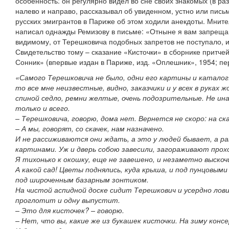
особенность: он регулярно видел во сне своих знакомых (в раз
налево и направо, рассказывал об увиденном, устно или пись
русских эмигрантов в Париже об этом ходили анекдоты. Мнит
написал однажды Ремизову в письме: «Отныне я вам запрещаю
видимому, от Терешковича подобных запретов не поступало, и
Свидетельство тому – сказание «Кисточки» в сборнике притче
Сонник» (впервые издан в Париже, изд. «Оплешник», 1954; пер
«Самого Терешковича не было, одни его картины и каталог:
то все мне неизвестные, видно, заказчики и у всех в руках ж
спиной седло, ремни желтые, очень подозрительные. Не инач
только и всего.
– Терешковича, говорю, дома нет. Вернется не скоро: на ск
– А мы, говорят, со скачек, нам назначено.
И не рассиживаются они ждать, а это у людей бывает, а 
картинами. Уж и дверь собою завесили, загораживают прох
Я тихонько к окошку, еще не завешено, и незаметно выскочи
А какой сад! Цветы поднялись, куда крыша, и под пунцовым
под широченным базарным зонтиком.
На чистой аспидной доске сидит Терешкович и усердно лови
проглотит и одну выпустит.
– Это для кисточек? – говорю.
– Нет, что вы, какие же из букашек кисточки. На зиму конс