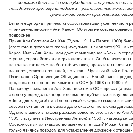
деньгами Кости... Позже я убедился, что увлекал его не
праздничное зрелище ипподрома – разноцветные жокеи, зел
сухую землю вихрем проносящихся ошале
Была и еще одна причина, способствовавшая укреплению и ра
«принцем-плейбоем» Али Ханом. Об этом не совсем обычном 
подробнее.
Принц Али Соломон Ага Хан (Турин, 1911 – Париж, 1960) был 
(светского и духовного главы) мусульман-исмаилитов[20], и 
Карло. Имя «Али Хан», или даже фамильярное «Али», в серед
страниц европейских и американских газет. Он был известен ш
не только как несметно богатый человек, прожигатель жизни и
владелец скаковых лошадей, но и как… Чрезвычайный и Полн
Пакистана в Организации Объединенных Наций, вице-председ
председатель одного из Комитетов ООН (с 1958 по 1960 г.)/
По поводу назначения Али Хана послом в ООН пресса (а имен
ехидно утверждала, что до того все его публичные выступлени
«Вино для каждого!» и «Где девочки?». Однако вскоре выяснил
совсем полная: он и в самом деле оказался неплохим диплома
Однако главное в нашем рассказе вовсе не это, а то, что Али 
1939 г. вступает в Иностранный Легион; в 1950 г. награждаетс
Состоялось ли их знакомство именно в те годы? Может быть. 
только явились поводом для установления дружеских отношен