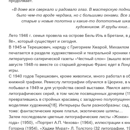
продолжает:
«В доме все сверкало и радовало глаз. В мастерскую под
было чем-то вроде чердака, но с большими окнами. Все
старые и новые полотна и какие-то допотопные шка
художником. И груды книг
Лето 1946 г. семья провела на острове Бель-Иль в Бретани, в 
Ile», который существует и сегодня.
В 1945-м Терешкович, наряду с Григорием Хмарой, Михаилом
печатается в разделе художественной и театральной хроники
литературно-сатирической газеты «Честный слон» (вышло всег
августе 1948-го вместе со старшей дочерью Франс едет в Лон
игры.
С 1940 годов Терешкович, кроме живописи, много работал в о
книжной графики. Ремеслу литографии обучился в Цюрихе, в 
побывал в 1949-м для устройства своей выставки. Явился ав
литографических серий, в том числе посвященных дочерям (19
превратившись в стройных красавиц с загадочно полуопущен
моделями художника[18]. Интерьеры были разнообразны: сад,
тоже: фантастические яркие платья, экзотические шляпы…
Затем последовали цветные литографические листы «Жокеи» 
года» (1950), «Портрет А.П. Чехова» (1964), иллюстрации к 
Готорна (1954), «Хаджи Мурат» Л. Толстого (32 литографии, 1