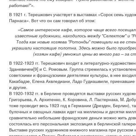
работаю!"».
В 1921 г. Терешкович участвует в выставках «Сорок семь худо
Парнаса». Вот что он сам говорил об этом:
«Самое интересное кафе, которое чаще всего посещали
известные художники, находилось между "Селектом" и "Р
Тогда как новые хозяева "Ротонды" помещали на ее сте
украшали настоящие полотна. Здесь можно было приобрес
(хозяин кафе) умножил цены во много раз – за 
В 1922-1923 гг. Терешкович входит в литературно-художестве
Зданевичем[9] и С. Ромовым. Группа стремилась к установлен
советскими и французскими деятелями культуры, в нее входили
Какабадзе, Елена Ахвледиани, Ладо Гудиашвили, приехавшие н
и другие.
В 1920-1932 гг. в Берлине проводятся выставки русских художн
Григорьева, А. Архипенко, К. Коровина, Л. Пастернака, M. Доб
тоже проводит весь 1923 год в Германии (Дрезден, Берлин), т
булочных и овощных лавках идет на миллионы и десятки милл
сравнительно небольшие французские деньги можно жить дов
состоялась его персональная экспозиция в берлинской галере
Выставке русских художников книжного магазина при русском и
возвращается в Париж. Работает в мастерских, которые ему л