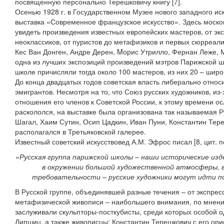
посвященную персонально Терешковичу книгу [7].
Осенью 1928 г. в Государственном Музее нового западного ис
выставка «Современное французское искусство». Здесь моско
увидеть произведения известных европейских мастеров, от эк
неоклассиков, от пуристов до метафизиков и первых сюрреали
Кес Ван Донген, Андре Дерен, Mорис Утрилло, Фернан Леже, 
одна из лучших экспозиций произведений мэтров Парижской ш
школе причисляли тогда около 100 мастеров, из них 20 – широ
До конца двадцатых годов советская власть либерально относ
эмигрантов. Несмотря на то, что Союз русских художников, из
отношения его членов к Советской России, к этому времени о
раскололся, на выставке была организована так называемая Р
Шагал, Хаим Сутин, Осип Цадкин, Иван Пуни, Константин Тере
располагался в Третьяковской галерее.
Известный советский искусствовед А.М. Эфрос писал [8, цит. по
«Русская группа парижской школы – наши исторические из
в окружении большой художественной атмосферы, в
требовательности – русские художники могут идти п
В Русской группе, объединявшей разные течения – от экспрес
метафизической живописи – наибольшего внимания, по мнени
заслуживали скульпторы-посткубисты, среди которых особой 
Липшиц, а также живописцы: Константин Терешкович с его ор