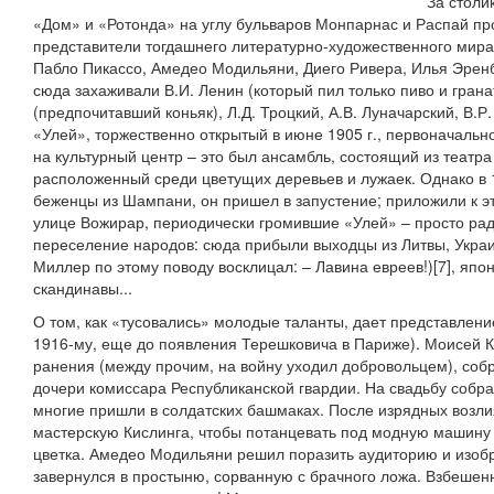
За столи
«Дом» и «Ротонда» на углу бульваров Монпарнас и Распай п
представители тогдашнего литературно-художественного мира
Пабло Пикассо, Амедео Модильяни, Диего Ривера, Илья Эренб
сюда захаживали В.И. Ленин (который пил только пиво и грана
(предпочитавший коньяк), Л.Д. Троцкий, А.В. Луначарский, В.Р
«Улей», торжественно открытый в июне 1905 г., первоначальн
на культурный центр – это был ансамбль, состоящий из театра
расположенный среди цветущих деревьев и лужаек. Однако в 1
беженцы из Шампани, он пришел в запустение; приложили к эт
улице Вожирар, периодически громившие «Улей» – просто рад
переселение народов: сюда прибыли выходцы из Литвы, Укра
Миллер по этому поводу восклицал: – Лавина евреев!)[7], япо
скандинавы...
О том, как «тусовались» молодые таланты, дает представлени
1916-му, еще до появления Терешковича в Париже). Моисей К
ранения (между прочим, на войну уходил добровольцем), соб
дочери комиссара Республиканской гвардии. На свадьбу собр
многие пришли в солдатских башмаках. После изрядных возли
мастерскую Кислинга, чтобы потанцевать под модную машину 
цветка. Амедео Модильяни решил поразить аудиторию и изобр
завернулся в простыню, сорванную с брачного ложа. Взбешенн