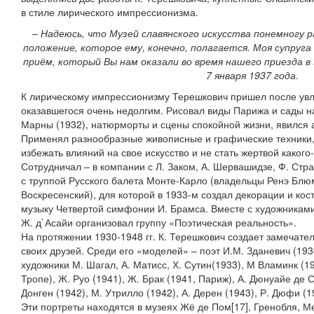
в стиле лирического импрессионизма.
– Надеюсь, что Музей славянского искусства понемногу 
положение, которое ему, конечно, полагается. Моя супруга
приём, который Вы нам оказали во время нашего приезда в 
7 января 1937 года.
К лирическому импрессионизму Терешкович пришел после ув
оказавшегося очень недолгим. Рисовал виды Парижа и сады на
Марны (1932), натюрморты и сцены спокойной жизни, явился 
Применял разнообразные живописные и графические техники, 
избежать влияний на свое искусство и не стать жертвой каког
Сотрудничал – в компании с Л. Заком, А. Шервашидзе, Ф. Стр
с труппой Русского балета Монте-Карло (владельцы Ренэ Блюм
Воскресенский), для которой в 1933-м создал декорации и ко
музыку Четвертой симфонии И. Брамса. Вместе с художниками 
Ж. д`Асайи организовал группу «Поэтическая реальность».
На протяжении 1930-1948 гг. К. Терешкович создает замечат
своих друзей. Среди его «моделей» – поэт И.М. Зданевич (1930
художники М. Шагал, А. Матисс, Х. Сутин(1933), М Вламинк (19
Тропе), Ж. Руо (1941), Ж. Брак (1941, Париж), А. Дюнуайе де С
Донген (1942), М. Утрилло (1942), А. Дерен (1943), Р. Дюфи (
Эти портреты находятся в музеях Жё де Пом[17], Гренобля, М