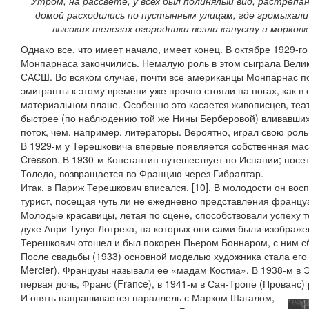
Утром, на рассвете, у всех был полинялый вид, растрепа
домой расходились по пустынным улицам, где громыхали
высоких телегах огородники везли капусту и морков
Однако все, что имеет начало, имеет конец. В октябре 1929-г
Монпарнаса закончились. Немалую роль в этом сыграла Велик
САСШ. Во всяком случае, почти все американцы Монпарнас по
эмигранты к этому времени уже прочно стояли на ногах, как в 
материальном плане. Особенно это касается живописцев, теа
быстрее (по наблюдению той же Нины Берберовой) вливавших
поток, чем, например, литераторы. Вероятно, играл свою роль
В 1929-м у Терешковича впервые появляется собственная маст
Cresson. В 1930-м Константин путешествует по Испании; посе
Толедо, возвращается во Францию через Гибралтар.
Итак, в Париж Терешкович вписался. [10]. В молодости он вос
турист, посещая чуть ли не ежедневно представления францу
Молодые красавицы, летая по сцене, способствовали успеху т
духе Анри Тулуз-Лотрека, на которых они сами были изображ
Терешкович отошел и был покорен Пьером Боннаром, с ним сб
После свадьбы (1933) основной моделью художника стала его 
Mercier). Французы называли ее «мадам Костиа». В 1938-м в 
первая дочь, Франс (France), в 1941-м в Сан-Тропе (Прованс) 
И опять напрашивается параллель с Марком Шагалом,