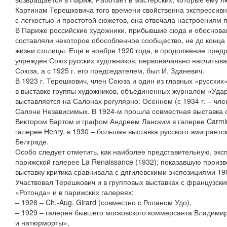
Картинам Терешковича того времени свойственна экспрессив
с легкостью и простотой сюжетов, она отвечала настроениям 
В Париже российские художники, прибывшие сюда и обосновав
составляли некоторое обособленное сообщество, не до конца
жизни столицы. Еще в ноябре 1920 года, в продолжение пре
учрежден Союз русских художников, первоначально насчитыва
Союза, а с 1925 г. его председателем, был И. Зданевич.
В 1923 г. Терешкович, член Союза и один из главных «русски
в выставке группы художников, объединенных журналом «Удар»,
выставляется на Салонах регулярно: Осеннем (с 1934 г. – чле
Салоне Независимых. В 1924-м прошла совместная выставка 
Виктором Бартом и графом Андреем Ланским в галерее Carmine
галерее Henry, в 1930 – большая выставка русского эмигрантск
Белграде.
Особо следует отметить, как наиболее представительную, эксп
парижской галерее La Renaissance (1932); показавшую произв
выставку критика сравнивала с дягилевскими экспозициями 19
Участвовал Терешкович и в групповых выставках с французски
«Ротонда» и в парижских галереях:
– 1926 – Ch.-Aug. Girard (совместно с Роланом Удо),
– 1929 – галерея бывшего московского коммерсанта Владимир
и натюрморты»,