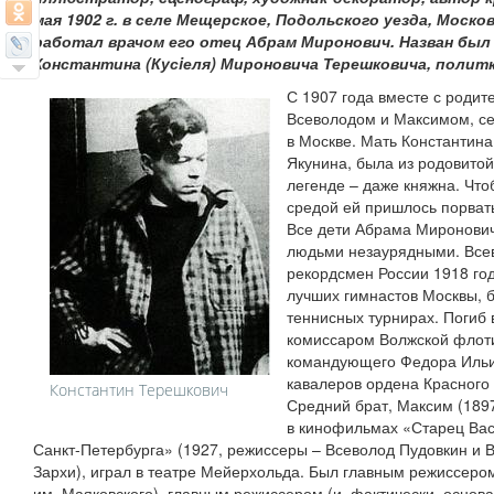
мая 1902 г. в селе Мещерское, Подольского уезда, Москов
работал врачом его отец Абрам Миронович. Назван был 
Константина (Кусiеля) Мироновича Терешковича, полит
С 1907 года вместе с роди
Всеволодом и Максимом, се
в Москве. Мать Константин
Якунина, была из родовито
легенде – даже княжна. Что
средой ей пришлось порват
Все дети Абрама Миронови
людьми незаурядными. Всев
рекордсмен России 1918 год
лучших гимнастов Москвы, б
теннисных турнирах. Погиб 
комиссаром Волжской флот
командующего Федора Ильи
кавалеров ордена Красного
Константин Терешкович
Средний брат, Максим (1897
в кинофильмах «Старец Вас
Санкт-Петербурга» (1927, режиссеры – Всеволод Пудовкин и 
Зархи), играл в театре Мейерхольда. Был главным режиссеро
им. Маяковского), главным режиссером (и, фактически, основ