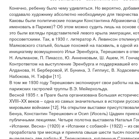
Конечно, ребенку было чему удивляться. Но вероятно, добави
создавало художнику абсолютно необходимую для творчества 
Каковы были политические позиции Константина Абрамовича (и
именовать в Париже)? Об этом можно судить лишь на основе 
это были взгляды представителей левого крыла эмиграции, к
просоветскими. Так, в 1930 г. литератор А. Левинсон откликн
Маяковского статьей, больше похожей на пасквиль, в одной из
инициативу возмущенного Ильи Эренбурга, Терешкович в ответ 
Н. Альтманом, П. Пикассо, Ю. Анненковым, Ш. Ашем, Н. Гонча
Контрответом на выступление Эренбурга и поддержавшей его
Алданова, Н. Берберовой, И. Бунина, З. Гиппиус, В. Ходасевича
Набокова, Н. Тэффи [11].
В том же 1930 году Терешкович экспонирует свои работы на в
парижских гастролей труппы В.Э. Мейерхольда.
Весной 1935 г. в Праге была организована Большая историческ
XVIII–XX веков – одна из самых значительных в истории русс
мировыми войнами [12]. На открытии выставки присутствовали
Бенуа, Константин Терешкович и Осип (Иосель) Цадкин приех
публичными лекциями. Четыре полотна выставила Наталья Гон
«Испанки. Весна» (1920) и «Испанки с собакой» (1922) – из с
проработала три месяца и приняла свыше шести тысяч посети
выделялись две работы К. Терешковича, купленные Славянски