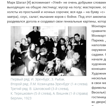
Марк Шагал [4] вспоминает «Улей» не очень добрыми словами
выходящих на общую лестницу; мусор на полу; мастерские,
холсты из простыней и ночных сорочек; вся еда – на букву «с» 
завтра), соус, салат; мычание коров с бойни. Под этот акком
раздевался догола и создавал свои гениальные картины, кото
Монпарна
сравните
Монмартр
Парижа. 
наполови
окружен
садами. 
начале д
художник
конюшен 
Художник
нескольк
Первый ряд: И. Эренбург, З. Рыбак.
в свои м
Второй ряд: Л.М. Козинцева-Эренбург (1-я слева).
фривольн
Третий ряд: В. Шкловский (3-й слева),
Веселья)
К. Терешкович (5-й слева), А. Вишняк (1-й справа)
гостиниц
Берлин, 1923
во дворе)