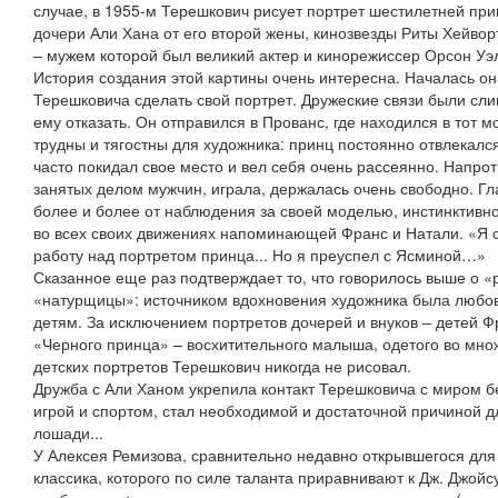
случае, в 1955-м Терешкович рисует портрет шестилетней пр
дочери Али Хана от его второй жены, кинозвезды Риты Хейво
– мужем которой был великий актер и кинорежиссер Орсон Уэл
История создания этой картины очень интересна. Началась она
Терешковича сделать свой портрет. Дружеские связи были сли
ему отказать. Он отправился в Прованс, где находился в тот 
трудны и тягостны для художника: принц постоянно отвлекалс
часто покидал свое место и вел себя очень рассеянно. Напро
занятых делом мужчин, играла, держалась очень свободно. Гл
более и более от наблюдения за своей моделью, инстинктивно
во всех своих движениях напоминающей Франс и Натали. «Я с
работу над портретом принца... Но я преуспел с Ясминой…»
Сказанное еще раз подтверждает то, что говорилось выше о «
«натурщицы»: источником вдохновения художника была любовь
детям. За исключением портретов дочерей и внуков – детей Ф
«Черного принца» – восхитительного малыша, одетого во мно
детских портретов Терешкович никогда не рисовал.
Дружба с Али Ханом укрепила контакт Терешковича с миром бег
игрой и спортом, стал необходимой и достаточной причиной д
лошади...
У Алексея Ремизова, сравнительно недавно открывшегося для 
классика, которого по силе таланта приравнивают к Дж. Джойс