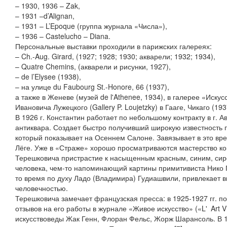
– 1930, 1936 – Zak,
– 1931 –d’Alignan,
– 1931 – L’Epoque (группа журнала «Числа»),
– 1936 – Castelucho – Diana.
Персональные выставки проходили в парижских галереях:
– Ch.-Aug. Girard, (1927; 1928; 1930; акварели; 1932; 1934),
– Quatre Chemins, (акварели и рисунки, 1927),
– de l’Elysee (1938),
– на улице du Faubourg St.-Honore, 66 (1937),
а также в Женеве (музей de l'Athenee, 1934), в галерее «Иск
Ивановича Лужецкого (Gallery P. Loujetzky) в Гааге, Чикаго (19
В 1926 г. Константин работает по небольшому контракту в г. А
антиквара. Создает быстро получивший широкую известность 
который показывает на Осеннем Салоне. Завязывает в это в
Лёге. Уже в «Страже» хорошо просматриваются мастерство ко
Терешковича пристрастие к насыщенным красным, синим, сир
человека, чем-то напоминающий картины примитивиста Нико 
то время по духу Ладо (Владимира) Гудиашвили, привлекает 
человечностью.
Терешковича замечает французская пресса: в 1925-1927 гг. п
отзывов на его работы в журнале «Живое искусство» («L' Art V
искусствоведы Жак Генн, Флоран Фельс, Жорж Шарансоль. В 