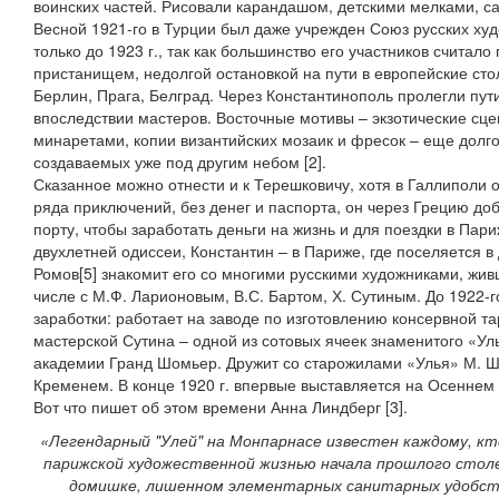
воинских частей. Рисовали карандашом, детскими мелками, 
Весной 1921-го в Турции был даже учрежден Союз русских худ
только до 1923 г., так как большинство его участников счита
пристанищем, недолгой остановкой на пути в европейские ст
Берлин, Прага, Белград. Через Константинополь пролегли пут
впоследствии мастеров. Восточные мотивы – экзотические сце
минаретами, копии византийских мозаик и фресок – еще долго
создаваемых уже под другим небом [2].
Сказанное можно отнести и к Терешковичу, хотя в Галлиполи о
ряда приключений, без денег и паспорта, он через Грецию до
порту, чтобы заработать деньги на жизнь и для поездки в Пари
двухлетней одиссеи, Константин – в Париже, где поселяется 
Ромов[5] знакомит его со многими русскими художниками, жив
числе с М.Ф. Ларионовым, В.С. Бартом, Х. Сутиным. До 1922-
заработки: работает на заводе по изготовлению консервной т
мастерской Сутина – одной из сотовых ячеек знаменитого «Ул
академии Гранд Шомьер. Дружит со старожилами «Улья» М. Ша
Кременем. В конце 1920 г. впервые выставляется на Осеннем
Вот что пишет об этом времени Анна Линдберг [3].
«Легендарный "Улей" на Монпарнасе известен каждому, кт
парижской художественной жизнью начала прошлого столе
домишке, лишенном элементарных санитарных удобств