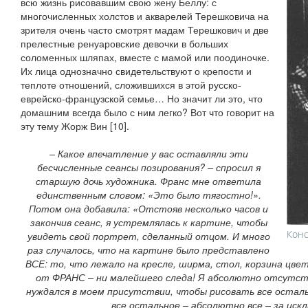
всю жизнь рисовавшим свою жену Беллу: с
многочисленных холстов и акварелей Терешковича на
зрителя очень часто смотрят мадам Терешкович и две
прелестные ренуаровские девочки в больших
соломенных шляпах, вместе с мамой или поодиночке.
Их лица однозначно свидетельствуют о крепости и
теплоте отношений, сложившихся в этой русско-
еврейско-французской семье… Но значит ли это, что
домашним всегда было с ним легко? Вот что говорит на
эту тему Жорж Вин [10].
– Какое впечатление у вас оставляли эти
бесчисленные сеансы позирования? – спросил я
старшую дочь художника. Франс мне ответила
единственным словом: «Это было тягостно!».
Потом она добавила: «Отстояв несколько часов и
закончив сеанс, я устремлялась к картине, чтобы
Конс
увидеть свой портрет, сделанный отцом. И много
раз случалось, что на картине было представлено
ВСЕ: то, что лежало на кресле, ширма, стол, корзина цве
от ФРАНС – ни малейшего следа! Я абсолютно отсутст
нуждался в моем присутствии, чтобы рисовать все осталь
все остальное – абсолютно все – за иск