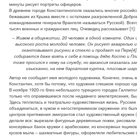
минуты рисует портреты офицеров.
В древнем городе Константинополе оказались многие российс
бежавшие из Крыма вместе с остатками разгромленной Добро
командованием генерала Врангеля называться Русской). Всег
тысяч военных и гражданских лиц. Очевидец рассказывает [1]:
– Живем в общежитии, 20 человек в одной комнате. Один из
высокого роста молодой человек. Он рисует акварелью
окантовывает рисунки в стекло и продает на Пере[4].
собирается даже взять к себе в помощь дядю Костю и Пл
тоже просился к нему на службу, но вакансия оказалась з
изысканно, на нем бархатная куртка, плисовые ш
Автор не сообщает имя молодого художника. Конечно, очень м
Константин, хотя бы потому, что художник слишком хорошо о
В ноябре 1920-го близ небольшого турецкого городка Галлипо
только что оправившемся после недавнего землетрясения, был
Здесь теплилась и театрально-художественная жизнь. Русские
объединиться, в чужом и негостеприимном окружении это был
центров притяжения эмигрантов стал художественный кружок (
делали все: вырезали фигурные деревянные ложки, рисовали 
консервных банок кружки с арабесками, из консервных ящиков
кусков мыла – шахматные фигуры, оформляли любительские с