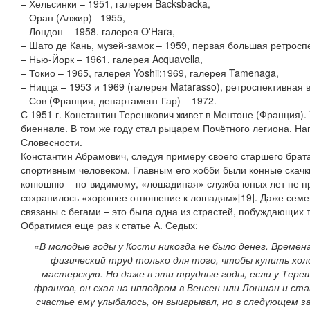
– Хельсинки – 1951, галерея Backsbacka,
– Оран (Алжир) –1955,
– Лондон – 1958. галерея O'Hara,
– Шато де Кань, музей-замок – 1959, первая большая ретросп
– Нью-Йорк – 1961, галерея Acquavella,
– Токио – 1965, галерея Yoshii;1969, галерея Tamenaga,
– Ницца – 1953 и 1969 (галерея Matarasso), ретроспективная 
– Сов (Франция, департамент Гар) – 1972.
С 1951 г. Константин Терешкович живет в Ментоне (Франция).
биеннале. В том же году стал рыцарем Почётного легиона. На
Словесности.
Константин Абрамович, следуя примеру своего старшего брата
спортивным человеком. Главным его хобби были конные скачк
конюшню – по-видимому, «лошадиная» служба юных лет не пр
сохранилось «хорошее отношение к лошадям»[19]. Даже семей
связаны с бегами – это была одна из страстей, побуждающих т
Обратимся еще раз к статье А. Седых:
«В молодые годы у Кости никогда не было денег. Времен
физический труд только для того, чтобы купить хол
мастерскую. Но даже в эти трудные годы, если у Тере
франков, он ехал на ипподром в Венсен или Лоншан и ста
счастье ему улыбалось, он выигрывал, но в следующем з