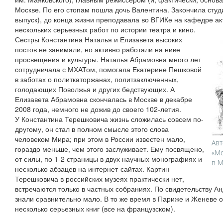
Москве. По его стопам пошла дочь Валентина. Закончила сту
выпуск), до конца жизни преподавала во ВГИКе на кафедре ак
нескольких серьезных работ по истории театра и кино.
Сестры Константина Наталья и Елизавета высоких
постов не занимали, но активно работали на ниве
просвещения и культуры. Наталья Абрамовна много лет
сотрудничала с МХАТом, помогала Екатерине Пешковой
в заботах о политкаторжанах, политзаключенных,
голодающих Поволжья и других бедствующих. А
Елизавета Абрамовна скончалась в Москве в декабре
2008 года, немного не дожив до своего 102-летия.
У Константина Терешковича жизнь сложилась совсем по-
другому, он стал в полном смысле этого слова
человеком Мира; при этом в России известен мало,
Авт
гораздо меньше, чем этого заслуживает. Ему посвящено,
«Мо
от силы, по 1-2 страницы в двух научных монографиях и
в М
несколько абзацев на интернет-сайтах. Картин
Терешковича в российских музеях практически нет,
встречаются только в частных собраниях. По свидетельству Ан
знали сравнительно мало. В то же время в Париже и Женеве 
несколько серьезных книг (все на французском).