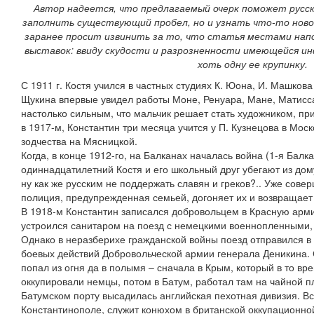
Автор надеется, что предлагаемый очерк поможет русс
заполнить существующий пробел, но и узнать что-то новое
заранее просит извинить за то, что статья местами напо
выставок: ввиду скудости и разрозненности имеющейся и
хоть одну ее крупинку.
С 1911 г. Костя учился в частных студиях К. Юона, И. Машкова
Щукина впервые увидел работы Моне, Ренуара, Мане, Матисса
настолько сильным, что мальчик решает стать художником, пр
в 1917-м, Константин три месяца учится у П. Кузнецова в Мос
зодчества на Мясницкой.
Когда, в конце 1912-го, на Балканах началась война (1-я Балка
одиннадцатилетний Костя и его школьный друг убегают из дому
ну как же русским не поддержать славян и греков?.. Уже сове
полиция, предупрежденная семьей, догоняет их и возвращает
В 1918-м Константин записался добровольцем в Красную арми
устроился санитаром на поезд с немецкими военнопленными,
Однако в неразберихе гражданской войны поезд отправился в С
боевых действий Добровольческой армии генерала Деникина. 
попал из огня да в полымя – сначала в Крым, который в то вр
оккупировали немцы, потом в Батум, работал там на чайной пл
Батумском порту высадилась английская пехотная дивизия. Вс
Константинополе, служит конюхом в британской оккупационной