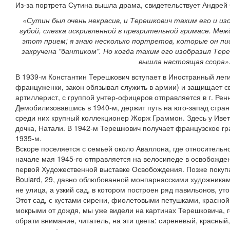
Из-за портрета Сутина вышла драма, свидетельствует Андрей
«Сутин был очень некрасив, и Терешкович таким его и из
губой, слегка искривленной в презрительной гримасе. Меж
этот прием; я знаю несколько портретов, которые он пис
закручена "бантиком". Но когда таким его изобразил Тер
вышла настоящая ссора»
В 1939-м Константин Терешкович вступает в Иностранный лег
француженки, закон обязывал служить в армии) и защищает с
артиллерист, с группой унтер-офицеров отправляется в г. Рен
Демобилизовавшись в 1940-м, держит путь на юго-запад страны
среди них крупный коллекционер Жорж Граммон. Здесь у Ивет
дочка, Натали. В 1942-м Терешкович получает французское г
1935-м.
Вскоре поселяется с семьей около Аваллона, где относительно
начале мая 1945-го отправляется на велосипеде в освобожде
первой Художественной выставке Освобождения. Позже покупа
Boulard, 29, давно облюбованной монпарнасскими художникам
не улица, а узкий сад, в котором построен ряд павильонов, ут
Этот сад, с кустами сирени, фиолетовыми петушками, красно
мокрыми от дождя, мы уже видели на картинах Терешковича, 
обрати внимание, читатель, на эти цвета: сиреневый, красны