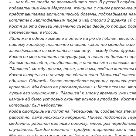
«…нам было тогда по восемнадцати лет. В русской студенч
подавальщица Анна Марковна, женщина с лицом располнев
представителям артистической богемы, подкладывала нам 
котлеты с картофельным пюре и чай стоили 2 франка 10 с
Костя за эти деньги неизменно съедал двойную порцию борщ
перенесенный в России.
Жили мы в одной комнате в отеле на рю де Гоблен, весело,
нашему коридору постоянно сновали какие-то молоденькие 
заглядывавшие из комнаты в комнату, – всюду были друзья. Д
Костя не мог платить натурщицам, и писал он больше пор
Запомнилась одна, голубоглазая, с пепельными волосами, к
"Маркиза", между прочим, тоже, как и мы, любила котлеты
Костя акварелью и почему-то сделал лицо "Маркизы" слегка
обижало. Однажды Костя потребовал картину, хранившуюся 
кроватью. Мы долго ее рассматривали, и Костя сказал, чт
лучше его уничтожить. "Маркиза" к этому времени уже исче
камине ей было устроено окончательное аутодафе. Костя 
которыми был недоволен.
Когда смотришь на полотна Терешковича, создается впечат
радостно, даже несколько небрежно. Ничего подобного! Те
медленно, работал над ними подолгу, много раз переделыва
случайного. Каждое полотно – продукт тщательного и час
Матисс когда-то ему говорил: "Нужно работать. У меня не