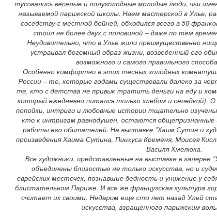
тусовались веселые и полуголодные молодые люди, чьи име
называемой парижской школы. Наем мастерской в Улье, р
соседству с местной бойней, обходился всего в 50 франко
стоил не более двух с половиной – даже по тем врем
Неудивительно, что в Улье жили преимущественно нищи
устраивал богемный образ жизни, возведенный его об
возможного и самого правильного способ
Особенно комфортно в этих тесных холодных комнатушк
России – те, которые годами существовали далеко за чер
те, кто с детства не привык тратить деньги на еду и ком
который ежедневно питался только хлебом и селедкой). О 
попойки, интриги и любовные истории тщательно изучены 
кто к интригам равнодушен, остаются общепризнанные
работы его обитателей. На выставке "Хаим Сутин и худ
произведения Хаима Сутина, Пинхуса Кременя, Моисея Кис
Василя Хмелюка.
Все художники, представленные на выставке в галерее "У
объединены близостью не только искусства, но и суде
еврейских местечек, познавшие бедность и унижение у себя
блистательном Париже. И все же французская культура го
считает их своими. Недаром еще сто лет назад Улей ст
искусства, взращенного парижским воль