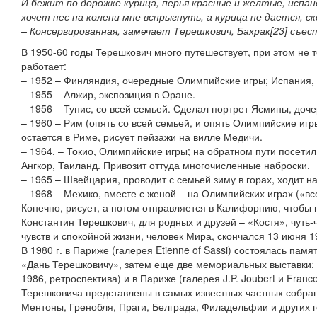
И бежит по дорожке курица, перья красные и желтые, испанск
хочет пес на колени мне вспрыгнуть, а курица не дается, 
– Консервированная, замечает Терешкович, Бахрак[23] съес
В 1950-60 годы Терешкович много путешествует, при этом не т
работает:
– 1952 – Финляндия, очередные Олимпийские игры; Испания,
– 1955 – Алжир, экспозиция в Оране.
– 1956 – Тунис, со всей семьей. Сделал портрет Ясмины, доче
– 1960 – Рим (опять со всей семьей, и опять Олимпийские игр
остается в Риме, рисует пейзажи на вилле Медичи.
– 1964. – Токио, Олимпийские игры; на обратном пути посети
Ангкор, Таиланд. Привозит оттуда многочисленные наброски.
– 1965 – Швейцария, проводит с семьей зиму в горах, ходит н
– 1968 – Мехико, вместе с женой – на Олимпийских играх («вс
Конечно, рисует, а потом отправляется в Калифорнию, чтобы 
Константин Терешкович, для родных и друзей – «Костя», чуть
чувств и спокойной жизни, человек Мира, скончался 13 июня 1
В 1980 г. в Париже (галерея Etienne of Sassi) состоялась пам
«Дань Терешковичу», затем еще две мемориальных выставки:
1986, ретроспектива) и в Париже (галерея J.P. Joubert и Franc
Терешковича представлены в самых известных частных собра
Ментоны, Гренобля, Праги, Белграда, Филадельфии и других г