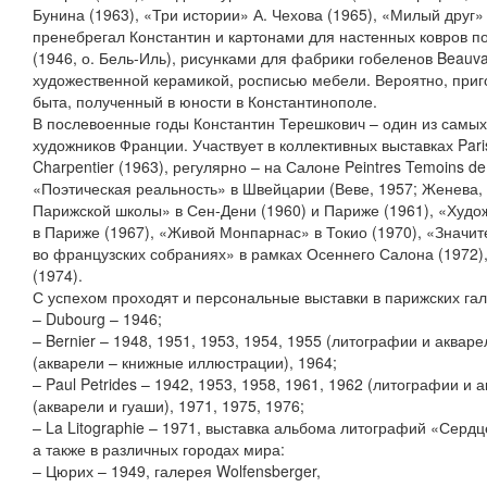
Бунина (1963), «Три истории» А. Чехова (1965), «Милый друг»
пренебрегал Константин и картонами для настенных ковров п
(1946, о. Бель-Иль), рисунками для фабрики гобеленов Beauva
художественной керамикой, росписью мебели. Вероятно, приг
быта, полученный в юности в Константинополе.
В послевоенные годы Константин Терешкович – один из самы
художников Франции. Участвует в коллективных выставках Pari
Charpentier (1963), регулярно – на Салоне Peintres Temoins de
«Поэтическая реальность» в Швейцарии (Веве, 1957; Женева, 
Парижской школы» в Сен-Дени (1960) и Париже (1961), «Худо
в Париже (1967), «Живой Монпарнас» в Токио (1970), «Значи
во французских собраниях» в рамках Осеннего Салона (1972),
(1974).
С успехом проходят и персональные выставки в парижских гал
– Dubourg – 1946;
– Bernier – 1948, 1951, 1953, 1954, 1955 (литографии и аквар
(акварели – книжные иллюстрации), 1964;
– Paul Petrides – 1942, 1953, 1958, 1961, 1962 (литографии и 
(акварели и гуаши), 1971, 1975, 1976;
– La Litographie – 1971, выставка альбома литографий «Сердц
а также в различных городах мира:
– Цюрих – 1949, галерея Wolfensberger,