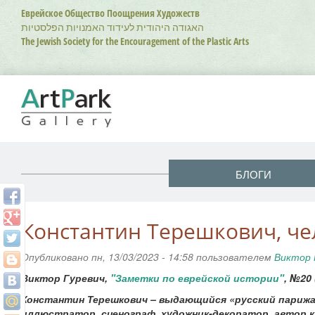
Перейти
Еврейское Общество Поощрения Художеств
к
האגודה היהודית לעידוד האמנויות הפלסטיות
основному
The Jewish Society for the Encouragement of the Plastic Arts
содержанию
БЛОГИ
Константин Терешкович, ч
Опубликовано пн, 13/03/2023 - 14:58 пользователем
Виктор 
Виктор Гуревич,
"Заметки по еврейской истории"
, №20 
Константин Терешкович – выдающийся «русский парижан
иллюстратор, сценограф, художник-декоратор, автор к