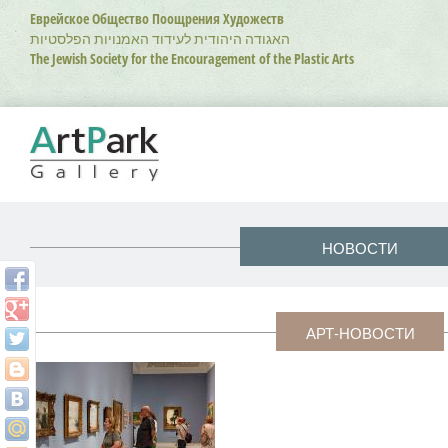
Перейти
Еврейское Общество Поощрения Художеств
к
האגודה היהודית לעידוד האמנויות הפלסטיות
основному
The Jewish Society for the Encouragement of the Plastic Arts
содержанию
НОВОСТИ
АРТ-НОВОСТИ