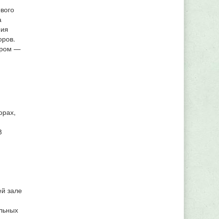
вого
а
ния
оров.
ером —
орах,
8
ей зале
ельных