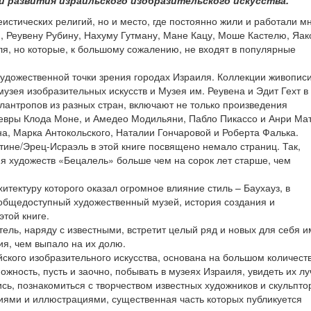
 развития израильского изобразительского искусства.
истических религий, но и место, где постоянно жили и работали м
и, Реувену Рубину, Нахуму Гутману, Мане Кацу, Моше Кастелю, Яак
я, но которые, к большому сожалению, не входят в популярные
художественной точки зрения городах Израиля. Коллекции живопис
узея изобразительных искусств и Музея им. Реувена и Эдит Гехт в
антропов из разных стран, включают не только произведения
евры Клода Моне, и Амедео Модильяни, Пабло Пикассо и Анри Мат
а, Марка Антокольского, Наталии Гончаровой и Роберта Фалька.
тине/Эрец-Исраэль в этой книге посвящено немало страниц. Так,
я художеств «Бецалель» больше чем на сорок лет старше, чем
итектуру которого оказал огромное влияние стиль – Баухауз, в
 общедоступный художественный музей, история создания и
той книге.
тель, наряду с известными, встретит целый ряд и новых для себя 
я, чем выпало на их долю.
ского изобразительного искусства, основана на большом количест
жность, пусть и заочно, побывать в музеях Израиля, увидеть их л
ись, познакомиться с творчеством известных художников и скульпто
ями и иллюстрациями, существенная часть которых публикуется