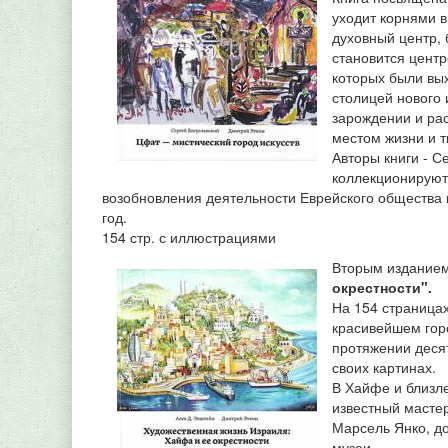
уходит корнями в
духовный центр, 
становится цент
которых были вы
столицей нового 
зарождении и рас
местом жизни и 
Авторы книги - С
коллекционируют
возобновления деятельности Еврейского общества 
год.
154 стр. с иллюстрациями
Вторым изданием
окрестности".
На 154 страницах
красивейшем гор
протяжении десят
своих картинах.
В Хайфе и близл
известный масте
Марсель Янко, д
музеи.