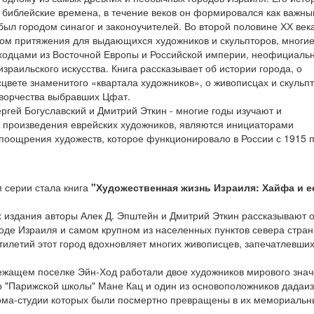
 библейские времена, в течение веков он формировался как важны
был городом синагог и законоучителей. Во второй половине ХХ век
ром притяжения для выдающихся художников и скульпторов, многие
ходцами из Восточной Европы и Российской империи, неофициаль
израильского искусства. Книга рассказывает об истории города, о
цвете знаменитого «квартала художников», о живописцах и скульпт
творчества выбравших Цфат.
ергей Богуславский и Дмитрий Эткин - многие годы изучают и
 произведения еврейских художников, являются инициаторами
поощрения художеств, которое функционировало в России с 1915 
 серии стала книга
"Художественная жизнь Израиля: Хайфа и е
 издания авторы Алек Д. Эпштейн и Дмитрий Эткин рассказывают 
оде Израиля и самом крупном из населенных пунктов севера стран
илетий этот город вдохновляет многих живописцев, запечатлевших
ежащем поселке Эйн-Ход работали двое художников мирового зна
р "Парижской школы" Мане Кац и один из основоположников дадаи
ома-студии которых были посмертно превращены в их мемориальн