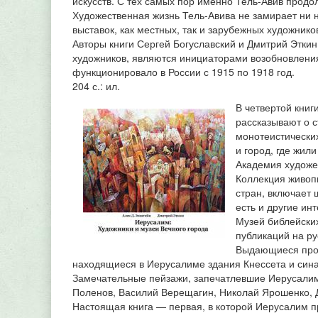
искусств. С тех самых пор именно Тель-Авив продо
Художественная жизнь Тель-Авива не замирает ни н
выставок, как местных, так и зарубежных художнико
Авторы книги Сергей Богуславский и Дмитрий Этки
художников, являются инициаторами возобновления
функционировало в России с 1915 по 1918 год.
204 с.: ил.
В четвертой книг
рассказывают о с
монотеистически
и город, где жил
Академия художе
Коллекция живоп
стран, включает
есть и другие ин
Музей библейских
публикаций на ру
Выдающиеся прои
находящиеся в Иерусалиме здания Кнессета и сина
Замечательные пейзажи, запечатлевшие Иерусалим
Поленов, Василий Верещагин, Николай Ярошенко, 
Настоящая книга — первая, в которой Иерусалим пр