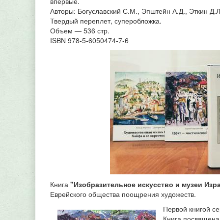
впервые.
Авторы: Богуславский С.М., Эпштейн А.Д., Эткин Д.Л
Твердый переплет, суперобложка.
Объем — 536 стр.
ISBN 978-5-6050474-7-6
Книга
"Изобразительное искусство и музеи Изр
Еврейского общества поощрения художеств.
Первой книгой се
Книга посвящена