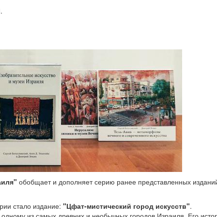
.
аиля"
обобщает и дополняет серию ранее представленных издани
рии стало издание:
"Цфат-мистический город искусств"
.
 одному из самых древних и необычных городов Израиля. Его исто