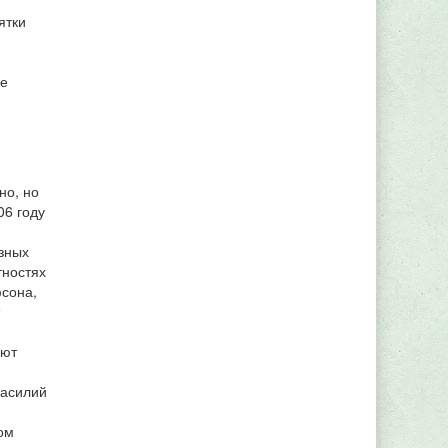
ятки
ое
но, но
06 году
зных
тностях
фсона,
ают
Василий
ом