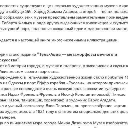
рестностях существуют еще несколько художественных музеев миро
оду в киббуце Эйн-Харод Хаимом Атаром, а второй — почти полвек
 В собраниях этих музеев представлены замечательные произведе
 Роберта Фалька и ряда других выдающихся живописцев и скульпт
ульптурный парк, полностью созданный одним-единственным маст
вождается в настоящей книге многочисленными иллюстрациями,
ерии стало издание
"Тель-Авив — метаморфозы вечного и
скусства"
.
ет об истории города, о музеях и галереях, о живописцах и скульпт
вив местом своего творчества.
зарождению в Тель-Авиве художественной жизни стало прибытие 1
да из Одессы в порт Яффо корабля «Руслан», на котором приплыли
ыгравшие впоследствии очень важную роль в развитии культуры и
жники Ицхак Френкель-Френель и Иосиф Константиновский, Пинхас
рье Навон, танцовщик, хореограф и художник Барух Агадати.
л и ученый-востоковед Яков Перемен, он привез собрание картин
их художников, а в 1921 году в снятом им специально для этих цел
 галерея.
да по инициативе мэра города Меира Дизенгофа Музея изобразит