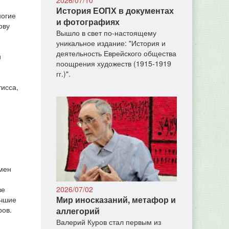
История ЕОПХ в документах
ногие
и фотографиях
ову
Вышло в свет по-настоящему
уникальное издание: "История и
деятельность Еврейского общества
и
поощрения художеств (1915-1919
гг.)".
исса,
имен
2026/07/02
ве
Мир иносказаний, метафор и
учшие
ров.
аллегорий
Валерий Куров стал первым из