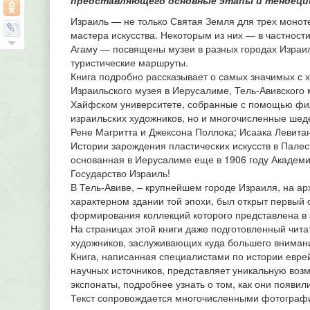
представляющего основные этапы и тендеции
Израиль — не только Святая Земля для трех моноте
мастера искусства. Некоторым из них — в частност
Агаму — посвящены музеи в разных городах Израил
туристические маршруты.
Книга подробно рассказывает о самых значимых с 
Израильского музея в Иерусалиме, Тель-Авивского м
Хайфском университете, собранные с помощью фил
израильских художников, но и многочисленные шед
Рене Магритта и Джексона Поллока; Исаака Левитан
Истории зарождения пластических искусств в Палес
основанная в Иерусалиме еще в 1906 году Академи
Государство Израиль!
В Тель-Авиве, – крупнейшем городе Израиля, на арх
характерном здании той эпохи, был открыт первый
формирования коллекций которого представлена в э
На страницах этой книги даже подготовленный чита
художников, заслуживающих куда большего внимани
Книга, написанная специалистами по истории еврей
научных источников, представляет уникальную возмо
экспонаты, подробнее узнать о том, как они появил
Текст сопровождается многочисленными фотографи