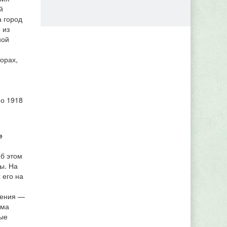
й
а город
 из
ной
орах,
по 1918
е
об этом
ы. На
 его на
чения —
зма
ые