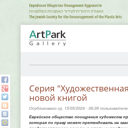
Перейти
Еврейское Общество Поощрения Художеств
к
האגודה היהודית לעידוד האמנויות הפלסטיות
основному
The Jewish Society for the Encouragement of the Plastic Arts
содержанию
Серия "Художественна
новой книгой
Опубликовано ср, 15/05/2024 - 06:26 пользовател
Еврейское общество поощрения художеств пре
которая по праву может претендовать на зва