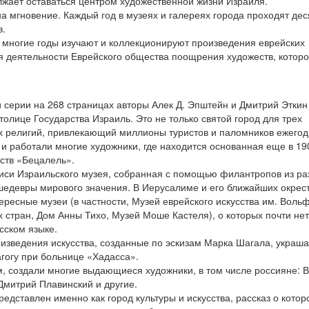
лжает оставаться центром художественной жизни Израиля.
а мгновение. Каждый год в музеях и галереях города проходят дес
в.
н многие годы изучают и коллекционируют произведения еврейских
 деятельности Еврейского общества поощрения художеств, котор
и серии на 268 страницах авторы Алек Д. Эпштейн и Дмитрий Эткин
толице Государства Израиль. Это не только святой город для трех
х религий, привлекающий миллионы туристов и паломников ежегод
и и работали многие художники, где находится основанная еще в 19
ств «Бецалель».
иси Израильского музея, собранная с помощью филантропов из ра
 шедевры мирового значения. В Иерусалиме и его ближайших окрес
тересные музеи (в частности, Музей еврейского искусства им. Воль
 стран, Дом Анны Тихо, Музей Моше Кастеля), о которых почти нет
сском языке.
зведения искусства, созданные по эскизам Марка Шагала, украш
гогу при больнице «Хадасса».
, создали многие выдающиеся художники, в том числе россияне: 
Дмитрий Плавинский и другие.
едставлен именно как город культуры и искусства, рассказ о котор