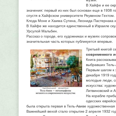
В Хайфе и ее ок
значения: первый из них был основан еще в 1938 г
спустя в Хайфском университете Реувеном Гехтом.
Клода Моне и Хаима Сутина, Леонида Пастернака и
В Хайфе же находится единственный в Израиле ск
Урсулой Мальбин.
Рассказ о городе, его художниках и музеях сопро
значительная часть которых публикуется впервые.
Третьей книгой с
современного и
Книга рассказыва
выбравших Тель-А
Первым шагом к 
декабря 1919 го
молодые люди, с
искусства: худо
Литвиновский и А
На корабле прибы
одесских еврейск
была открыта первая в Тель-Авиве художественная
Важнейшей вехой стало открытие 2 апреля 1932 го