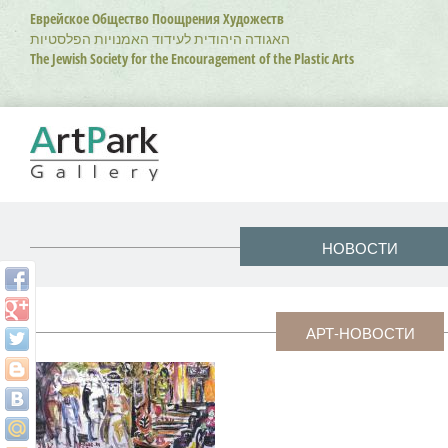
Перейти
Еврейское Общество Поощрения Художеств
к
האגודה היהודית לעידוד האמנויות הפלסטיות
основному
The Jewish Society for the Encouragement of the Plastic Arts
содержанию
НОВОСТИ
АРТ-НОВОСТИ