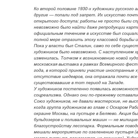
Ко второй половине 1930-х художники русского 
другие — попали под запрет. Их искусство почт
открытого доступа: работы не просто были сп
невозможно было найти даже репродукции карт
официальным течением в искусстве был социали
полной мере отразить эпоху классовой борьбы и
Пока у власти был Сталин, само по себе сущес
художников было невозможно. С наступлением 
изменилась. Толчком к возникновению новой ху
московская выставка в рамках Всемирного фест
года, в которой приняли участие иностранные 
отсутствие шедевров, она отражала почти все
существовавшие в тот период на Западе.
У художников постепенно появилась возможнос
соцреализма. Однако они по-прежнему оставалис
Союз художников, не давали мастерские, не выст
когда группа художников во главе с Оскаром Ра
окраине Москвы, на пустыре в Беляево. Акция б
бульдозеров и поливальных машин — не милицией
благоустройству лесопарка. Формальным повод
мешали мероприятию по озеленению пустыря (в
месте пустыря, разумеется, не возникло). Худ