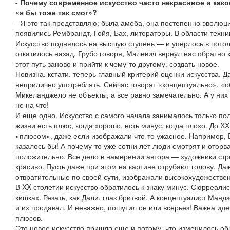
- Почему современное искусство часто некрасивое и какое
«я бы тоже так смог»?
- Я это так представляю: была амеба, она постепенно эволю
появились Рембрандт, Гойя, Бах, литераторы. В области техн
Искусство поднялось на высшую ступень — и уперлось в пото
откатилось назад. Грубо говоря, Малевич вернул нас обратно
этот путь заново и прийти к чему-то другому, создать новое.
Новизна, кстати, теперь главный критерий оценки искусства. 
неприлично употреблять. Сейчас говорят «концептуально», «
Микеланджело не объекты, а все равно замечательно. А у них
не на что!
И еще одно. Искусство с самого начала занималось только по
жизни есть плюс, когда хорошо, есть минус, когда плохо. До X
«плюсом», даже если изображали что-то ужасное. Например, Б
казалось бы! А почему-то уже сотни лет люди смотрят и оторва
положительно. Все дело в намерении автора — художники стр
красиво. Пусть даже при этом на картине отрубают голову. Д
отвратительные по своей сути, изображали высокохудожестве
В XX столетии искусство обратилось к знаку минус. Сюрреалис
кишках. Резать, как Дали, глаз бритвой. А концептуалист Манд
и их продавал. И неважно, пошутил он или всерьез! Важна иде
плюсов.
Это новое искусство пришло еще и потому, что изменилось об