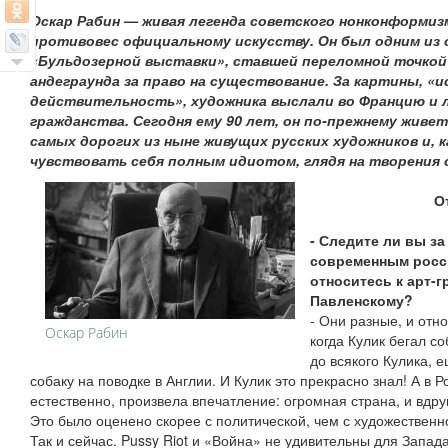
Оскар Рабин — живая легенда советского нонконформизма
противовес официальному искусству. Он был одним из 
«Бульдозерной выставки», ставшей переломной точкой
андеграунда за право на существование. За картины, 
действительность», художника выслали во Францию и 
гражданства. Сегодня ему 90 лет, он по-прежнему живет
самых дорогих из ныне живущих русских художников и, ка
чувствовать себя полным идиотом, глядя на творения 
О
- Следите ли вы за
современным росс
относитесь к арт-г
Павленскому?
- Они разные, и отн
Оскар Рабин
когда Кулик бегал с
до всякого Кулика, е
собаку на поводке в Англии. И Кулик это прекрасно знал! А в Р
естественно, произвела впечатление: огромная страна, и вдру
Это было оценено скорее с политической, чем с художественно
Так и сейчас. Pussy Riot и «Война» не удивительны для Запада