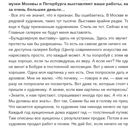
музеи Москвы и Петербурга выставляют ваши работы, ка
за очень большие деньги…
- Все это не значит, что я признан. Вы ошибаетесь. В Москве 
рядовой художник, таких тут тысячи. Выставки крайне редки. 
еще я буду признанным художником. Стиль не тот. Сейчас в м
Главные галереи не будут меня выставлять.
«Бульдозерную выставку» здесь не устроишь. Здесь это звучит 
протесты как бы разрешены. То есть на самом деле ничего не
не доступна галерея Бобур (Центр современного искусства и
нарисовать просто, это каждый может. А ты попробуй с этим кв
еще хорошо, если ты исповедуешь их веру. А если нет? Ни о
не висит в Бобуре в постоянной экспозиции. Вот у меня с ним
хорошие. Одна моя картинка у них есть. Они попросили дать 
архивом. Мне не жалко. «Но почему, — говорю я им, — вам н
разу не попросили их посмотреть. Вот даже те, которые стоят 
пришли к художнику. А зачем, если вам картины не интересны?
«Знаете, к нам пристают, спрашивают иногда про вас. А что ж
Мы должны все знать». Вот так. Самим бы им в голову не при
Что касается аукционов, то художник там никогда ничего не п
Каждый год аукционные дома издают гид — толстенный путево
Там описаны все аукционы с результатами продаж. Потом в ин
художник продал работ и почем. Не дай бог, если ничего не п