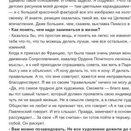
удивило такое отношение. И очень задело. Я подумал: «Что так
детских рисунков моей дочери — там цветными карандашами
— и с большой красочной фактурой все это изобразил на холс
своему. И знаете, реакция оказалась такой же, как на Целкова
впечатление. Даже большее, чем, скажем, выставка Пикассо в
- Как понять, чем надо заниматься в жизни?
- Казалось бы, это простая вещь, и понять ее легко: не изменят
тебе что-то, что ты можешь делать лучше, чем все остальное, 
изменяй.
Когда я приехал во Францию, тут была такая очень умная же
движении Сопротивления, кавалер Ордена Почетного легиона.
мысль», и к ней приходили спрашивать совета, как жить в Пари
был у нее и объяснял: «Я хочу делать то, что я хочу. И делать 
правильным. А то, что мне советуют, кажется мне неправильны
благоденствуют. Я же со своим “правильным” ничего не могу д
«Да, это самое трудное для художника. Сможете — благо вам, 
вы тот самый талант, который должен проявлять свою индивид
чуть ли не вашей жизнью. Не в смысле смерти, а в смысле суд
Общество не любит и не признает тех, кто говорит «А я так сч
Павленский говорит. И его слышат. Правда, замечают в основн
рассуждают... За свое «Я так считаю» он готов пойти в тюрьму,
собой. Он рискует.
- Вам можно позавидовать. Не все художники дожили до 