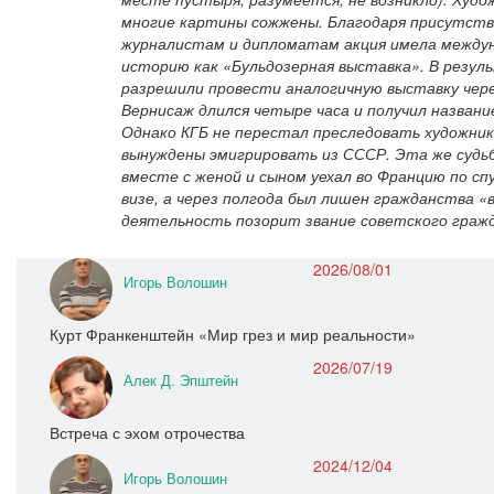
многие картины сожжены. Благодаря присутст
журналистам и дипломатам акция имела междун
историю как «Бульдозерная выставка». В резул
разрешили провести аналогичную выставку через
Вернисаж длился четыре часа и получил названи
Однако КГБ не перестал преследовать художни
вынуждены эмигрировать из СССР. Эта же судьб
вместе с женой и сыном уехал во Францию по с
визе, а через полгода был лишен гражданства «в
деятельность позорит звание советского граж
2026/08/01
Игорь Волошин
Курт Франкенштейн «Мир грез и мир реальности»
2026/07/19
Алек Д. Эпштейн
Встреча с эхом отрочества
2024/12/04
Игорь Волошин