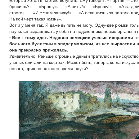
который хотел в партию вступить. Ему говорят: «Партия — это
бросишь?» — «Брошу». — «А пить?» — «Брошу!» — «А за деву
строго». — «И с этим завяжу!» — «А если жизнь за партию пр
На кой черт такая жизнь».
Вот и у меня так. Я даже выпить не могу. Одну-две рюмки тол
научился выращивать у себя на подоконнике новые органы и п
- Все к тому идет. Недавно немецкие ученые исправили ге
больного буллезным эпидермолизом, из нее вырастили н
она прекрасно прижилась.
Удивительно. Раньше огромные деньги тратились на искусство:
ученых сжигали на кострах. Может быть, теперь, когда искусст
нового, пришло наконец время науки?