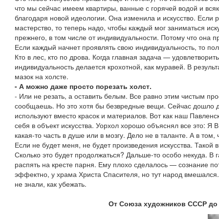
что мы сейчас имеем квартиры, ванные с горячей водой и вс
благодаря новой идеологии. Она изменила и искусство. Если
мастерство, то теперь надо, чтобы каждый мог заниматься иску
прежнего, в том числе от индивидуальности. Потому что она 
Если каждый начнет проявлять свою индивидуальность, то пол
Кто в лес, кто по дрова. Когда главная задача — удовлетворит
индивидуальность делается крохотной, как муравей. В резуль
мазок на холсте.
- А можно даже просто порезать холст.
- Или не резать, а оставить белым. Все равно этим чистым про
сообщаешь. Но это хотя бы безвредные вещи. Сейчас дошло до
используют вместо красок и материалов. Вот как наш Павлен
себя в объект искусства. Уорхол хорошо объяснял все это: Я 
какая-то часть в душе или в мозгу. Дело не в таланте. А в том,
Если не будет меня, не будет произведения искусства. Такой 
Сколько это будет продолжаться? Дальше-то особо некуда. В
распять на кресте парня. Ему плохо сделалось — сознание п
эффектно, у храма Христа Спасителя, но тут народ вмешался.
не знали, как убежать.
От Союза художников СССР до