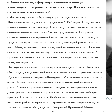
- Ваша манера, сформировавшаяся еще до
эмиграции, сохранилась до сих пор. Как вы нашли
свой язык в живописи?
- Чисто случайно. Огромную роль здесь сыграл
Фестиваль молодежи и студентов 1957 года. Подготовка
к нему велась целый год. Работы для выставки отбирала
специальная комиссия Союза художников. Вопреки
обыкновению заседания были открытыми, и я приходил
туда и смотрел, кто что приносит, что одобряют, а что
нет. Мне, конечно, хотелось, чтобы меня взяли. Но я не
состоял в союзе, поэтому шансов особенно не было. Я
принес картинки, написанные с натуры, их отвергли —
мол, не годятся.
На одном из таких просмотров я увидел Олега Целкова.
Он тогда уже успел побывать в запасниках Третьяковки и
Русского музея, видел «Квадрат» Малевича и много чего
еще. Комиссии он показывал несколько небольших
работ: очень примитивные предметы, выкрашенные в
два-три чистых цвета, прямо из тюбиков — как заборы
красят. Ничего сложного. Любой мог бы написать. Так
Оск
вот, мои работы просто отстранили, а его картины чуть
ли не полчаса обсуждали! Спорили! Кричали! Меня