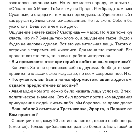
захотелось остановиться! Но тут же масса народу, не только я,
«Обнаженной Махи» Гойи из музея Прадо. Рембрандт там вис
Сусанны», и старцы из темноты подглядывали. Удивительный 
как другая публика стоит зачарованная. Не только я. Себе я бы
уже стоят! Ведь вот в чем все дело.
Ощущение знаете какое? Смотришь — мазок. Но я же тоже худо
класть, что ли? Знаешь технологию, а ощущение такое, будто к
будто не человек сделал. Вот это удивительная вещь. Такого о
встречал в современной живописи. Для меня это критерий. Есл
процент вот это есть, то, значит, работа интересная.
- Вы применяете этот критерий к собственным картинам?
- Конечно. Хотя не сравниваю себя с другими. Вообще-то мои 
нравится и классическое искусство, не всем современное. И сл
- Получается, вы были нонконформистом, авангардистом 
отдаете предпочтение классике?
- Авангардизмом это можно было назвать лишь условно. В тех
политическое значение. Это был протест против командования
принуждения людей к чему-либо. Мы боролись за право делать
- Ваш юбилей отметили Третьяковка, Эрарта, в Париже о
Вам приятно?
- С позиции того, кому 90 лет исполняется, ничего особенно р
(смеется). Только прибавляются разные болезни. Есть такой а