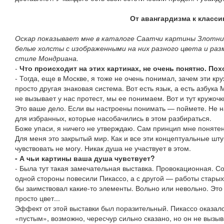
От авангардизма к класси
Оскар показывает мне в каталоге Саатчи картины Злотни
белые холсты с изображенными на них разного цвета и раз
стиле Мондриана.
-
Что происходит на этих картинах, не очень понятно. Пох
- Тогда, еще в Москве, я тоже не очень понимал, зачем эти кр
просто другая знаковая система. Вот есть язык, а есть азбука 
не вызывает у нас протест, мы ее понимаем. Вот и тут круж
Это ваше дело. Если вы настроены понимать — поймете. Не н
для избранных, которые насобачились в этом разбираться.
Боже упаси, я ничего не утверждаю. Сам принцип мне понятен,
Для меня это закрытый мир. Как и все эти концептуальные шт
чувствовать не могу. Никак душа не участвует в этом.
- А чьи картины ваша душа чувствует?
- Была тут такая замечательная выставка. Провокационная. С
одной стороны повесили Пикассо, а с другой — работы старых
бы заимствовал какие-то элементы. Вольно или невольно. Это
просто цвет...
Эффект от этой выставки был поразительный. Пикассо оказалс
«пустым», возможно, чересчур сильно сказано, но он не вызы