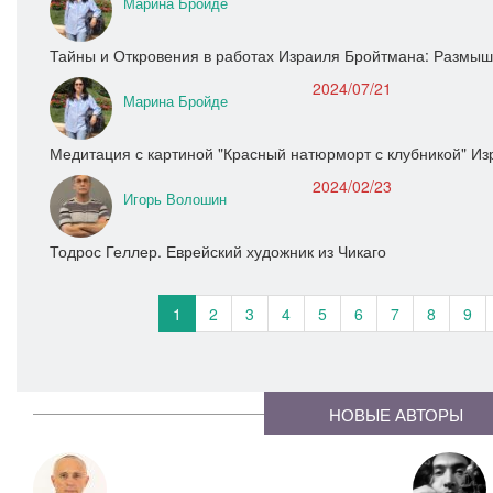
Марина Бройде
Тайны и Откровения в работах Израиля Бройтмана: Размыш
2024/07/21
Марина Бройде
Медитация с картиной "Красный натюрморт с клубникой" И
2024/02/23
Игорь Волошин
Тодрос Геллер. Еврейский художник из Чикаго
1
2
3
4
5
6
7
8
9
НОВЫЕ АВТОРЫ