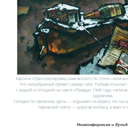
Картина «Транспортировка шампанского по Сене» написана
Это своеобразный привет самому себе. Пейзаж отсылает
с водкой и селедкой на газете «Правда» 1968 года, написа
художника.
Селедки по-прежнему здесь — отдыхают на берегу. Но на н
парижской газете — дорогая колбаса, а вмест
Нонконформизм и буль