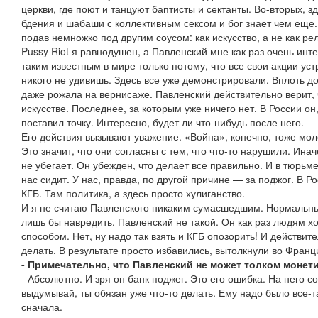
церкви, где поют и танцуют баптисты и сектанты. Во-вторых, з
бдения и шабаши с коллективным сексом и бог знает чем еще. 
подав немножко под другим соусом: как искусство, а не как р
Pussy Riot я равнодушен, а Павленский мне как раз очень инте
таким известным в мире только потому, что все свои акции ус
никого не удивишь. Здесь все уже демонстрировали. Вплоть д
даже рожала на вернисаже. Павленский действительно верит, 
искусстве. Последнее, за которым уже ничего нет. В России он
поставил точку. Интересно, будет ли что-нибудь после него.
Его действия вызывают уважение. «Война», конечно, тоже мол
Это значит, что они согласны с тем, что что-то нарушили. Ина
не убегает. Он убежден, что делает все правильно. И в тюрьме
нас сидит. У нас, правда, по другой причине — за поджог. В Р
КГБ. Там политика, а здесь просто хулиганство.
И я не считаю Павленского никаким сумасшедшим. Нормальны
лишь бы навредить. Павленский не такой. Он как раз людям хо
способом. Нет, ну надо так взять и КГБ опозорить! И действите
делать. В результате просто избавились, вытолкнули во Франц
- Примечательно, что Павленский не может толком монет
- Абсолютно. И зря он банк поджег. Это его ошибка. На него с
выдумывай, ты обязан уже что-то делать. Ему надо было все-т
сначала.