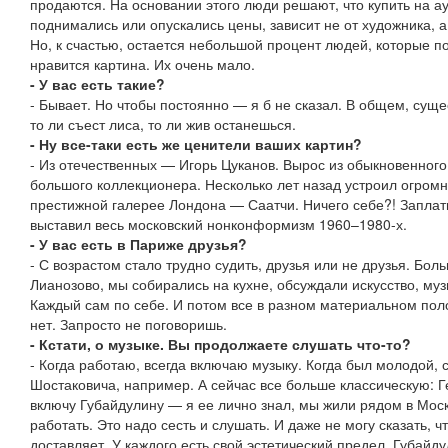
продаются. На основании этого люди решают, что купить на ау
поднимались или опускались цены, зависит не от художника, а
Но, к счастью, остается небольшой процент людей, которые п
нравится картина. Их очень мало.
- У вас есть такие?
- Бывает. Но чтобы постоянно — я б не сказал. В общем, сущес
то ли съест лиса, то ли жив останешься.
- Ну все-таки есть же ценители ваших картин?
- Из отечественных — Игорь Цуканов. Вырос из обыкновенного
большого коллекционера. Несколько лет назад устроил огром
престижной галерее Лондона — Саатчи. Ничего себе?! Заплат
выставил весь московский нонконформизм 1960–1980-х.
- У вас есть в Париже друзья?
- С возрастом стало трудно судить, друзья или не друзья. Бол
Лианозово, мы собирались на кухне, обсуждали искусство, музы
Каждый сам по себе. И потом все в разном материальном пол
нет. Запросто не поговоришь.
- Кстати, о музыке. Вы продолжаете слушать что-то?
- Когда работаю, всегда включаю музыку. Когда был молодой, 
Шостаковича, например. А сейчас все больше классическую: Г
включу Губайдулину — я ее лично знал, мы жили рядом в Москв
работать. Это надо сесть и слушать. И даже не могу сказать, ч
доставляет. У каждого есть свой эстетический предел. Губайд