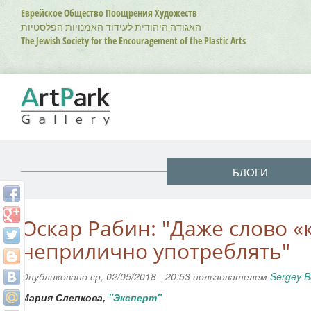
Перейти
Еврейское Общество Поощрения Художеств
к
האגודה היהודית לעידוד האמנויות הפלסטיות
основному
The Jewish Society for the Encouragement of the Plastic Arts
содержанию
БЛОГИ
Оскар Рабин: "Даже слово «
неприлично употреблять"
Опубликовано ср, 02/05/2018 - 20:53 пользователем
Sergey B
Мария Слепкова,
"Эксперт"