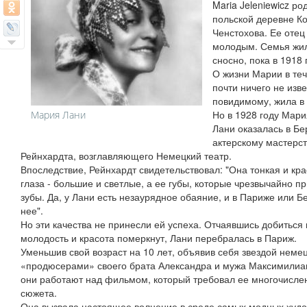
Maria Jeleniewicz ро
польской деревне Ко
Ченстохова. Ее оте
молодым. Семья жил
сносно, пока в 1918 
О жизни Марии в те
почти ничего не изве
повидимому, жила в 
Но в 1928 году Мар
Мария Лани
Лани оказалась в Бе
актерскому мастерст
Рейнхардта, возглавляющего Немецкий театр.
Впоследствие, Рейнхардт свидетельствовал: "Она тонкая и кр
глаза - большие и светлые, а ее губы, которые чрезвычайно 
зубы. Да, у Лани есть незаурядное обаяние, и в Париже или Б
нее".
Но эти качества не принесли ей успеха. Отчаявшись добиться 
молодость и красота померкнут, Лани перебралась в Париж.
Уменьшив свой возраст на 10 лет, объявив себя звездой неме
«продюсерами» своего брата Александра и мужа Максимилиан
они работают над фильмом, который требовал ее многочисле
сюжета.
Она вызвала настоящее волнение в среде самых модных худо