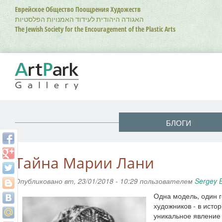
Перейти
Еврейское Общество Поощрения Художеств
к
האגודה היהודית לעידוד האמנויות הפלסטיות
основному
The Jewish Society for the Encouragement of the Plastic Arts
содержанию
БЛОГИ
Тайна Марии Лани
Опубликовано вт, 23/01/2018 - 10:29 пользователем
Sergey 
Одна модель, один 
художников - в истор
уникальное явление