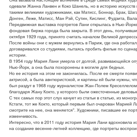
одевали Жанна Ланвен и Коко Шанель, но в историю искусств
такими великими художниками, как Матисс, Боннар, Брак, Шага
Донген, Леже, Матисс, Ман Рэй, Сутин, Кислинг, Фудзита, Вала
Передвижная выставка портретов Лани открылась в Нью-Йорке 
фондовая биржа города была закрыта. В этот день, получивши
октября 1929 года, принято считать началом Великой депрес
После войны они с мужем вернулись в Париж, где она работал
договаривался со студиями, пытаясь пробить фильм по сцен
истории.
В 1954 году Мария Лани умерла от долгой, развивающейся опу
Нью-Йорк, а она была похоронены в могиле для бедных.
Но ее история на этом не закончилась. После ее смерти появи
актрисой, а была авнтюристской, и картины ей были нужны, чт
был раздут в 1968 году журналистом Жан-Полем Креселлелом,
благодаря Жану Кокто, у которого были ожесточенные деловы
С тех самых пор этот слух качует из статьи в статью, из моно
Кстати, тот же Кокто, который первым был очарован Марией Ла
смотрите на нее, она меняется". Художники, писавшие ее пор
изменчивость.
Интересно, что в 2011 году история Мария Лани вдохновила 
на создание весенне-летней коллекцию, где портреты воспро