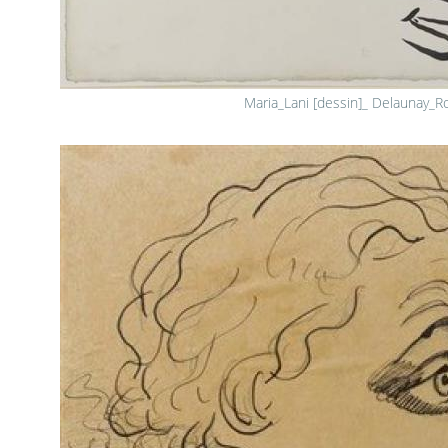
Maria_Lani [dessin]_ Delaunay_R