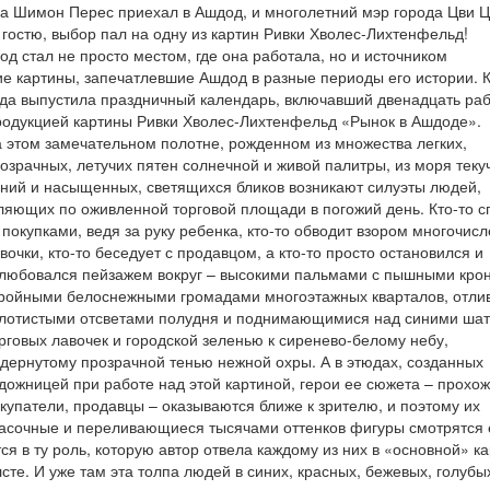
ва Шимон Перес приехал в Ашдод, и многолетний мэр города Цви 
гостю, выбор пал на одну из картин Ривки Хволес-Лихтенфельд!
од стал не просто местом, где она работала, но и источником
е картины, запечатлевшие Ашдод в разные периоды его истории. К
да выпустила праздничный календарь, включавший двенадцать ра
родукцией картины Ривки Хволес-Лихтенфельд «Рынок в Ашдоде».
 этом замечательном полотне, рожденном из множества легких,
озрачных, летучих пятен солнечной и живой палитры, из моря теку
ний и насыщенных, светящихся бликов возникают силуэты людей,
ляющих по оживленной торговой площади в погожий день. Кто-то 
 покупками, ведя за руку ребенка, кто-то обводит взором многочис
вочки, кто-то беседует с продавцом, а кто-то просто остановился и
любовался пейзажем вокруг – высокими пальмами с пышными кро
ройными белоснежными громадами многоэтажных кварталов, отл
лотистыми отсветами полудня и поднимающимися над синими ша
рговых лавочек и городской зеленью к сиренево-белому небу,
дернутому прозрачной тенью нежной охры. А в этюдах, созданных
дожницей при работе над этой картиной, герои ее сюжета – прохож
купатели, продавцы – оказываются ближе к зрителю, и поэтому их
асочные и переливающиеся тысячами оттенков фигуры смотрятся
я в ту роль, которую автор отвела каждому из них в «основной» ка
те. И уже там эта толпа людей в синих, красных, бежевых, голубы