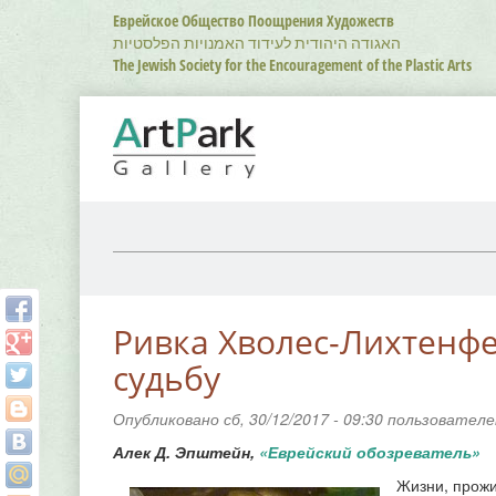
Перейти
Еврейское Общество Поощрения Художеств
к
האגודה היהודית לעידוד האמנויות הפלסטיות
основному
The Jewish Society for the Encouragement of the Plastic Arts
содержанию
Ривка Хволес-Лихтенф
судьбу
Опубликовано сб, 30/12/2017 - 09:30 пользовател
Алек Д. Эпштейн,
«Еврейский обозреватель»
Жизни, прожи