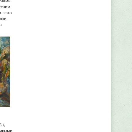
ятнами
етним
 в это
зни,
а
ба,
ливыми