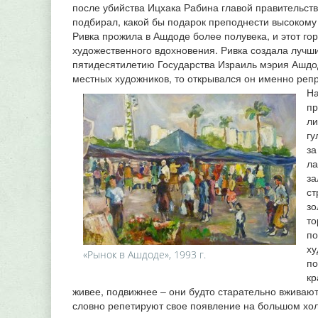
после убийства Ицхака Рабина главой правительст
подбирал, какой бы подарок преподнести высокому 
Ривка прожила в Ашдоде более полувека, и этот гор
художественного вдохновения. Ривка создала лучши
пятидесятилетию Государства Израиль мэрия Ашдо
местных художников, то открывался он именно реп
На
пр
ли
гу
за
ла
за
ст
зо
то
по
ху
«Рынок в Ашдоде», 1993 г.
по
кр
живее, подвижнее – они будто старательно вживаютс
словно репетируют свое появление на большом холс