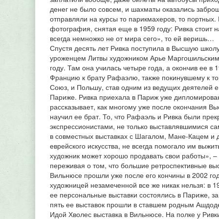
денег не было совсем, и шахматы оказались забро
отправляли на курсы то парикмахеров, то портных. 
фотография, снятая еще в 1959 году: Ривка стоит 
всегда немножко не от мира сего», то ей веришь…
Спустя десять лет Ривка поступила в Высшую школ
уроженцем Литвы художником Арье Маргошильским 
году. Там она училась четыре года, а окончив ее в 
Францию к брату Рафаэлю, также покинувшему к то
Союз, и Польшу, став одним из ведущих деятелей е
Париже. Ривка приехала в Париж уже дипломирова
рассказывает, как многому уже после окончания В
научил ее брат. То, что Рафаэль и Ривка были пре
экспрессионистами, не только выставлявшимися са
в совместных выставках с Шагалом, Мане-Кацем и 
еврейского искусства, не всегда помогало им выжит
художник может хорошо продавать свои работы», – 
переживая о том, что большие ретроспективные выс
Вильнюсе прошли уже после его кончины в 2002 год
художницей незамеченной все же никак нельзя: в 19
ее персональные выставки состоялись в Париже, за
пять ее выставок прошли в ставшем родным Ашдоде
Идой Хволес выставка в Вильнюсе. На полке у Ривки