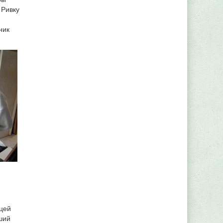
 Ривку
ник
ицей
ший