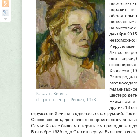
нескольких ч
пережить, не
обстоятельств
написанные е
на выставках
декабря 2015
невозможно: н
Иерусалиме, н
Литве, где ро
они – евреи, 
экспонироват
Хволесом (19
Ривка родила
этот находил
гуманитарное
Рафаэль Хволес
шестеро дете
«Портрет сестры Ривки», 1973 г.
Ривка помнит
других. 18 с
окружающей жизни в одночасье стал русский. Гроте
Союзе все есть, даже завод по производству апельс
Семье Хволес было, что терять: им принадлежал до
В октябре 1939 года Сталин вернул Вильнюс в сост