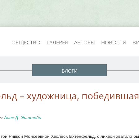
ОБЩЕСТВО
ГАЛЕРЕЯ
АВТОРЫ
НОВОСТИ
В
БЛОГИ
ельд – художница, победивша
ем
Алек Д. Эпштейн
той Ривкой Моисеевной Хволес-Лихтенфельд, с лихвой хватило бы