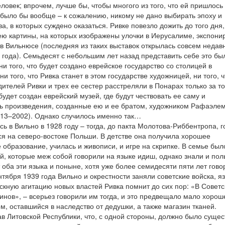
еловек; впрочем, лучше бы, чтобы многого из того, что ей пришлось
 было бы вообще – к сожалению, никому не дано выбирать эпоху и
а, в которых суждено оказаться. Ривке повезло дожить до того дня,
ю картины, на которых изображены улочки в Иерусалиме, экспони
 в Вильнюсе (последняя из таких выставок открылась совсем недавн
 года). Семьдесят с небольшим лет назад представить себе это бы
и того, что будет создано еврейское государство со столицей в
и того, что Ривка станет в этом государстве художницей, ни того, ч
дителей Ривки и трех ее сестер расстреляли в Понарах только за то
будет создан еврейский музей, где будут чествовать ее саму и
ь произведения, созданные ею и ее братом, художником Рафаэле
13–2002). Однако случилось именно так…
сь в Вильно в 1928 году – тогда, до пакта Молотова-Риббентропа, 
ся на северо-востоке Польши. В детстве она получила хорошее
 образование, училась и живописи, и игре на скрипке. В семье был
й, которые меж собой говорили на языке идиш, однако знали и пол
 оба эти языка и поныне, хотя уже более семидесяти пяти лет гово
ентября 1939 года Вильно и окрестности заняли советские войска, я
скную агитацию новых властей Ривка помнит до сих пор: «В Совет
инов», – всерьез говорили им тогда, и это предвещало мало хорош
м, оставшийся в наследство от дедушки, а также магазин тканей.
ав Литовской Республики, что, с одной стороны, должно было суще