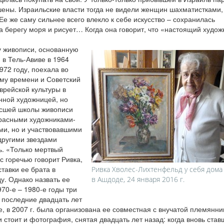
шены. Израильские власти тогда не видели женщин шахматистками,
Ее же саму сильнее всего влекло к себе искусство – сохранилась
на берегу моря и рисует… Когда она говорит, что «настоящий худож
у живописи, основанную
в Тель-Авиве в 1964
1972 году, поехала во
му времени и Советский
врейской культуры в
нной художницей, но
ысшей школы живописи
красными художниками-
ми, но и участвовавшими
другими звездами
ь. «Только мертвый
с горечью говорит Ривка,
тавки ее брата в
Ривка Хволес-Лихтенфельд у себя дома
у. Однако назвать ее
в Ашдоде, 24 января 2016 г.
70-е – 1980-е годы три
 последние двадцать лет
, в 2007 г. была организована ее совместная с внучатой племянн
 стоит и фотография, снятая двадцать лет назад: когда вновь став