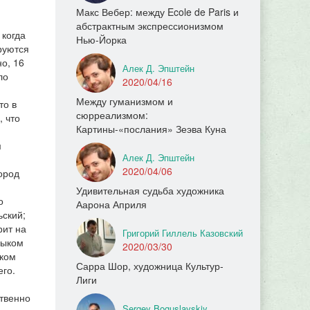
Макс Вебер: между Ecole de Paris и
абстрактным экспрессионизмом
 когда
Нью-Йорка
руются
о, 16
Алек Д. Эпштейн
ло
2020/04/16
Между гуманизмом и
то в
сюрреализмом:
, что
Картины-«послания» Зеэва Куна
м
Алек Д. Эпштейн
2020/04/06
город
Удивительная судьба художника
о
Аарона Априля
ьский;
рит на
Григорий Гиллель Казовский
зыком
2020/03/30
ском
Сарра Шор, художница Культур-
его.
Лиги
ственно
Sergey Boguslavskiy