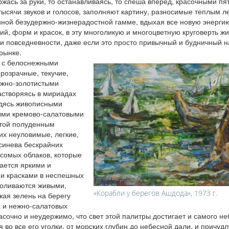
ржась за руки, то останавливаясь, то спеша вперед, красочными п
 тысячи звуков и голосов, заполняют картину, разносимые теплым л
иной безудержно-жизнерадостной гамме, вдыхая все новую энергию
й, форм и красок, в эту многоликую и многоцветную круговерть жи
и повседневности, даже если это просто привычный и будничный н
рынке.
а с белоснежными
розрачные, текучие,
ужно-золотистыми
астворяясь в мириадах
одясь живописными
ыми кремово-салатовыми
етой полуденным
их неуловимые, легкие,
синева бескрайних
есомых облаков, которые
ается яркими и
и красками в неспешных
роливаются живыми,
«Корабли у берегов Ашдода», 1973 г.
жая зелень на берегу
 и нежно-салатовых
расочно и неудержимо, что свет этой палитры достигает и самого не
 во все его уголки, от морских глубин до небесной дали, и причуд