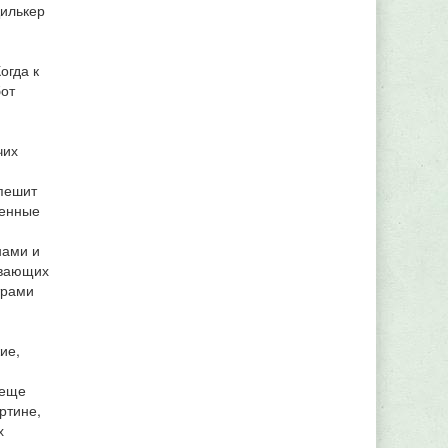
Цилькер
огда к
бот
чих
спешит
ленные
нами и
ивающих
трами
ие,
 еще
ртине,
х