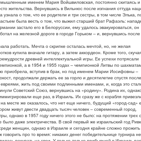
мышленным именем Мария Войшвиловская, постоянно скитаясь и
сто жительства. Вернувшись в Вильнюс после изгнания оттуда наци
а узнала о том, что ее родители и три сестры, в том числе Элька, п
астьем была весть о том, что выжил старший брат Рафаэль: напад
рмании застало его в Белоруссии, ему удалось эвакуироваться, он
ботал на железной дороге в городе Горьком – и, вернувшись после
ала работать. Мечта о скрипке осталась мечтой, но, не желая
отков купила вначале гитару, а затем аккордеон. Кроме того, скучая
ремудрости древней интеллектуальной игры. Ее успехи потрясали
чемпионкой, а в 1954 и 1955 годах – чемпионкой Литвы по шахматам
ю приобрела, вступив в брак, но под именем Марии Иосифовны –
ост, продолжали держать ее за горло и десятилетие спустя после
 евреями, жить под своими подлинными именами, и, когда это стал
инули Советский Союз, вернувшись на «родину». Родина их, однако
иммигрировали еще раз, в Израиль. Их сразу же с корабля привезли
на месте же оказалось, что нет еще ничего, будущий «город-сад»
тором живут двести двадцать тысяч человек – современный город,
ы, однако в 1957 году ничего этого не было: на протяжении трех 
е было даже электричества. В свой первый же израильский год Рив
реди женщин, однако в Израиле и сегодня крайне сложно прожить
ж говорить про то время: никаких денег победительнице турнира не
илась покупать на свои. У только-только прибывшей в Израиль па