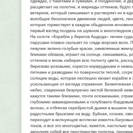
одеждах, с пакетами и сумками, и поодиночке, и де
расцветает на полотне, и мириады оттенков, будто
ветерком, который смешивает и растворяет их в ед
всеобщее бесконечное движение людей, цвета, лини
которая торжествует в каждом обыденном мгновени
первый взгляд полдень на шумном и многолюдном 
На холсте «Корабли у берегов Ашдода» легкие суд
парусами плавно скользят по глади морских волн. П
певучие зелено-голубые краски, оживляемые жемч
бликами облаков, играют на солнце, смешиваясь, р
оттенков и вновь набирая всю полноту цвета, расх
бирюзово-розовыми, охристо-изумрудными и нежн
пятнами и разводами по поверхности теплой, согр
солнцем воды, которая неспешно качает корабли и 
ускользающие от взгляда отражения. Безмятежная 
небес, озаренная безупречно чистой белизной нев
кажутся такими близкими, почти осязаемыми, отраж
глубокими аквамариновыми и голубовато-бордовым
волнах, и отблески серебристой дымки в вышине п
радостными брызгами на воду. Буйная, сочная, све
переходит в волнующие всплески изжелта-багровых
тонов, и все это многоцветье, кажется, настолько к
заполняя собой все пространство полотна, проникая