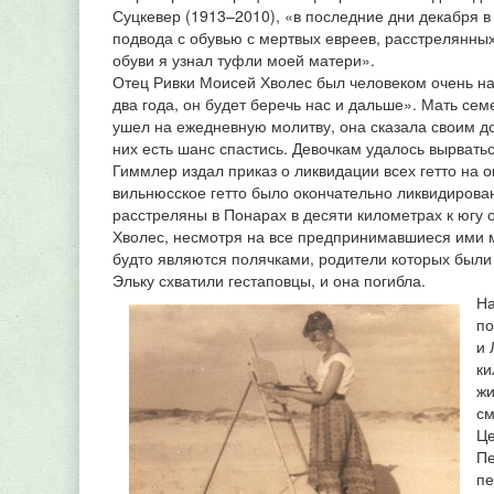
Суцкевер (1913–2010), «в последние дни декабря в 
подвода с обувью с мертвых евреев, расстрелянны
обуви я узнал туфли моей матери».
Отец Ривки Моисей Хволес был человеком очень наб
два года, он будет беречь нас и дальше». Мать сем
ушел на ежедневную молитву, она сказала своим доч
них есть шанс спастись. Девочкам удалось вырвать
Гиммлер издал приказ о ликвидации всех гетто на 
вильнюсское гетто было окончательно ликвидирован
расстреляны в Понарах в десяти километрах к югу 
Хволес, несмотря на все предпринимавшиеся ими м
будто являются полячками, родители которых были 
Эльку схватили гестаповцы, и она погибла.
На
по
и 
ки
жи
см
Це
Пе
пе