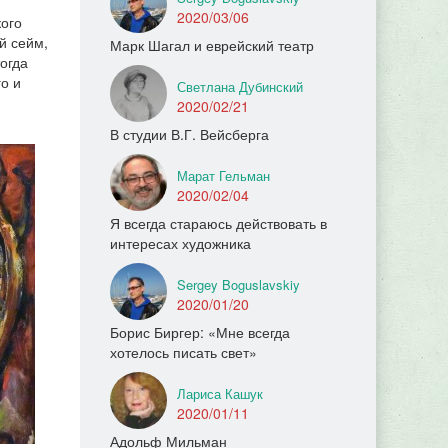
2020/03/06
кого
й сейм,
Марк Шагал и еврейский театр
огда
о и
Светлана Дубинский
2020/02/21
В студии В.Г. Вейсберга
Марат Гельман
2020/02/04
Я всегда стараюсь действовать в
интересах художника
Sergey Boguslavskiy
2020/01/20
Борис Биргер: «Мне всегда
хотелось писать свет»
Лариса Кашук
2020/01/11
Адольф Мильман