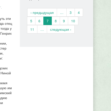
.
‹ предыдущая
…
3
4
уть эти
5
6
7
8
9
10
гда отец
тогда у
11
…
следующая ›
 Генрих
нии,
стер
и,
м:
дских
и Ниной
время
вшую им
лимский
идию
ки