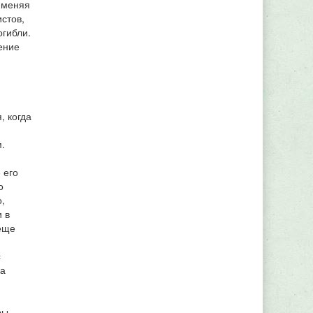
 меняя
стов,
огибли.
ение
, когда
.
 его
о
,
 в
 еще
с
ка
ры