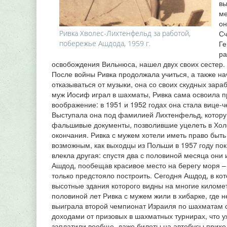
вы
ме
он
Ривка Хволес-Лихтенфельд за работой,
Сч
побережье Ашдода, 1959 г.
Ге
ра
освобождения Вильнюса, нашел двух своих сестер.
После войны Ривка продолжала учиться, а также нач
отказываться от музыки, она со своих скудных зараб
муж Иосиф играл в шахматы, Ривка сама освоила п
воображение: в 1951 и 1952 годах она стала вице-
Выступала она под фамилией Лихтенфельд, котору
фальшивые документы, позволившие уцелеть в Холок
окончания. Ривка с мужем хотели иметь право быть
возможным, как выходцы из Польши в 1957 году пок
влекла другая: спустя два с половиной месяца они 
Ашдод, пообещав красивое место на берегу моря – 
только предстояло построить. Сегодня Ашдод, в ко
высотные здания которого видны на многие километр
половиной лет Ривка с мужем жили в хибарке, где н
выиграла второй чемпионат Израиля по шахматам с
доходами от призовых в шахматных турнирах, что у
заплатили вообще, даже билеты на автобусы приход