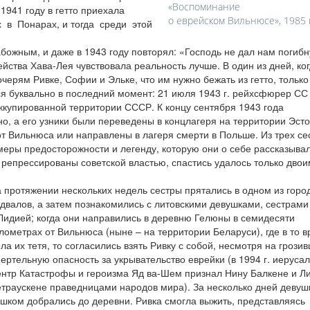
«Воспоминание
1941 году в гетто приехала
о еврейском Вильнюсе», 1985 г
х в Понарах, и тогда среди этой
ожным, и даже в 1943 году повторял: «Господь не дал нам погибн
ейства Хава-Лея чувствовала реальность лучше. В один из дней, ко
ерям Ривке, Софии и Эльке, что им нужно бежать из гетто, только 
ся буквально в последний момент: 21 июля 1943 г. рейхсфюрер СС
оккупированной территории СССР. К концу сентября 1943 года
о, а его узники были переведены в концлагеря на территории Эсто
от Вильнюса или направлены в лагеря смерти в Польше. Из трех се
еры предосторожности и легенду, которую они о себе рассказывал
репрессированы советской властью, спастись удалось только двои
 протяжении нескольких недель сестры прятались в одном из горо
двалов, а затем познакомились с литовскими девушками, сестрам
Лидией; когда они направились в деревню Гелюны в семидесяти
лометрах от Вильнюса (ныне – на территории Беларуси), где в то 
ла их тетя, то согласились взять Ривку с собой, несмотря на грози
ертельную опасность за укрывательство еврейки (в 1994 г. иеруса
нтр Катастрофы и героизма Яд ва-Шем признал Нину Балкене и Л
траускене праведницами народов мира). За несколько дней девуш
шком добрались до деревни. Ривка смогла выжить, представляясь