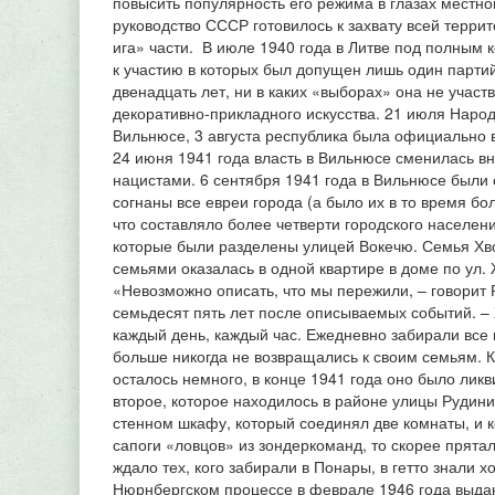
повысить популярность его режима в глазах местног
руководство СССР готовилось к захвату всей террит
ига» части. В июле 1940 года в Литве под полным
к участию в которых был допущен лишь один партий
двенадцать лет, ни в каких «выборах» она не учас
декоративно-прикладного искусства. 21 июля Наро
Вильнюсе, 3 августа республика была официально в
24 июня 1941 года власть в Вильнюсе сменилась вн
нацистами. 6 сентября 1941 года в Вильнюсе были 
согнаны все евреи города (а было их в то время бо
что составляло более четверти городского населен
которые были разделены улицей Вокечю. Семья Хв
семьями оказалась в одной квартире в доме по ул. Ж
«Невозможно описать, что мы пережили, – говорит 
семьдесят пять лет после описываемых событий. –
каждый день, каждый час. Ежедневно забирали все 
больше никогда не возвращались к своим семьям. К
осталось немного, в конце 1941 года оно было лик
второе, которое находилось в районе улицы Рудини
стенном шкафу, который соединял две комнаты, и 
сапоги «ловцов» из зондеркоманд, то скорее прятал
ждало тех, кого забирали в Понары, в гетто знали х
Нюрнбергском процессе в феврале 1946 года выд