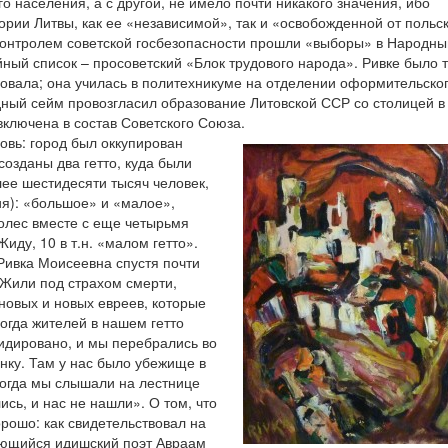
о населения, а с другой, не имело почти никакого значения, ибо
ории Литвы, как ее «независимой», так и «освобожденной от польс
 контролем советской госбезопасности прошли «выборы» в Народны
ный список – просоветский «Блок трудового народа». Ривке было т
твовала; она училась в политехникуме на отделении оформительског
дный сейм провозгласил образование Литовской ССР со столицей в
ключена в состав Советского Союза.
овь: город был оккупирован
созданы два гетто, куда были
лее шестидесяти тысяч человек,
ия): «большое» и «малое»,
олес вместе с еще четырьмя
иду, 10 в т.н. «малом гетто».
Ривка Моисеевна спустя почти
 Жили под страхом смерти,
новых и новых евреев, которые
огда жителей в нашем гетто
видировано, и мы перебрались во
нку. Там у нас было убежище в
когда мы слышали на лестнице
ись, и нас не нашли». О том, что
орошо: как свидетельствовал на
ающийся идишский поэт Авраам