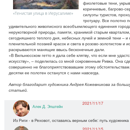
фиолетовые тени, укры
коричневые, багрово-се
«Тенистая улица в Иерусалиме»
силуэты туристов, прох
тротуару. Все полотно 
удивительного живописного всеобъемлющего единения города,
нерукотворной природы, памяти, хранимой старым кварталом
сегодняшнего теплого дня, небесных лучей и земной тени – и
пленительной поэзией красок и света в розово-золотистом и и
раскрываются манящие ввысь бесконечные дали.
«В Вильнюсском гетто я дала себе клятву, что если мне удаст
искусству», – поделилась со мной сокровенным Ривка. Она сде
совершенно не благоприятствовавшим этому обстоятельствам,
десятки ее полотен останутся с нами навсегда.
Автор благодарит художника Андрея Кожевникова за больш
статьей.
2021/11/17
Алек Д. Эпштейн
Из Риги - в Реховот, оставаясь верным себе: путь художни
2021/11/15