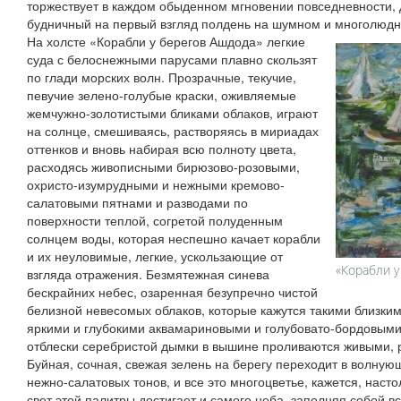
торжествует в каждом обыденном мгновении повседневности, 
будничный на первый взгляд полдень на шумном и многолюдн
На холсте «Корабли у берегов Ашдода» легкие
суда с белоснежными парусами плавно скользят
по глади морских волн. Прозрачные, текучие,
певучие зелено-голубые краски, оживляемые
жемчужно-золотистыми бликами облаков, играют
на солнце, смешиваясь, растворяясь в мириадах
оттенков и вновь набирая всю полноту цвета,
расходясь живописными бирюзово-розовыми,
охристо-изумрудными и нежными кремово-
салатовыми пятнами и разводами по
поверхности теплой, согретой полуденным
солнцем воды, которая неспешно качает корабли
и их неуловимые, легкие, ускользающие от
«Корабли у
взгляда отражения. Безмятежная синева
бескрайних небес, озаренная безупречно чистой
белизной невесомых облаков, которые кажутся такими близки
яркими и глубокими аквамариновыми и голубовато-бордовыми
отблески серебристой дымки в вышине проливаются живыми, 
Буйная, сочная, свежая зелень на берегу переходит в волную
нежно-салатовых тонов, и все это многоцветье, кажется, наст
свет этой палитры достигает и самого неба, заполняя собой в