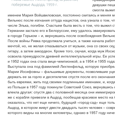
побережье Ашдода, 1959 г.
девушки пеш
смогла выжи
именем Мария Войшвиловская, постоянно скитаясь и меняя ме
Вильнюс после изгнания оттуда нацистов, она узнала о том, чт
числе Элька, погибли. Счастьем была весть о том, что выжил
Германии застало его в Белоруссии, ему удалось эвакуироват
в городе Горьком – и, вернувшись после освобождения Вильню
После войны Ривка продолжала учиться, а также начала работ
мечтой, но, не желая отказываться от музыки, она со своих ск
гитару, а затем аккордеон. Кроме того, скучая, когда муж Иос
освоила премудрости древней интеллектуальной игры. Ее усп
и 1952 годах она стала вице-чемпионкой, а в 1954 и 1955 год
Выступала она под фамилией Лихтенфельд, которую приобрела
Марии Иосифовны – фальшивые документы, позволившие уцел
держать ее за горло и десятилетие спустя после его окончани
быть евреями, жить под своими подлинными именами, и, когд
из Польши в 1957 году покинули Советский Союз, вернувшись 
влекла другая: спустя два с половиной месяца они иммигриров
же с корабля привезли в Ашдод, пообещав красивое место на 
оказалось, что нет еще ничего, будущий «город-сад» еще тол
Ашдод, в котором живут двести двадцать тысяч человек – сов
которого видны на многие километры, однако в 1957 году ниче