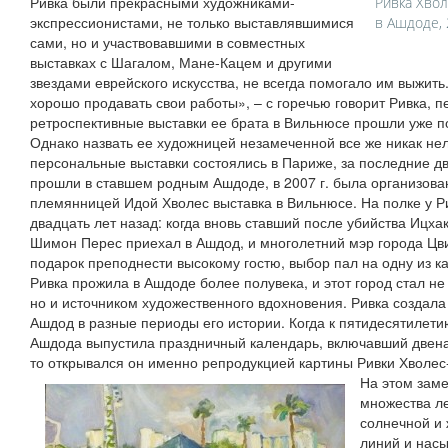
Ривка были прекрасными художниками-
Ривка Хвол
экспрессионистами, не только выставлявшимися
в Ашдоде, 
сами, но и участвовавшими в совместных
выставках с Шагалом, Мане-Кацем и другими
звездами еврейского искусства, не всегда помогало им выжит
хорошо продавать свои работы», – с горечью говорит Ривка, п
ретроспективные выставки ее брата в Вильнюсе прошли уже по
Однако назвать ее художницей незамеченной все же никак нель
персональные выставки состоялись в Париже, за последние дв
прошли в ставшем родным Ашдоде, в 2007 г. была организова
племянницей Идой Хволес выставка в Вильнюсе. На полке у Р
двадцать лет назад: когда вновь ставший после убийства Ицха
Шимон Перес приехал в Ашдод, и многолетний мэр города Цви
подарок преподнести высокому гостю, выбор пал на одну из к
Ривка прожила в Ашдоде более полувека, и этот город стал не
но и источником художественного вдохновения. Ривка создал
Ашдод в разные периоды его истории. Когда к пятидесятилет
Ашдода выпустила праздничный календарь, включавший двена
то открывался он именно репродукцией картины Ривки Хволе
На этом зам
множества ле
солнечной и 
линий и нас