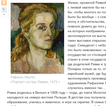
Жизни, прожитой Ривко
с лихвой хватило бы на 
бы, чтобы многого из то
было бы вообще – к сож
эпоху и обстоятельства,
повезло дожить до того 
на которых изображены 
экспонируются на выста
таких выставок открыла
года). Семьдесят с неб
это было невозможно: ни
государство со столицей
станет в этом государств
где родителей Ривки и т
Понарах только за то, ч
еврейский музей, где бу
Рафаэль Хволес
экспонировать произвед
«Портрет сестры Ривки», 1973 г.
художником Рафаэлем Х
случилось именно так…
Ривка родилась в Вильно в 1928 году – тогда, до пакта Молото
находился на северо-востоке Польши. В детстве она получил
образование, училась и живописи, и игре на скрипке. В семье