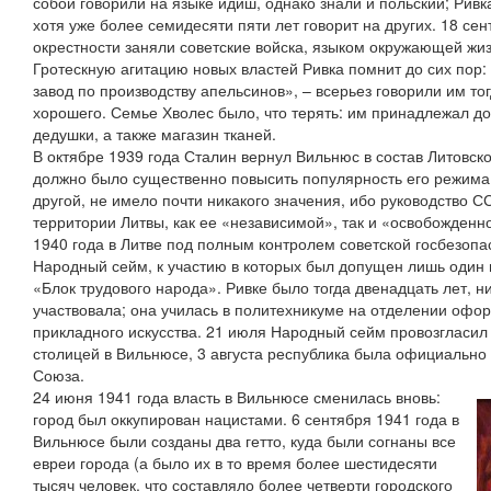
собой говорили на языке идиш, однако знали и польский; Ривк
хотя уже более семидесяти пяти лет говорит на других. 18 се
окрестности заняли советские войска, языком окружающей жиз
Гротескную агитацию новых властей Ривка помнит до сих пор:
завод по производству апельсинов», – всерьез говорили им то
хорошего. Семье Хволес было, что терять: им принадлежал до
дедушки, а также магазин тканей.
В октябре 1939 года Сталин вернул Вильнюс в состав Литовско
должно было существенно повысить популярность его режима в
другой, не имело почти никакого значения, ибо руководство СС
территории Литвы, как ее «независимой», так и «освобожденно
1940 года в Литве под полным контролем советской госбезоп
Народный сейм, к участию в которых был допущен лишь один 
«Блок трудового народа». Ривке было тогда двенадцать лет, н
участвовала; она училась в политехникуме на отделении офор
прикладного искусства. 21 июля Народный сейм провозгласил
столицей в Вильнюсе, 3 августа республика была официально 
Союза.
24 июня 1941 года власть в Вильнюсе сменилась вновь:
город был оккупирован нацистами. 6 сентября 1941 года в
Вильнюсе были созданы два гетто, куда были согнаны все
евреи города (а было их в то время более шестидесяти
тысяч человек, что составляло более четверти городского