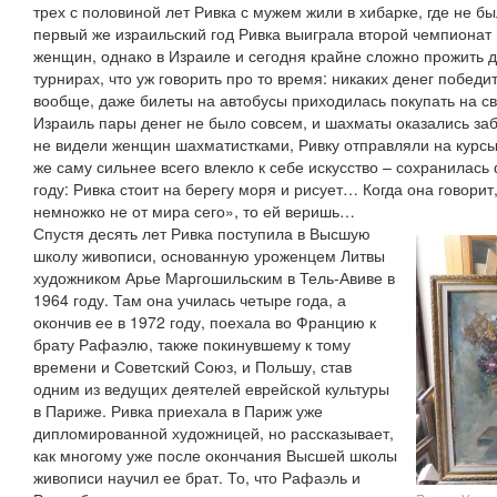
трех с половиной лет Ривка с мужем жили в хибарке, где не бы
первый же израильский год Ривка выиграла второй чемпионат
женщин, однако в Израиле и сегодня крайне сложно прожить 
турнирах, что уж говорить про то время: никаких денег побед
вообще, даже билеты на автобусы приходилась покупать на св
Израиль пары денег не было совсем, и шахматы оказались за
не видели женщин шахматистками, Ривку отправляли на курсы 
же саму сильнее всего влекло к себе искусство – сохранилась
году: Ривка стоит на берегу моря и рисует… Когда она говорит
немножко не от мира сего», то ей веришь…
Спустя десять лет Ривка поступила в Высшую
школу живописи, основанную уроженцем Литвы
художником Арье Маргошильским в Тель-Авиве в
1964 году. Там она училась четыре года, а
окончив ее в 1972 году, поехала во Францию к
брату Рафаэлю, также покинувшему к тому
времени и Советский Союз, и Польшу, став
одним из ведущих деятелей еврейской культуры
в Париже. Ривка приехала в Париж уже
дипломированной художницей, но рассказывает,
как многому уже после окончания Высшей школы
живописи научил ее брат. То, что Рафаэль и