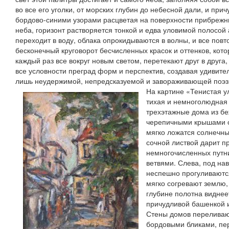
во все его уголки, от морских глубин до небесной дали, и п
бордово-синими узорами расцветая на поверхности прибрежн
неба, горизонт растворяется тонкой и едва уловимой полосой
переходит в воду, облака опрокидываются в волны, и все пов
бесконечный круговорот бесчисленных красок и оттенков, кот
каждый раз все вокруг новым светом, перетекают друг в друга
все условности преград форм и перспектив, создавая удивите
лишь неудержимой, непредсказуемой и завораживающей поэзи
На картине «Тенистая 
тихая и немноголюдная 
трехэтажные дома из бе
черепичными крышами о
мягко ложатся солнечны
сочной листвой дарит п
немногочисленных путн
ветвями. Слева, под на
неспешно прогуливаютс
мягко согревают землю,
глубине полотна виднее
причудливой башенкой 
Стены домов переливаю
бордовыми бликами, пе