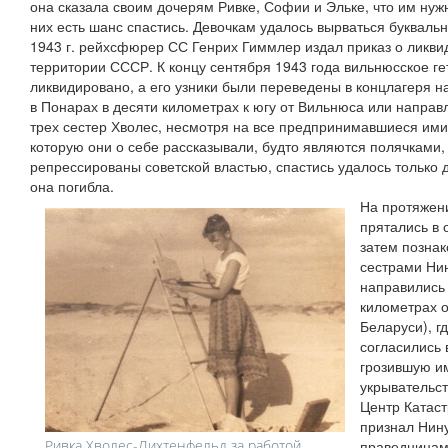
она сказала своим дочерям Ривке, Софии и Эльке, что им нужно
них есть шанс спастись. Девочкам удалось вырваться букваль
1943 г. рейхсфюрер СС Генрих Гиммлер издал приказ о ликвид
территории СССР. К концу сентября 1943 года вильнюсское ге
ликвидировано, а его узники были переведены в концлагеря н
в Понарах в десяти километрах к югу от Вильнюса или направ
трех сестер Хволес, несмотря на все предпринимавшиеся ими
которую они о себе рассказывали, будто являются полячками,
репрессированы советской властью, спастись удалось только д
она погибла.
На протяжен
прятались в 
затем познак
сестрами Нин
направились
километрах о
Беларуси), гд
согласились 
грозившую и
укрывательст
Центр Катас
признал Нин
Ривка Хволес-Лихтенфельд за работой,
праведницами