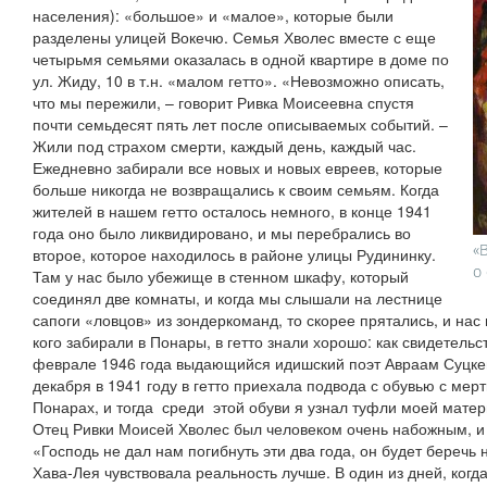
населения): «большое» и «малое», которые были
разделены улицей Вокечю. Семья Хволес вместе с еще
четырьмя семьями оказалась в одной квартире в доме по
ул. Жиду, 10 в т.н. «малом гетто». «Невозможно описать,
что мы пережили, – говорит Ривка Моисеевна спустя
почти семьдесят пять лет после описываемых событий. –
Жили под страхом смерти, каждый день, каждый час.
Ежедневно забирали все новых и новых евреев, которые
больше никогда не возвращались к своим семьям. Когда
жителей в нашем гетто осталось немного, в конце 1941
года оно было ликвидировано, и мы перебрались во
«
второе, которое находилось в районе улицы Рудининку.
о
Там у нас было убежище в стенном шкафу, который
соединял две комнаты, и когда мы слышали на лестнице
сапоги «ловцов» из зондеркоманд, то скорее прятались, и нас 
кого забирали в Понары, в гетто знали хорошо: как свидетель
феврале 1946 года выдающийся идишский поэт Авраам Суцкев
декабря в 1941 году в гетто приехала подвода с обувью с ме
Понарах, и тогда среди этой обуви я узнал туфли моей матер
Отец Ривки Моисей Хволес был человеком очень набожным, и 
«Господь не дал нам погибнуть эти два года, он будет беречь
Хава-Лея чувствовала реальность лучше. В один из дней, ког