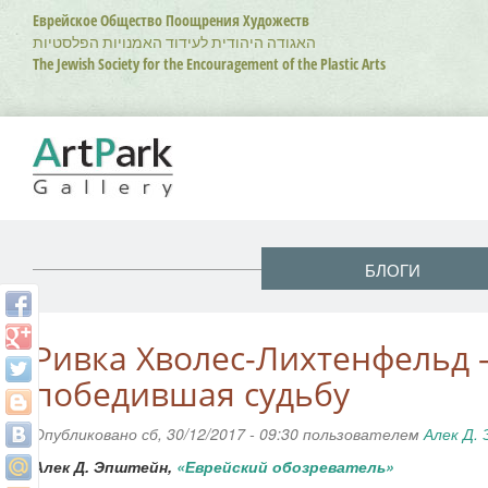
Перейти
Еврейское Общество Поощрения Художеств
к
האגודה היהודית לעידוד האמנויות הפלסטיות
основному
The Jewish Society for the Encouragement of the Plastic Arts
содержанию
БЛОГИ
Ривка Хволес-Лихтенфельд 
победившая судьбу
Опубликовано сб, 30/12/2017 - 09:30 пользователем
Алек Д.
Алек Д. Эпштейн,
«Еврейский обозреватель»