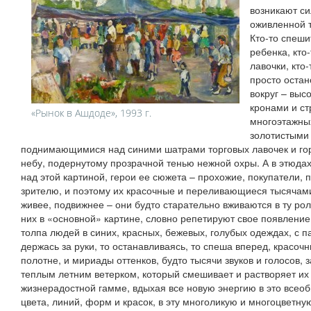
возникают с
оживленной т
Кто-то спеши
ребенка, кто
лавочки, кто-
просто оста
вокруг – вы
кронами и с
«Рынок в Ашдоде», 1993 г.
многоэтажны
золотистыми
поднимающимися над синими шатрами торговых лавочек и го
небу, подернутому прозрачной тенью нежной охры. А в этюда
над этой картиной, герои ее сюжета – прохожие, покупатели, 
зрителю, и поэтому их красочные и переливающиеся тысячам
живее, подвижнее – они будто старательно вживаются в ту рол
них в «основной» картине, словно репетируют свое появление
толпа людей в синих, красных, бежевых, голубых одеждах, с п
держась за руки, то останавливаясь, то спеша вперед, красоч
полотне, и мириады оттенков, будто тысячи звуков и голосов,
теплым летним ветерком, который смешивает и растворяет их
жизнерадостной гамме, вдыхая все новую энергию в это всео
цвета, линий, форм и красок, в эту многоликую и многоцветную