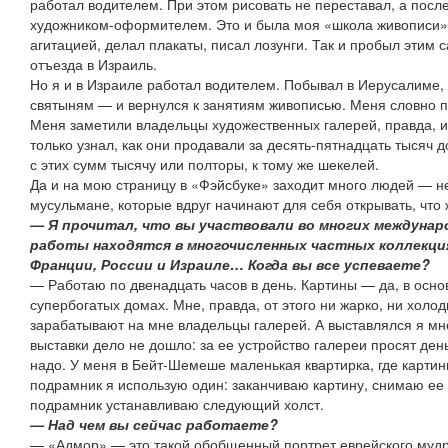
работал водителем. При этом рисовать не переставал, а посл
художником-оформителем. Это и была моя «школа живописи»
агитацией, делал плакаты, писал лозунги. Так и пробыл эти
отъезда в Израиль.
Но я и в Израиле работал водителем. Побывал в Иерусалиме, 
святыням — и вернулся к занятиям живописью. Меня словно пр
Меня заметили владельцы художественных галерей, правда, и
только узнал, как они продавали за десять-пятнадцать тысяч 
с этих сумм тысячу или полторы, к тому же шекелей.
Да и на мою страницу в «Фэйсбуке» заходит много людей — не
мусульмане, которые вдруг начинают для себя открывать, что ж
— Я прочитал, что вы участвовали во многих междунар
работы находятся в многочисленных частных коллекция
Франции, России и Израиле… Когда вы все успеваете?
— Работаю по двенадцать часов в день. Картины — да, в основ
супербогатых домах. Мне, правда, от этого ни жарко, ни холод
зарабатывают на мне владельцы галерей. А выставлялся я мно
выставки дело не дошло: за ее устройство галереи просят день
надо. У меня в Бейт-Шемеше маленькая квартирка, где карти
подрамник я использую один: заканчиваю картину, снимаю ее 
подрамник устанавливаю следующий холст.
— Над чем вы сейчас работаете?
— «Адмор» — это такой обобщенный портрет еврейского мудр