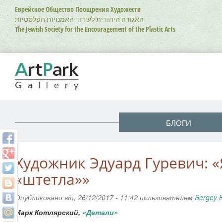
Перейти
Еврейское Общество Поощрения Художеств
к
האגודה היהודית לעידוד האמנויות הפלסטיות
основному
The Jewish Society for the Encouragement of the Plastic Arts
содержанию
БЛОГИ
Художник Эдуард Гуревич: «
«штетла»»
Опубликовано вт, 26/12/2017 - 11:42 пользователем
Sergey 
Марк Котлярский,
«Детали»