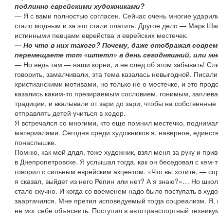
подлинно еврейскими художниками?
— Я с вами полностью согласен. Сейчас очень многие ударили
стало модным и за это стали платить. Другое дело — Марк Ша
истинными певцами еврейства и еврейских местечек.
— Но что в них такого? Почему, даже отображая соврем
перемещаете тот «штетл» в день сегодняшний, или мн
— Но ведь там — наши корни, и не след об этом забывать! Сл
говорить, замалчивали, эта тема казалась невыгодной. Писали
христианскими мотивами, но только не о местечке, и это прод
казались каким-то презираемым сословием, гонимым, заплев
традиции, и вкалывали от зари до зари, чтобы на собственные
отправлять детей учиться в хедер.
Я встречался со многими, кто еще помнил местечко, поднимал
материалами. Сегодня среди художников я, наверное, единств
понаслышке.
Помню, как мой дядя, тоже художник, взял меня за руку и при
в Днепропетровске. Я услышал тогда, как он беседовал с кем-т
говорил с сильным еврейским акцентом. «Что вы хотите, — сп
я сказал, выйдет из него Репин или нет? А я знаю?»… Но школ
стало скучно. И когда со временем надо было поступать в ху
заартачился. Мне претил исповедуемый тогда соцреализм. Я, 
не мог себе объяснить. Поступил в автотранспортный техникум