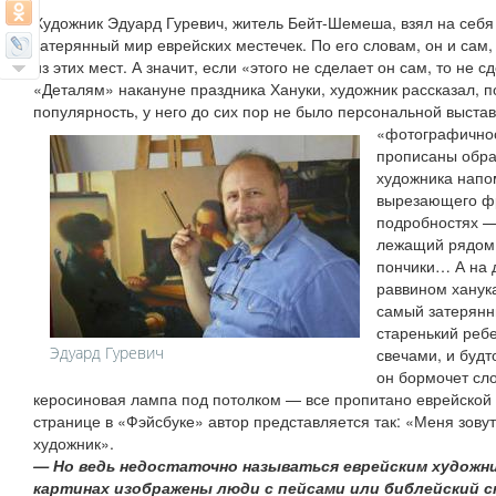
Художник Эдуард Гуревич, житель Бейт-Шемеша, взял на себя
затерянный мир еврейских местечек. По его словам, он и сам,
из этих мест. А значит, если «этого не сделает он сам, то не 
«Деталям» накануне праздника Хануки, художник рассказал, п
популярность, у него до сих пор не было персональной выста
«фотографичнос
прописаны обра
художника напом
вырезающего ф
подробностях —
лежащий рядом 
пончики… А на 
раввином ханук
самый затерянн
старенький реб
Эдуард Гуревич
свечами, и будт
он бормочет сло
керосиновая лампа под потолком — все пропитано еврейской 
странице в «Фэйсбуке» автор представляется так: «Меня зовут
художник».
— Но ведь недостаточно называться еврейским художн
картинах изображены люди с пейсами или библейский с