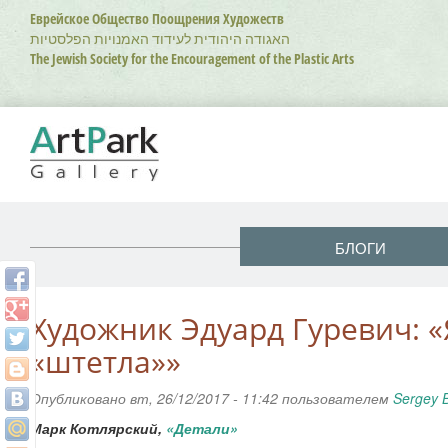
Перейти
Еврейское Общество Поощрения Художеств
к
האגודה היהודית לעידוד האמנויות הפלסטיות
основному
The Jewish Society for the Encouragement of the Plastic Arts
содержанию
БЛОГИ
Художник Эдуард Гуревич: «
«штетла»»
Опубликовано вт, 26/12/2017 - 11:42 пользователем
Sergey 
Марк Котлярский,
«Детали»