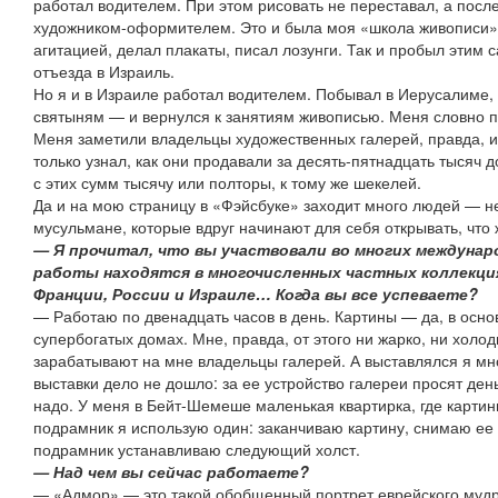
работал водителем. При этом рисовать не переставал, а посл
художником-оформителем. Это и была моя «школа живописи»
агитацией, делал плакаты, писал лозунги. Так и пробыл эти
отъезда в Израиль.
Но я и в Израиле работал водителем. Побывал в Иерусалиме, 
святыням — и вернулся к занятиям живописью. Меня словно пр
Меня заметили владельцы художественных галерей, правда, и
только узнал, как они продавали за десять-пятнадцать тысяч 
с этих сумм тысячу или полторы, к тому же шекелей.
Да и на мою страницу в «Фэйсбуке» заходит много людей — не
мусульмане, которые вдруг начинают для себя открывать, что ж
— Я прочитал, что вы участвовали во многих междунар
работы находятся в многочисленных частных коллекция
Франции, России и Израиле… Когда вы все успеваете?
— Работаю по двенадцать часов в день. Картины — да, в основ
супербогатых домах. Мне, правда, от этого ни жарко, ни холод
зарабатывают на мне владельцы галерей. А выставлялся я мно
выставки дело не дошло: за ее устройство галереи просят день
надо. У меня в Бейт-Шемеше маленькая квартирка, где карти
подрамник я использую один: заканчиваю картину, снимаю ее 
подрамник устанавливаю следующий холст.
— Над чем вы сейчас работаете?
— «Адмор» — это такой обобщенный портрет еврейского мудр