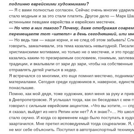
подлинно еврейскими художниками?
— Я с вами полностью согласен. Сейчас очень многие ударили
стало модным и за это стали платить. Другое дело — Марк Ша
истинными певцами еврейства и еврейских местечек.
— Но что в них такого? Почему, даже отображая соврем
перемещаете тот «штетл» в день сегодняшний, или мн
— Но ведь там — наши корни, и не след об этом забывать! Сл
говорить, замалчивали, эта тема казалась невыгодной. Писали
христианскими мотивами, но только не о местечке, и это прод
казались каким-то презираемым сословием, гонимым, заплев
традиции, и вкалывали от зари до зари, чтобы на собственные
отправлять детей учиться в хедер.
Я встречался со многими, кто еще помнил местечко, поднимал
материалами. Сегодня среди художников я, наверное, единств
понаслышке.
Помню, как мой дядя, тоже художник, взял меня за руку и при
в Днепропетровске. Я услышал тогда, как он беседовал с кем-т
говорил с сильным еврейским акцентом. «Что вы хотите, — сп
я сказал, выйдет из него Репин или нет? А я знаю?»… Но школ
стало скучно. И когда со временем надо было поступать в ху
заартачился. Мне претил исповедуемый тогда соцреализм. Я, 
не мог себе объяснить. Поступил в автотранспортный техникум