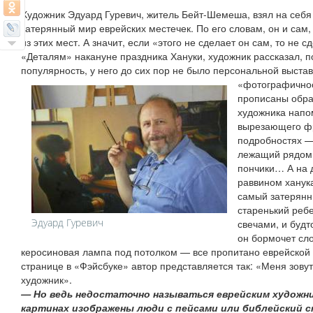
Художник Эдуард Гуревич, житель Бейт-Шемеша, взял на себя
затерянный мир еврейских местечек. По его словам, он и сам,
из этих мест. А значит, если «этого не сделает он сам, то не 
«Деталям» накануне праздника Хануки, художник рассказал, п
популярность, у него до сих пор не было персональной выста
«фотографичнос
прописаны обра
художника напом
вырезающего ф
подробностях —
лежащий рядом 
пончики… А на 
раввином ханук
самый затерянн
старенький реб
Эдуард Гуревич
свечами, и будт
он бормочет сло
керосиновая лампа под потолком — все пропитано еврейской 
странице в «Фэйсбуке» автор представляется так: «Меня зовут
художник».
— Но ведь недостаточно называться еврейским художн
картинах изображены люди с пейсами или библейский с