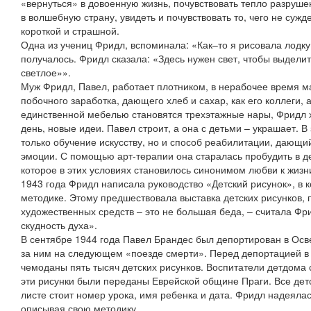
«вернуться» в довоенную жизнь, почувствовать тепло разруше
в волшебную страну, увидеть и почувствовать то, чего не сужде
короткой и страшной.
Одна из учениц Фридл, вспоминала: «Как–то я рисовала лодку 
получалось. Фридл сказала: «Здесь нужен свет, чтобы выделит
светлое»».
Муж Фридл, Павел, работает плотником, в нерабочее время ма
побочного заработка, дающего хлеб и сахар, как его коллеги, 
единственной мебелью становятся трехэтажные нары, Фридл хо
день, новые идеи. Павел строит, а она с детьми – украшает. 
только обучение искусству, но и способ реабилитации, дающи
эмоции. С помощью арт-терапии она старалась пробудить в де
которое в этих условиях становилось синонимом любви к жизн
1943 года Фридл написала руководство «Детский рисунок», в 
методике. Этому предшествовала выставка детских рисунков,
художественных средств – это не большая беда, – считала Фр
скудность духа».
В сентябре 1944 года Павел Брандес был депортирован в Ос
за ним на следующем «поезде смерти». Перед депортацией в
чемоданы пять тысяч детских рисунков. Воспитатели детдома с
эти рисунки были переданы Еврейской общине Праги. Все дет
листе стоит номер урока, имя ребенка и дата. Фридл надеяла
описывая свою методику.