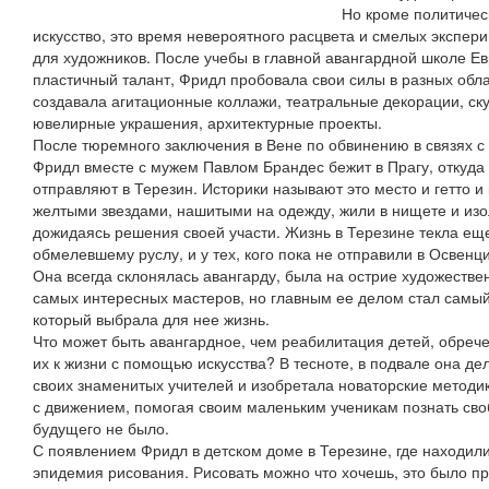
Но кроме политичес
искусство, это время невероятного расцвета и смелых экспер
для художников. После учебы в главной авангардной школе Е
пластичный талант, Фридл пробовала свои силы в разных обла
создавала агитационные коллажи, театральные декорации, ску
ювелирные украшения, архитектурные проекты.
После тюремного заключения в Вене по обвинению в связях 
Фридл вместе с мужем Павлом Брандес бежит в Прагу, откуда
отправляют в Терезин. Историки называют это место и гетто и
желтыми звездами, нашитыми на одежду, жили в нищете и изо
дожидаясь решения своей участи. Жизнь в Терезине текла ещ
обмелевшему руслу, и у тех, кого пока не отправили в Освенц
Она всегда склонялась авангарду, была на острие художествен
самых интересных мастеров, но главным ее делом стал самый
который выбрала для нее жизнь.
Что может быть авангардное, чем реабилитация детей, обреч
их к жизни с помощью искусства? В тесноте, в подвале она дел
своих знаменитых учителей и изобретала новаторские методик
с движением, помогая своим маленьким ученикам познать своб
будущего не было.
С появлением Фридл в детском доме в Терезине, где находили
эпидемия рисования. Рисовать можно что хочешь, это было п