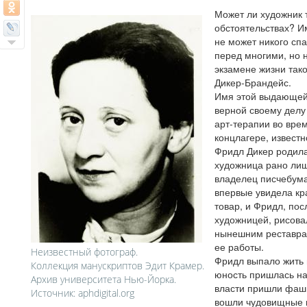
Может ли художник 
обстоятельствах? И
не может никого спа
перед многими, но 
экзамене жизни так
Дикер-Брандейс.
Имя этой выдающей
верной своему делу
арт-терапии во вре
концлагере, извест
Фридл Дикер родила
художница рано лиш
владелец писчебума
впервые увидела кра
товар, и Фридл, пос
художницей, рисова
нынешним реставрат
ее работы.
Неизвестный фотограф.
Фридл выпало жить 
Коллекция манускриптов Эдит Крамер.
юность пришлась на
Архив университета Нью-Йорка.
власти пришли фаши
Источник: aphdigital.org
вошли чудовищные 