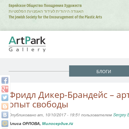
Перейти
Еврейское Общество Поощрения Художеств
к
האגודה היהודית לעידוד האמנויות הפלסטיות
основному
The Jewish Society for the Encouragement of the Plastic Arts
содержанию
БЛОГИ
Фридл Дикер-Брандейс – ар
опыт свободы
Опубликовано вт, 10/10/2017 - 19:51 пользователем
Sergey 
Алиса ОРЛОВА,
Милосердие.ru