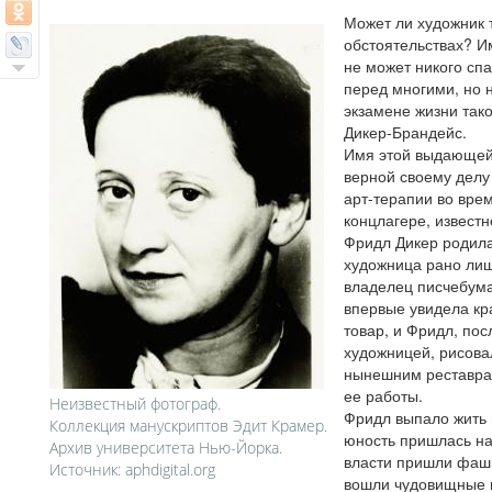
Может ли художник 
обстоятельствах? И
не может никого спа
перед многими, но 
экзамене жизни так
Дикер-Брандейс.
Имя этой выдающей
верной своему делу
арт-терапии во вре
концлагере, извест
Фридл Дикер родила
художница рано лиш
владелец писчебума
впервые увидела кра
товар, и Фридл, пос
художницей, рисова
нынешним реставрат
ее работы.
Неизвестный фотограф.
Фридл выпало жить 
Коллекция манускриптов Эдит Крамер.
юность пришлась на
Архив университета Нью-Йорка.
власти пришли фаши
Источник: aphdigital.org
вошли чудовищные 