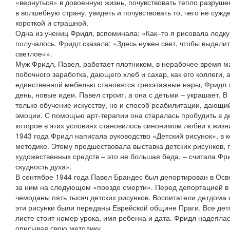
«вернуться» в довоенную жизнь, почувствовать тепло разруше
в волшебную страну, увидеть и почувствовать то, чего не сужде
короткой и страшной.
Одна из учениц Фридл, вспоминала: «Как–то я рисовала лодку 
получалось. Фридл сказала: «Здесь нужен свет, чтобы выделит
светлое»».
Муж Фридл, Павел, работает плотником, в нерабочее время ма
побочного заработка, дающего хлеб и сахар, как его коллеги, 
единственной мебелью становятся трехэтажные нары, Фридл хо
день, новые идеи. Павел строит, а она с детьми – украшает. 
только обучение искусству, но и способ реабилитации, дающи
эмоции. С помощью арт-терапии она старалась пробудить в де
которое в этих условиях становилось синонимом любви к жизн
1943 года Фридл написала руководство «Детский рисунок», в 
методике. Этому предшествовала выставка детских рисунков,
художественных средств – это не большая беда, – считала Фр
скудность духа».
В сентябре 1944 года Павел Брандес был депортирован в Ос
за ним на следующем «поезде смерти». Перед депортацией в
чемоданы пять тысяч детских рисунков. Воспитатели детдома с
эти рисунки были переданы Еврейской общине Праги. Все дет
листе стоит номер урока, имя ребенка и дата. Фридл надеяла
описывая свою методику.