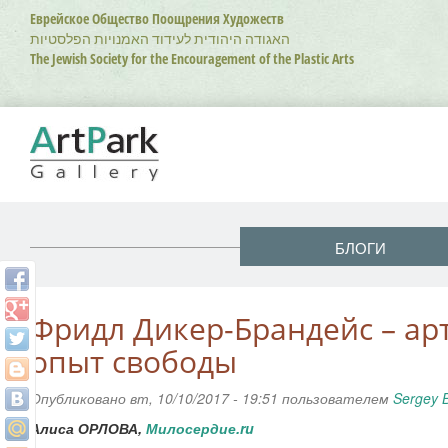
Перейти
Еврейское Общество Поощрения Художеств
к
האגודה היהודית לעידוד האמנויות הפלסטיות
основному
The Jewish Society for the Encouragement of the Plastic Arts
содержанию
БЛОГИ
Фридл Дикер-Брандейс – ар
опыт свободы
Опубликовано вт, 10/10/2017 - 19:51 пользователем
Sergey 
Алиса ОРЛОВА,
Милосердие.ru