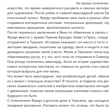
Но кроме политичес
искусство, это время невероятного расцвета и смелых экспер
для художников. После учебы в главной авангардной школе Е
пластичный талант, Фридл пробовала свои силы в разных обла
создавала агитационные коллажи, театральные декорации, ску
ювелирные украшения, архитектурные проекты.
После тюремного заключения в Вене по обвинению в связях 
Фридл вместе с мужем Павлом Брандес бежит в Прагу, откуда
отправляют в Терезин. Историки называют это место и гетто и
желтыми звездами, нашитыми на одежду, жили в нищете и изо
дожидаясь решения своей участи. Жизнь в Терезине текла ещ
обмелевшему руслу, и у тех, кого пока не отправили в Освенц
Она всегда склонялась авангарду, была на острие художествен
самых интересных мастеров, но главным ее делом стал самый
который выбрала для нее жизнь.
Что может быть авангардное, чем реабилитация детей, обреч
их к жизни с помощью искусства? В тесноте, в подвале она дел
своих знаменитых учителей и изобретала новаторские методик
с движением, помогая своим маленьким ученикам познать своб
будущего не было.
С появлением Фридл в детском доме в Терезине, где находили
эпидемия рисования. Рисовать можно что хочешь, это было п