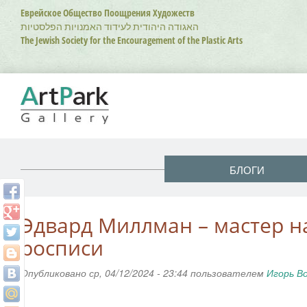
Перейти
Еврейское Общество Поощрения Художеств
к
האגודה היהודית לעידוד האמנויות הפלסטיות
основному
The Jewish Society for the Encouragement of the Plastic Arts
содержанию
БЛОГИ
Эдвард Миллман – мастер н
росписи
Опубликовано ср, 04/12/2024 - 23:44 пользователем
Игорь В