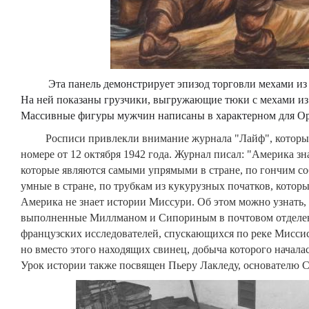
Эта панель демонстрирует эпизод торговли мехами из р
На ней показаны грузчики, выгружающие тюки с мехами из
Массивные фигуры мужчин написаны в характерном для Ор
Росписи привлекли внимание журнала "Лайф", который
номере от 12 октября 1942 года.
Журнал писал: "Америка зн
которые являются самыми упрямыми в стране, по гончим со
умные в стране, по трубкам из кукурузных початков, которы
Америка не знает истории Миссури. Об этом можно узнать, 
выполненные Миллманом и Сипориным в почтовом отделе
французских исследователей, спускающихся по реке Миссиси
но вместо этого находящих свинец, добыча которого началас
Урок истории также посвящен Пьеру Лакледу, основателю С