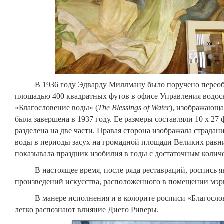
В 1936 году Эдварду Миллману было поручено переобо
площадью 400 квадратных футов в офисе Управления водос
«Благословение воды» (
The Blessings of Water
), изображающа
была завершена в 1937 году. Ее размеры составляли 10 х 27 ф
разделена на две части. Правая сторона изображала страдан
воды в периоды засух на громадной площади Великих рав
показывала праздник изобилия в годы с достаточным колич
В настоящее время, после ряда реставраций, роспись яв
произведений искусства, расположенного в помещении мэр
В манере исполнения и в колорите росписи «Благослов
легко распознают влияние Диего Риверы.