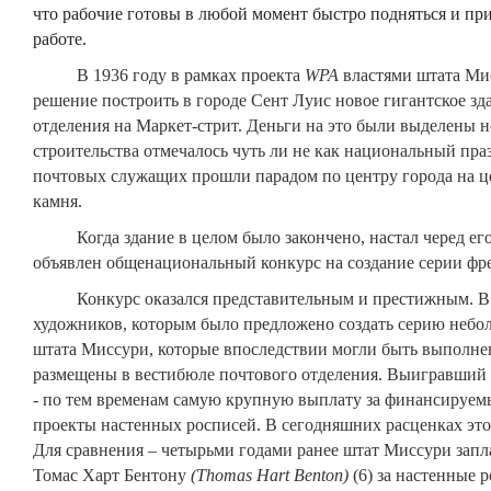
что рабочие готовы в любой момент быстро подняться и п
работе.
В 1936 году в рамках проекта
WPA
властями штата Ми
решение построить в городе Сент Луис новое гигантское зд
отделения на Маркет-стрит. Деньги на это были выделены н
строительства отмечалось чуть ли не как национальный праз
почтовых служащих прошли парадом по центру города на ц
камня.
Когда здание в целом было закончено, настал черед его
объявлен общенациональный конкурс на создание серии фре
Конкурс оказался представительным и престижным. В н
художников, которым было предложено создать серию небо
штата Миссури, которые впоследствии могли быть выполне
размещены в вестибюле почтового отделения. Выигравший 
- по тем временам самую крупную выплату за финансируем
проекты настенных росписей. В сегодняшних расценках это
Для сравнения – четырьми годами ранее штат Миссури зап
Томас Харт Бентону
(
Thomas
Hart
Benton
)
(6) за настенные 