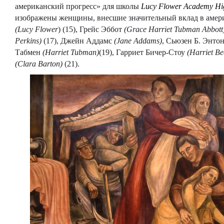
американский прогресс» для школы
Lucy
Flower
Academy
Hi
изображены женщины, внесшие значительный вклад в амер
(Lucy Flower
) (15), Грейс Эббот
(Grace Harriet Tubman Abbott
Perkins)
(17), Джейн Аддамс
(Jane Addams)
, Сьюзен Б. Энто
Табмен
(Harriet Tubman)
(19), Гарриет Бичер-Стоу
(Harriet B
(Clara Barton)
(21).