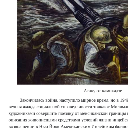
Атакуют камикадзе
Закончилась война, наступило мирное время, но в 1949
вечная жажда социальной справедливости толкают Миллман
художниками совершить поездку от мексиканской границы к
описания живописными средствами условий жизни индейск
возвращении в Нью Йорк Американским Индейским фонд