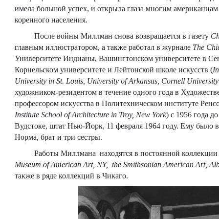
имела большой успех, и открыла глаза многим американцам
коренного населения.
После войны Миллман снова возвращается в газету
Ch
главным иллюстратором, а также работал в журнале
The Chi
Университете Индианы, Вашингтонском университете в Сен
Корнельском университете и Лейтонской школе искусств (
I
University in St. Louis, University of Arkansas, Cornell Universit
художником-резидентом в течение одного года в Художеств
профессором искусства в Политехническом институте Ренсс
Institute School of Architecture in Troy, New York
) с 1956 года д
Вудстоке, штат Нью-Йорк, 11 февраля 1964 году. Ему было вс
Норма, брат и три сестры.
Работы
Миллмана
находятся
в
постоянной
коллекции
Museum of American Art, NY, the Smithsonian American Art, Alba
также
в
ряде
коллекций
в
Чикаго
.