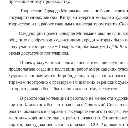
промышленному производству.
Творчество Эдварда Миллмана вовсе не было сосредото
государственных заказах. Кипучей энергии молодого художн
творчество и на работу главным иллюстратором газеты
Chic
Следующий проект Эдварда Миллмана был не слишком дл
общению с собратьями-художниками, среди которых было не
году участие в проекте «Подарок Биробиджану»(
Gift
to
Biro
время достаточно популярном.
Проект, задуманный годом раньше, имел двоякую цель. 
предполагала создание коллекции работ американских худо
художественному музею Биробиджана, вторая часть проект
тиражем портфолио с гравюрами чикагских еврейских худо
которого должна была быть направлена тому же музею.
В работе над коллекцией работало не менее ста художни
картин. Коллекция была отправлена в Советский Союз, одн
работы оказались в собрании Государственного этнографиче
местонахождение остальных работ неизвестно. Стоит также 
картин, ряд художников, узнав о начале в С
CC
Р кровавого т