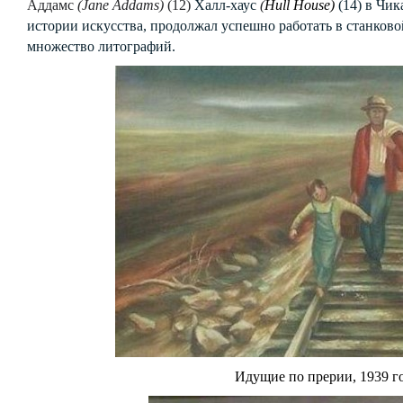
Аддамс
(Jane Addams)
(12)
Халл-хаус
(
Hull
House
)
(14) в Чи
истории искусства, продолжал успешно работать в станков
множество литографий.
Идущие по прерии, 1939 г