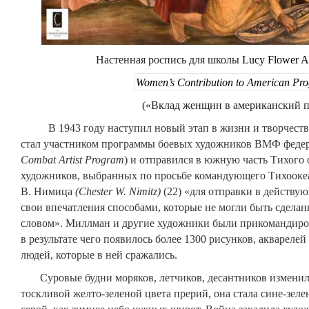
Настенная роспись
для
школы
Lucy Flower A
Women’s Contribution to American Pro
(«Вклад женщин в американский п
В 1943 году наступил новый этап в жизни и творчеств
стал участником программы боевых художников ВМФ федера
Combat Artist Program
) и отправился в южную часть Тихого 
художников, выбранных по просьбе командующего Тихооке
В. Нимица
(
Chester
W
.
Nimitz
)
(22) «для отправки в действую
свои впечатления способами, которые не могли быть сдела
словом». Миллман и другие художники были прикомандиро
в результате чего появилось более 1300 рисунков, аквареле
людей, которые в ней сражались.
Суровые будни моряков, летчиков, десантников изменил
тоскливой желто-зеленой цвета прерий, она стала сине-зеле