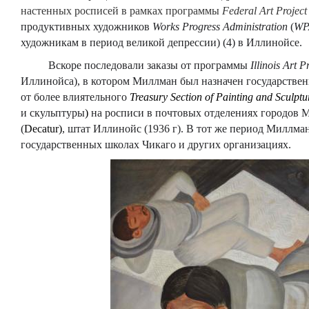
настенных росписей в рамках программы
Federal
Art
Project
продуктивных художников
Works Progress Administration
(
WP
художникам в период великой депрессии) (4) в Иллинойсе.
Вскоре последовали заказы от программы
Illinois Art P
Иллинойса), в котором Миллман был назначен государствен
от более влиятельного
Treasury
Section
of
Painting
and
Sculptu
и скульптуры
)
на росписи в почтовых отделениях городов 
(
Decatur
)
, штат Иллинойс (1936 г). В тот же период Миллма
государственных школах Чикаго и других организациях.