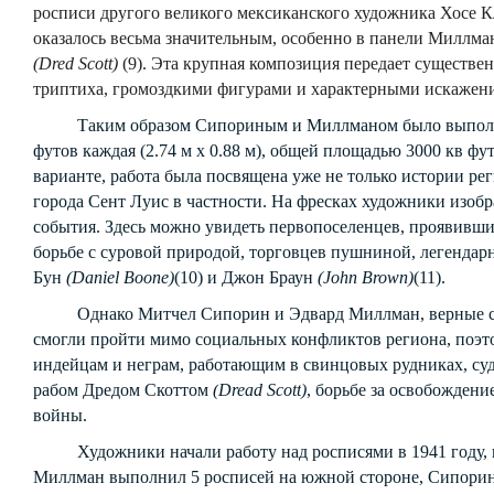
росписи другого великого мексиканского художника Хосе Кл
оказалось весьма значительным, особенно в панели Миллман
(
Dred
Scott
)
(9). Эта крупная композиция передает существе
триптиха, громоздкими фигурами и характерными искажен
Таким образом Сипориным и Миллманом было выполнен
футов каждая (2.74 м х 0.88 м), общей площадью 3000 кв фут
варианте, работа была посвящена уже не только истории рег
города Сент Луис в частности. На фресках художники изобр
события. Здесь можно увидеть первопоселенцев, проявивши
борьбе с суровой природой, торговцев пушниной, легендар
Бун
(Daniel Boone)
(10) и Джон Браун
(John Brown)
(11).
Однако Митчел Сипорин и Эдвард Миллман, верные сво
смогли пройти мимо социальных конфликтов региона, поэт
индейцам и неграм, работающим в свинцовых рудниках, су
рабом Дредом Скоттом
(
Dread
Scott
)
, борьбе за освобождени
войны.
Художники начали работу над росписями в 1941 году, и
Миллман выполнил 5 росписей на южной стороне, Сипорин -