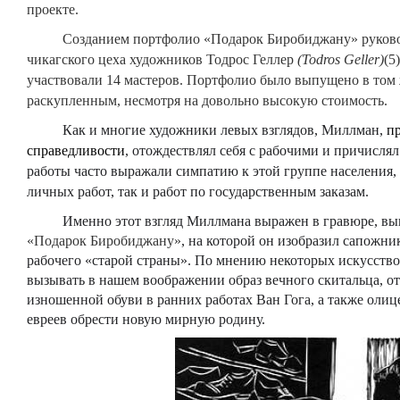
проекте.
Созданием портфолио «Подарок Биробиджану» руковод
чикагского цеха художников Тодрос Геллер
(
Todros
Geller
)
(5
участвовали 14 мастеров. Портфолио было выпущено в том 
раскупленным, несмотря на довольно высокую стоимость.
Как и многие художники левых взглядов, Миллман,
п
справедливости
, отождествлял себя с рабочими и причислял
работы часто выражали симпатию к этой группе населения, 
личных работ, так и работ по государственным заказам.
Именно этот взгляд Миллмана выражен в гравюре, вып
«Подарок Биробиджану»
, на которой он изобразил сапожн
рабочего «старой страны». По мнению некоторых искусство
вызывать в нашем воображении образ вечного скитальца, о
изношенной обуви в ранних работах Ван Гога, а также олиц
евреев обрести новую мирную родину.