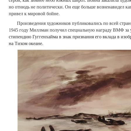
серой, как зимнее небо южных широт.
Война закалила худож
но отнюдь не политически. Он еще больше возненавидел ка
привел к мировой бойне.
Произведения художников публиковались по всей стране в
1945 году Миллман получил специальную награду ВМФ за у
стипендию Гуггенхайма в знак признания его вклада в изо
на Тихом океане.