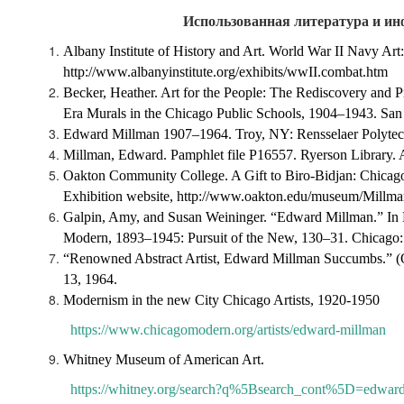
Использованная литература и и
Albany Institute of History and Art. World War II Navy Art:
http://www.albanyinstitute.org/exhibits/wwII.combat.htm
Becker, Heather. Art for the People: The Rediscovery and 
Era Murals in the Chicago Public Schools, 1904–1943. San
Edward Millman 1907–1964. Troy, NY: Rensselaer Polytechn
Millman, Edward. Pamphlet file P16557. Ryerson Library. Ar
Oakton Community College. A Gift to Biro-Bidjan: Chicag
Exhibition website,
http://www.oakton.edu/museum/Millma
Galpin, Amy, and Susan Weininger. “Edward Millman.” In 
Modern, 1893–1945: Pursuit of the New, 130–31. Chicago: T
“Renowned Abstract Artist, Edward Millman Succumbs.” (
13, 1964.
Modernism in the new City Chicago Artists, 1920-1950
https://www.chicagomodern.org/artists/edward-millman
Whitney Museum of American Art
.
https://whitney.org/search?q%5Bsearch_cont%5D=edwar