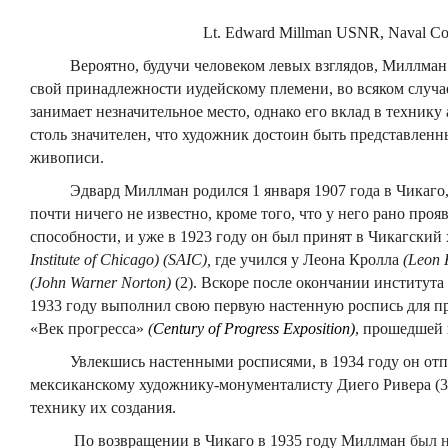
Lt. Edward Millman USNR, Naval Com
Вероятно, будучи человеком левых взглядов, Миллман н
свой принадлежности иудейскому племени, во всяком случае
занимает незначительное место, однако его вклад в техник
столь значителен, что художник достоин быть представле
живописи.
Эдвард Миллман родился 1 января 1907 года в Чикаго, 
почти ничего не известно, кроме того, что у него рано про
способности, и уже в 1923 году он был принят в Чикагски
Institute
of
Chicago
) (SAIC),
где учился у Леона Кролла
(
Leon
(
John
Warner
Norton
)
(2). Вскоре после окончании института 
1933 году выполнил свою первую настенную роспись для 
«Век прогресса»
(
Century
of
Progress
Exposition
)
, прошедшей 
Увлекшись настенными росписями, в 1934 году он отпр
мексиканскому художнику-монументалисту Диего Ривера (3
технику их создания.
По возвращении в Чикаго в 1935 году Миллман
был 