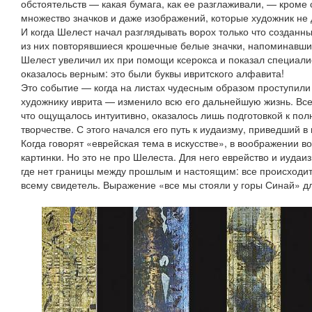
обстоятельств — какая бумага, как ее разглаживали, — кроме
множество значков и даже изображений, которые художник не 
И когда Шелест начал разглядывать ворох только что созданн
из них повторявшиеся крошечные белые значки, напоминавши
Шелест увеличил их при помощи ксерокса и показал специали
оказалось верным: это были буквы ивритского алфавита!
Это событие — когда на листах чудесным образом проступили 
художнику иврита — изменило всю его дальнейшую жизнь. Все
что ощущалось интуитивно, оказалось лишь подготовкой к пол
творчестве. С этого начался его путь к иудаизму, приведший в
Когда говорят «еврейская тема в искусстве», в воображении 
картинки. Но это не про Шелеста. Для него еврейство и иуд
где нет границы между прошлым и настоящим: все происходит з
всему свидетель. Выражение «все мы стояли у горы Синай» дл