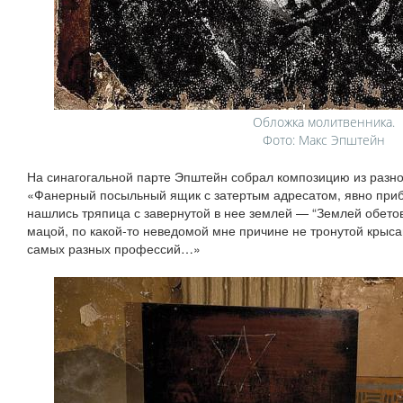
Обложка молитвенника.
Фото: Макс Эпштейн
На синагогальной парте Эпштейн собрал композицию из разн
«Фанерный посыльный ящик с затертым адресатом, явно приб
нашлись тряпица с завернутой в нее землей — “Землей обетов
мацой, по какой‑то неведомой мне причине не тронутой крыс
самых разных профессий…»