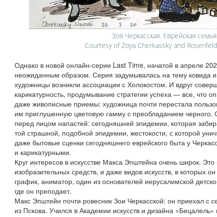
Зоя Черкасская. Еврейская семья
Courtesy of Zoya Cherkassky and Rosenfeld G
Однако в новой онлайн‑серии Last Time, начатой в апреле 202
неожиданным образом. Серия задумывалась на тему ковида и 
художницы возникли ассоциации с Холокостом. И вдруг соверш
карикатурность, продумывание стратегии успеха — все, что о
даже живописные приемы: художница почти перестала пользо
им приглушенную цветовую гамму с преобладанием черного. О
перед лицом напастей: сегодняшней эпидемии, которая забира
той страшной, подобной эпидемии, жестокости, с которой унич
даже бытовые сценки сегодняшнего еврейского быта у Черкас
и карикатурными.
Круг интересов в искусстве Макса Эпштейна очень широк. Это к
изобразительных средств, и даже видов искусств, в которых он
график, аниматор, один из основателей иерусалимской детско
где он преподает.
Макс Эпштейн почти ровесник Зои Черкасской: он приехал с се
из Пскова. Учился в Академии искусств и дизайна «Бецалель»