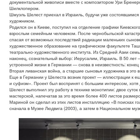
документальной живописи вместе с композитором Ури Бренер
Шилклопером.
Шмуэль Шелест приехал в Израиль, будучи уже состоявшимся 
художником.
Родился он в Киеве, поступил на отделение графики Киевского
взрослым семейным человеком. После чернобыльской катастр
спасая от возможных последствий радиации маленьких сынове
художественное образование на графическом факультете Таш
театрально‑художественного института. Из Средней Азии сем
наконец, сознательный выбор: Иерусалим, Израиль. В 50 лет 
устроенной жизни в Германии — снова в неизвестность: конец
Вторая ливанская война, а старшие сыновья художника в это
Еще в Германии у Шелеста возник проект — иллюстрации к е
и суфизм». Проект был воспринят с большим интересом, хотя 
Шелест выполнил эту работу в технике монотипии: двое суток 
мастерской, напечатав за это время более 400 листов размер
Мариной он сделал из этих листов инсталляцию «В поисках го
сначала в Музее Людвига (2003), а затем в Национальном музе