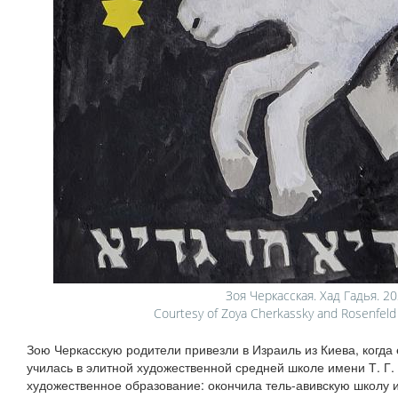
Зоя Черкасская. Хад Гадья. 20
Courtesy of Zoya Cherkassky and Rosenfeld Ga
Зою Черкасскую родители привезли в Израиль из Киева, когда 
училась в элитной художественной средней школе имени Т. Г
художественное образование: окончила тель‑авивскую школу 