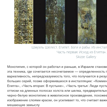
Шмуэль Шелест. Египет. Боги и рабы. Из инста
Часть первая: Исход из Египта».
Skizze Gallery
Монотипия, с которой он работал и раньше, в Израиле станов
эта техника, где сочетается несочетаемое — определенность
вариативность, непредсказуемость того, что получается в резу
больших серий, позже оформившихся в инсталляции: «Коммент
Египта», «Часть вторая: В пустыне», «Часть третья: Люди пус
оттиски на длинных полосах холста или шелка, предварительн
черно‑белую монотипию в живописное произведение, похожее
изображение слоями краски, он усиливает то, что считает важ
мешающие замыслу