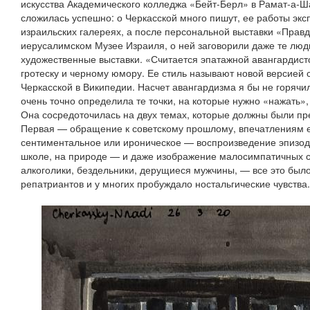
искусства Академического колледжа «Бейт‑Берл» в Рамат‑а‑
сложилась успешно: о Черкасской много пишут, ее работы экс
израильских галереях, а после персональной выставки «Правд
иерусалимском Музее Израиля, о ней заговорили даже те люд
художественные выставки. «Считается эпатажной авангардист
гротеску и черному юмору. Ее стиль называют новой версией
Черкасской в Википедии. Насчет авангардизма я бы не горячил
очень точно определила те точки, на которые нужно «нажать»,
Она сосредоточилась на двух темах, которые должны были пр
Первая — обращение к советскому прошлому, впечатлениям е
сентиментальное или ироническое — воспроизведение эпизодо
школе, на природе — и даже изображение малосимпатичных с
алкоголики, бездельники, дерущиеся мужчины, — все это был
репатриантов и у многих пробуждало ностальгические чувства.