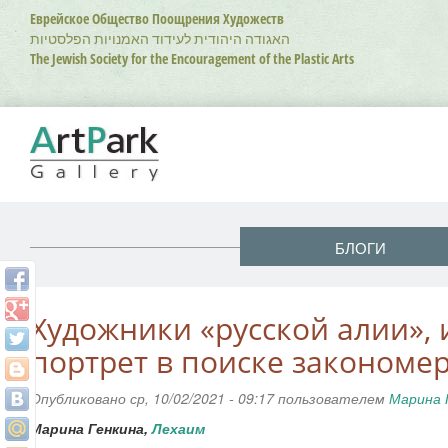
Перейти
Еврейское Общество Поощрения Художеств
к
האגודה היהודית לעידוד האמנויות הפלסטיות
основному
The Jewish Society for the Encouragement of the Plastic Arts
содержанию
БЛОГИ
Художники «русской алии»,
портрет в поиске закономе
Опубликовано ср, 10/02/2021 - 09:17 пользователем
Марина 
Марина Генкина,
Лехаим