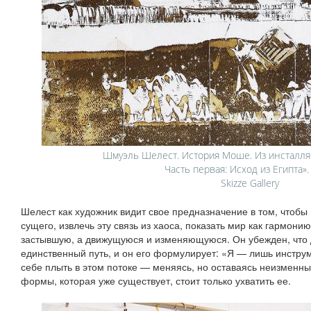
Шмуэль Шелест. История Моше. Из инсталля
Часть первая: Исход из Египта».
Skizze Gallery
Шелест как художник видит свое предназначение в том, чтобы в
сущего, извлечь эту связь из хаоса, показать мир как гармони
застывшую, а движущуюся и изменяющуюся. Он убежден, что 
единственный путь, и он его формулирует: «Я — лишь инструм
себе плыть в этом потоке — меняясь, но оставаясь неизменн
формы, которая уже существует, стоит только ухватить ее.