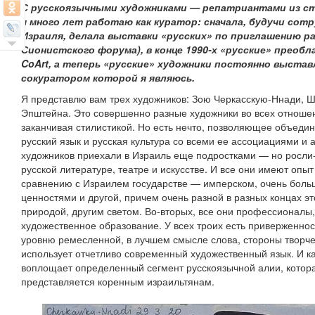
С русскоязычными художниками — репатриантами из с
я много лет работаю как куратор: сначала, будучи сот
Израиля, делала выставки «русских» по приглашению ра
Сионистского форума), в конце 1990‑х «русские» преоб
CoArt, а теперь «русские» художники постоянно выставл
сокуратором которой я являюсь.
Я представлю вам трех художников: Зою Черкасскую‑Ннади, 
Эпштейна. Это совершенно разные художники во всех отношен
заканчивая стилистикой. Но есть нечто, позволяющее объедини
русский язык и русская культура со всеми ее ассоциациями и
художников приехали в Израиль еще подростками — но росли‑т
русской литературе, театре и искусстве. И все они имеют опы
сравнению с Израилем государстве — имперском, очень боль
ценностями и другой, причем очень разной в разных концах эт
природой, другим светом. Во‑вторых, все они профессионалы
художественное образование. У всех троих есть приверженнос
уровню ремесленной, в лучшем смысле слова, стороны творчес
использует отчетливо современный художественный язык. И к
воплощает определенный сегмент русскоязычной алии, которая
представляется коренным израильтянам.