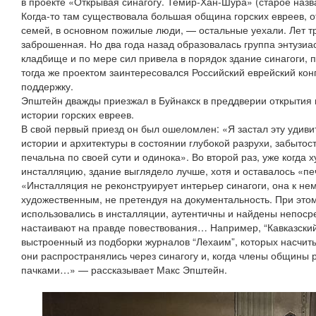
в проекте «Открывая синагогу. Темир‑Хан‑Шура» (старое назва
Когда‑то там существовала большая община горских евреев, о
семей, в основном пожилые люди, — остальные уехали. Лет тр
заброшенная. Но два года назад образовалась группа энтузиа
кладбище и по мере сил привела в порядок здание синагоги, 
тогда же проектом заинтересовался Российский еврейский кон
поддержку.
Эпштейн дважды приезжал в Буйнакск в преддверии открытия 
истории горских евреев.
В свой первый приезд он был ошеломлен: «Я застал эту удив
истории и архитектуры в состоянии глубокой разрухи, забытос
печальна по своей сути и одинока». Во второй раз, уже когда
инсталляцию, здание выглядело лучше, хотя и оставалось «п
«Инсталляция не реконструирует интерьер синагоги, она к не
художественным, не претендуя на документальность. При это
использовались в инсталляции, аутентичны и найдены непоср
настаивают на правде повествования… Например, “Кавказский
выстроенный из подборки журналов “Лехаим”, которых насчиты
они распространялись через синагогу и, когда члены общины 
пачками…» — рассказывает Макс Эпштейн.