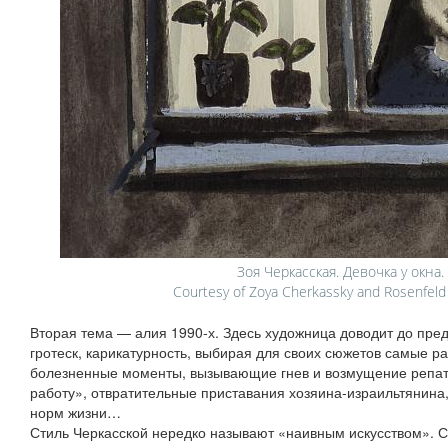
Зоя Черкасская. Девочка у окна.
Courtesy of Zoya Cherkassky and Rosenfeld Ga
Вторая тема — алия 1990‑х. Здесь художница доводит до пре
гротеск, карикатурность, выбирая для своих сюжетов самые 
болезненные моменты, вызывающие гнев и возмущение репат
работу», отвратительные приставания хозяина‑израильтянина
норм жизни…
Стиль Черкасской нередко называют «наивным искусством». С