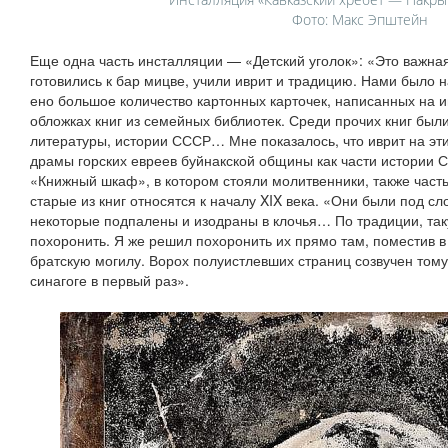
Фото: Макс Эпштейн
Еще одна часть инсталляции — «Детский уголок»: «Это важная 
готовились к бар мицве, учили иврит и традицию. Нами было 
ено большое количество картонных карточек, написанных на 
обложках книг из семейных библиотек. Среди прочих книг бы
литературы, истории СССР… Мне показалось, что иврит на э
драмы горских евреев буйнакской общины как части истории 
«Книжный шкаф», в котором стояли молитвенники, также час
старые из книг относятся к началу XIX века. «Они были под с
некоторые подпалены и изодраны в клочья… По традиции, так
похоронить. Я же решил похоронить их прямо там, поместив в
братскую могилу. Ворох полуистлевших страниц созвучен тому,
синагоге в первый раз».