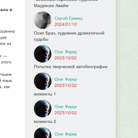
Маурисио Авайю
али в
Сергей Еринец
2024/01/10
ершенно
Осип Браз, художник драматичной
ющее
судьбы
вое из
Олег Фирер
ве —
2023/10/02
 этого
Попытка творческой автобиографии
лучшем
Олег Фирер
 язык.
2023/10/02
, как
моменты 1
Олег Фирер
2023/10/02
моменты 2
Олег Фирер