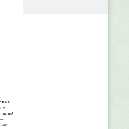
ся на
ком
атажной
 —
очно