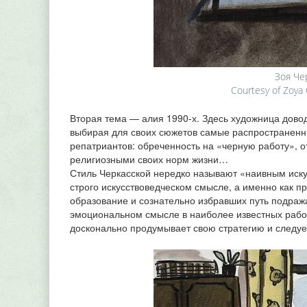
Зоя Чер
Courtesy of Zoya 
Вторая тема — алия 1990‑х. Здесь художница довод
выбирая для своих сюжетов самые распространен
репатриантов: обреченность на «черную работу», 
религиозными своих норм жизни…
Стиль Черкасской нередко называют «наивным искус
строго искусствоведческом смысле, а именно как 
образование и сознательно избравших путь подража
эмоциональном смысле в наиболее известных работ
досконально продумывает свою стратегию и следуе