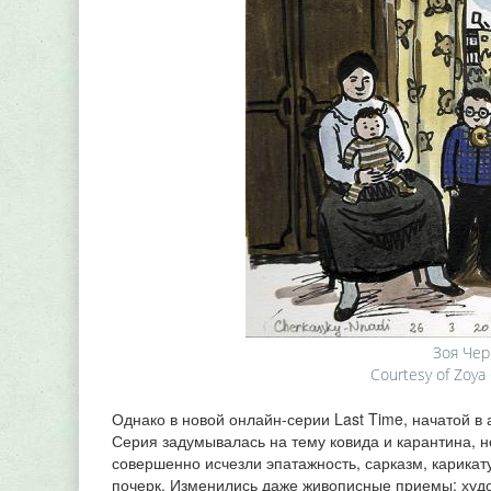
Зоя Чер
Courtesy of Zoya 
Однако в новой онлайн‑серии Last Time, начатой в
Серия задумывалась на тему ковида и карантина, н
совершенно исчезли эпатажность, сарказм, карикат
почерк. Изменились даже живописные приемы: худо