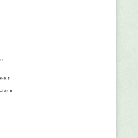
ие
ние в
сти» в