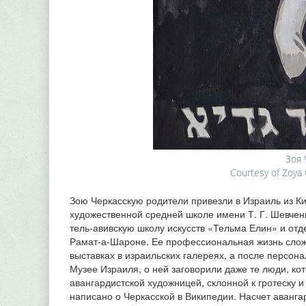
Зоя 
Courtesy of Zoya 
Зою Черкасскую родители привезли в Израиль из Кие
художественной средней школе имени Т. Г. Шевчен
тель‑авивскую школу искусств «Тельма Елин» и отд
Рамат‑а‑Шароне. Ее профессиональная жизнь сложи
выставках в израильских галереях, а после персон
Музее Израиля, о ней заговорили даже те люди, к
авангардистской художницей, склонной к гротеску 
написано о Черкасской в Википедии. Насчет авангар