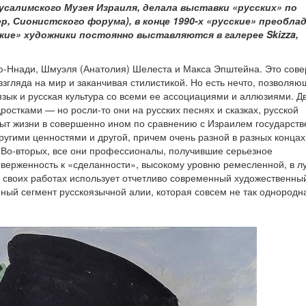
русалимского Музея Израиля, делала выставки «русских» по
, Сионистского форума), в конце 1990‑х «русские» преоблад
кие» художники постоянно выставляются в галерее Skizza,
ую‑Ннади, Шмуэля (Анатолия) Шелеста и Макса Эпштейна. Это сов
взгляда на мир и заканчивая стилистикой. Но есть нечто, позволя
язык и русская культура со всеми ее ассоциациями и аллюзиями. Д
остками — но росли‑то они на русских песнях и сказках, русской
опыт жизни в совершенно ином по сравнению с Израилем государст
угими ценностями и другой, причем очень разной в разных концах
. Во‑вторых, все они профессионалы, получившие серьезное
риверженность к «сделанности», высокому уровню ремесленной, в 
в своих работах использует отчетливо современный художественный
ый сегмент русскоязычной алии, которая совсем не так однородна