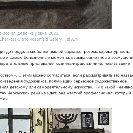
касская. Девочка у окна. 2020.
Cherkassky and Rosenfeld Gallery,. Tel Aviv
ит до предела свойственные ей сарказм, гротеск, карикатурность,
ные и самые болезненные моменты, вызывающие гнев и возмущен
отвратительные приставания хозяина‑израильтянина, навязывание
ством». С этим можно согласиться, если рассматривать это назва
произведения художников, получивших серьезное художественное
ния детскому или самодеятельному искусству. Ни о какой «наивно
ах Черкасской речи не идет: она жесткий профессионал, который
т ей.