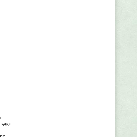
м.
 вдруг
 им