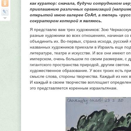
как куратор: сначала, будучи сотрудником ие
приглашению различных организаций (например
открытой мною галерее CoArt, а теперь «русс
сокуратором которой я являюсь.
Я представлю вам трех художников: Зою Черкасск
разные художники во всех отношениях, начиная со 
объединить их. Во‑первых, страна исхода, русский 
названных художников приехали в Израиль еще подр
литературе, театре и искусстве. И все они имеют 
имперском, очень большом по своим размерам, с др
гигантского пространства природой, другим светом
художественное образование. У всех троих есть п
смысле слова, стороны творчества. Каждый из них 
И каждый в своем творчестве воплощает определенн
это представляется коренным израильтянам.