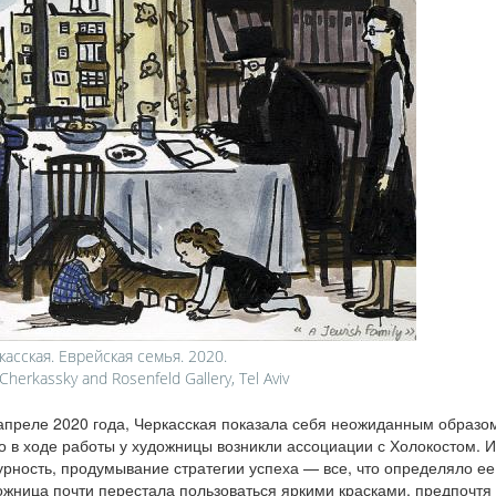
касская. Еврейская семья. 2020.
Cherkassky and Rosenfeld Gallery, Tel Aviv
 апреле 2020 года, Черкасская показала себя неожиданным образо
о в ходе работы у художницы возникли ассоциации с Холокостом. И
урность, продумывание стратегии успеха — все, что определяло ее
жница почти перестала пользоваться яркими красками, предпочтя