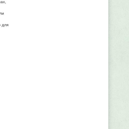
ах,
ли
о для