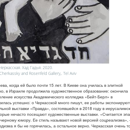
Черкасская. Хад Гадья. 2020.
Cherkassky and Rosenfeld Gallery,. Tel Aviv
ва, когда ей было почти 15 лет. В Киеве она училась в элитной
ко, в Израиле продолжила художественное образование: окончила
еление искусства Академического колледжа «Бейт‑Берл» в
лась успешно: о Черкасской много пишут, ее работы экспонируют
альной выставки «Правда», состоявшейся в 2018 году в иерусалимс
оторые нечасто посещают художественные выставки. «Считается эп
и черному юмору. Ее стиль называют новой версией соцреализма»,
дизма я бы не горячилась, а остальное верно. Черкасская очень т