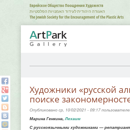
Перейти
Еврейское Общество Поощрения Художеств
к
האגודה היהודית לעידוד האמנויות הפלסטיות
основному
The Jewish Society for the Encouragement of the Plastic Arts
содержанию
Художники «русской ал
поиске закономерност
Опубликовано ср, 10/02/2021 - 09:17 пользовател
Марина Генкина,
Лехаим
С русскоязычными художниками — репатриант