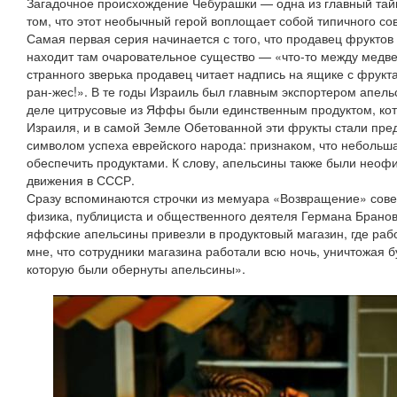
Загадочное происхождение Чебурашки — одна из главный тайн
том, что этот необычный герой воплощает собой типичного сов
Самая первая серия начинается с того, что продавец фруктов
находит там очаровательное существо — «что-то между медве
странного зверька продавец читает надпись на ящике с фрук
ран-жес!». В те годы Израиль был главным экспортером апель
деле цитрусовые из Яффы были единственным продуктом, ко
Израиля, и в самой Земле Обетованной эти фрукты стали пре
символом успеха еврейского народа: признаком, что небольш
обеспечить продуктами. К слову, апельсины также были нео
движения в СССР.
Сразу вспоминаются строчки из мемуара «Возвращение» совет
физика, публициста и общественного деятеля Германа Бранов
яффские апельсины привезли в продуктовый магазин, где рабо
мне, что сотрудники магазина работали всю ночь, уничтожая б
которую были обернуты апельсины».