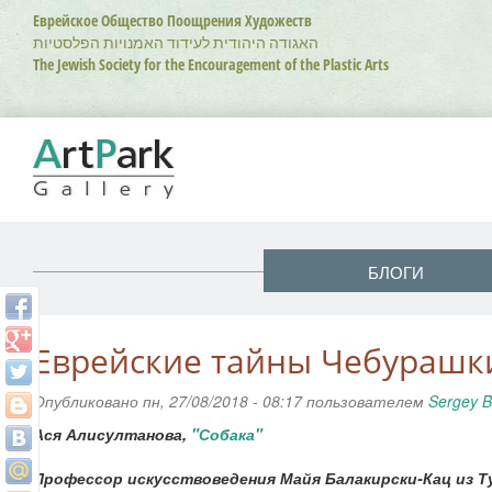
Перейти
Еврейское Общество Поощрения Художеств
к
האגודה היהודית לעידוד האמנויות הפלסטיות
основному
The Jewish Society for the Encouragement of the Plastic Arts
содержанию
БЛОГИ
Еврейские тайны Чебурашк
Опубликовано пн, 27/08/2018 - 08:17 пользователем
Sergey B
Ася Алисултанова,
"Собака"
Профессор искусствоведения Майя Балакирски-Кац из Т