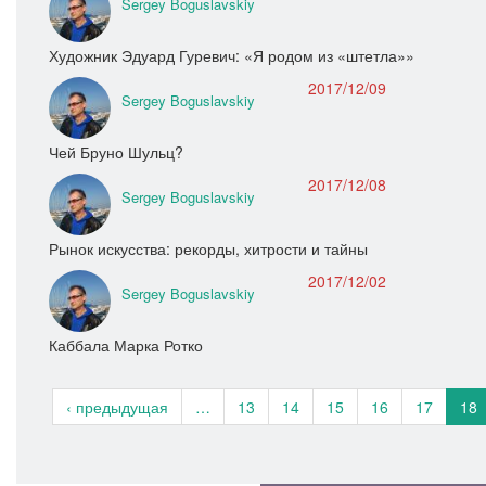
Sergey Boguslavskiy
Художник Эдуард Гуревич: «Я родом из «штетла»»
2017/12/09
Sergey Boguslavskiy
Чей Бруно Шульц?
2017/12/08
Sergey Boguslavskiy
Рынок искусства: рекорды, хитрости и тайны
2017/12/02
Sergey Boguslavskiy
Каббала Марка Ротко
‹ предыдущая
…
13
14
15
16
17
18