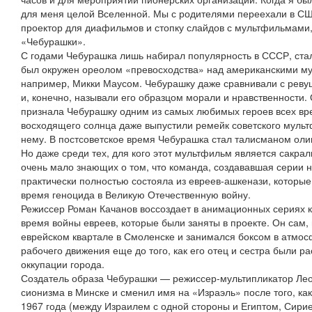
для меня целой Вселенной. Мы с родителями переехали в США
проектор для диафильмов и стопку слайдов с мультфильмами
«Чебурашки».
С годами Чебурашка лишь набирал популярность в СССР, ста
был окружен ореолом «превосходства» над американскими м
например, Микки Маусом. Чебурашку даже сравнивали с рев
и, конечно, называли его образцом морали и нравственности
признала Чебурашку одним из самых любимых героев всех вр
восходящего солнца даже выпустили ремейк советского муль
нему. В постсоветское время Чебурашка стал талисманом оли
Но даже среди тех, для кого этот мультфильм является сакра
очень мало знающих о том, что команда, создававшая серии
практически полностью состояла из евреев-ашкенази, которые
время геноцида в Великую Отечественную войну.
Режиссер Роман Качанов воссоздает в анимационных сериях 
время войны евреев, которые были заняты в проекте. Он сам,
еврейском квартале в Смоленске и занимался боксом в атмос
рабочего движения еще до того, как его отец и сестра были 
оккупации города.
Создатель образа Чебурашки — режиссер-мультипликатор Ле
сионизма в Минске и сменил имя на «Израэль» после того, ка
1967 года (между Израилем с одной стороны и Египтом, Сири