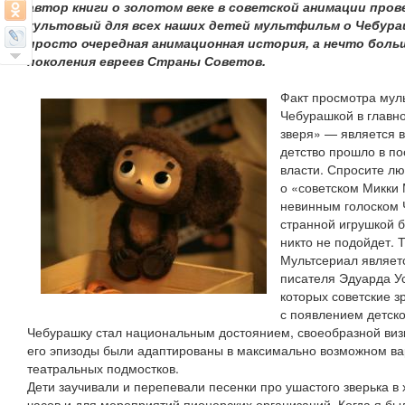
автор книги о золотом веке в советской анимации пров
культовый для всех наших детей мультфильм о Чебураш
просто очередная анимационная история, а нечто больш
поколения евреев Страны Советов.
Факт просмотра муль
Чебурашкой в главн
зверя» — является 
детство прошло в по
власти. Спросите лю
о «советском Микки 
невинным голоском 
странной игрушкой б
никто не подойдет. 
Мультсериал являетс
писателя Эдуарда У
которых советские 
с появлением детско
Чебурашку стал национальным достоянием, своеобразной визи
его эпизоды были адаптированы в максимально возможном ва
театральных подмостков.
Дети заучивали и перепевали песенки про ушастого зверька в 
часов и для мероприятий пионерских организаций. Когда я б