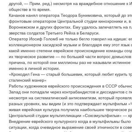
другой, — Прим. ред.) несмотря на враждебное отношение к 
обществе в то время.
Качанов нанял оператора Теодора Бунимовича, который до э
фронтовым оператором Центральной студии кинохроники и, в 
Воронежском и других фронтах. Ему удалось запечатлеть на п
зверства солдатов Третьего Рейха в Беларуси.
Оператор Иосиф Голомб не только бегло говорил на идише: е
коллекционером хасидской музыки и благодаря ему этот язык 
какой именно степени еврейское происхождение команды соз
их творческое развитие — по большей части вопрос домыслов 
причина, по которой они миллионы раз не называли истинное
именно в личной истории.
«Крокодил Гена — старый большевик, который любит курить тру
сталинский манер»
Работы художников еврейского происхождения в СССР обычно 
Запад они попадали через контрабандистов и диссидентов с 
несмотря на систематический антисемитизм, который проявля
разных уровнях, мы видим (и это подтверждает мультфильм «Ч
живая еврейская культура получила наибольшее творческое р
Центральной студии мультипликации «Союзмультфильм» — кр
Внедрение еврейского культурного когда в мультфильмы было
ситуации, когда очевидное выражение своей этничности в сове