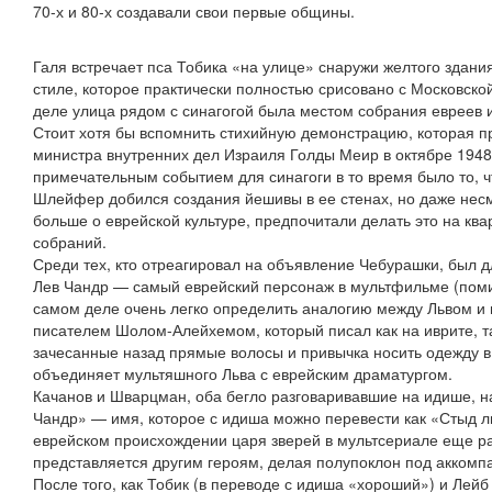
70-х и 80-х создавали свои первые общины.
Галя встречает пса Тобика «на улице» снаружи желтого здани
стиле, которое практически полностью срисовано с Московско
деле улица рядом с синагогой была местом собрания евреев и
Стоит хотя бы вспомнить стихийную демонстрацию, которая п
министра внутренних дел Израиля Голды Меир в октябре 1948
примечательным событием для синагоги в то время было то, 
Шлейфер добился создания йешивы в ее стенах, но даже несмо
больше о еврейской культуре, предпочитали делать это на ква
собраний.
Среди тех, кто отреагировал на объявление Чебурашки, был 
Лев Чандр — самый еврейский персонаж в мультфильме (помим
самом деле очень легко определить аналогию между Львом и
писателем Шолом-Алейхемом, который писал как на иврите, та
зачесанные назад прямые волосы и привычка носить одежду в 
объединяет мультяшного Льва с еврейским драматургом.
Качанов и Шварцман, оба бегло разговаривавшие на идише, 
Чандр» — имя, которое с идиша можно перевести как «Стыд ль
еврейском происхождении царя зверей в мультсериале еще ра
представляется другим героям, делая полупоклон под аккомп
После того, как Тобик (в переводе с идиша «хороший») и Лейб