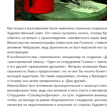
Как только в мультфильме были замечены странные социальны
Художественный совет. Его члены пытались понять, почему К
ответить на вопрос о происхождении «неизвестного науке звер
Министерство кинематографа (известное как Госкино), ставил
активизм Чебурашки, ведь фактически он был персоной нон г
иностранцем.
В особенности ему «припомнили» инициативу по созданию «Д
«распоряжений сверху». Один из сотрудников Госкино с прен
и его друзей «домашними друзьями». Ветеран анимации Ива
серьезность Льва и предположил, что он мог бы носить более 
молодой аудитории. Он также недоумевал, почему у Крокодил
и почему она затем превратилась в «Дом друзей».
Иванов-Вано был человеком проницательным и затронул очен
мультфильма тему, ведь они вложили в него (пусть и метафор
Сотрудники «Союзмультфильма», по сути, подменили анимац
чтобы, не выходя за рамки общепринятых стандартов, рассказ
несмотря на недопонимания и опасения со стороны Художеств