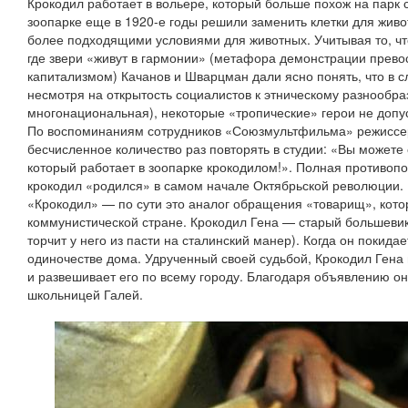
Крокодил работает в вольере, который больше похож на парк 
зоопарке еще в 1920-е годы решили заменить клетки для жив
более подходящими условиями для животных. Учитывая то, чт
где звери «живут в гармонии» (метафора демонстрации прево
капитализмом) Качанов и Шварцман дали ясно понять, что в с
несмотря на открытость социалистов к этническому разнообра
многонациональная), некоторые «тропические» герои не допу
По воспоминаниям сотрудников «Союзмультфильма» режиссе
бесчисленное количество раз повторять в студии: «Вы можете
который работает в зоопарке крокодилом!». Полная противоп
крокодил «родился» в самом начале Октябрьской революции. 
«Крокодил» — по сути это аналог обращения «товарищ», кото
коммунистической стране. Крокодил Гена — старый большевик,
торчит у него из пасти на сталинский манер). Когда он покида
одиночестве дома. Удрученный своей судьбой, Крокодил Гена
и развешивает его по всему городу. Благодаря объявлению он
школьницей Галей.