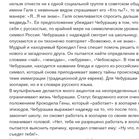
нельзя отнести ни к одной социальной группе в советском общ
имени Галя с невинным видом спрашивает его «Кто ты?», то з
манере: «Я...Я не знаю». Галя осмеливается спросить дальш
медведь?». Ее предположение убеждает Чебурашку в том, чт
себя с русскостью, по крайней мере на символическом уровн
символ России. Чебурашка с надеждой смотрит на школьницу,
опускаются и он тихонечко повторяет «Возможно, я не знаю».
Мудрый и находчивый Крокодил Гена спешит помочь решить п
нового и загадочного друга. Он пытается найти определение 
словами «чай», «чемодан», «чебуреки», «Чебоксары». В том м
Чебурашки, находится название блюда и одного из российских
символ, который снова приподнимает завесу тайны происхож
теме иммиграции (традиционной для евреев). Для Чебурашки н
зоопарке, но и в словаре русского языка.
В мультфильме делается много акцентов на неопределенных 
ограничивают жизнь Чебурашки. Статус бездомного изгоя очен
положением Крокодила Гены, который «работает» в зоопарке 
эпизодов, Чебурашка выражает надежду на то, что после того, 
закончит школу, он сможет работать в зоопарке со своим зе
покачивает головой. «Нет, тебе не разрешено работать в зоопа
пытается выяснить причину, крокодил отвечает ему: «Ну что, 
съедят тебя!».