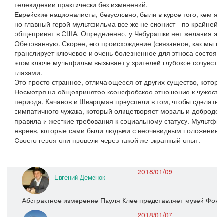
телевидении практически без изменений.
Еврейские националисты, безусловно, были в курсе того, кем
но главный герой мультфильма все же не сионист - по крайней
общепринят в США. Определенно, у Чебурашки нет желания 
Обетованную. Скорее, его происхождение (связанное, как мы
транслирует ключевое и очень болезненное для этноса состоя
этом ключе мультфильм вызывает у зрителей глубокое сочувст
глазами.
Это просто странное, отличающееся от других существо, котор
Несмотря на общепринятое ксенофобское отношение к чужест
периода, Качанов и Шварцман преуспели в том, чтобы сделать
симпатичного чужака, который олицетворяет мораль и доброд
правила и жесткие требования к социальному статусу. Мульт
евреев, которые сами были людьми с неочевидным положение
Своего героя они провели через такой же экранный опыт.
2018/01/09
Евгений Деменок
Абстрактное измерение Пауля Клее представляет музей Фо
2018/01/07