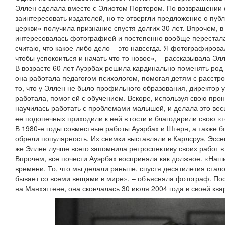
Эллен сделала вместе с Элиотом Портером. По возвращении
заинтересовать издателей, но те отвергли предложение о пуб
церкви» получила признание спустя долгих 30 лет. Впрочем, в
интересовалась фотографией и постепенно вообще перестала 
считаю, что какое-либо дело – это навсегда. Я фотографировал
чтобы успокоиться и начать что-то новое», – рассказывала Эл
В возрасте 60 лет Ауэрбах решила кардинально поменять род 
она работала педагогом-психологом, помогая детям с расстр
то, что у Эллен не было профильного образования, директор 
работала, помог ей с обучением. Вскоре, используя свою про
научилась работать с проблемами малышей, и делала это вес
ее подопечных приходили к ней в гости и благодарили свою «
В 1980-е годы совместные работы Ауэрбах и Штерн, а также 
обрели популярность. Их снимки выставляли в Карлсруэ, Эссе
же Эллен лучше всего запомнила ретроспективу своих работ в
Впрочем, все почести Ауэрбах восприняла как должное. «Наш
времени. То, что мы делали раньше, спустя десятилетия стал
бывает со всеми вещами в мире», – объясняла фотограф. По
на Манхэттене, она скончалась 30 июля 2004 года в своей ква