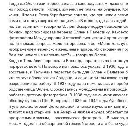
Тогда же Эллен заинтересовалась и киноискусством, даже сн
но приход к власти Гитлера изменил ее планы на будущее. К
конец, Штерн и Розенберг быстро поняли, что при новом режим
сами они станут жертвами нацизма. «В стране, где для людей 
нельзя выжить», – говорила Эллен. Вскоре подруги закрыли ф
Лондон, проспонсировав переезд Эллен в Палестину. Какое-т
фотографом Международной женской сионистской организации
политические вопросы мало интересовали ее. «Меня кольнуло,
изображением еврейской женщины и араба. Их отношения при
Вам это ничего не напоминает?» – говорила Эллен.
Когда в Тель-Авив переехал и Вальтер, пара открыла фотост
портретах детей. Но вскоре им пришлось уехать. В 1936 году
восстание, и Тель-Авив перестал быть для Эллен и Вальтера
что смогут обосноваться Лондоне, и даже жили там какое-то вр
разрешение на работу. В 1937 году пара поженилась и перебр
родственница Эллен. Обосновались молодожены в пригород
работать детским фотографом. В 1938 году ее снимок двухле
обложку журнала Life. В период с 1939 по 1942 годы Ауэрбах
и ультрафиолетовой фотографией, а также изучала пигментну
трясутся над стариной, а в Америке любая ерунда обретает ха
прекрасным и живым, – рассказывала фотограф. – Я видела, 
Новым годом” на обшарпанной грязной стене, и это было чуде