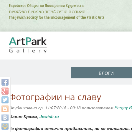
Перейти
Еврейское Общество Поощрения Художеств
к
האגודה היהודית לעידוד האמנויות הפלסטיות
основному
The Jewish Society for the Encouragement of the Plastic Arts
содержанию
БЛОГИ
Фотографии на славу
Опубликовано ср, 11/07/2018 - 09:13 пользователем
Sergey B
Мария Крамм,
Jewish.ru
Ее фотографии отлично продавались, но не считались и