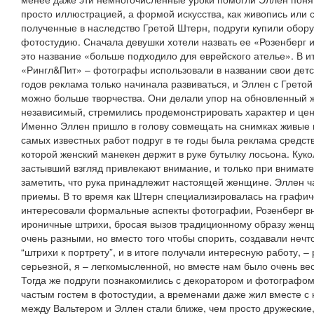
просто иллюстрацией, а формой искусства, как живопись или с
полученные в наследство Гретой Штерн, подруги купили обор
фотостудию. Сначала девушки хотели назвать ее «Розенберг и
это название «больше подходило для еврейского ателье». В и
«Рингл&Пит» – фотографы использовали в названии свои детс
годов реклама только начинала развиваться, и Эллен с Гретой
можно больше творчества. Они делали упор на обновленный ж
независимый, стремились продемонстрировать характер и цен
Именно Эллен пришло в голову совмещать на снимках живые и
самых известных работ подруг в те годы была реклама средств
которой женский манекен держит в руке бутылку лосьона. Кук
застывший взгляд привлекают внимание, и только при внимат
заметить, что рука принадлежит настоящей женщине. Эллен 
приемы. В то время как Штерн специализировалась на графич
интересовали формальные аспекты фотографии, Розенберг вн
ироничные штрихи, бросая вызов традиционному образу женщ
очень разными, но вместо того чтобы спорить, создавали нечт
“штрихи к портрету”, и в итоге получали интересную работу, –
серьезной, я – легкомысленной, но вместе нам было очень ве
Тогда же подруги познакомились с декоратором и фотографо
частым гостем в фотостудии, а временами даже жил вместе с 
между Вальтером и Эллен стали ближе, чем просто дружеские,