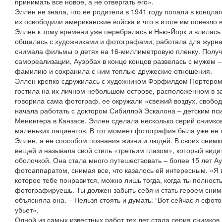
принимать все новое, а не отвергать его».
Эллен не знала, что ее родители в 1941 году попали в концла
их освободили американские войска и что в итоге им повезло 
Эллен к тому времени уже перебралась в Нью-Йорк и влилась
общалась с художниками и фотографами, работала для журнало
снимала фильмы о детях на 16-миллиметровую пленку. Получ
самореализации, Ауэрбах в конце концов развелась с мужем –
фамилию и сохранила с ним теплые дружеские отношения.
Эллен крепко сдружилась с художником Фэрфилдом Портером 
гостила на их личном небольшом острове, расположенном в за
говорила сама фотограф, ее окружали «свежий воздух, свобод
начала работать с доктором Сибиллой Эскалона – детским п
Менингера в Канзасе. Эллен сделала несколько серий снимко
маленьких пациентов. В тот момент фотография была уже не
Эллен, а ее способом познания жизни и людей. В своих снимк
вещей и называла свой стиль «третьим глазом», который видит
оболочкой. Она стала много путешествовать – более 15 лет А
фотоаппаратом, снимая все, что казалось ей интересным. «Я в
которое тебе понравится, можно лишь тогда, когда ты полност
фотографируешь. Ты должен забыть себя и стать героем снимк
объясняла она. – Нельзя стоять и думать: “Вот сейчас я сфото
убьет».
Одной из самых известных работ тех лет стала серия снимков