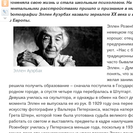
поменяла свою жизнь и стала школьным психологом. На
ментальными расстройствами пришло и признание в ми
фотографии Эллен Ауэрбах назвали зеркалом XX века и
и Европы.
Эллен Розенб
немецком гор
хорошо: оте
предпринима
уют. «Нас с 
традиционных
часто бывали
Эллен. – Дум
Эллен Ауэрбах
понять, что 
желая заним
решила получить образование – сначала поступила в Государ
родном городе, а спустя четыре года перебралась в Штутгарт.
Девушка училась на скульптора, и однажды в обмен на бюст д
момента Эллен не выпускала ее из рук. В 1929 году она перее
искусству фотографии у Вальтера Петерханса, мастера натюрм
Грета Штерн, которой тоже была уготована судьба великого фо
работать со светом и выставлять предметы в кадре наилучши
Розенберг училась у Петерханса меньше года, поскольку в 193
менее даже эти немногочисленные уроки помогли Эллен поня