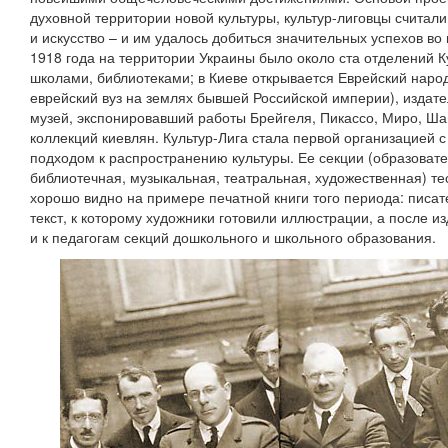
духовной территории новой культуры, культур-лиговцы считал
и искусство – и им удалось добиться значительных успехов во 
1918 года на территории Украины было около ста отделений К
школами, библиотеками; в Киеве открывается Еврейский наро
еврейский вуз на землях бывшей Российской империи), издате
музей, экспонировавший работы Брейгеля, Пикассо, Миро, Шаг
коллекций киевлян. Культур-Лига стала первой организацией 
подходом к распространению культуры. Ее секции (образовате
библиотечная, музыкальная, театральная, художественная) те
хорошо видно на примере печатной книги того периода: писа
текст, к которому художники готовили иллюстрации, а после и
и к педагогам секций дошкольного и школьного образования.