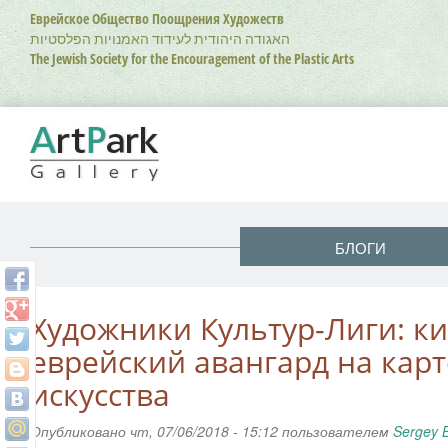
Перейти
Еврейское Общество Поощрения Художеств
к
האגודה היהודית לעידוד האמנויות הפלסטיות
основному
The Jewish Society for the Encouragement of the Plastic Arts
содержанию
БЛОГИ
Художники Культур-Лиги: к
еврейский авангард на кар
искусства
Опубликовано чт, 07/06/2018 - 15:12 пользователем
Sergey 