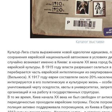
Каталог выставки
Культур-Лига стала выражением новой идеологии идишизма, 
сохранения еврейской национальной автономии в условиях д
случайно возникает именно в Киеве: в начале ХХ века город 
еврейской культуры. В 1915 году власти разрешают селиться 
перебирается часть еврейской интеллигенции из оккупирова
(Вильнюса). К 1917 году евреи составляли около 20% населен
интегрируются в его политическую и культурную жизнь – осо
уничтожившей черту оседлости, квоты в университетах, запре
организаций и на работу в государственных структурах.
В то же время, Киев начала ХХ века не был свободен от антис
периодичностью проходили еврейские погромы. После погрома
полиция активно поддерживала погромщиков, из Киева в Евр
1912 году он пишет роман «Кровавая шутка», в котором опис