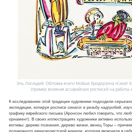
Эль Лисицкий. Обложка книги Мойше Бродерзона «Сихат Ху
(пример влияния ассирийских росписей на работы 
К исследованию этой традиции художники подходили серьезно
экспедиции, копируя росписи синагог и резьбу надгробий, из
графику еврейского письма (Аронсон любил говорить, что люб
орнамент). В своих иллюстрациях художники активно исполь
мотивы: дерево познания, дерево жизни, венец Торы – причем
подчеркнуто авангардистской манере, которая включала в себя