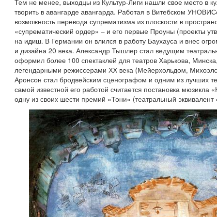
Тем не менее, выходцы из Культур-Лиги нашли свое место в к
творить в авангарде авангарда. Работая в Витебском УНОВИС
возможность перевода супрематизма из плоскости в пространс
«супрематический ордер» – и его первые Проуны (проекты ут
на идиш. В Германии он влился в работу Баухауса и внес огр
и дизайна 20 века. Александр Тышлер стал ведущим театрал
оформил более 100 спектаклей для театров Харькова, Минска
легендарными режиссерами ХХ века (Мейерхольдом, Михоэлс
Аронсон стал бродвейским сценографом и одним из лучших т
самой известной его работой считается постановка мюзикла «
одну из своих шести премий «Тони» (театральный эквивалент 