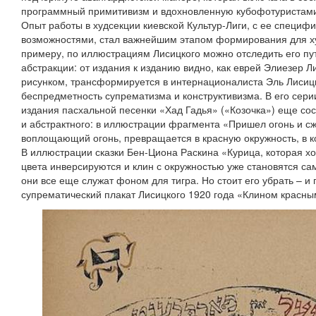
программный примитивизм и вдохновленную кубофотуриста
Опыт работы в худсекции киевской Культур-Лиги, с ее специ
возможностями, стал важнейшим этапом формирования для ху
примеру, по иллюстрациям Лисицкого можно отследить его пу
абстракции: от издания к изданию видно, как еврей Элиезер 
рисунком, трансформируется в интернационалиста Эль Лисицк
беспредметность супрематизма и конструктивизма. В его сери
издания пасхальной песенки «Хад Гадья» («Козочка») еще со
и абстрактного: в иллюстрации фрагмента «Пришел огонь и сже
воплощающий огонь, превращается в красную окружность, в к
В иллюстрации сказки Бен-Циона Раскина «Курица, которая хо
цвета инверсируются и клин с окружностью уже становятся с
они все еще служат фоном для тигра. Но стоит его убрать – и
супрематический плакат Лисицкого 1920 года «Клином красны