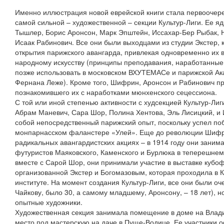
Именно иллюстрация новой еврейской книги стала первоочере
самой сильной – художественной – секции Культур-Лиги. Ее я
Тышлер, Борис Аронсон, Марк Эпштейн, Иссахар-Бер Рыбак,
Исаак Рабинович. Все они были выходцами из студии Экстер, 
открытия парижского авангарда, привлекая одновременно их 
народному искусству (принципы преподавания, наработанные в
позже использовать в московском ВХУТЕМАСе и парижской Ак
Фернана Леже). Кроме того, Шифрин, Аронсон и Рабинович п
познакомившего их с наработками мюнхенского сецессиона.
С той или иной степенью активности с худсекцией Культур-Ли
Абрам Маневич, Сара Шор, Полина Хентова, Эль Лисицкий, и 
собой непосредственный парижский опыт, поскольку успел по
монпарнасском фаланстере «Улей». Еще до революции Шифри
радикальных авангардистских акциях – в 1914 году они зани
футуристов Маяковского, Каменского и Бурлюка в теперешнем
вместе с Сарой Шор, они принимали участие в выставке кубо
организованной Экстер и Богомазовым, которая проходила в 
институте. На момент создания Культур-Лиги, все они были о
Чайкову, было 30, а самому младшему, Аронсону, – 18 лет), н
опытные художники.
Художественная секция занимала помещение в доме на Влади
место под мастерскую на даче в Пуще-Водице. Ее участники 