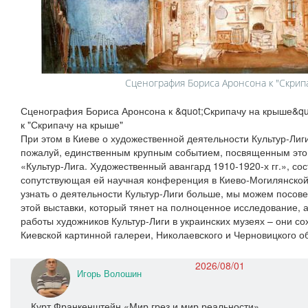
Сценография Бориса Аронсона к "Скрип
Сценография Бориса Аронсона к &quot;Скрипачу на крыше&q
к "Скрипачу на крыше"
При этом в Киеве о художественной деятельности Культур-Лиг
пожалуй, единственным крупным событием, посвященным это
«Культур-Лига. Художественный авангард 1910-1920-х гг.», сос
сопутствующая ей научная конференция в Киево-Могилянской а
узнать о деятельности Культур-Лиги больше, мы можем посове
этой выставки, который тянет на полноценное исследование, а
работы художников Культур-Лиги в украинских музеях – они с
Киевской картинной галереи, Николаевского и Черновицкого о
2026/08/01
Игорь Волошин
Курт Франкенштейн «Мир грез и мир реальности»