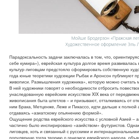
Мойше Бродерзон «Пражская лег
Художественное оформление Эль 
Парадоксальность задачи заключалась в том, что, ориентируяс
себе кумира»), еврейская культура долгое время развивалась 
культур-лиговцам предстояло сформировать собственную худ
года юные теоретики худсекции Рыбак и Аронсон публикуют п
живописи. Размышления художника», которую можно считать 
В ней художники говорят о необходимости отбросить повество
унаследованную еврейским искусством XIX века от передвижни
живописания быта штетлов – и призывают, отталкиваясь от от
ним Брака, Метценже, Леже и Пикассо, идти дальше к полной 
отдаваясь «азиатскому опьянению формой».
Ощущение родства еврейского искусства с условной Азией – 
частично было инспирировано «азийством» футуристов. Однак
лиговцев, хоть и связанный с русскими и интернациональным
популярную тогда теорию о генезисе еврейского народа, объ