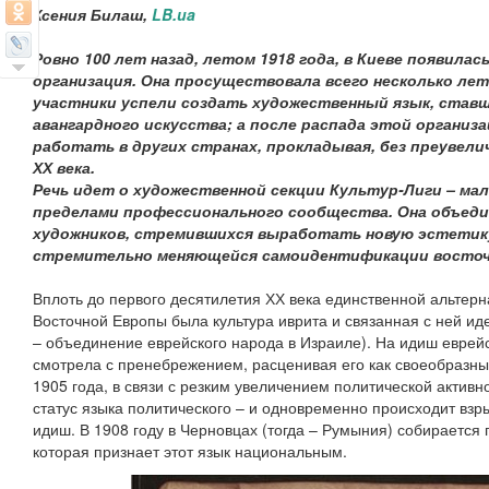
Ксения Билаш,
LB.ua
Ровно 100 лет назад, летом 1918 года, в Киеве появилас
организация. Она просуществовала всего несколько лет,
участники успели создать художественный язык, став
авангардного искусства; а после распада этой организ
работать в других странах, прокладывая, без преувели
ХХ века.
Речь идет о художественной секции Культур-Лиги – мал
пределами профессионального сообщества. Она объедин
художников, стремившихся выработать новую эстетику
стремительно меняющейся самоидентификации восточн
Вплоть до первого десятилетия ХХ века единственной альтер
Восточной Европы была культура иврита и связанная с ней ид
– объединение еврейского народа в Израиле). На идиш еврей
смотрела с пренебрежением, расценивая его как своеобразны
1905 года, в связи с резким увеличением политической активн
статус языка политического – и одновременно происходит взр
идиш. В 1908 году в Черновцах (тогда – Румыния) собирается
которая признает этот язык национальным.