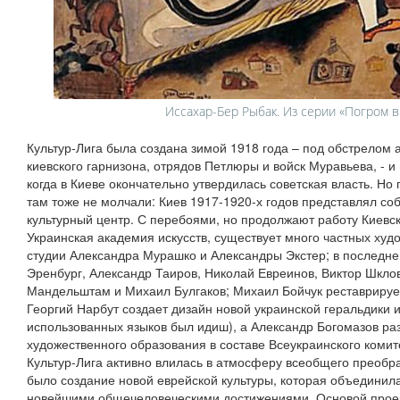
Иссахар-Бер Рыбак. Из серии «Погром в
Культур-Лига была создана зимой 1918 года – под обстрелом 
киевского гарнизона, отрядов Петлюры и войск Муравьева, - и
когда в Киеве окончательно утвердилась советская власть. Но 
там тоже не молчали: Киев 1917-1920-х годов представлял с
культурный центр. С перебоями, но продолжают работу Киевс
Украинская академия искусств, существует много частных худ
студии Александра Мурашко и Александры Экстер; в последне
Эренбург, Александр Таиров, Николай Евреинов, Виктор Шклов
Мандельштам и Михаил Булгаков; Михаил Бойчук реставрируе
Георгий Нарбут создает дизайн новой украинской геральдики и
использованных языков был идиш), а Александр Богомазов р
художественного образования в составе Всеукраинского комит
Культур-Лига активно влилась в атмосферу всеобщего преобр
было создание новой еврейской культуры, которая объединил
новейшими общечеловеческими достижениями. Основой прое