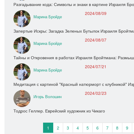
Разгадывание кода: Символы и знаки в картине Израиля Бр
2024/08/09
Марина Бройде
Запертые Искры: Загадка Зеленых Бутылок Израиля Бройтм
2024/08/07
Марина Бройде
Тайны и Откровения в работах Израиля Бройтмана: Размыш
2024/07/21
Марина Бройде
Медитация с картиной "Красный натюрморт с клубникой" И
2024/02/23
Игорь Волошин
Тодрос Геллер. Еврейский художник из Чикаго
1
2
3
4
5
6
7
8
9