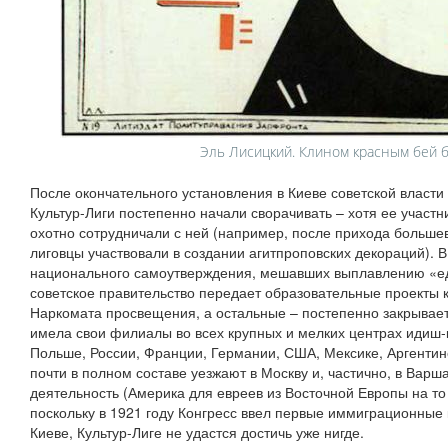
Эль Лисицкий. Клином красным бей б
После окончательного установления в Киеве советской власти 
Культур-Лиги постепенно начали сворачивать – хотя ее участ
охотно сотрудничали с ней (например, после прихода большев
лиговцы участвовали в создании агитпроповских декораций). 
национального самоутверждения, мешавших выплавлению «ед
советское правительство передает образовательные проекты к
Наркомата просвещения, а остальные – постепенно закрывает.
имела свои филиалы во всех крупных и мелких центрах идиш-к
Польше, России, Франции, Германии, США, Мексике, Аргентине
почти в полном составе уезжают в Москву и, частично, в Варш
деятельность (Америка для евреев из Восточной Европы на т
поскольку в 1921 году Конгресс ввел первые иммиграционные к
Киеве, Культур-Лиге не удастся достичь уже нигде.