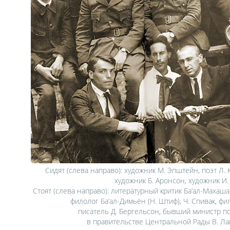
Сидят (слева направо): художник М. Эпштейн, поэт Л. К
художник Б. Аронсон, художник И.
Стоят (слева направо): литературный критик Ба‘ал-Махаша
филолог Ба‘ал-Димьён (Н. Штиф), Ч. Спивак, фи
писатель Д. Бергельсон, бывший министр п
в правительстве Центральной Рады В. Л