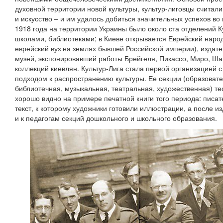
духовной территории новой культуры, культур-лиговцы считал
и искусство – и им удалось добиться значительных успехов во 
1918 года на территории Украины было около ста отделений К
школами, библиотеками; в Киеве открывается Еврейский наро
еврейский вуз на землях бывшей Российской империи), издате
музей, экспонировавший работы Брейгеля, Пикассо, Миро, Шаг
коллекций киевлян. Культур-Лига стала первой организацией 
подходом к распространению культуры. Ее секции (образовате
библиотечная, музыкальная, театральная, художественная) те
хорошо видно на примере печатной книги того периода: писа
текст, к которому художники готовили иллюстрации, а после и
и к педагогам секций дошкольного и школьного образования.