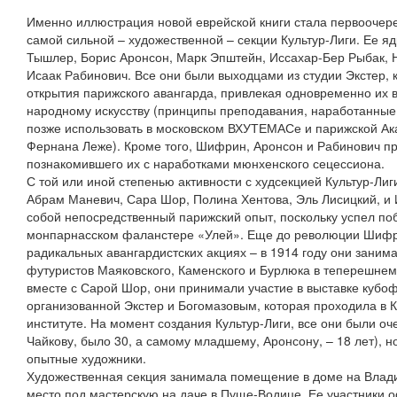
Именно иллюстрация новой еврейской книги стала первоочере
самой сильной – художественной – секции Культур-Лиги. Ее я
Тышлер, Борис Аронсон, Марк Эпштейн, Иссахар-Бер Рыбак,
Исаак Рабинович. Все они были выходцами из студии Экстер, 
открытия парижского авангарда, привлекая одновременно их 
народному искусству (принципы преподавания, наработанные в
позже использовать в московском ВХУТЕМАСе и парижской Ак
Фернана Леже). Кроме того, Шифрин, Аронсон и Рабинович п
познакомившего их с наработками мюнхенского сецессиона.
С той или иной степенью активности с худсекцией Культур-Ли
Абрам Маневич, Сара Шор, Полина Хентова, Эль Лисицкий, и 
собой непосредственный парижский опыт, поскольку успел по
монпарнасском фаланстере «Улей». Еще до революции Шифри
радикальных авангардистских акциях – в 1914 году они зани
футуристов Маяковского, Каменского и Бурлюка в теперешнем
вместе с Сарой Шор, они принимали участие в выставке кубо
организованной Экстер и Богомазовым, которая проходила в 
институте. На момент создания Культур-Лиги, все они были о
Чайкову, было 30, а самому младшему, Аронсону, – 18 лет), н
опытные художники.
Художественная секция занимала помещение в доме на Влади
место под мастерскую на даче в Пуще-Водице. Ее участники 