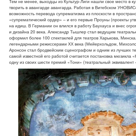
Тем не менее, выходцы из Культур-Лиги нашли свое место в к
творить в авангарде авангарда. Работая в Витебском УНОВИС
возможность перевода супрематизма из плоскости в пространс
«супрематический ордер» – и его первые Проуны (проекты ут
на идиш. В Германии он влился в работу Баухауса и внес огр
и дизайна 20 века. Александр Тышлер стал ведущим театрал
оформил более 100 спектаклей для театров Харькова, Минска
легендарными режиссерами ХХ века (Мейерхольдом, Михоэлс
Аронсон стал бродвейским сценографом и одним из лучших т
самой известной его работой считается постановка мюзикла «
одну из своих шести премий «Тони» (театральный эквивалент 