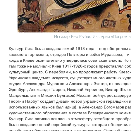
Иссахар-Бер Рыбак. Из серии «Погром в
Культур-Лига была создана зимой 1918 года – под обстрелом 
киевского гарнизона, отрядов Петлюры и войск Муравьева, - и
когда в Киеве окончательно утвердилась советская власть. Но 
там тоже не молчали: Киев 1917-1920-х годов представлял с
культурный центр. С перебоями, но продолжают работу Киевс
Украинская академия искусств, существует много частных худ
студии Александра Мурашко и Александры Экстер; в последне
Эренбург, Александр Таиров, Николай Евреинов, Виктор Шклов
Мандельштам и Михаил Булгаков; Михаил Бойчук реставрируе
Георгий Нарбут создает дизайн новой украинской геральдики и
использованных языков был идиш), а Александр Богомазов р
художественного образования в составе Всеукраинского комит
Культур-Лига активно влилась в атмосферу всеобщего преобр
было создание новой еврейской культуры, которая объединил
новейшими общечеловеческими достижениями. Основой прое