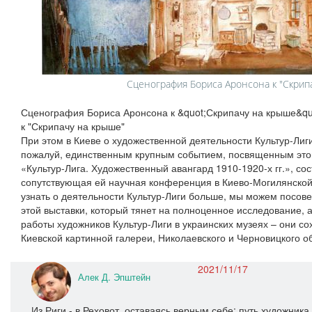
Сценография Бориса Аронсона к "Скрип
Сценография Бориса Аронсона к &quot;Скрипачу на крыше&q
к "Скрипачу на крыше"
При этом в Киеве о художественной деятельности Культур-Лиг
пожалуй, единственным крупным событием, посвященным это
«Культур-Лига. Художественный авангард 1910-1920-х гг.», сос
сопутствующая ей научная конференция в Киево-Могилянской а
узнать о деятельности Культур-Лиги больше, мы можем посове
этой выставки, который тянет на полноценное исследование, а
работы художников Культур-Лиги в украинских музеях – они с
Киевской картинной галереи, Николаевского и Черновицкого о
2021/11/17
Алек Д. Эпштейн
Из Риги - в Реховот, оставаясь верным себе: путь художни