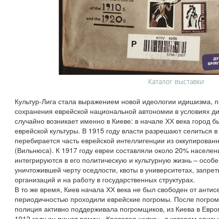
Каталог выставки
Культур-Лига стала выражением новой идеологии идишизма, 
сохранения еврейской национальной автономии в условиях д
случайно возникает именно в Киеве: в начале ХХ века город 
еврейской культуры. В 1915 году власти разрешают селиться 
перебирается часть еврейской интеллигенции из оккупирова
(Вильнюса). К 1917 году евреи составляли около 20% населен
интегрируются в его политическую и культурную жизнь – осо
уничтожившей черту оседлости, квоты в университетах, запре
организаций и на работу в государственных структурах.
В то же время, Киев начала ХХ века не был свободен от антис
периодичностью проходили еврейские погромы. После погрома
полиция активно поддерживала погромщиков, из Киева в Евр
1912 году он пишет роман «Кровавая шутка», в котором опис