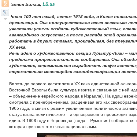
Ксения Билаш,
LB.ua
Ровно 100 лет назад, летом 1918 года, в Киеве появилас
организация. Она просуществовала всего несколько лет,
участники успели создать художественный язык, став
авангардного искусства; а после распада этой организ
работать в других странах, прокладывая, без преувели
ХХ века.
Речь идет о художественной секции Культур-Лиги – мал
пределами профессионального сообщества. Она объедин
художников, стремившихся выработать новую эстетику
стремительно меняющейся самоидентификации восточн
Вплоть до первого десятилетия ХХ века единственной альтер
Восточной Европы была культура иврита и связанная с ней ид
– объединение еврейского народа в Израиле). На идиш еврей
смотрела с пренебрежением, расценивая его как своеобразны
1905 года, в связи с резким увеличением политической активн
статус языка политического – и одновременно происходит взр
идиш. В 1908 году в Черновцах (тогда – Румыния) собирается
которая признает этот язык национальным.