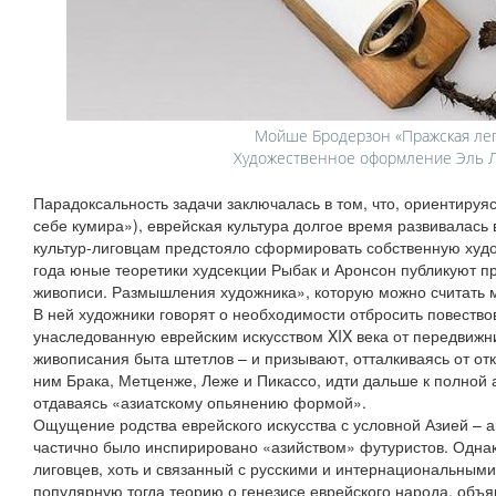
Мойше Бродерзон «Пражская лег
Художественное оформление Эль 
Парадоксальность задачи заключалась в том, что, ориентируяс
себе кумира»), еврейская культура долгое время развивалась 
культур-лиговцам предстояло сформировать собственную худ
года юные теоретики худсекции Рыбак и Аронсон публикуют п
живописи. Размышления художника», которую можно считать 
В ней художники говорят о необходимости отбросить повество
унаследованную еврейским искусством XIX века от передвижни
живописания быта штетлов – и призывают, отталкиваясь от от
ним Брака, Метценже, Леже и Пикассо, идти дальше к полной 
отдаваясь «азиатскому опьянению формой».
Ощущение родства еврейского искусства с условной Азией – 
частично было инспирировано «азийством» футуристов. Однак
лиговцев, хоть и связанный с русскими и интернациональным
популярную тогда теорию о генезисе еврейского народа, объ