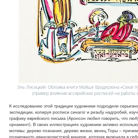
Эль Лисицкий. Обложка книги Мойше Бродерзона «Сихат Ху
(пример влияния ассирийских росписей на работы 
К исследованию этой традиции художники подходили серьезно
экспедиции, копируя росписи синагог и резьбу надгробий, из
графику еврейского письма (Аронсон любил говорить, что люб
орнамент). В своих иллюстрациях художники активно исполь
мотивы: дерево познания, дерево жизни, венец Торы – причем
подчеркнуто авангардистской манере, которая включала в себя