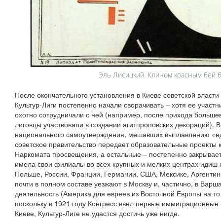
Эль Лисицкий. Клином красным бей б
После окончательного установления в Киеве советской власти 
Культур-Лиги постепенно начали сворачивать – хотя ее участ
охотно сотрудничали с ней (например, после прихода большев
лиговцы участвовали в создании агитпроповских декораций). 
национального самоутверждения, мешавших выплавлению «ед
советское правительство передает образовательные проекты к
Наркомата просвещения, а остальные – постепенно закрывает.
имела свои филиалы во всех крупных и мелких центрах идиш-к
Польше, России, Франции, Германии, США, Мексике, Аргентине
почти в полном составе уезжают в Москву и, частично, в Варш
деятельность (Америка для евреев из Восточной Европы на т
поскольку в 1921 году Конгресс ввел первые иммиграционные к
Киеве, Культур-Лиге не удастся достичь уже нигде.