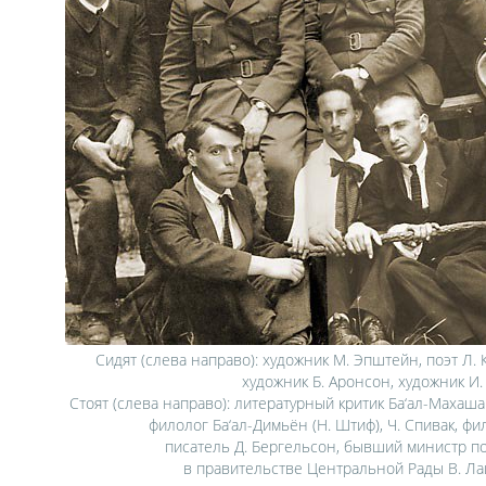
Сидят (слева направо): художник М. Эпштейн, поэт Л. К
художник Б. Аронсон, художник И.
Стоят (слева направо): литературный критик Ба‘ал-Махаша
филолог Ба‘ал-Димьён (Н. Штиф), Ч. Спивак, фи
писатель Д. Бергельсон, бывший министр п
в правительстве Центральной Рады В. Л