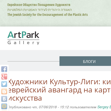
Перейти
Еврейское Общество Поощрения Художеств
к
האגודה היהודית לעידוד האמנויות הפלסטיות
основному
The Jewish Society for the Encouragement of the Plastic Arts
содержанию
БЛОГИ
Художники Культур-Лиги: к
еврейский авангард на кар
искусства
Опубликовано чт, 07/06/2018 - 15:12 пользователем
Sergey 