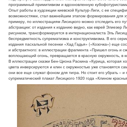
программный примитивизм и вдохновленную кубофотуриста
Опыт работы в худсекции киевской Культур-Лиги, с ее специ
возможностями, стал важнейшим этапом формирования для ху
примеру, по иллюстрациям Лисицкого можно отследить его пу
абстракции: от издания к изданию видно, как еврей Элиезер 
рисунком, трансформируется в интернационалиста Эль Лисицк
беспредметность супрематизма и конструктивизма. В его сери
издания пасхальной песенки «Хад Гадья» («Козочка») еще со
и абстрактного: в иллюстрации фрагмента «Пришел огонь и сже
воплощающий огонь, превращается в красную окружность, в к
В иллюстрации сказки Бен-Циона Раскина «Курица, которая хо
цвета инверсируются и клин с окружностью уже становятся с
они все еще служат фоном для тигра. Но стоит его убрать – и
супрематический плакат Лисицкого 1920 года «Клином красны