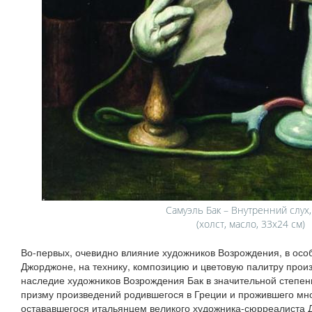
Самуэль Бак – Внутренний слух,
(холст, масло, 33х24 см)
Во-первых, очевидно влияние художников Возрождения, в осо
Джорджоне, на технику, композицию и цветовую палитру произ
наследие художников Возрождения Бак в значительной степен
призму произведений родившегося в Греции и прожившего мно
остававшегося итальянцем великого художника-сюрреалиста 