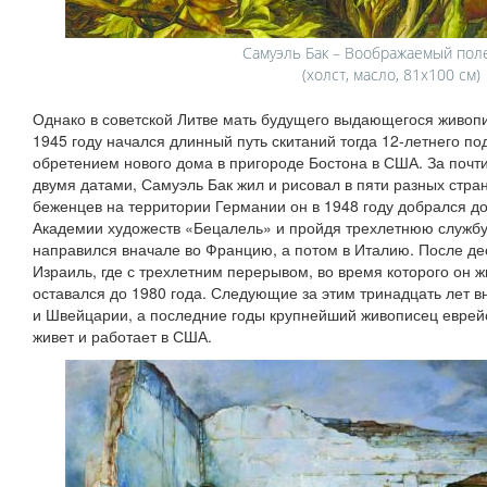
Самуэль Бак – Воображаемый поле
(холст, масло, 81х100 см)
Однако в советской Литве мать будущего выдающегося живопис
1945 году начался длинный путь скитаний тогда 12-летнего по
обретением нового дома в пригороде Бостона в США. За почт
двумя датами, Самуэль Бак жил и рисовал в пяти разных стра
беженцев на территории Германии он в 1948 году добрался до
Академии художеств «Бецалель» и пройдя трехлетнюю службу 
направился вначале во Францию, а потом в Италию. После дес
Израиль, где с трехлетним перерывом, во время которого он ж
оставался до 1980 года. Следующие за этим тринадцать лет в
и Швейцарии, а последние годы крупнейший живописец еврей
живет и работает в США.