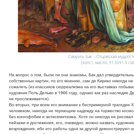
Самуэль Бак – Отцовская мудрост
(холст, масло, 91.5х91.5 см
На вопрос о том, были ли они знакомы, Бак дал утвердительный
собственных картин, по его мнению, сам де Кирико никогда не
сожалеть (из классиков сюрреализма на его выставках побыв
художник Поль Дельво в 1966 году, однако как раз наследие Д
не прослеживается).
Во-вторых, при всем его внимании к беспримерной трагедии Хо
человеком, никогда не теряющим надежду на торжество космо
без ксенофобии и антисемитизма. Хотя он никогда не рисовал
пейзажи и достижения, его, очевидно, можно назвать художни
возрождения, ибо его работы одна за другой демонстрируют 