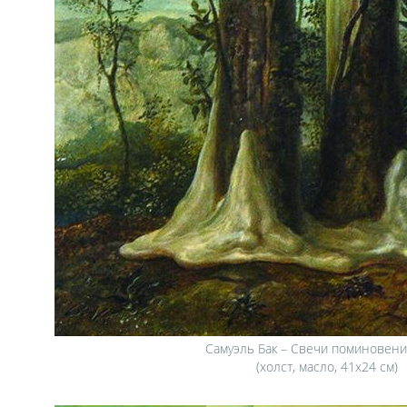
Самуэль Бак – Свечи поминовени
(холст, масло, 41х24 см)