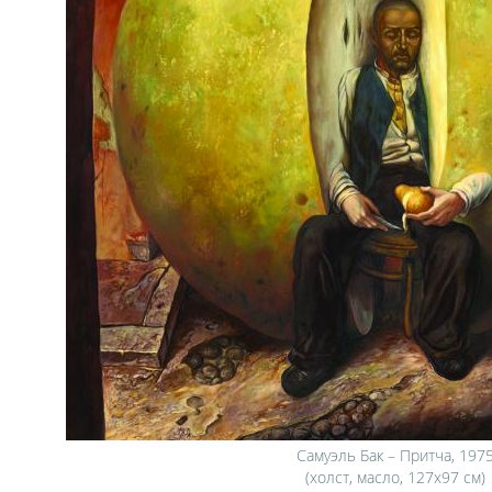
Самуэль Бак – Притча, 197
(холст, масло, 127х97 см)