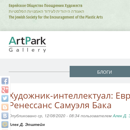
Перейти
Еврейское Общество Поощрения Художеств
к
האגודה היהודית לעידוד האמנויות הפלסטיות
основному
The Jewish Society for the Encouragement of the Plastic Arts
содержанию
БЛОГИ
Художник-интеллектуал: Ев
Ренессанс Самуэля Бака
Опубликовано ср, 12/08/2020 - 08:34 пользователем
Алек Д.
Алек Д. Эпштейн