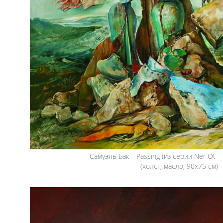
Самуэль Бак – Passing (из серии Ner Ot –
(холст, масло, 90х75 см)