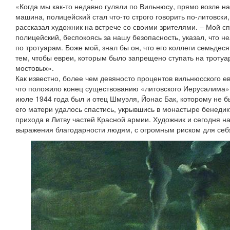
«Когда мы как-то недавно гуляли по Вильнюсу, прямо возле н
машина, полицейский стал что-то строго говорить по-литовски,
рассказал художник на встрече со своими зрителями. – Мой сп
полицейский, беспокоясь за нашу безопасность, указал, что не
по тротуарам. Боже мой, знал бы он, что его коллеги семьдеся
тем, чтобы евреи, которым было запрещено ступать на тротуа
мостовых».
Как известно, более чем девяносто процентов вильнюсского ев
что положило конец существованию «литовского Иерусалима»;
июле 1944 года был и отец Шмуэля, Йонас Бак, которому не бы
его матери удалось спастись, укрывшись в монастыре бенедикт
прихода в Литву частей Красной армии. Художник и сегодня н
выражения благодарности людям, с огромным риском для себя