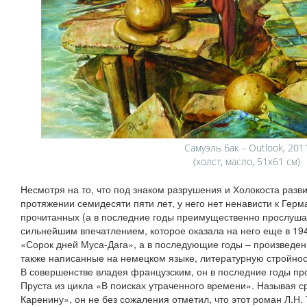
Самуэль Бак – Outlook, 201
(холст, масло, 51х61 см)
Несмотря на то, что под знаком разрушения и Холокоста разви
протяжении семидесяти пяти лет, у него нет ненависти к Герм
прочитанных (а в последние годы преимущественно прослушан
сильнейшим впечатлением, которое оказала на него еще в 19
«Сорок дней Муса-Дага», а в последующие годы – произведе
также написанные на немецком языке, литературную стройнос
В совершенстве владея французским, он в последние годы п
Пруста из цикла «В поисках утраченного времени». Называя с
Каренину», он не без сожаления отметил, что этот роман Л.Н. 