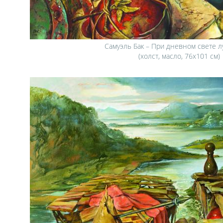
Самуэль Бак – При дневном свете л
(холст, масло, 76х101 см)