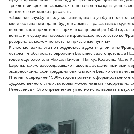
трехлетний срок, не скрывая, что ненавидел каждый день свое
не имел возможности рисовать.
«Закончив службу, я получил стипендию на учебу и полетел в
моей больше никогда не будет в армии, – рассказывал художн
недели, как я прилетел в Париж, в конце октября 1956 года, н
война, и я сразу же побежал в израильское посольство во Фран
резервисты, можем попасть на призывные пункты».
К счастью, война эта не продлилась и десяти дней, и из Франц
остался, чтобы искать еврейский Вильнюс своего детства в Па
годов еще работали Михаил Кикоин, Пинхус Кремень, Мане-Ка
Европы, так же воссоздававшие навсегда оставленный ими мир
экспрессионистской традиции был близок и Бак, но семь лет, 
Италии, к середине 1960-х годов привели к формированию ег
художественного стиля, который можно назвать «сюрреалистс
Ренессанса». Это определение уместно использовать в двух з