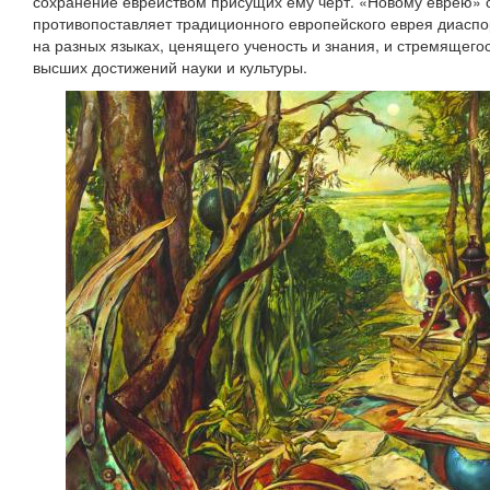
сохранение еврейством присущих ему черт. «Новому еврею» с
противопоставляет традиционного европейского еврея диаспо
на разных языках, ценящего ученость и знания, и стремящегос
высших достижений науки и культуры.