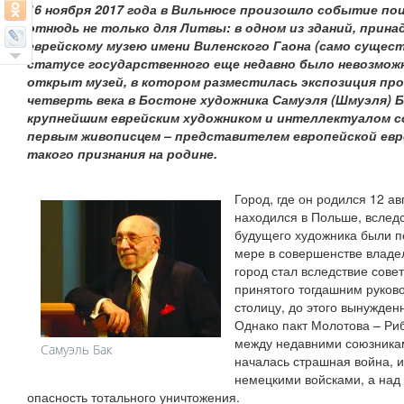
16 ноября 2017 года в Вильнюсе произошло событие п
отнюдь не только для Литвы: в одном из зданий, прин
еврейскому музею имени Виленского Гаона (само сущест
статусе государственного еще недавно было невозмож
открыт музей, в котором разместилась экспозиция пр
четверть века в Бостоне художника Самуэля (Шмуэля) Б
крупнейшим еврейским художником и интеллектуалом со
первым живописцем – представителем европейской евр
такого признания на родине.
Город, где он родился 12 ав
находился в Польше, вслед
будущего художника были п
мере в совершенстве владе
город стал вследствие сове
принятого тогдашним руков
столицу, до этого вынужден
Однако пакт Молотова – Ри
между недавними союзника
Самуэль Бак
началась страшная война, и
немецкими войсками, а над
опасность тотального уничтожения.