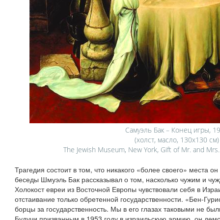
Самуэль Бак – Конец игры, 1
(холст, масло, 130х130 см)
The Jewish Museum, New York, Gift of Mr. and Mrs
Трагедия состоит в том, что никакого «более своего» места он
беседы Шмуэль Бак рассказывал о том, насколько чужим и чу
Холокост евреи из Восточной Европы чувствовали себя в Изра
отстаивание только обретенной государственности. «Бен-Гури
борцы за государственность. Мы в его глазах таковыми не был
Будучи призванным в 1953 году в израильскую армию, он дем