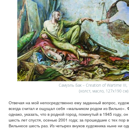
Самуэль Бак – Creation of Wartime III
(холст, масло, 127х190 см)
Отвечая на мой непосредственно ему заданный вопрос, художни
всегда считал и ощущал себя «мальчиком родом из Вильно». Ф
однако, указать, что в родной город, покинутый в 1945 году, 
шесть лет спустя, осенью 2001 года; за прошедшие с тех пор 
Вильнюсе шесть раз. Из четырех внуков художника ныне ни оди