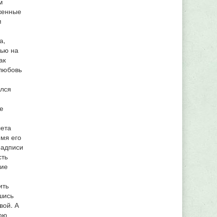
м
рженные
м
а,
рью на
ак
 любовь
ился
е
лета
Имя его
надписи
сть
гие
ить
шись
вой. А
мою