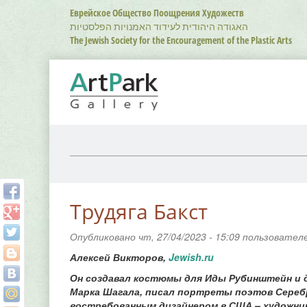
Перейти
Еврейское Общество Поощрения Художеств
к
האגודה היהודית לעידוד האמנויות הפלסטיות
основному
The Jewish Society for the Encouragement of the Plastic Arts
содержанию
Трудяга Бакст
Опубликовано чт, 27/04/2023 - 15:09 пользовате
Алексей Викторов,
Jewish.ru
Он создавал костюмы для Иды Рубинштейн и д
Марка Шагала, писал портреты поэтов Серебря
востребованным дизайнером в США – художник 