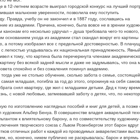
е в 12-летнем возрасте выиграл городской конкурс на лучший порт
вившая мальчонке уверенности, позволила ему поступить
. Правда, учебу он не закончил и в 1887 году, сославшись на
ие из академии. Причина, конечно, была вовсе не в зрении худож
 канонам его несколько удручал – душа требовала чего-то нового,
ым основанием ухода из академии стал скандал вокруг его картины
ю, а потому изобразил все с предельной достоверностью. В плачу
, с легкостью угадывалась их национальная принадлежность. Явны
ривел к тому, что картина была перечеркнута членами академическо
 картину без всякой задней мысли и даже не задумываясь, что она 
совета спокойно и без сожаления покинул академию.
тогда уже не столько обучение, сколько забота о семье, состоящей
и самая младшая, погибла за год до этого, опрокинув на себя самов
 брата снял квартиру, где жил с младшими детьми. Дед к тому врем
знь, с новой любовью, затмевавшей заботу о детях, что, по некото
кую по изготовлению наглядных пособий и книг для детей, а позже 
л художник Альбер Бенуа. В совершенстве владея акварельной тех
ьтантом к влиятельному барону, а по совместительству художнику-
ючения творческого союза с Львом Розенбергом этот барон вдруг
ятков отличных работ к каждой из проводимых акварелистами выста
ем, но, конечно, никем публично не раскрывалась: барон и впрямь