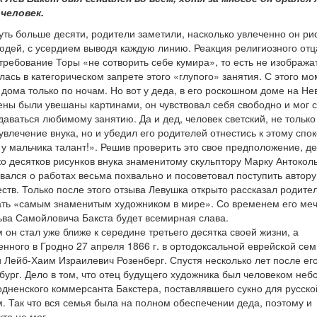
человек.
уть больше десяти, родители заметили, насколько увлеченно он ри
юдей, с усердием выводя каждую линию. Реакция религиозного отц
требование Торы «не сотворить себе кумира», то есть не изобража
лась в категорическом запрете этого «глупого» занятия. С этого м
дома только по ночам. Но вот у деда, в его роскошном доме на Не
тены были увешаны картинами, он чувствовал себя свободно и мог 
даваться любимому занятию. Да и дед, человек светский, не только
влечение внука, но и убедил его родителей отнестись к этому спо
 у мальчика талант!». Решив проверить это свое предположение, д
о десятков рисунков внука знаменитому скульптору Марку Антокол
звался о работах весьма похвально и посоветовал поступить автору
тв. Только после этого отзыва Левушка открыто рассказал родите
тать «самым знаменитым художником в мире». Со временем его ме
ьва Самойловича Бакста будет всемирная слава.
 он стал уже ближе к середине третьего десятка своей жизни, а
нного в Гродно 27 апреля 1866 г. в ортодоксальной еврейской сем
 Лейб-Хаим Израилевич Розенберг. Спустя несколько лет после ег
ург. Дело в том, что отец будущего художника был человеком неб
одненского коммерсанта Бакстера, поставлявшего сукно для русско
. Так что вся семья была на полном обеспечении деда, поэтому и
кто не мог.