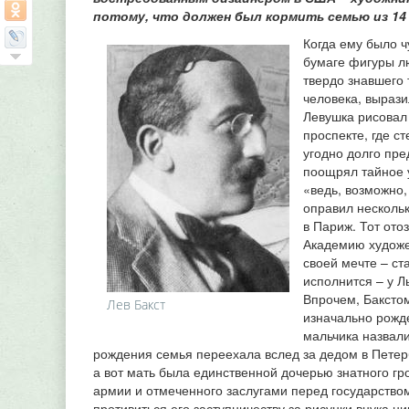
потому, что должен был кормить семью из 14 
Когда ему было ч
бумаге фигуры л
твердо знавшего 
человека, вырази
Левушка рисовал 
проспекте, где с
угодно долго пре
поощрял тайное у
«ведь, возможно,
оправил нескольк
в Париж. Тот ото
Академию художес
своей мечте – с
исполнится – у Л
Впрочем, Бакстом
Лев Бакст
изначально рожде
мальчика назвали
рождения семья переехала вслед за дедом в Петерб
а вот мать была единственной дочерью знатного гр
армии и отмеченного заслугами перед государством
противиться его заступничеству за рисунки внука ни