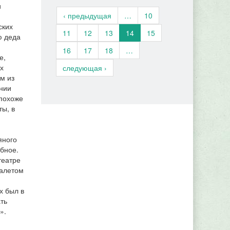
и
‹ предыдущая
…
10
ских
11
12
13
14
15
ю деда
16
17
18
…
е,
х
следующая ›
м из
ании
 похоже
ты, в
яного
абное.
театре
балетом
х был в
ать
».