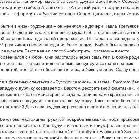
ествовать. Например, вместе со своим другом Валентином Серовы
нии картину о гибели Атлантиды – «Античный ужас» получил восто
 Париж – оформлять «Русские сезоны» Сергея Дягилева, ставшие та
бытий в жизни художника – он женился на дочери Павла Третьяков
же не было в живых, как и первого мужа Любы, оставшейся с доче
й встречи Бакст сделал ей предложение. Но тогда это выглядело к
дей различного вероисповедания было нельзя. Выбор был невелик:
 результате Бакст нашел способ «обхитрить» систему – вместо
обвенчался с Любой. Они расстались через семь лет. В браке род
 не меньше. Теплые отношения бывшие супруги сохранят на всю
ть детей, полностью обеспечивая и их, и бывшую жену. Сразу посл
ся в балетных спектаклях «Русских сезонов», а затем «Русского ба
 западную публику создаваемой Бакстом декоративной фантазией. 
 знаменитых балетмейстеров, иногда на афише даже красовались 
ись заказы из других театров по всему миру. Такая востребованно
ых претензий Дягилева, художник разорвал с ним отношения на дол
о Бакст был настоящим трудягой, подрабатывавшим, чтобы прокорм
для этого не хватало. Уже будучи известным и триумфально пронес
телем в частной школе, открытой в Петербурге Елизаветой Званце
ал, впоследствии написавший с благодарностью: «Бакст повернул 