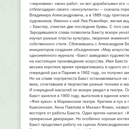
«черновики» своих работ, но вот дорабатывал его 
отблагодарил своего «консультанта» – сначала пор
Владимира Александровича, а в 1889 году пригласи
художников. Именно к ней Лев Розенберг, желая в
– Бакстер, отметая две последние буквы. С того сам
Зародившаяся слава позволила Баксту вскоре уехат
изучал разные пласты культуры, творения знаменит
собственного стиля. Сблизившись с Александром Б
инициаторов создания объединения «Мир искусства
одноимённого журнала –Бакст заведовал художеств
на настоящее произведение искусства. Имя Бакста 
весьма короткое время превратившись в одного из 
очередной раз в Париже в 1902 году, он получил зак
Но на славе портретиста Бакст останавливаться не
века, сочетавшим в творчестве разные техники и ж
И очередной масштаб он вскоре увидел в театре.
Бакст занялся в 1900 году, выполнив в едином клю
«Фея кукол» в Мариинском театре. Критики в пух и 
Кшесинская, Анна Павлова и Михаил Фокин, назвали
восторге от работы Бакста. Один критик написал: «
прекрасные декорации. Но особенно хороши костюмы
Бакст продолжил работу на сценах Александринско