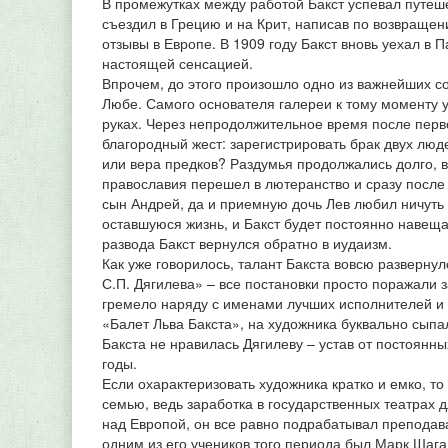
В промежутках между работой Бакст успевал путеш
съездил в Грецию и на Крит, написав по возвраще
отзывы в Европе. В 1909 году Бакст вновь уехал в
настоящей сенсацией.
Впрочем, до этого произошло одно из важнейших со
Любе. Самого основателя галереи к тому моменту у
руках. Через непродолжительное время после перво
благородный жест: зарегистрировать брак двух лю
или вера предков? Раздумья продолжались долго, в
православия перешел в лютеранство и сразу после 
сын Андрей, да и приемную дочь Лев любил ничуть
оставшуюся жизнь, и Бакст будет постоянно навеща
развода Бакст вернулся обратно в иудаизм.
Как уже говорилось, талант Бакста вовсю развернул
С.П. Дягилева» – все постановки просто поражали
гремело наряду с именами лучших исполнителей и
«Балет Льва Бакста», на художника буквально сыпал
Бакста не нравилась Дягилеву – устав от постоянн
годы.
Если охарактеризовать художника кратко и емко, т
семью, ведь заработка в государственных театрах 
над Европой, он все равно подрабатывал преподава
одним из его учеников того периода был Марк Шаг