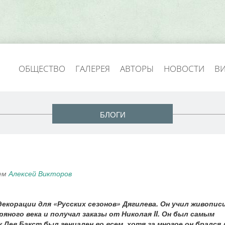
ОБЩЕСТВО
ГАЛЕРЕЯ
АВТОРЫ
НОВОСТИ
В
БЛОГИ
лем
Алексей Викторов
екорации для «Русских сезонов» Дягилева. Он учил живопис
ного века и получал заказы от Николая II. Он был самым
Лев Бакст был гениален во всем, хотя за многое он брался