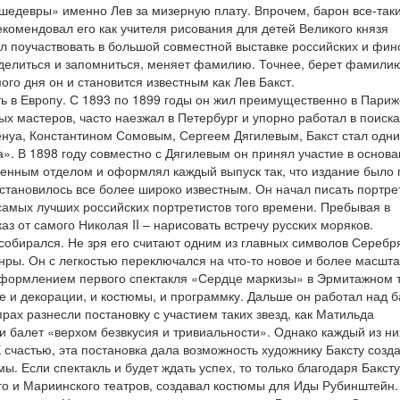
«шедевры» именно Лев за мизерную плату. Впрочем, барон все-так
екомендовал его как учителя рисования для детей Великого князя
л поучаствовать в большой совместной выставке российских и фин
ыделиться и запомниться, меняет фамилию. Точнее, берет фамили
ого дня он и становится известным как Лев Бакст.
ь в Европу. С 1893 по 1899 годы он жил преимущественно в Париж
ых мастеров, часто наезжал в Петербург и упорно работал в поиска
енуа, Константином Сомовым, Сергеем Дягилевым, Бакст стал одни
». В 1898 году совместно с Дягилевым он принял участие в основ
енным отделом и оформлял каждый выпуск так, что издание было
становилось все более широко известным. Он начал писать портре
самых лучших российских портретистов того времени. Пребывая в
аз от самого Николая II – нарисовать встречу русских моряков.
 собирался. Не зря его считают одним из главных символов Серебр
анры. Он с легкостью переключался на что-то новое и более масшт
 Оформлением первого спектакля «Сердце маркизы» в Эрмитажном 
че и декорации, и костюмы, и программку. Дальше он работал над 
прах разнесли постановку с участием таких звезд, как Матильда
 балет «верхом безвкусия и тривиальности». Однако каждый из ни
К счастью, эта постановка дала возможность художнику Баксту созд
. Если спектакль и будет ждать успех, то только благодаря Баксту
го и Мариинского театров, создавал костюмы для Иды Рубинштейн.