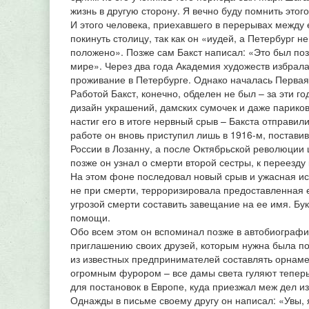
жизнь в другую сторону. Я вечно буду помнить этого
И этого человека, приехавшего в перерывах между е
покинуть столицу, так как он «иудей, а Петербург н
положено». Позже сам Бакст написал: «Это был поз
мире». Через два года Академия художеств избрала
проживание в Петербурге. Однако началась Первая 
Работой Бакст, конечно, обделен не был – за эти 
дизайн украшений, дамских сумочек и даже париков
настиг его в итоге нервный срыв – Бакста отправил
работе он вновь приступил лишь в 1916-м, поставив
России в Лозанну, а после Октябрьской революции
позже он узнал о смерти второй сестры, к переезду
На этом фоне последовал новый срыв и ужасная исто
не при смерти, терроризировала предоставленная е
угрозой смерти составить завещание на ее имя. Бу
помощи.
Обо всем этом он вспоминал позже в автобиографии
приглашению своих друзей, которым нужна была по
из известных предпринимателей составлять орнаме
огромным фурором – все дамы света гуляют теперь
для постановок в Европе, куда приезжал меж дел и
Однажды в письме своему другу он написал: «Увы, я