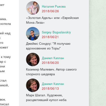
рет
Наталия Рыкова
2018/06/26
«Золотая Адель» или «Еврейская
ника.
Мона Лиза»
 хотела
Sergey Boguslavskiy
щей над
2018/06/21
й
го
Джеймс Сондоу: "Я получаю
может
вдохновение из Торы"
 к тому
Даниил Каплан
ар с
2018/06/20
ени
Казимир Малевич. Автор самого
рым
спорного шедевра
стал
Даниил Каплан
никой,
2018/06/13
Марк Шагал. Художник,
вок.
расцветивший купол неба
 писал