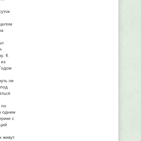
суток
 целом
на
ал
и
у. К
 из
 Годом
чуть ли
 под
аться
 по
н одним
ерике с
аций
х живут