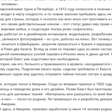
 человека».
вропейскими турне в Петербург, в 1912 году попросили в течение 
е входит в черту оседлости, и по новым законам пребывать здесь не
ор для страны, которую я пытался изо всех моих сил прославить в
 его своим действительным членом – этот статус давал ему право 
мировая война, и госдотации театра резко сократились.
годы работал он и дизайнером интерьеров, модельером, разрабатыв
, увлекался фотографией – по сути, работал на износ. Вот почему 
и лечиться в Швейцарию, запретив прикасаться к бумаге и карандаш
 в Риме два балета. Вслед за этим он перевез одну из своих сестер
 ценой неимоверных усилий перевез в Италию жену и двоих детей.
 которой Бакст уже подготовил все необходимое.
рия, как его, больного и прикованного в кровати, находившегося 
му сиделка. Подключив своего мужа, сиделка требовала от Бакста
квально чудом ему удалось отправить тайное письмо сестре и дожд
, которую писал в Америке. Сюда он впервые приехал в 1922 году
мощь в переделке дома и его дизайне. Позже Бакст был приглаше
нты для шелковых тканей. «Материалы мои разошлись по всей Ам
 в них», – писал он родным. Не прекращал он и разработку декор
з Америки.
 здесь, в Америке, прикован заработком (у меня 14 человек родны