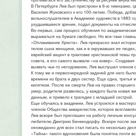
В Петербурге Лев был пристроен в 6-ю гимназию, гд
Василия Жуковского к его 100-летию. Победа, доба
вольнослушателем в Академию художеств в 1883 году
ухудшившееся зрение, подал документы на отчислен
Во-первых, сам процесс обучения по академическим
выражаться на бумаге свободно. Но все-таки главн
«Оплакивание Христа». Лев прекрасно знал истори
телом сына женщине, как и в окружавших ее людях
еврейский акцент в трактовке христианской темы п
совета, а его самого вызвали «на ковер». Создавая
вызвать чье-то негодование, Лев выслушал членов 
К тому же и первоочередной задачей для него было 
времени из брата и двух сестер. Еще одна, третья 
кипятком. После ее смерти Лев на правах старшего
умер, родители развелись, у каждого была новая жи
данным, и привело к трагедии с младшей сестрой.
Еще обучаясь в академии, Лев устроился в мастерс
членом Общества акварелистов, которое возглавля
Лев вскоре был приглашен на работу личным консул
любителю Дмитрию Бенкендорфу. Вскоре после закл
неожиданно для всех стал писать по несколько дес
«Тайна» такого вдохновения была понятна почти вс