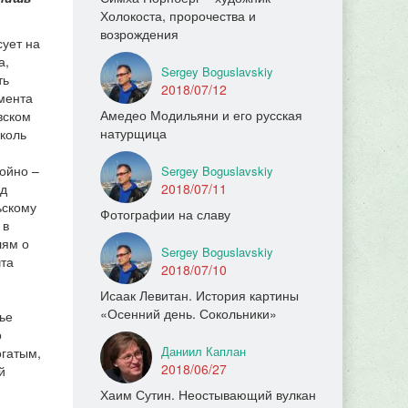
Холокоста, пророчества и
возрождения
сует на
а,
Sergey Boguslavskiy
ть
2018/07/12
омента
Амедео Модильяни и его русская
вском
натурщица
сколь
койно –
Sergey Boguslavskiy
ед
2018/07/11
ьскому
Фотографии на славу
 в
лям о
Sergey Boguslavskiy
чта
2018/07/10
Исаак Левитан. История картины
«Осенний день. Сокольники»
ье
о
Даниил Каплан
огатым,
2018/06/27
й
Хаим Сутин. Неостывающий вулкан