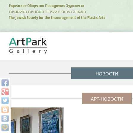
Перейти
Еврейское Общество Поощрения Художеств
к
האגודה היהודית לעידוד האמנויות הפלסטיות
основному
The Jewish Society for the Encouragement of the Plastic Arts
содержанию
НОВОСТИ
АРТ-НОВОСТИ