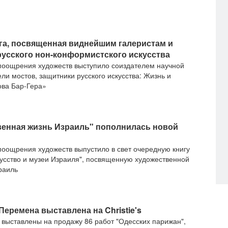
га, посвященная виднейшим галеристам и
усского нон-конформистского искусства
поощрения художеств выступило соиздателем научной
и мостов, защитники русского искусства: Жизнь и
ова Бар-Гера»
венная жизнь Израиль" пополнилась новой
поощрения художеств выпустило в свет очередную книгу
усство и музеи Израиля", посвященную художественной
раиль
Перемена выставлена на Christie's
выставлены на продажу 86 работ "Одесских парижан",