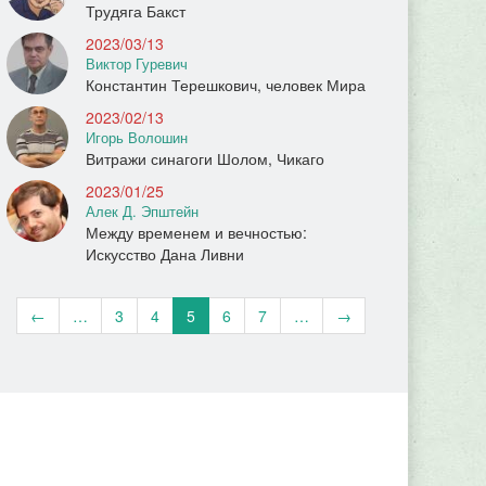
Трудяга Бакст
2023/03/13
Виктор Гуревич
Константин Терешкович, человек Мира
2023/02/13
Игорь Волошин
Витражи синагоги Шолом, Чикаго
2023/01/25
Алек Д. Эпштейн
Между временем и вечностью:
Искусство Дана Ливни
←
…
3
4
5
6
7
…
→