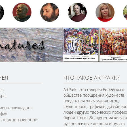
РЕЯ
ЧТО ТАКОЕ ARTPARK?
ArtPark - это галерея Еврейского
сь
общества поощрения художеств,
ура
представляющая художников,
скульпторов, графиков, дизайнеро
ивно-прикладное
людей других творческих профес
афия
Ядром этого объединения являю
льно-декорационное
русскоязычные деятели искусств