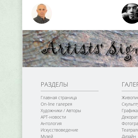
РАЗДЕЛЫ
ГАЛЕ
Главная страница
Живопи
On-line галерея
Скульпт
Художники / Авторы
Графика
АРТ-новости
Декорат
Антология
Фотогр
Искусствоведение
Театра
Музей
Дизайн