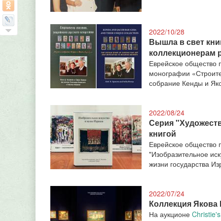
2022/10/28
Вышла в свет кни
коллекционерам р
Еврейское общество 
монографии «Строител
собрание Кенды и Як
2022/08/24
Серия "Художест
книгой
Еврейское общество 
"Изобразительное иск
жизни государства Из
2022/07/24
Коллекция Якова 
На аукционе
Christie's