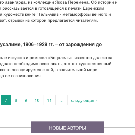
го авангарда, из коллекции Якова Перемена. Об истории и
и рассказывается в готовящейся к печати Еврейским
 художеств книге "Тель-Авив - метаморфозы вечного и
ва", отрывок из которой предлагается читателям.
салиме, 1906–1929 гг. – от зарождения до
оле искусств и ремесел «Бецалель» известно далеко за
днако необходимо осознавать, что тот художественный
 всего ассоциируется с ней, в значительной мере
о ее возникновения
7
8
9
10
11
…
следующая ›
НОВЫЕ АВТОРЫ