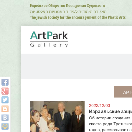
Перейти
Еврейское Общество Поощрения Художеств
к
האגודה היהודית לעידוד האמנויות הפלסטיות
основному
The Jewish Society for the Encouragement of the Plastic Arts
содержанию
АРТ
2022/12/03
Израильские защи
Об истории создания 
своего рода Третьяко
годов, рассказывает о