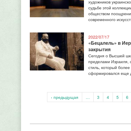
художников украинско
судьбе этой коллекци
обществом поощрения
современного искусст
2022/07/17
«Бецалель» в Иеру
закрытия
Сегодня о Высшей шк
пределами Израиля, о
стиль, который более
сформировался еще д
‹ предыдущая
…
3
4
5
6