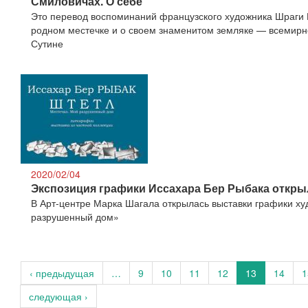
Смиловичах. О себе"
Это перевод воспоминаний французского художника Шраги
родном местечке и о своем знаменитом земляке — всемирн
Сутине
2020/02/04
Экспозиция графики Иссахара Бер Рыбака откры
В Арт-центре Марка Шагала открылась выставки графики ху
разрушенный дом»
‹ предыдущая
…
9
10
11
12
13
14
1
следующая ›