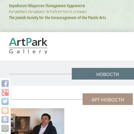
Перейти
Еврейское Общество Поощрения Художеств
к
האגודה היהודית לעידוד האמנויות הפלסטיות
основному
The Jewish Society for the Encouragement of the Plastic Arts
содержанию
НОВОСТИ
АРТ-НОВОСТИ