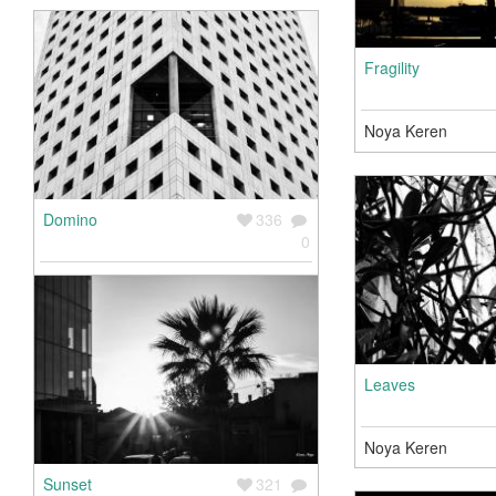
Fragility
Noya Keren
Domino
336
0
Noya Keren
$100
Leaves
Noya Keren
Sunset
321