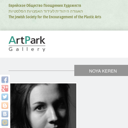
Перейти
Еврейское Общество Поощрения Художеств
к
האגודה היהודית לעידוד האמנויות הפלסטיות
основному
The Jewish Society for the Encouragement of the Plastic Arts
содержанию
NOYA KEREN