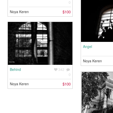
0
Noya Keren
$100
Angel
Noya Keren
Behind
342
0
Noya Keren
$100