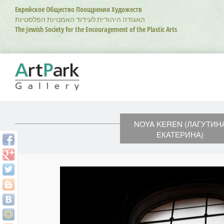
Перейти
Еврейское Общество Поощрения Художеств
к
האגודה היהודית לעידוד האמנויות הפלסטיות
основному
The Jewish Society for the Encouragement of the Plastic Arts
содержанию
NOYA KEREN (ЛАГУТИН
ЕКАТЕРИНА)