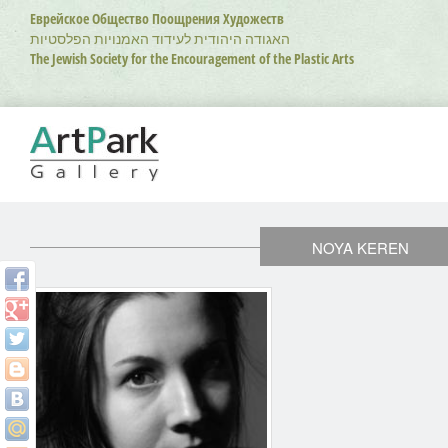
Перейти
Еврейское Общество Поощрения Художеств
к
האגודה היהודית לעידוד האמנויות הפלסטיות
основному
The Jewish Society for the Encouragement of the Plastic Arts
содержанию
NOYA KEREN