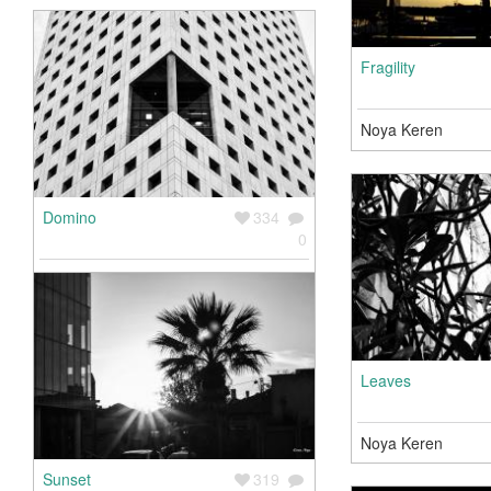
Fragility
Noya Keren
Domino
334
0
Noya Keren
$100
Leaves
Noya Keren
Sunset
319