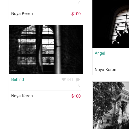
0
Noya Keren
$100
Angel
Noya Keren
Behind
341
0
Noya Keren
$100