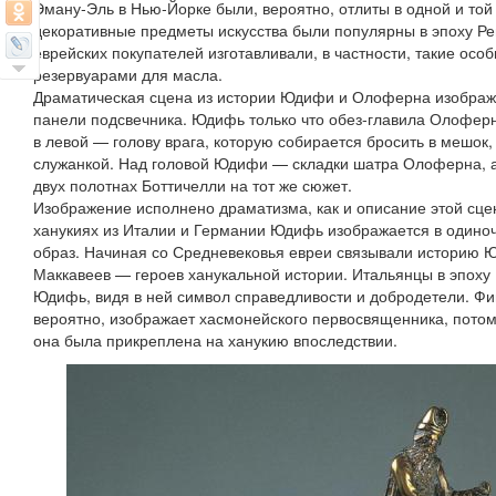
Эману‑Эль в Нью‑Йорке были, вероятно, отлиты в одной и то
декоративные предметы искусства были популярны в эпоху Ре
еврейских покупателей изготавливали, в частности, такие осо
резервуарами для масла.
Драматическая сцена из истории Юдифи и Олоферна изображ
панели подсвечника. Юдифь только что обез‑главила Олоферна
в левой — голову врага, которую собирается бросить в мешок
служанкой. Над головой Юдифи — складки шатра Олоферна, а 
двух полотнах Боттичелли на тот же сюжет.
Изображение исполнено драматизма, как и описание этой сце
ханукиях из Италии и Германии Юдифь изображается в одиноч
образ. Начиная со Средневековья евреи связывали историю Ю
Маккавеев — героев ханукальной истории. Итальянцы в эпоху
Юдифь, видя в ней символ справедливости и добродетели. Фи
вероятно, изображает хасмонейского первосвященника, потом
она была прикреплена на ханукию впоследствии.