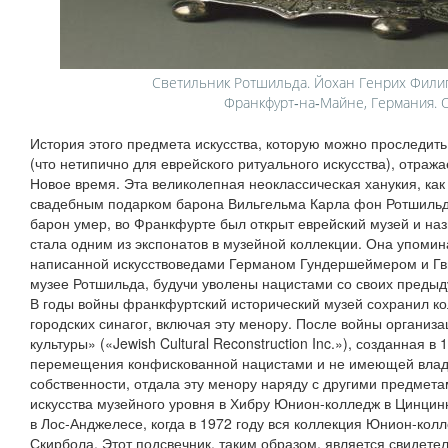
Светильник Ротшильда. Йохан Генрих Филип
Франкфурт‑на‑Майне, Германия. О
История этого предмета искусства, которую можно проследит
(что нетипично для еврейского ритуального искусства), отража
Новое время. Эта великолепная неоклассическая ханукия, как
свадебным подарком барона Вильгельма Карла фон Ротшильда 
барон умер, во Франкфурте был открыт еврейский музей и на
стала одним из экспонатов в музейной коллекции. Она упомина
написанной искусствоведами Германом Гундершеймером и Гв
музее Ротшильда, будучи уволены нацистами со своих предыд
В годы войны франкфуртский исторический музей сохранил к
городских синагог, включая эту менору. После войны организ
культуры» («Jewish Cultural Reconstruction Inc.»), созданная 
перемещения конфискованной нацистами и не имеющей влад
собственности, отдала эту менору наряду с другими предмета
искусства музейного уровня в Хибру Юнион‑колледж в Цинцин
в Лос‑Анджелесе, когда в 1972 году вся коллекция Юнион‑кол
Скирбола. Этот подсвечник, таким образом, является свидете