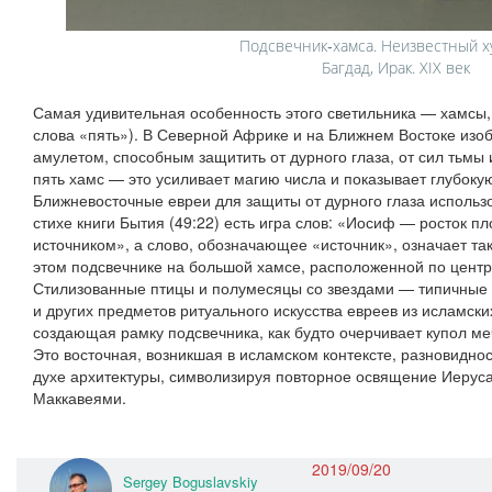
Подсвечник‑хамса. Неизвестный х
Багдад, Ирак. XIX век
Самая удивительная особенность этого светильника — хамсы, 
слова «пять»). В Северной Африке и на Ближнем Востоке изо
амулетом, способным защитить от дурного глаза, от сил тьмы 
пять хамс — это усиливает магию числа и показывает глубокую
Ближневосточные евреи для защиты от дурного глаза использо
стихе книги Бытия (49:22) есть игра слов: «Иосиф — росток 
источником», а слово, обозначающее «источник», означает та
этом подсвечнике на большой хамсе, расположенной по центр
Стилизованные птицы и полумесяцы со звездами — типичные 
и других предметов ритуального искусства евреев из исламски
создающая рамку подсвечника, как будто очерчивает купол м
Это восточная, возникшая в исламском контексте, разновиднос
духе архитектуры, символизируя повторное освящение Иерус
Маккавеями.
2019/09/20
Sergey Boguslavskiy