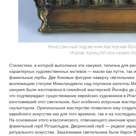
Ренессансный подсвечник Мастерская Йосеф
Италия. Конец XVI или начало XV
Стилистика, в которой выполнена эта ханукия, типична для ре
характерных художественных мотивов — маски как путти, так и
фамильные гербы. Две боковые фигурки наверху светильника
возлежащим статуям Микеланджело над портиком капеллы Мед
ханукия были изготовлена в семейной мастерской Йосефа де 
что подтверждает существование еврейских художников в Итал
изготовивший этот светильник, был особенно искусным мастер
скульптором. Оригинальное мастерство позволило ему создат
еврейского искусства как для того времени, так и на последую
На основании этого классического, отвечающего канонам кра
фамильный герб Ротшильдов. Дворянский герб — редкое укра
ритуального искусства. Заказчиками светильника были барон