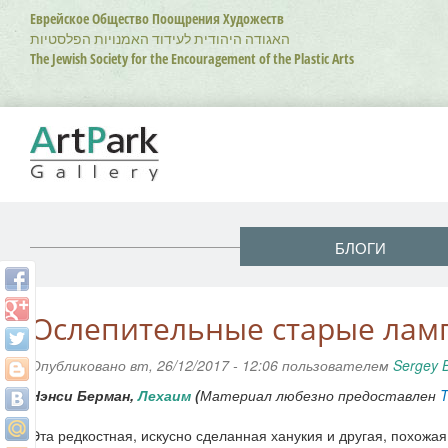
Перейти
Еврейское Общество Поощрения Художеств
к
האגודה היהודית לעידוד האמנויות הפלסטיות
основному
The Jewish Society for the Encouragement of the Plastic Arts
содержанию
БЛОГИ
Ослепительные старые лам
Опубликовано вт, 26/12/2017 - 12:06 пользователем
Sergey 
Нэнси Берман,
Лехаим
(
Материал любезно предоставлен
T
Эта редкостная, искусно сделанная ханукия и другая, похожая