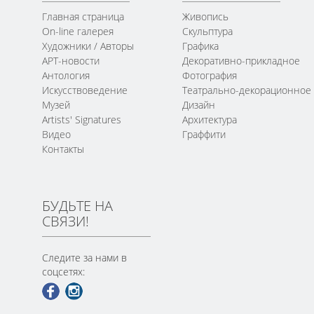
Главная страница
Живопись
On-line галерея
Скульптура
Художники / Авторы
Графика
АРТ-новости
Декоративно-прикладное
Антология
Фотография
Искусствоведение
Театрально-декорационное
Музей
Дизайн
Artists' Signatures
Архитектура
Видео
Граффити
Контакты
БУДЬТЕ НА
СВЯЗИ!
Следите за нами в
соцсетях: