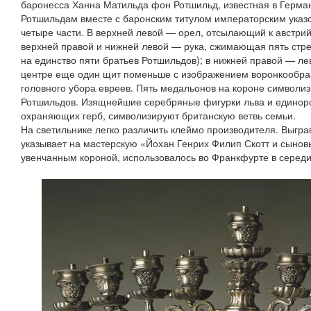
баронесса Ханна Матильда фон Ротшильд, известная в Герман
Ротшильдам вместе с баронским титулом императорским указо
четыре части. В верхней левой — орел, отсылающий к австрий
верхней правой и нижней левой — рука, сжимающая пять стр
на единство пяти братьев Ротшильдов); в нижней правой — лев
центре еще один щит поменьше с изображением воронкообра
головного убора евреев. Пять медальонов на короне символиз
Ротшильдов. Изящнейшие серебряные фигурки льва и единоро
охраняющих герб, символизируют британскую ветвь семьи.
На светильнике легко различить клеймо производителя. Выгра
указывает на мастерскую «Йохан Генрих Филип Скотт и сыновь
увенчанным короной, использовалось во Франкфурте в середи