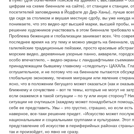
цифрам на схеме биеннале на сайте), от станции к станции, о
посетителей заповедника в Йодфате до Дир-Ханы), лучше все
где сидя за столиком и вкушая местную сдобу, вы уже никуда 
понимаете, что это видео-арт высшей марки, высшей пробы, н
решение художников участвовать в этом биеннале требовало му
Проблема беженцев и глобализации занимает всех. Что совре
последнее время на эту тему и можно увидеть на биеннале, гд
галилейские традиционные пейзажи, просто красивые абстра
морские видео, деревянные узорные панно, акварели, городск
особо впечатлило, – видео-экраны с ландшафтными съемками
принадлежащем бывшему главному «следопыту» ЦАХАЛа. Гла
оглушительное, и не потому что на биеннале пытаются обсуж
глобальную экономику, течения миграции или явление стирани
ясно, что в положении бегущего может оказаться (как и оказы
ближнему и сочувствие – вот те темы, которые не могут не зат
если окажемся в такой ситуации – по ту или иную сторону? Ник
ситуации не очутишься (каждому может понадобиться помощь
себе ее представить. Увы – это грустно, страшно, но если есть 
наверное, все-таки решение придет. «Искусство может послу
национальными и социальными группами и культурами. Этот 
представление об искусстве в периферийных районах страны»
так и произойдет, но явно не сразу.