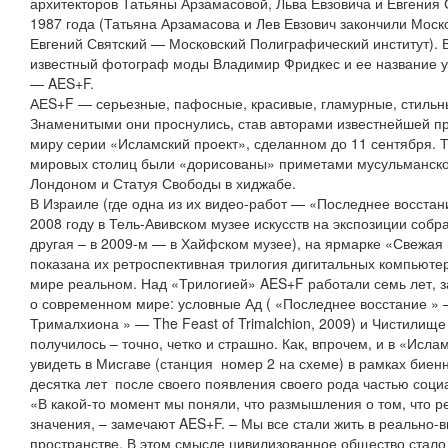
архитекторов Татьяны Арзамасовой, Льва Евзовича и Евгения 
1987 года (Татьяна Арзамасова и Лев Евзович закончили Моско
Евгений Святский — Московский Полиграфический институт). В
известный фотограф моды Владимир Фридкес и ее название у
— AES+F.
АЕS+F — серьезные, пафосные, красивые, гламурные, стильны
Знаменитыми они проснулись, став авторами известнейшей п
миру серии «Исламский проект», сделанном до 11 сентября. 
мировых столиц были «дорисованы» приметами мусульманско
Лондоном и Статуя Свободы в хиджабе.
В Израиле (где одна из их видео-работ — «Последнее восстани
2008 году в Тель-Авивском музее искусств на экспозиции соб
другая – в 2009-м — в Хайфском музее), на ярмарке «Свежая 
показана их ретроспективная трилогия дигитальных компьюте
мире реальном. Над «Трилогией» AES+F работали семь лет, 
о современном мире: условные Ад ( «Последнее восстание » — 
Трималхиона » — The Feast of Trimalchion, 2009) и Чистилище (A
получилось – точно, четко и страшно. Как, впрочем, и в «Исл
увидеть в Мисгаве (станция номер 2 на схеме) в рамках биен
десятка лет после своего появления своего рода частью соци
«В какой-то момент мы поняли, что размышления о том, что ре
значения, – замечают AES+F. – Мы все стали жить в реально
пространстве. В этом смысле цивилизованное общество стало