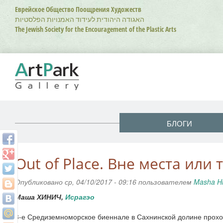
Перейти
Еврейское Общество Поощрения Художеств
к
האגודה היהודית לעידוד האמנויות הפלסטיות
основному
The Jewish Society for the Encouragement of the Plastic Arts
содержанию
БЛОГИ
Out of Place. Вне места или 
Опубликовано ср, 04/10/2017 - 09:16 пользователем
Masha Hi
Маша ХИНИЧ,
Исрагэо
3-е Средиземноморское биеннале в Сахнинской долине прохо