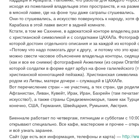
исходя из пожеланий владельцев этих пространств, и на разм
в мясной лавке, где на фоне туш даже сатрапы стушевались.
Они-то стушевались, а искусство повернулось к народу, хотя
Карабаха в этой лавке висят в задней комнате.
Кстати, в том же Сахнине, в адвокатской конторе владелец р
с христианской символикой и с солдатками ЦАХАЛа. Фотограф
которой достоин отдельного описания и за каждой из которой 
«Потому что надо помогать друг к другу, и потому что это кра
можно свести часовое объяснение владельца конторы, сидяще
(как и все ее снимки) фотографией Анжелики (из серии Orantel
которой солдатки в форме едят арбуз на фоне галилейского (т
христианской коннотацией пейзажа). Христианская символик
родом из Литвы, матери дочери – служащей в ЦАХАЛе.
Вот перечисление стран – не участниц, а тех стран, где родил
Афганистан, Ливан, Кувейт, Ирак, Иран, Бахрейн (там печатае
искусство!), а также страны Средиземноморья, такие как Турц
конечно, США, Германия, Швейцария, Румыния, Австрия.
Биеннале работает по четвергам, пятницам и субботам с 10:00 
открывают специально. Все кафе, мастерские и прочее – откр
и всё узнать заранее.
Сайт (где есть вся информация, телефоны и карта) —
http://