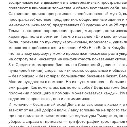
воспринимается в движении и в альтернативных пространствах,
появляются виновники торжества и объясняют самих себя, зам
Сахнинская долина превратилась в необыкновенный музей, вы
пространстве: частные предприятия, общественные здания и м
мечети-слэш-синагоги) представляют 60 художников из 25 стра
Темы – повторяю: определение границ, миграция, политически
характера, пола и религии. Так что название «Вне места» ок
была, проехала по пунктиру карты-схемы, поразилась, удивила
меняются и добавляются, и явление AES+F в «Бейт а-Камуй» в
что по этому маршруту можно проехаться несколько раз и увид
на остроту тем, несмотря на конфликтность показанных ситуа
3-е Средиземноморское биеннале в Сахнинской долине – опти
пунктирной линии) споры политические, социальные и общес
– без прикрас и без флёра: большинство беженцев бежит. Бегу
Многие нуждаются в помощи. На их пути мало роз — больше 
эмиграции. Как помочь им, как помочь себе? Ведь мы тоже бе
положении просящего о помощи может оказаться каждый. Име
задается вопрос «как», оно и оптимистично.
И, конечно – бесплатный вход! Деньги за выставки в ханах и в 
зависят от нашей доброй воли. Лавку вспомнила не просто так
где над прилавком висят странные скульптуры Тумаркина, за
уборы, а справа от прилавка — три фотографии трех тиранов 
Каддафи и Арафата. Напомню, что работы для каждого «прост