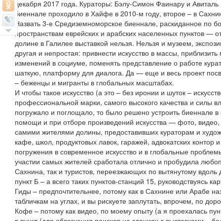
декабря 2017 года. Кураторы: Бэлу-Симон Фаинару и Авитал
биеннале проходило в Хайфе в 2010-м году, второе – в Сахнин
Назвать 3-е Средиземноморское биеннале, раскиданное по б
пространствам еврейских и арабских населенных пунктов — о
долине в Галилее выставкой нельзя. Нельзя и музеем, экспози
другая и непростая: привнести искусство в массы, приблизить 
изменений в социуме, поменять представление о работе курат
шаткую, платформу для диалога. Да — еще и весь проект по
– беженцы и мигранты в глобальных масштабах.
И чтобы такое искусство (а это – без иронии и шуток – искусс
профессиональной марки, самого высокого качества и силы вл
погружало и поглощало, то было решено устроить биеннале в
помощи и при отборе произведений искусства — фото, видео,
самими жителями долины, предоставивших кураторам и худож
кафе, школ, продуктовых лавок, гаражей, адвокатских контор 
погружения в современное искусство и в глобальные проблем
участии самых жителей сработала отлично и пробудила любоп
Сахнина, так и туристов, переезжающих по вытянутому вдоль 
пункт Б – а всего таких пунктов-станций 15, руководствуясь к
Гиды – предпочтительнее, потому как в Сахнине или Арабе на
табличкам на углах, и вы рискуете заплутать, впрочем, по дор
Кофе – потому как видео, по моему опыту (а я проехалась пунк
в пункт (для облегчения поисков на зданиях с выставками – 