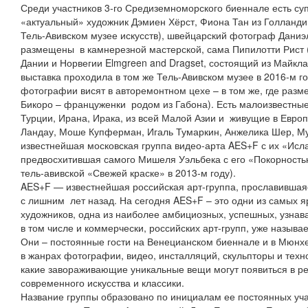
Среди участников 3-го Средиземноморского биеннале есть су
«актуальный» художник Дэмиен Хёрст, Фиона Тан из Голланди
Тель-Авивском музее искусств), швейцарский фотограф Даниэ
размещены в камнерезной мастерской, сама Пипилотти Рист (во
Дании и Норвегии Elmgreen and Dragset, состоящий из Майкла
выставка проходила в том же Тель-Авивском музее в 2016-м г
фотографии висят в авторемонтном цехе – в том же, где раз
Бикоро – француженки родом из Габона). Есть малоизвестные
Турции, Ирана, Ирака, из всей Малой Азии и живущие в Европ
Ландау, Моше Купферман, Игаль Тумаркин, Анжелика Шер, Му
известнейшая московская группа видео-арта AES+F с их «Исл
предвосхитившая самого Мишеля Уэльбека с его «Покорностью
тель-авивской «Свежей краске» в 2013-м году).
AES+F — известнейшая российская арт-группа, прославивша
с лишним лет назад. На сегодня AES+F – это одни из самых 
художников, одна из наиболее амбициозных, успешных, узнав
в том числе и коммерчески, российских арт-групп, уже называе
Они – постоянные гости на Венецианском биеннале и в Мюнх
в жанрах фотографии, видео, инсталляций, скульпторы и техн
какие завораживающие уникальные вещи могут появиться в ре
современного искусства и классики.
Название группы образовано по инициалам ее постоянных уча