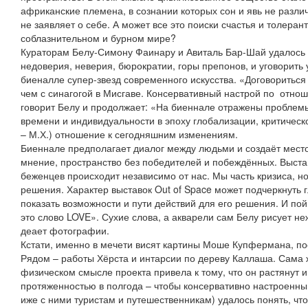
африканские племена, в сознании которых сон и явь не разли
не заявляет о себе. А может все это поиски счастья и толеран
соблазнительном и бурном мире?
Кураторам Белу-Симону Фаинару и Авиталь Бар-Шай удалось с
недоверия, неверия, бюрократии, горы препонов, и уговорить 
биеналле супер-звезд современного искусства. «Договориться
чем с синагогой в Мисгаве. Консервативный настрой по отнош
говорит Белу и продолжает: «На биеннале отражены проблем
времени и индивидуальности в эпоху глобализации, критическо
– М.Х.) отношение к сегодняшним изменениям.
Биеннале предполагает диалог между людьми и создаёт место
мнение, пространство без победителей и побеждённых. Выстав
беженцев происходит независимо от нас. Мы часть кризиса, н
решения. Характер выставок Out of Space может подчеркнуть г
показать возможности и пути действий для его решения. И по
это слово LOVE». Сухие слова, а акварели сам Белу рисует не
деает фотографии.
Кстати, именно в мечети висят картины Моше Купфермана, п
Рядом – работы Хёрста и интарсии по дереву Каллаша. Сама 
физическом смысле проекта привела к тому, что он растянут 
протяженностью в полгода – чтобы консервативно настроенны
иже с ними туристам и путешественникам) удалось понять, что