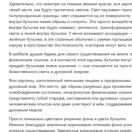
Удивительно, что немотря на темные земные краски, вся карти
своей части, как будто пропитана светом. Свет окутывает пр
полупрозрачные границы, свет отражается на их поверхности,
внутри бутылок некие образы и силуэты. Это просто волшебст
внутри бутылок как будто оживают, меняются, трансформируют
света и теней внутри бутылок. У меня возникают ассоциации —
зелёные бутылки, в эти странные оболочки с узкими горлышка
наружу в пространство бестелесности, в котором могут жить т
В каббале душам Адама для своего существования на земле т
физическим опытом, и в контексте этой картины бутылки могут
придаёт бутылкам новое значение — они становятся не прос
божественного света и духовной энергии.
Фон картины, наполненный неясными лицами и призрачными 
духовный мир. Это место, где образы разумных душ проявляю
освобождённом состоянии, незатронутые физическими ограни
представлять собой старцев, наставников или духовных сущно
человеческим опытом или даже участвуют в нём, поддерживая
духовным миром.
Просто гениально цветовое решение фона и цвета бутылок.
Именно благодаря земляным коричневым оттенкам фона усил
аспекта существования. Землистые коричневые оттенки пред