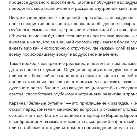
процессе духовного взросления. Картина побуждает нас задум
преодолеть свои ограничения и раскрыть внутренний свет, пр
Визуализация духовных концепций через образы повседневны
наше восприятие реальности, превращая обыденное в сакраль
глубинные смыслы там, где раньше мы заметили бы лишь при
объекты, такие как бутылки, становятся носителями духовны
внимание на то, что за внешней формой скрывается более глу
видеть мир как многослойную структуру, где каждый слой взаи
всему происходящему вокруг нас духовное значение.
Такой подход к восприятию реальности позволяет нам больше
деталь нашего окружения. Ощущение присутствия духовных и
привести к большей осознанности и внимательности в нашей 
оценивать мелочи, осознавая, что они могут содержать важны
духовного роста. Знание, что каждая вещь может быть сосуд
светом, способствует глубокому внутреннему развитию и тра
Картина "Зеленые бутылки" — это приглашение к разгадке, к 
ставит перед зрителем множество вопросов и скрывает столько
световых пятнах. В этом странном натюрморте Израиль Бройт
с воображением, вызывая множество ассоциаций и фантазий, 
один с тайнами этого удивительного произведения искусства.