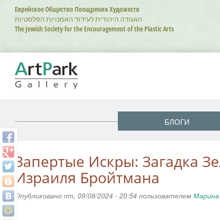
Перейти
Еврейское Общество Поощрения Художеств
к
האגודה היהודית לעידוד האמנויות הפלסטיות
основному
The Jewish Society for the Encouragement of the Plastic Arts
содержанию
БЛОГИ
Запертые Искры: Загадка З
Израиля Бройтмана
Опубликовано пт, 09/08/2024 - 20:54 пользователем
Марина