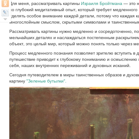
Для меня, рассматривать картины
Израиля Бройтмана
— это н
но глубокий медитативный опыт, который требует медленного
уделять особое внимание каждой детали, потому что каждая 
многослойным смыслом, скрытыми символами и таинственны
Рассматривать картины нужно медленно и сосредоточенно, по
мельчайших деталях и наслаждаться постепенным раскрытием 
объект, это целый мир, который можно понять только через м
Процесс медленного познания позволяет зрителю вступить в д
путешествие приводит к глубокому пониманию и осмыслению н
себя, наших внутренних переживаний и духовных исканий.
Сегодня путеводителем в миры таинственных образов и духо
картину
"Зеленые бутылки".