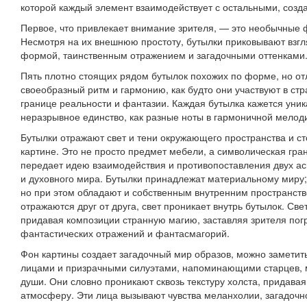
которой каждый элемент взаимодействует с остальными, созд
Первое, что привлекает внимание зрителя, — это необычные 
Несмотря на их внешнюю простоту, бутылки приковывают взгл
формой, таинственным отражением и загадочными оттенками
Пять плотно стоящих рядом бутылок похожих по форме, но о
своеобразный ритм и гармонию, как будто они участвуют в стр
границе реальности и фантазии. Каждая бутылка кажется уник
неразрывное единство, как разные ноты в гармоничной мелод
Бутылки отражают свет и тени окружающего пространства и ст
картине. Это не просто предмет мебели, а символическая гра
передает идею взаимодействия и противопоставления двух ас
и духовного мира. Бутылки принадлежат материальному миру
но при этом обладают и собственным внутренним пространств
отражаются друг от друга, свет проникает внутрь бутылок. Св
придавая композиции странную магию, заставляя зрителя погр
фантастических отражений и фантасмагорий.
Фон картины создает загадочный мир образов, можно заметит
лицами и призрачными силуэтами, напоминающими старцев, м
души. Они словно проникают сквозь текстуру холста, придава
атмосферу. Эти лица вызывают чувства меланхолии, загадочно