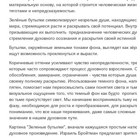
материальную основу, на которой строится человеческая жизн
тяготами и непредсказуемостью.
Зелёные бутылки символизируют незрелые души, находящиес
мира, стремящиеся расти и раскрывать свой потенциал. Внутри
призывающие их выполнить предназначение человеческих ду
стремлении духовного осознания и раскрытия своей истинной
Бутылки, окружённые земными тонами фона, выглядят как зёр
ищут возможность проклюнуться и вырасти.
Коричневые оттенки усиливают чувство неопределенности, трев
которые часто сопровождают процесс духовного взросления. 
обособления, замирания, ограничения - чувства которые душа 
своему полному раскрытию. Ипользование темного фона, нап
пятен, помогает нам переосмыслить сами понятия света и ть
визуальное ощущение того, что темный фон как будто пропита
во тьме присутствует свет. Мы начинаем воспринимать тьму не 
фазу, необходимую для роста и преобразования, для раскрыти
пониманию, что все наши переживания, даже самые сложные 
значение в нашем духовном пути.
Картина "Зеленые бутылки", вначале кажущаяся простым нат
духовное произведение. Израиль Бройтман предлагает зрите