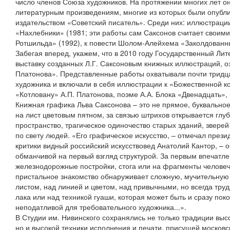
число членов Союза художников. На протяжении многих лет о
литературным произведениям, многие из которых были опубл
издательством «Советский писатель». Среди них: иллюстрации
«Нахлебники» (1981; эти работы сам Саксонов считает своим
Ротшильда» (1992), к повести Шолом-Алейхема «Заколдованны
Забегая вперед, укажем, что в 2010 году Государственный Ли
выставку созданных Л.Г. Саксоновым книжных иллюстраций, о
Платонова». Представленные работы охватывали почти тридц
художника и включали в себя иллюстрации к «Божественной к
«Котловану» А.П. Платонова, поэме А.А. Блока «Двенадцать», 
Книжная графика Льва Саксонова – это не прямое, буквальн
на лист цветовым пятном, за связью штрихов открывается глу
пространство, трагическое одиночество старых зданий, звере
по свету людей. «Его графическое искусство, – отмечал през
критики видный российский искусствовед Анатолий Кантор, – 
обманчивой на первый взгляд структурой. За первым впечатле
железнодорожные постройки, стога или на фрагменты челове
пристальное знакомство обнаруживает сложную, мучительную
листом, над линией и цветом, над привычными, но всегда тр
лака или над техникой гуаши, которая может быть и сразу пок
неподатливой для требовательного художника...».
В Студии им. Нивинского сохранялись не только традиции вы
но и высокой техники исполнения и печати, присущей московс