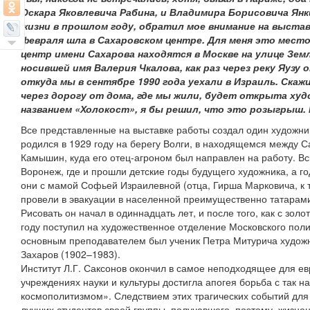
Оскара Яковлевича Рабина, и Владимира Борисовича Янк
жизни в прошлом году, обратил мое внимание на выставк
февраля шла в Сахаровском центре. Для меня это мест
центр имени Сахарова находятся в Москве на улице Земл
носившей имя Валерия Чкалова, как раз через реку Яузу о
откуда мы в сентябре 1990 года уехали в Израиль. Скаж
через дорогу от дома, где мы жили, будет открыта ху
названием «Холокост», я бы решил, что это розыгрыш.
Все представленные на выставке работы создал один художни
родился в 1929 году на берегу Волги, в находящемся между 
Камышин, куда его отец-агроном был направлен на работу. Вск
Воронеж, где и прошли детские годы будущего художника, а 
они с мамой Софьей Израилевной (отца, Гирша Марковича, к 
провели в эвакуации в населенной преимущественно татарам
Рисовать он начал в одиннадцать лет, и после того, как с зол
году поступил на художественное отделение Московского полиг
основным преподавателем был ученик Петра Митурича художн
Захаров (1902–1983).
Институт Л.Г. Саксонов окончил в самое неподходящее для евр
учреждениях науки и культуры достигла апогея борьба с так
космополитизмом». Следствием этих трагических событий для 
лучших студентов своей группы, получавшего, поэтому, жизн