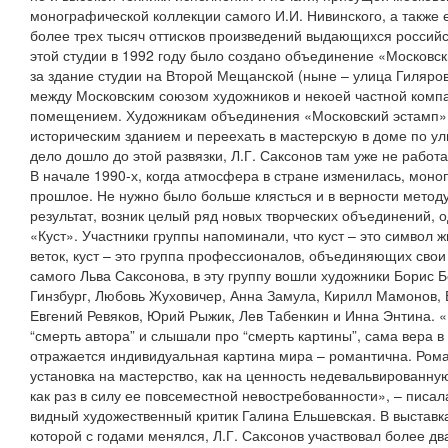
монографической коллекции самого И.И. Нивинского, а также 
более трех тысяч оттисков произведений выдающихся российс
этой студии в 1992 году было создано объединение «Московск
за здание студии на Второй Мещанской (ныне – улица Гиляров
между Московским союзом художников и некоей частной компа
помещением. Художникам объединения «Московский эстамп» 
историческим зданием и переехать в мастерскую в доме по ули
дело дошло до этой развязки, Л.Г. Саксонов там уже не работа
В начале 1990-х, когда атмосфера в стране изменилась, мон
прошлое. Не нужно было больше клясться и в верности методу
результат, возник целый ряд новых творческих объединений, 
«Куст». Участники группы напоминали, что куст – это символ 
веток, куст – это группа профессионалов, объединяющих свои 
самого Льва Саксонова, в эту группу вошли художники Борис 
Гинзбург, Любовь Жуховичер, Анна Замула, Кирилл Мамонов, 
Евгений Ревяков, Юрий Рыжик, Лев Табенкин и Инна Энтина. «
“смерть автора” и слышали про “смерть картины”, сама вера в
отражается индивидуальная картина мира – романтична. Рома
установка на мастерство, как на ценность недевальвированну
как раз в силу ее повсеместной невостребованности», – писала
видный художественный критик Галина Ельшевская. В выставка
которой с годами менялся, Л.Г. Саксонов участвовал более дв