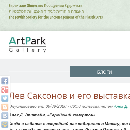
Перейти
Еврейское Общество Поощрения Художеств
к
האגודה היהודית לעידוד האמנויות הפלסטיות
основному
The Jewish Society for the Encouragement of the Plastic Arts
содержанию
БЛОГИ
Лев Саксонов и его выставк
Опубликовано вт, 08/09/2020 - 06:56 пользователем
Алек Д
Алек Д. Эпштейн, «Еврейский камертон»
Когда я недавно в очередной раз собирался в Москву, т
увы, никогда не встречались, хотя, бывая в Париже, оба