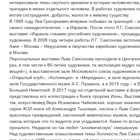
интересовали темы смутного времени в истории человечества,
трагедии в жизни отдельного человека. В работах художника
мотив сострадания, доброты, жалости к живому существу.
В 1995 году Лев Григорьевич впервые побывал за границей – в 
своего семидесятилетия, – в Израиле. После этого Л.Г. Саксо
выставке «Израиль глазами российских художников», прошед
художника. В 2008 году четыре работы Л.Г. Саксонова экспон
Азия – Москва – Иерусалим в творчестве еврейских художнико
в Москве.
Персональные выставки Льва Саксонова проходили в Централ
раз, в том числе к 80-летию художника; та экспозиция мудро 
вещей»), в выставочном зале Московского союза художников н
«Открытый клуб», «Коллекция» и «Меридиан», в зале журнал
зале Государственного музея А.С. Пушкина, а в 2015 году – в
Большой Никитской. В 2017 году на отдельной выставке в фор
представлены его иллюстрации к Книге пророка Ионы. Выстав
так, искусствовед Вера Исааковна Чайковская, хорошо знаком
серии ЖЗЛ книги об Александре Тышлере, писала о Льве Сак
красочных превращений, наслоений живописных мазков, колдо
сквозь которые что-то видится или угадывается. Какие-то всп
прошлого. Недаром он так любит “алхимическую” смешанную т
Над художественным осмыслением темы Холокоста Лев Саксон
лет, с конца 1980-х годов, а думать об этом начал еще раньш