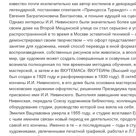
известен почти исключительно как автор костюмов и декораци
легендарной, постановки спектакля «Принцесса Турандот» – 
Евгения Багратионовича Вахтангова, и поныне идущей на сцен
Однако интересы И.И. Нивинского были значительно более шир
своем доме на Второй Мещанской улице он стал серьезно и у
распространенной в то время в Москве эстампной техникой – 
демонстрировал своим творчеством – что офорт представляет
занятие для художника, некий способ перевода в иной формат
воспроизведения, собственных рисунков или живописи, а впо
мир, где художник может создать совершенные и созвучные с
возникла полноценная по тем временам методика обучения, к
мастерской, а затем и во ВХУТЕМАСе /ВХУТЕИНе (Высший худ
был создан в 1920 году и расформирован в 1930 году). В октяб
кончины И.И. Нивинского, в его доме была основана мастерска
московские художники-офортисты; решением Президиума пра
присвоено имя И.И. Нивинского. Выполняя завещание мастера
Нивинская, передала Союзу художников библиотеку, коллекции
оборудование студии, руководство которой она взяла на себя.
Эмилия Вацлавовна умерла в 1955 году, и студию возглавил Е
с чьим именем связан новый период ее деятельности, продол
самой его кончины. Именно в те – и последующие – годы в ст
художниками, увлеченными печатной графикой, работал и Л.Г.