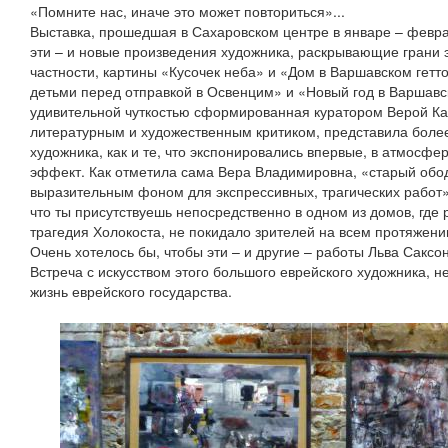
«Помните нас, иначе это может повториться»...
Выставка, прошедшая в Сахаровском центре в январе – феврал
эти – и новые произведения художника, раскрывающие грани эт
частности, картины «Кусочек неба» и «Дом в Варшавском гетт
детьми перед отправкой в Освенцим» и «Новый год в Варшавс
удивительной чуткостью сформированная куратором Верой Ка
литературным и художественным критиком, представила боле
художника, как и те, что экспонировались впервые, в атмосфе
эффект. Как отметила сама Вера Владимировна, «старый обод
выразительным фоном для экспрессивных, трагических работ»
что ты присутствуешь непосредственно в одном из домов, где
трагедия Холокоста, не покидало зрителей на всем протяжени
Очень хотелось бы, чтобы эти – и другие – работы Льва Саксо
Встреча с искусством этого большого еврейского художника, н
жизнь еврейского государства.