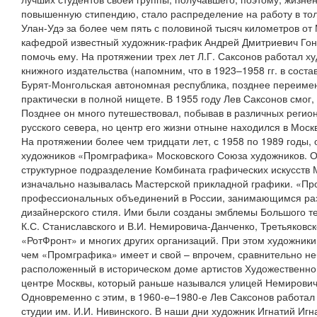
повышенную стипендию, стало распределение на работу в тол
Улан-Удэ за более чем пять с половиной тысяч километров от
кафедрой известный художник-график Андрей Дмитриевич Гон
помочь ему. На протяжении трех лет Л.Г. Саксонов работал х
книжного издательства (напомним, что в 1923–1958 гг. в сост
Бурят-Монгольская автономная республика, позднее переимен
практически в полной нищете. В 1955 году Лев Саксонов смог,
Позднее он много путешествовал, побывав в различных регио
русского севера, но центр его жизни отныне находился в Моск
На протяжении более чем тридцати лет, с 1958 по 1989 годы,
художников «Промграфика» Московского Союза художников. Он
структурное подразделение Комбината графических искусств 
изначально называлась Мастерской прикладной графики. «Пр
профессиональных объединений в России, занимающимся ра
дизайнерского стиля. Ими были созданы эмблемы Большого те
К.С. Станиславского и В.И. Немировича-Данченко, Третьяковс
«РотФронт» и многих других организаций. При этом художники
чем «Промграфика» имеет и свой – впрочем, сравнительно не
расположенный в историческом доме артистов Художественног
центре Москвы, который раньше назывался улицей Немирович
Одновременно с этим, в 1960-е–1980-е Лев Саксонов работал
студии им. И.И. Нивинского. В наши дни художник Игнатий Иг