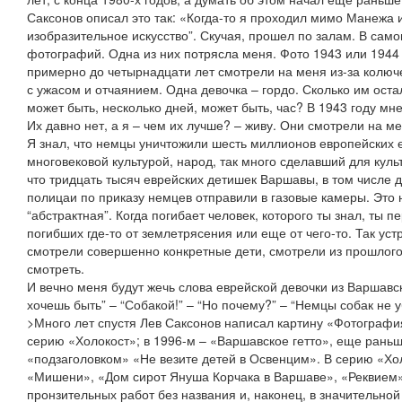
Саксонов описал это так: «Когда-то я проходил мимо Манежа 
изобразительное искусство”. Скучая, прошел по залам. В сам
фотографий. Одна из них потрясла меня. Фото 1943 или 1944 
примерно до четырнадцати лет смотрели на меня из-за колючей
с ужасом и отчаянием. Одна девочка – гордо. Сколько им оста
может быть, несколько дней, может быть, час? В 1943 году мне
Их давно нет, а я – чем их лучше? – живу. Они смотрели на ме
Я знал, что немцы уничтожили шесть миллионов европейских 
многовековой культурой, народ, так много сделавший для куль
что тридцать тысяч еврейских детишек Варшавы, в том числе 
полицаи по приказу немцев отправили в газовые камеры. Это
“абстрактная”. Когда погибает человек, которого ты знал, ты 
погибших где-то от землетрясения или еще от чего-то. Так ус
смотрели совершенно конкретные дети, смотрели из прошлого
смотреть.
И вечно меня будут жечь слова еврейской девочки из Варшавск
хочешь быть” – “Собакой!” – “Но почему?” – “Немцы собак не 
>Много лет спустя Лев Саксонов написал картину «Фотография
серию «Холокост»; в 1996-м – «Варшавское гетто», еще раньше
«подзаголовком» «Не везите детей в Освенцим». В серию «Хо
«Мишени», «Дом сирот Януша Корчака в Варшаве», «Реквием
пронзительных работ без названия и, наконец, в значительн