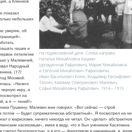
ия, а Клюнков
е показал
колько небольших
ас уверяю, об
 границей».
аботать
крашать чашки и
На подмосковной даче. Слева направо:
первое пятилетие
Наталья Михайловна Кацман
ько у Малевичей,
(урожденная Рафалович), Мария Михайловна
вовал Народный
и Евгений Михайлович Рафаловичи,
Ленина.
(17)
Иван Васильевич Клюн, Владимир Евграфович
под Москвой.
Татлин, Казимир Северинович Малевич,
ялась: «Ничего
Софья Михайловна Рафалович. 1914—1915
 черную икру, а
 посмотрел на
й, а я — гений!»
ника Пушкину. Малевич мне говорил: «Вот сейчас — строй
 а потом — будет супрематически-абстрактный». Я посмотрел на н
знал о марксизме, ничего никогда не читал. Он «делал» абстрактно
аткинским насекомым», имея в виду, что я был учеником Касаткина.
 считал бездарностью, а я его — фанатиком и никчемным, и, кром