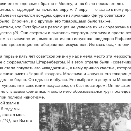
зли его «шедевры» обратно в Москву, и так было несколько лет.
змом, с надеждой на «счастье вдруг». И вдруг — счастье к нему пр
Малевич сделался вождем, одной из ярчайших фигур советского
е было. Впрочем, и с другими его товарищами было так же.
итали, что Октябрьская революция не увлекла их как содержание 
кусства
(9)
. Они свергали и пытались свергнуть реализм и просто вс
твом за тысячелетия, вместо античного искусства, шедевров Рафаэл
новое «революционно-абстрактное искусство». Им казалось, что они
а первые пять лет советской жизни у нас имела место эта мерзость
ве с сюрреалистом Штеренбергом. И в этом отделе были «советник
ча стали покупать его «квадратики», к нему пришло счастье, которо
апаснике висит «Черный квадрат» Малевича и «опусы» его товарищ
дел не бедно. Он оделся и обулся. Его выбрали в депутаты Москов
 «управлял» советским искусством, он был новатором. Он печатал 
о с глазами фанатика, и около него образовывался круг последов
 при полном идиотизме.
ной жили в
6 году мы
, сказал мне:
ов
(14)
, так Вы его