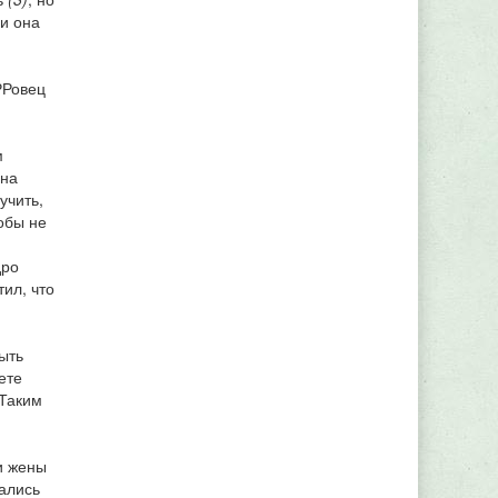
и она
РРовец
м
 на
учить,
обы не
дро
тил, что
ыть
ете
 Таким
и жены
ались