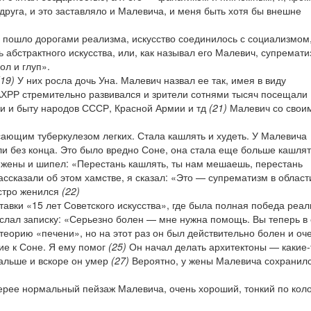
руга, и это заставляло и Малевича, и меня быть хотя бы внешне
 пошло дорогами реализма, искусство соединилось с социализмом,
 абстрактного искусства, или, как называл его Малевич, супремати
ол и глуп».
(19)
У них росла дочь Уна. Малевич назвал ее так, имея в виду
ХРР стремительно развивался и зрители сотнями тысяч посещали
ни и быту народов СССР, Красной Армии и тд
(21)
Малевич со свои
ающим туберкулезом легких. Стала кашлять и худеть. У Малевича
и без конца. Это было вредно Соне, она стала еще больше кашлят
 жены и шипел: «Перестань кашлять, ты нам мешаешь, перестань
ассказали об этом хамстве, я сказал: «Это — супрематизм в област
ыстро женился
(22)
тавки «15 лет Советского искусства», где была полная победа реал
лал записку: «Серьезно болен — мне нужна помощь. Вы теперь в 
теорию «печени», но на этот раз он был действительно болен и оч
ие к Соне. Я ему помог
(25)
Он начал делать архитектоны — какие-
дальше и вскоре он умер
(27)
Вероятно, у жены Малевича сохранил
лерее нормальный пейзаж Малевича, очень хороший, тонкий по коло