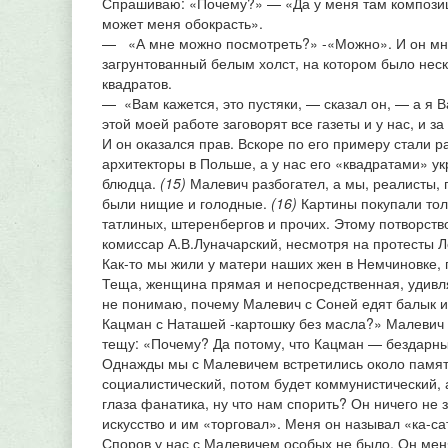
Спрашиваю: «Почему?» — «Да у меня там композиц
может меня обокрасть».
— «А мне можно посмотреть?» -«Можно». И он мн
загрунтованный белым холст, на котором было нес
квадратов.
— «Вам кажется, это пустяки, — сказал он, — а я В
этой моей работе заговорят все газеты и у нас, и за
И он оказался прав. Вскоре по его примеру стали р
архитекторы в Польше, а у нас его «квадратами» у
блюдца.
(15)
Малевич разбогател, а мы, реалисты, 
были нищие и голодные.
(16)
Картины покупали тол
татлиных, штеренбергов и прочих. Этому потворст
комиссар А.В.Луначарский, несмотря на протесты 
Как-то мы жили у матери наших жен в Немчиновке, 
Теща, женщина прямая и непосредственная, удивл
не понимаю, почему Малевич с Соней едят балык и
Кацман с Наташей -картошку без масла?» Малевич
тещу: «Почему? Да потому, что Кацман — бездарны
Однажды мы с Малевичем встретились около памят
социалистический, потом будет коммунистический,
глаза фанатика, ну что нам спорить? Он ничего не 
искусство и им «торговал». Меня он называл «ка-с
Споров у нас с Малевичем особых не было. Он меня