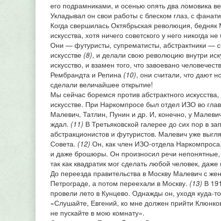
его подрамниками, и осенью опять два ломовика ве
Укладывал он свои работы с блеском глаз, с фанати
Когда свершилась Октябрьская революция, бедняк 
искусства, хотя ничего советского у него никогда н
Они — футуристы, супрематисты, абстрактники — сч
искусстве
(8)
, и делали свою революцию внутри ис
искусство, и взамен того, что завоевано человечес
Рембрандта и Репина
(10)
, они считали, что дают 
сделали величайшее открытие!
Мы сейчас боремся против абстрактного искусства, 
искусстве. При Наркомпросе был отдел ИЗО во гла
Малевич, Татлин, Пунин и др. И, конечно, у Малеви
ждал.
(11)
В Третьяковской галерее до сих пор в з
абстракционистов и футуристов. Малевич уже выгля
Совета.
(12)
Он, как член ИЗО-отдела Наркомпроса,
и даже брошюры. Он произносил речи непонятные, н
так как квадратик мог сделать любой человек, даже
До переезда правительства в Москву Малевич с же
Петрограде, а потом переехали в Москву.
(13)
В 191
провели лето в Кунцево. Однажды он, уходя куда-то
«Слушайте, Евгений, ко мне должен прийти Клюнк
не пускайте в мою комнату».