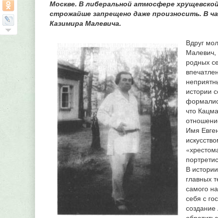
Москве. В либеральной атмосфере хрущевско
строжайше запрещено даже произносить. В ча
Казимира Малевича.
Вдруг мол
Малевич, 
родных с
впечатлен
неприятн
истории с
формалист
что Кацма
отношение
Имя Евге
искусство
«хрестом
портретис
В истории
главных 
самого на
себя с го
создание 
обратитьс