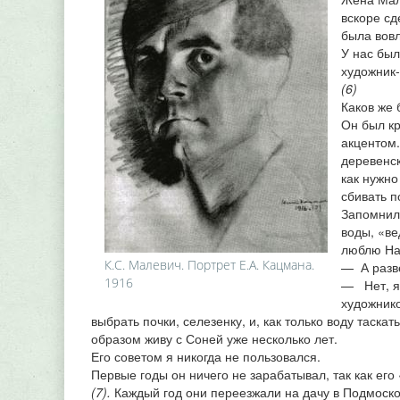
вскоре с
была вовл
У нас был
художник-
(6)
Каков же 
Он был кр
акцентом.
деревенск
как нужно
сбивать п
Запомнила
воды, «ве
люблю На
К.С. Малевич. Портрет Е.А. Кацмана.
— А разве
1916
— Нет, я 
художнико
выбрать почки, селезенку, и, как только воду таска
образом живу с Соней уже несколько лет.
Его советом я никогда не пользовался.
Первые годы он ничего не зарабатывал, так как ег
(7).
Каждый год они переезжали на дачу в Подмоск