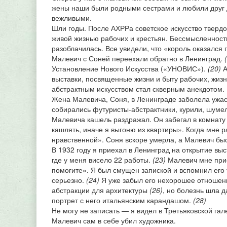
жены наши были родными сестрами и любили друг д
вежливыми.
Шли годы. После АХРРа советское искусство твердо
живой жизнью рабочих и крестьян. Бессмысленность
разоблачилась. Все увидели, что «король оказался г
Малевич с Соней переехали обратно в Ленинград.
Установление Нового Искусства («УНОВИС»).
(20)
А
выставки, посвященные жизни и быту рабочих, жиз
абстрактным искусством стал скверным анекдотом.
Жена Малевича, Соня, в Ленинграде заболела ужас
собирались футуристы-абстрактники, курили, шумел
Малевича кашель раздражал. Он забегал в комнату
кашлять, иначе я выгоню из квартиры». Когда мне р
нравственной». Соня вскоре умерла, а Малевич б
В 1932 году я приехал в Ленинград на открытие выс
где у меня висело 22 работы.
(23)
Малевич мне прис
помогите». Я был смущен запиской и вспомнил его 
серьезно.
(24)
Я уже забыл его нехорошее отношен
абстракции для архитектуры
(26)
, но болезнь шла 
портрет с него итальянским карандашом.
(28)
Не могу не записать — я видел в Третьяковской га
Малевич сам в себе убил художника.