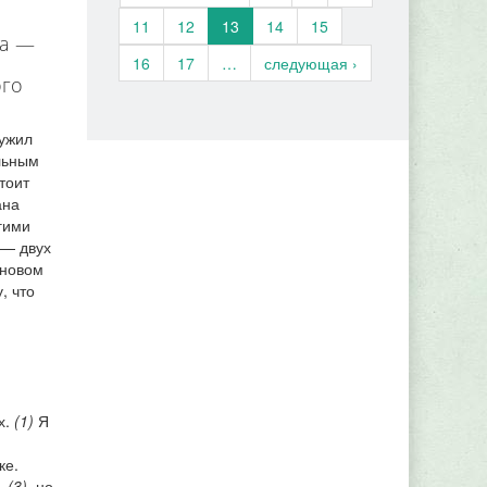
11
12
13
14
15
ка —
16
17
…
следующая ›
ого
лужил
ельным
тоит
ана
гими
 — двух
 новом
, что
х.
(1)
Я
ке.
ь
(3)
, но