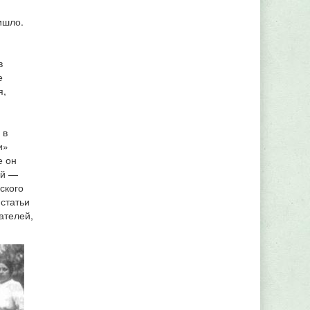
ишло.
в
е
я,
 в
и»
е он
ей —
ского
статьи
ателей,