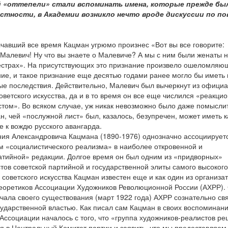
й «оттепели» стали вспоминать имена, которые прежде бы
стности, в Академии возникло нечто вроде дискуссии по по
чавший все время Кацман угрюмо произнес «Вот вы все говорите:
Малевич! Ну что вы знаете о Малевиче? А мы с ним были женаты 
естрах». На присутствующих это признание произвело ошеломляю
ие, и такое признание еще десятью годами ранее могло бы иметь
ые последствия. Действительно, Малевич был вычеркнут из офици
оветского искусства, да и в то время он все еще числился «реакци
ом». Во всяком случае, уж никак невозможно было даже помыслит
н, чей «послужной лист» был, казалось, безупречен, может иметь к
 к вождю русского авангарда.
ния Александровича Кацмана (1890-1976) однозначно ассоциируетс
м «социалистического реализма» в наиболее откровенной и
атийной» редакции. Долгое время он был одним из «придворных»
тов советской партийной и государственной элиты самого высокого
 советского искусства Кацман известен еще и как один из организа
теоретиков Ассоциации Художников Революционной России (АХРР).
чала своего существования (март 1922 года) АХРР сознательно св
сударственной властью. Как писал сам Кацман в своих воспоминани
Ассоциации началось с того, что «группа художников-реалистов р
я в Центральный Комитет партии и заявить, что мы предоставляем