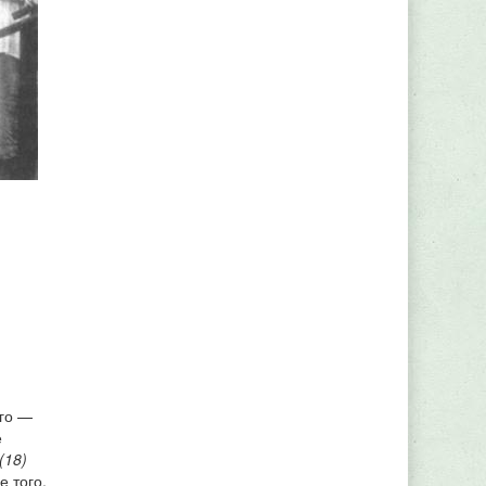
его —
е
(18)
е того,