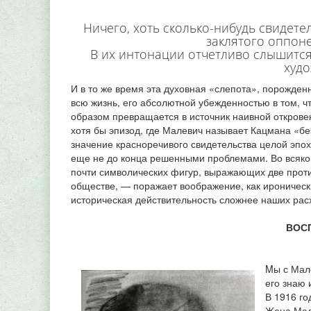
Ничего, хоть сколько-нибудь свидет
заклятого оппоне
В их интонации отчетливо слышитс
худо
И в то же время эта духовная «слепота», порожде
всю жизнь, его абсолютной убежденностью в том, ч
образом превращается в источник наивной откровен
хотя бы эпизод, где Малевич называет Кацмана «б
значение красноречивого свидетельства целой эпо
еще не до конца решенными проблемами. Во всяко
почти символических фигур, выражающих две проти
обществе, — поражает воображение, как ироническ
историческая действительность сложнее наших рас
ВОС
Mы с Мал
его знаю 
В 1916 го
Жена Мале