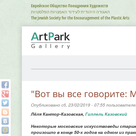
Перейти
Еврейское Общество Поощрения Художеств
к
האגודה היהודית לעידוד האמנויות הפלסטיות
основному
The Jewish Society for the Encouragement of the Plastic Arts
содержанию
"Вот вы все говорите: 
Опубликовано сб, 23/02/2019 - 07:55 пользовател
Лёля Кантор-Казовская,
Гиллель Казовский
Некоторые московские искусствоведы старше
произошло в конце 50-х годов на одном из пр