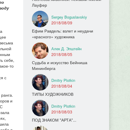
ло
Лауфер
воду
Sergey Boguslavskiy
2018/08/09
Ефим Равдель: взлет и неудачи
на
«красного» художника
щее
 весьма
альной
Алек Д. Эпштейн
онным
2018/08/05
ь себе,
Судьба и искусство Бейниша
акое-то
Мининберга
я с
Dmitry Plotkin
2018/08/04
ТИПЫ ХУДОЖНИКОВ
 ранга.
торов и
Dmitry Plotkin
 С
2018/08/03
язала
ях,
ПОД ЗНАКОМ "АРТА"...
ешила
 себя в