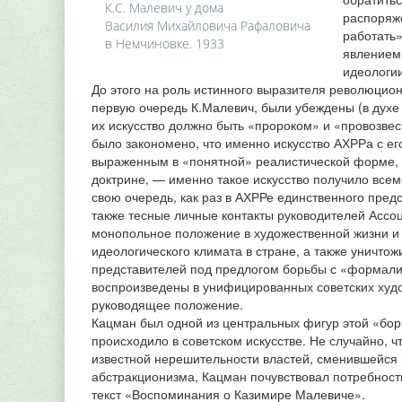
К.С. Малевич у дома
распоряже
Василия Михайловича Рафаловича
работать»
в Немчиновке. 1933
явлением 
идеологии
До этого на роль истинного выразителя революцион
первую очередь К.Малевич, были убеждены (в духе 
их искусство должно быть «пророком» и «провозвес
было закономено, что именно искусство АХРРа с е
выраженным в «понятной» реалистической форме, а
доктрине, — именно такое искусство получило всем
свою очередь, как раз в АХРРе единственного пред
также тесные личные контакты руководителей Ассо
монопольное положение в художественной жизни и
идеологического климата в стране, а также уничтож
представителей под предлогом борьбы с «формали
воспроизведены в унифицированных советских худож
руководящее положение.
Кацман был одной из центральных фигур этой «борь
происходило в советском искусстве. Не случайно, ч
известной нерешительности властей, сменившейся
абстракционизма, Кацман почувствовал потребност
текст «Воспоминания о Казимире Малевиче».