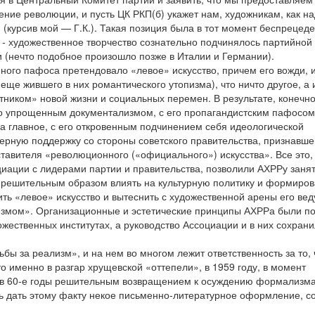
ние революции, и пусть ЦК РКП(б) укажет нам, художникам, как н
 (курсив мой — Г.К.). Такая позиция была в тот момент беспрецед
- художественное творчество сознательно подчинялось партийной
 (нечто подобное произошло позже в Италии и Германии).
ного пафоса претендовало «левое» искусство, причем его вожди, и
еще жившего в них романтического утопизма), что ничто другое, а
тником» новой жизни и социальных перемен. В результате, конечно
го упрощенным документализмом, с его пропагандистским пафосом
 главное, с его откровенным подчинением себя идеологической
ерную поддержку со стороны советского правительства, признавшег
ставителя «революционного («официального») искусства». Все это,
циации с лидерами партии и правительства, позволили АХРРу заня
 решительным образом влиять на культурную политику и формиро
ить «левое» искусство и вытеснить с художественной арены его ве
змом». Организационные и эстетические принципы АХРРа были п
ественных институтах, а руководство Ассоциации и в них сохрани
бы за реализм», и на нем во многом лежит ответственность за то, 
то именно в разгар хрущевской «оттепели», в 1959 году, в момент
 в 60-е годы решительным возвращением к осуждению формализма
ь дать этому факту некое письменно-литературное оформление, с