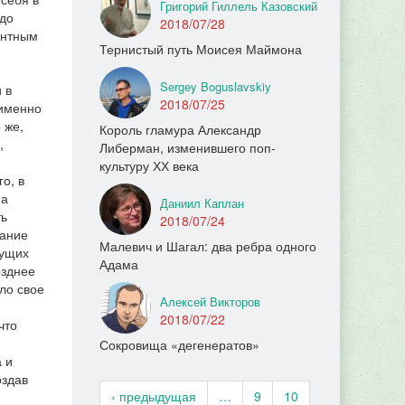
Григорий Гиллель Казовский
адо
2018/07/28
ентным
Тернистый путь Моисея Маймона
Sergey Boguslavskiy
 в
2018/07/25
 именно
 же,
Король гламура Александр
,
Либерман, изменившего поп-
культуру ХХ века
о, в
 а
Даниил Каплан
ть
2018/07/24
вание
Малевич и Шагал: два ребра одного
дущих
Адама
озднее
ло свое
Алексей Викторов
2018/07/22
что
Сокровища «дегенератов»
 и
оздав
‹ предыдущая
…
9
10