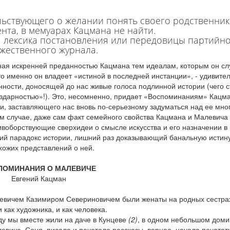
ельствующего о желании понять своего родственни
нта, в мемуарах Кацмана не найти.
я лексика постановления или передовицы партийн
жественного журнала.
нная искренней преданностью Кацмана тем идеалам, которым он с
то именно он владеет «истиной в последней инстанции», - удивит
ности, доносящей до нас живые голоса подлинной истории (чего с
ездарностью»!). Это, несомненно, придает «Воспоминаниям» Кацм
хи, заставляющего нас вновь по-серьезному задуматься над ее мно
м случае, даже сам факт семейного свойства Кацмана и Малевича
воборствующие сверхидеи о смысле искусства и его назначении в
ий парадокс истории, лишний раз доказывающий банальную истину
хожих представлений о ней.
ПОМИНАНИЯ О МАЛЕВИЧЕ
Евгений Кацман
евичем Казимиром Севериновичем были женаты на родных сестра
и как художника, и как человека.
ду мы вместе жили на даче в Кунцеве
(2)
, в одном небольшом доми
вича, Соня, писала и печатала рассказы, вернее, начала печатат