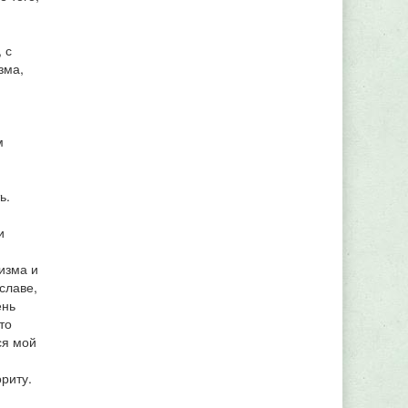
 с
зма,
м
ь.
и
изма и
славе,
ень
то
ся мой
риту.