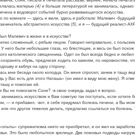
делалась матерью
(4)
и больше литературой не занималась; однако 
ечена в водоворот событий бурно развивающегося искусства.
о по комнате — здесь и жили, здесь и работали: Малевич -будущий
зачинатель абстрактного искусства
(5)
, и я — будущий реалист-АХ
был Малевич в жизни и в искусстве?
епко сложенный, с рябым лицом. Говорил неправильно, с польски
 У него были небольшие глаза, но блестящие, и весь он был похож
ого католического священника. Одет он был всегда бедно и любил 
 сохранять обувь, предлагая ходить по камням, по неровностям, чт
одошву и каблук на одну сторону.
сь мне беседа около колодца. Он меня спросил, зачем я тащу ве
дь у Вас есть для этого Наташа» (он имел в виду мою жену). Я отве
ташу и помогаю ей.
 Вы не помогаете Соне? -в свою очередь задал я вопрос.
занимаюсь искусством и Вам советую так поступать, если хотите б
м, — и прибавил, -вот, я себе придумал болезнь печени, а Вы мож
ть или что другое тяжелое делать, предлагаю ссылаться на болезнь.
о «опыты» супрематизма никто не приобретал, и он жил на заработк
овье. Это было любопытное зрелище. Две ломовых подводы нагруж