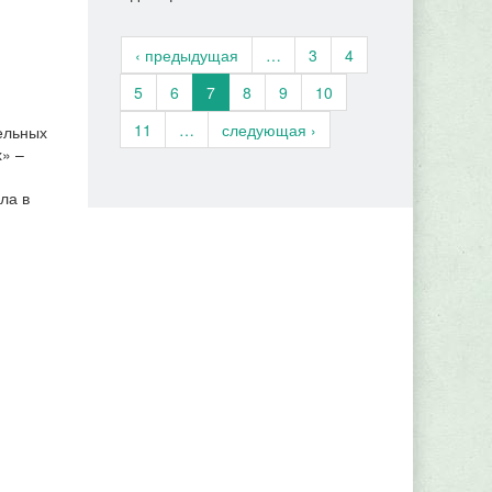
‹ предыдущая
…
3
4
5
6
7
8
9
10
11
…
следующая ›
ельных
х» –
ла в