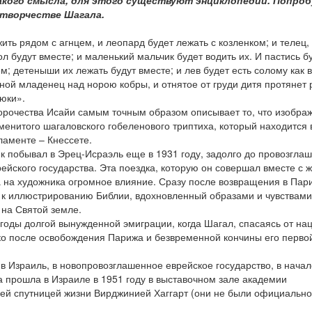
акого смысла, для этого существуют энциклопедии. Попро
 творчестве Шагала.
ить рядом с агнцем, и леопард будет лежать с козленком; и телец,
ол будут вместе; и маленький мальчик будет водить их. И пастись б
м; детеныши их лежать будут вместе; и лев будет есть солому как в
дной младенец над норою кобры, и отнятое от груди дитя протянет 
дюки».
ророчества Исайи самым точным образом описывает то, что изобра
менитого шагаловского гобеленового триптиха, который находится 
ламенте – Кнессете.
к побывал в Эрец-Исраэль еще в 1931 году, задолго до провозгла
ейского государства. Эта поездка, которую он совершал вместе с 
а на художника огромное влияние. Сразу после возвращения в Пар
 к иллюстрированию Библии, вдохновленный образами и чувствами
на Святой земле.
годы долгой вынужденной эмиграции, когда Шагал, спасаясь от на
ко после освобождения Парижа и безвременной кончины его перво
в Израиль, в новопровозглашенное еврейское государство, в начал
а прошла в Израиле в 1951 году в выставочном зале академии
ней спутницей жизни Вирджинией Хаггарт (они не были официально