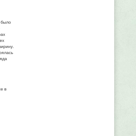
о было
е
рах
ех
ширину.
оялась
ряда
е в