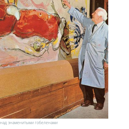
 над знаменитыми гобеленами