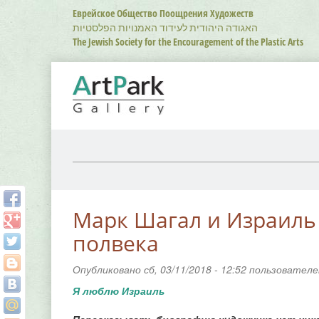
Перейти
Еврейское Общество Поощрения Художеств
к
האגודה היהודית לעידוד האמנויות הפלסטיות
основному
The Jewish Society for the Encouragement of the Plastic Arts
содержанию
Марк Шагал и Израиль 
полвека
Опубликовано сб, 03/11/2018 - 12:52 пользовател
Я люблю Израиль