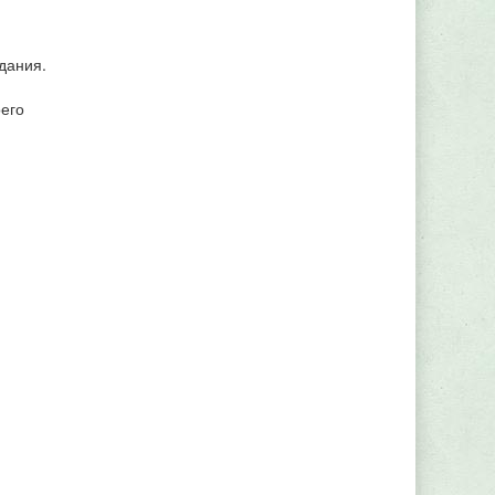
дания.
оего