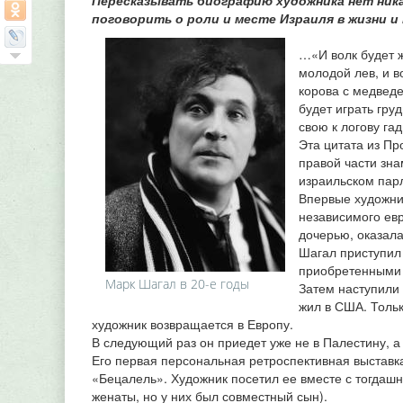
Пересказывать биографию художника нет ник
поговорить о роли и месте Израиля в жизни и
…«И волк будет ж
молодой лев, и в
корова с медведе
будет играть гру
свою к логову га
Эта цитата из П
правой части зна
израильском пар
Впервые художни
независимого евр
дочерью, оказал
Шагал приступил
приобретенными 
Марк Шагал в 20-е годы
Затем наступили 
жил в США. Толь
художник возвращается в Европу.
В следующий раз он приедет уже не в Палестину, а 
Его первая персональная ретроспективная выставк
«Бецалель». Художник посетил ее вместе с тогдаш
женаты, но у них был совместный сын).