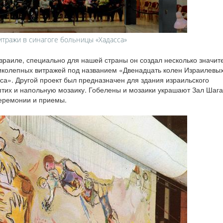
тражи в синагоге больницы «Хадасса»
зраиле, специально для нашей страны он создал несколько значит
ликолепных витражей под названием «Двенадцать колен Израилевы
са». Другой проект был предназначен для здания израильского
птих и напольную мозаику. Гобелены и мозаики украшают Зал Шага
церемонии и приемы.