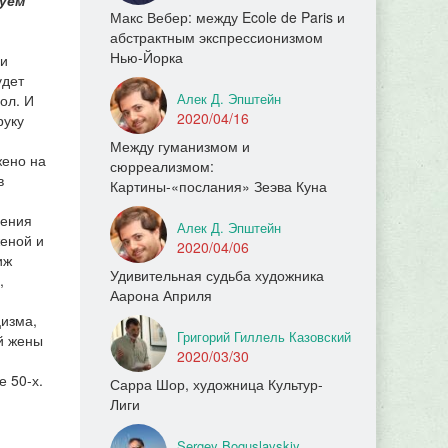
буем
Макс Вебер: между Ecole de Paris и
абстрактным экспрессионизмом
Нью-Йорка
 и
удет
Алек Д. Эпштейн
ол. И
2020/04/16
руку
Между гуманизмом и
жено на
сюрреализмом:
в
Картины-«послания» Зеэва Куна
шения
Алек Д. Эпштейн
женой и
2020/04/06
иж
Удивительная судьба художника
,
Аарона Априля
цизма,
Григорий Гиллель Казовский
й жены
2020/03/30
е 50-х.
Сарра Шор, художница Культур-
Лиги
Sergey Boguslavskiy