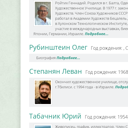
Ройтих Геннадий. Родился в г. Балта, Одес
Художественное Училище. В 1977 г. зак
Художеств. Член Союза Художников СССР. 
работал в Академии Художеств Бецалель ,
в Хулонском Технологическом Институте
участие в международных выставках, бие
Японии, Германии, Израиле.
Подробнее...
Рубинштеин Олег
Год рождения: ,
С
Биография
Подробнее...
Степанян Леван
Год рождения: 1968
Окончил художественное училище, отслуж
г.Тбилиси. с 1994 года - в Израиле.
Подроб
Табачник Юрий
Год рождения: 1954
Живописец, график, иллюстратор. Член 