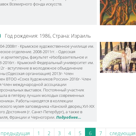
ых выставок Всемирного фонда искусств.
а
Год рождения: 1986,
Страна: Израиль
2004-2008гг - Крымское художественное училище им.
ское отделение. 2008-2011гг. - Одесская
 и архитектуры, факультет «Изобразительное и
3-2016гг.- Крымский Федеральный университет им.
012г - вступление в молодежное объединение
ы (Одесская организация) 2013г- Член
ен ВТОО «Союз Художников России» 2016г- Член
я Член международной ассоциации
ерсональных выставок. Постоянный участник
вошла в пятёрку лучших молодых современных
роника». Работы находятся в коллекции
ского музея-заповедника «Ханский дворец ХVI-ХIХ
о Достояния (г. Санкт-Петербург), а также в
раиля, Франции и Черногории.
Подробнее...
‹ предыдущая
1
2
3
4
5
6
7
следующая 