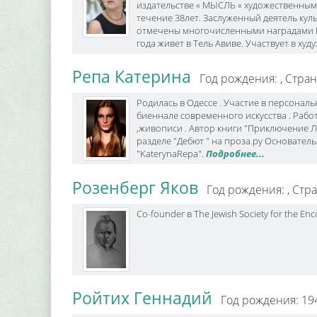
издательстве « МЫСЛЬ « художественным
течение 38лет. Заслуженный деятель кул
отмечены многочисленными наградами М
года живет в Тель Авиве. Участвует в ху
Репа Катерина
Год рождения: ,
Стран
Родилась в Одессе . Участие в персональ
биеннале современного искусства . Работ
,живописи . Автор книги "Приключение Л
разделе "Дебют " на проза.ру Основател
"KaterynaRepa".
Подробнее...
Розенберг Яков
Год рождения: ,
Стра
Co-founder в The Jewish Society for the Enc
Ройтих Геннадий
Год рождения: 19