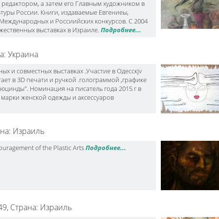
 редактором, а затем его Главным художником в
ьтуры России. Книги, издаваемые Евгениеы,
еждународных и Россиийских конкурсов. С 2004
дужественных выставках в Израиле.
Подробнее...
а: Украина
ных и совместных выставках .Участие в Одесскjv
ает в 3D печати и ручкой .голограммой ,графике
юцинды". Номинация на писатель года 2015 г в
ь марки женской одежды и аксессуаров
на: Израиль
ouragement of the Plastic Arts
Подробнее...
49,
Страна: Израиль