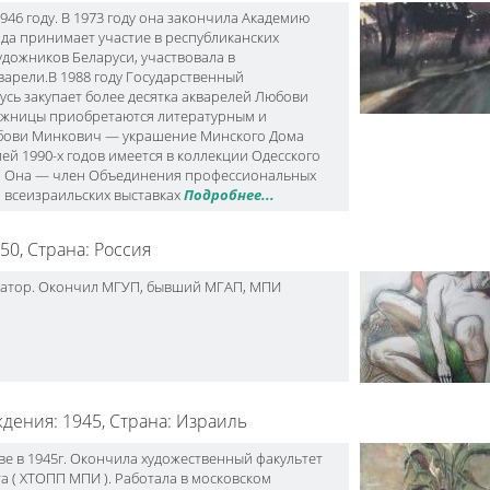
46 году. В 1973 году она закончила Академию
ода принимает участие в республиканских
удожников Беларуси, участвовала в
варели.В 1988 году Государственный
усь закупает более десятка акварелей Любови
дожницы приобретаются литературным и
юбови Минкович — украшение Минского Дома
елей 1990-х годов имеется в коллекции Одесского
е. Она — член Объединения профессиональных
 всеизраильских выставках
Подробнее...
950,
Страна: Россия
ратор. Окончил МГУП, бывший МГАП, МПИ
ждения: 1945,
Страна: Израиль
е в 1945г. Окончила художественный факультет
 ( ХТОПП МПИ ). Работала в московском