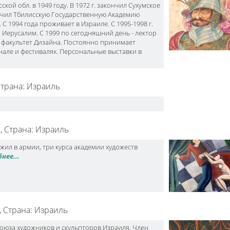
ской обл. в 1949 году. В 1972 г. закончил Сухумское
ончил Тбилисскую Государственную Академию
С 1994 года проживает в Израиле. С 1995-1998 г.
 Иерусалим. С 1999 по сегодняшний день - лектор
, факультет Дизайна. Постоянно принимает
нале и фестивалях. Персональные выставки в
трана: Израиль
,
Страна: Израиль
ил в армии, три курса академии художеств
нее...
,
Страна: Израиль
Союза художников и скульпторов Израиля. Член