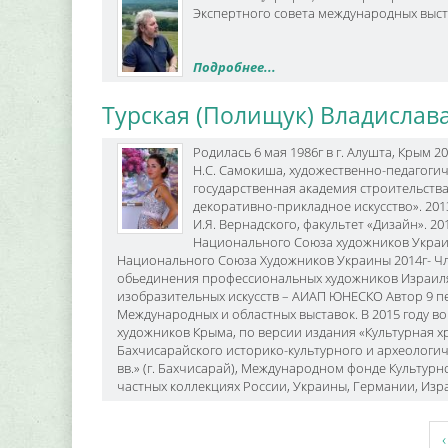
Экспертного совета международн
Подробнее...
Турская (Полищук) Владислав
Родилась 6 мая 1986г в г. Алушта, Крым 
Н.С. Самокиша, художественно-педагогиче
государственная академия строительства
декоративно-прикладное искусство». 201
И.Я. Вернадского, факультет «Дизайн». 2
Национального Союза художников Украин
Национального Союза Художников Украины 2014г- Чл
обьединения профессиональных художников Израил
изобразительных искусств – АИАП ЮНЕСКО Автор 9 п
Международных и областных выставок. В 2015 году 
художников Крыма, по версии издания «Культурная х
Бахчисарайского историко-культурного и археологиче
вв.» (г. Бахчисарай), Международном фонде Культурног
частных коллекциях России, Украины, Германии, Из