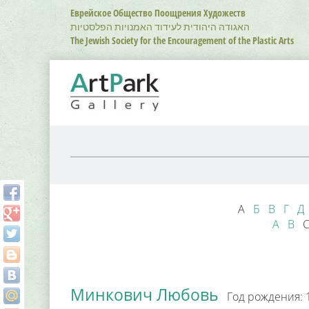
Перейти
Еврейское Общество Поощрения Художеств
к
האגודה היהודית לעידוד האמנויות הפלסטיות
основному
The Jewish Society for the Encouragement of the Plastic Arts
содержанию
А
Б
В
Г
Д
A
B
C
Минкович Любовь
Год рождения: 