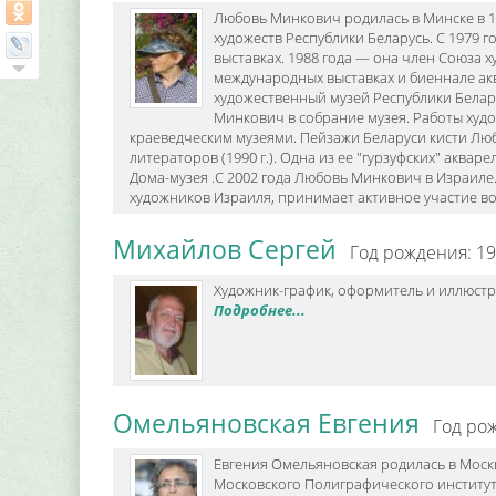
Любовь Минкович родилась в Минске в 19
художеств Республики Беларусь. С 1979 г
выставках. 1988 года — она член Союза х
международных выставках и биеннале ак
художественный музей Республики Белар
Минкович в собрание музея. Работы ху
краеведческим музеями. Пейзажи Беларуси кисти Л
литераторов (1990 г.). Одна из ее "гурзуфских" аквар
Дома-музея .С 2002 года Любовь Минкович в Израил
художников Израиля, принимает активное участие во
Михайлов Сергей
Год рождения: 1
Художник-график, оформитель и иллюст
Подробнее...
Омельяновская Евгения
Год ро
Евгения Омельяновская родилась в Москв
Московского Полиграфического института