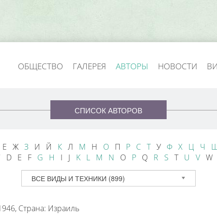
ОБЩЕСТВО
ГАЛЕРЕЯ
АВТОРЫ
НОВОСТИ
В
СПИСОК АВТОРОВ
Е Ж
З
И Й
К
Л
М
Н
О
П
Р
С
Т
У
Ф
Х
Ц
Ч
 D E F
G
H
I J
K
L
M
N
O
P
Q
R
S
T
U
V
W
ВСЕ ВИДЫ И ТЕХНИКИ (899)
1946,
Страна: Израиль