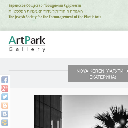
Перейти
Еврейское Общество Поощрения Художеств
к
האגודה היהודית לעידוד האמנויות הפלסטיות
основному
The Jewish Society for the Encouragement of the Plastic Arts
содержанию
NOYA KEREN (ЛАГУТИН
ЕКАТЕРИНА)